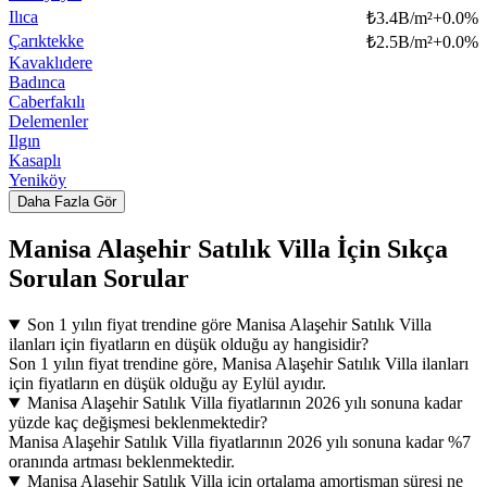
Ilıca
₺
3.4B/m²
+
0.0
%
Çarıktekke
₺
2.5B/m²
+
0.0
%
Kavaklıdere
Badınca
Caberfakılı
Delemenler
Ilgın
Kasaplı
Yeniköy
Daha Fazla Gör
Manisa Alaşehir Satılık Villa İçin Sıkça
Sorulan Sorular
Son 1 yılın fiyat trendine göre Manisa Alaşehir Satılık Villa
ilanları için fiyatların en düşük olduğu ay hangisidir?
Son 1 yılın fiyat trendine göre, Manisa Alaşehir Satılık Villa ilanları
için fiyatların en düşük olduğu ay Eylül ayıdır.
Manisa Alaşehir Satılık Villa fiyatlarının 2026 yılı sonuna kadar
yüzde kaç değişmesi beklenmektedir?
Manisa Alaşehir Satılık Villa fiyatlarının 2026 yılı sonuna kadar %7
oranında artması beklenmektedir.
Manisa Alaşehir Satılık Villa için ortalama amortisman süresi ne