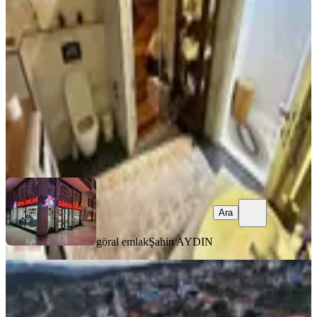
Yunusemre, Güzelyurt Mahallesi
4+1
·
300 m²
·
14.07.2026
17.250.000 ₺
göral emlak
Şahin AYDIN
Ara
Ara
göral emlak
Şahin AYDIN
SİTE İÇİ
Çamlıca Gold Sitesinde Satılık Ultra
Lüx Villa