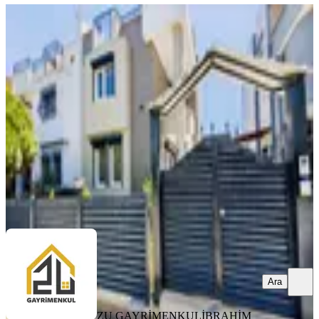
YENİ
Zu Gayrimenkul Den Güzelyurtta
Lüks Tribleks
Yunusemre, Güzelyurt Mahallesi
5+1
·
220 m²
·
04.08.2026
19.500.000 ₺
ZU GAYRİMENKUL
İBRAHİM TERUT
Ara
Ara
ZU GAYRİMENKUL
İBRAHİM