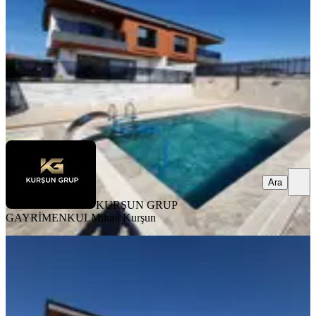
3+1
·
480 m²
·
23.07.2026
23.800.000 ₺
KURŞUN GRUP GAYRİMENKUL
Mikail Kurşun
Ara
Ara
KURŞUN GRUP
GAYRİMENKUL
Mikail Kurşun
SIFIR BİNA
Kurşun Grup'tan Gülbahçe'de
Müstakil Havuzlu Sıfır Ful Lüx Villa
Yunusemre, Gülbahçe Mahallesi