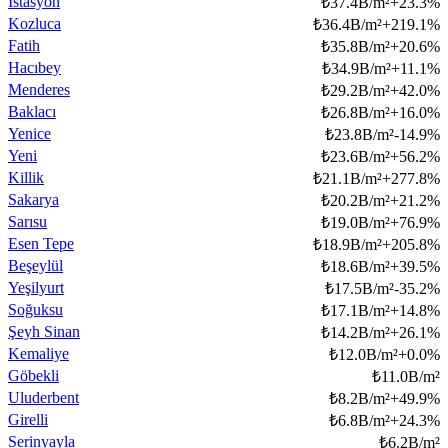
İstasyon
₺
37.4B/m²
+
23.3
%
Kozluca
₺
36.4B/m²
+
219.1
%
Fatih
₺
35.8B/m²
+
20.6
%
Hacıbey
₺
34.9B/m²
+
11.1
%
Menderes
₺
29.2B/m²
+
42.0
%
Baklacı
₺
26.8B/m²
+
16.0
%
Yenice
₺
23.8B/m²
-14.9
%
Yeni
₺
23.6B/m²
+
56.2
%
Killik
₺
21.1B/m²
+
277.8
%
Sakarya
₺
20.2B/m²
+
21.2
%
Sarısu
₺
19.0B/m²
+
76.9
%
Esen Tepe
₺
18.9B/m²
+
205.8
%
Beşeylül
₺
18.6B/m²
+
39.5
%
Yeşilyurt
₺
17.5B/m²
-35.2
%
Soğuksu
₺
17.1B/m²
+
14.8
%
Şeyh Sinan
₺
14.2B/m²
+
26.1
%
Kemaliye
₺
12.0B/m²
+
0.0
%
Göbekli
₺
11.0B/m²
Uluderbent
₺
8.2B/m²
+
49.9
%
Girelli
₺
6.8B/m²
+
24.3
%
Serinyayla
₺
6.2B/m²