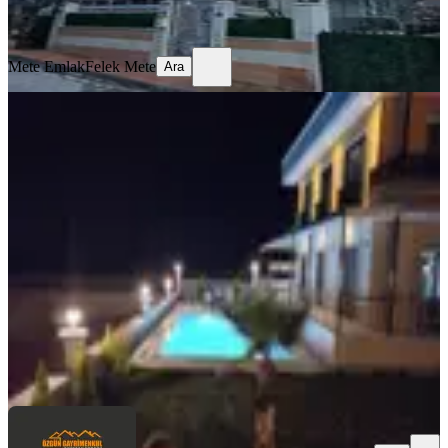
Ara
Mete Emlak
Felek Mete
Ara
MANZARALI
Özgün Gm'den Gülbahçe De Özel
Yapım 600 M2 Arsa İçinde Villa
Yunusemre, Gülbahçe Mahallesi
5+1
·
600 m²
·
10.07.2026
24.975.000 ₺
ÖZGÜN GAYRİMENKUL MANİSA
Hakan Topaloğlu
Ara