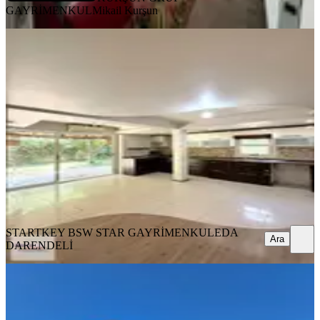
GAYRİMENKUL
Mikail Kurşun
ŞÖMİNELİ
Startkey Star Gayrimenkul'den
Satılık Villa
Turgutlu, Ergenekon Mahallesi
5+1
·
294 m²
·
01.08.2026
17.400.000 ₺
STARTKEY BSW STAR GAYRİMENKUL
EDA DARENDELİ
Ara
STARTKEY BSW STAR GAYRİMENKUL
EDA
Ara
DARENDELİ
SIFIR BİNA
Özel Asansörlü, Teras Saunalı
Emsalsiz Villa 7+1