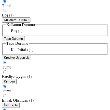
Tümü
Boş
(
1
)
Kullanım Durumu
Kullanım Durumu
Boş
(
1
)
Tapu Durumu
Tapu Durumu
Kat İrtifakı
(
1
)
Krediye Uygunluk
Tümü
Krediye Uygun
(
1
)
Kimden
Tümü
Emlak Ofisinden
(
1
)
İlan Tarihi