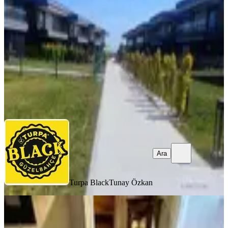
Yunusemre, Gülbahçe Mahallesi
3+1
·
175 m²
·
17.07.2026
13.950.000 ₺
Turpa Black
Tunay Özkan
Ara
Ara
Turpa Black
Tunay Özkan
SİTE İÇİ
Göral Emlak'tan Güzelyurt Mah
Satılık Fırsat Triplex Villa