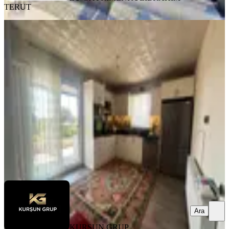
TERUT
YENİ
Manisa Yunusemre Sarma Köyünde
1150m2 Arsa İçinde Müstakil Villa
Yunusemre, Sarma Mahallesi
4+1
·
1150 m²
·
03.08.2026
7.250.000 ₺
KURŞUN GRUP GAYRİMENKUL
Mikail Kurşun
Ara
Ara
KURŞUN GRUP