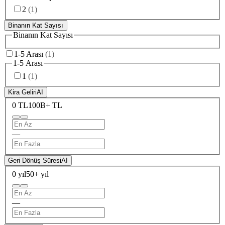
2
(
1
)
Binanın Kat Sayısı
Binanın Kat Sayısı
1-5 Arası
(
1
)
1-5 Arası
1
(
1
)
Kira Geliri
AI
0 TL
100B+ TL
—
Geri Dönüş Süresi
AI
0 yıl
50+ yıl
—