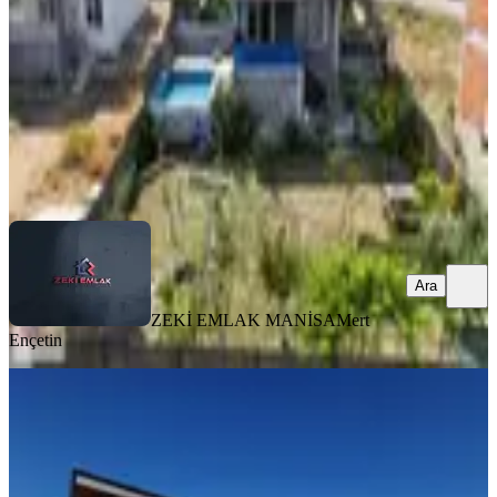
3+1
·
145 m²
·
24.07.2026
13.000.000 ₺
ZEKİ EMLAK MANİSA
Mert Ençetin
Ara
Ara
ZEKİ EMLAK MANİSA
Mert
Ençetin
SIFIR BİNA
Kurşun Grup'tan Gülbahçe'de
Müstakil Havuzlu Sıfır Ful Lüx Villa
Yunusemre, Gülbahçe Mahallesi