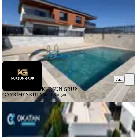
3+1
·
480 m²
·
23.07.2026
23.850.000 ₺
KURŞUN GRUP GAYRİMENKUL
Mikail Kurşun
Ara
Ara
KURŞUN GRUP
GAYRİMENKUL
Mikail Kurşun
KOMBİLİ
Karaali Villar Bölgesi Girişinde 4+1
Geniş Bahçeli Lüks Villa
Yunusemre, Muradiye Mahallesi