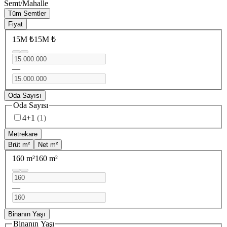
Semt/Mahalle
Tüm Semtler
Fiyat
15M ₺
15M ₺
—
Oda Sayısı
Oda Sayısı
4+1
(
1
)
Metrekare
Brüt m²
Net m²
160 m²
160 m²
—
Binanın Yaşı
Binanın Yaşı