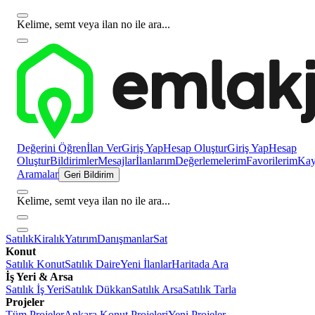
Kelime, semt veya ilan no ile ara...
Değerini Öğren
İlan Ver
Giriş Yap
Hesap Oluştur
Giriş Yap
Hesap
Oluştur
Bildirimler
Mesajlar
İlanlarım
Değerlemelerim
Favorilerim
Kayı
Aramalar
Geri Bildirim
Kelime, semt veya ilan no ile ara...
Satılık
Kiralık
Yatırım
Danışmanlar
Sat
Konut
Satılık Konut
Satılık Daire
Yeni İlanlar
Haritada Ara
İş Yeri & Arsa
Satılık İş Yeri
Satılık Dükkan
Satılık Arsa
Satılık Tarla
Projeler
Tüm Projeler
Ankara Konut Projeleri
Yeni Projeler