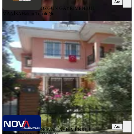
Ara
ÖZGÜN GAYRİMENKUL
MANİSA
Hakan Topaloğlu
KOMBİLİ
Ergenekon'da Harika Konum 5+1
Müstakil Satılık Villa
Turgutlu, Ergenekon Mahallesi
5+1
·
349 m²
·
09.07.2026
17.300.000 ₺
NOVA GAYRİMENKUL TURGUTLU
Oktay KUTLU
Ara
Ara
NOVA GAYRİMENKUL