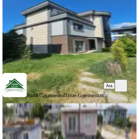
Yunusemre, Muradiye Mahallesi
7+1
·
550 m²
·
29.07.2026
33.000.000 ₺
Turan Gayrimenkul
Turan Gayrimenkul
Ara
Ara
Turan Gayrimenkul
Turan Gayrimenkul
EŞYALI
Zeki Emlak'tan Küçükbelen'de
Havuzlu,eşyalı Satılık Villa
Yunusemre, Küçükbelen Mahallesi