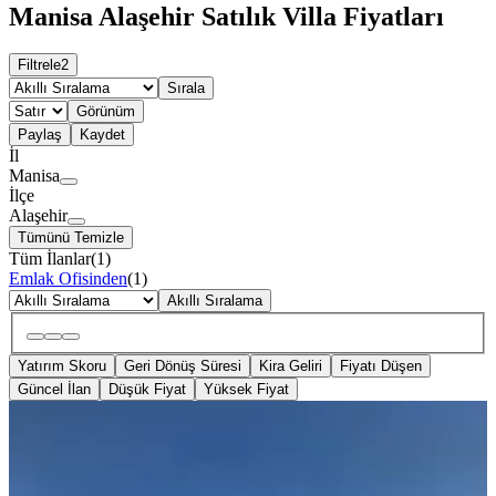
Manisa Alaşehir Satılık Villa Fiyatları
Filtrele
2
Sırala
Görünüm
Paylaş
Kaydet
İl
Manisa
İlçe
Alaşehir
Tümünü Temizle
Tüm İlanlar
(
1
)
Emlak Ofisinden
(
1
)
Akıllı Sıralama
Yatırım Skoru
Geri Dönüş Süresi
Kira Geliri
Fiyatı Düşen
Güncel İlan
Düşük Fiyat
Yüksek Fiyat
KOMBİLİ
Manisa Alaşehir Satılık Villa+arazi
Anayol Altında Merkeze 1 Km