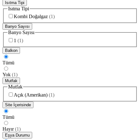
Isıtma Tipi
Isıtma Tipi
Kombi Doğalgaz
(
1
)
Banyo Sayısı
Banyo Sayısı
1
(
1
)
Balkon
Tümü
Yok
(
1
)
Mutfak
Mutfak
Açık (Amerikan)
(
1
)
Site İçerisinde
Tümü
Hayır
(
1
)
Eşya Durumu