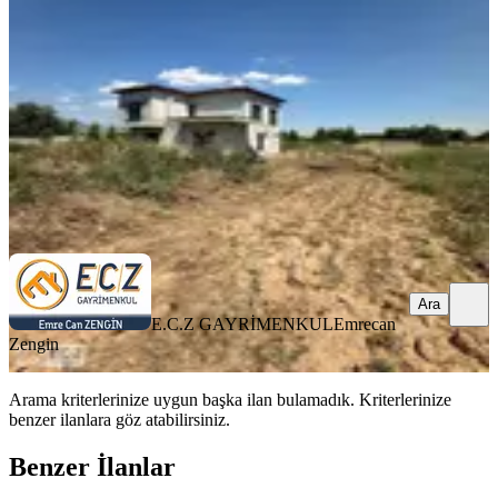
Alaşehir, Akkeçili Mahallesi
4+1
·
160 m²
·
26.07.2026
15.000.000 ₺
E.C.Z GAYRİMENKUL
Emrecan Zengin
Ara
Ara
E.C.Z GAYRİMENKUL
Emrecan
Zengin
Arama kriterlerinize uygun başka ilan bulamadık.
Kriterlerinize
benzer ilanlara göz atabilirsiniz.
Benzer İlanlar