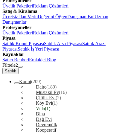
Profesyoneller
Üyelik Paketleri
Reklam Çözümleri
Satış & Kiralama
Ücretsiz İlan Verin
Değerini Öğren
Danışman Bul
Uzman
Danışmanlar
Profesyoneller
Üyelik Paketleri
Reklam Çözümleri
Piyasa
Satılık Konut Piyasası
Satılık Arsa Piyasası
Satılık Arazi
Piyasası
Satılık İş Yeri Piyasası
Kaynaklar
Satıcı Rehberi
Emlakjet Blog
Filtrele
2
Satılık
Konut
(209)
Daire
(189)
Müstakil Ev
(16)
Çiftlik Evi
(2)
Köy Evi
(1)
Villa
(1)
Bina
Dağ Evi
Devremülk
Kooperatif