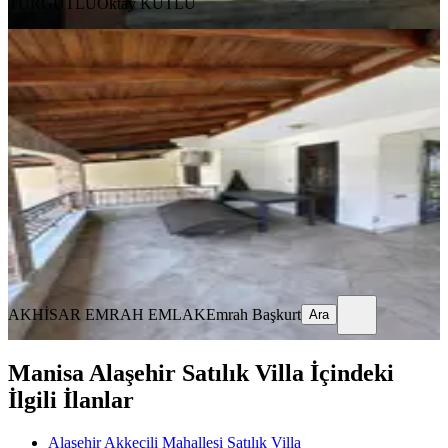
TURGUTLU
Oktay KUTLU
SİTE İÇİ
Emrah Emlaktan Medar Mah
Saklıkent Sitesinde Satılık Villa
Akhisar, Medar Mahallesi
5+1
·
220 m²
·
06.07.2026
10.000.000 ₺
AKHİSAR EMRAH EMLAK
Emrah Başkurt
Ara
AKHİSAR EMRAH EMLAK
Emrah Başkurt
Ara
Manisa Alaşehir Satılık Villa İçindeki
İlgili İlanlar
Alaşehir Akkeçili Mahallesi Satılık Villa