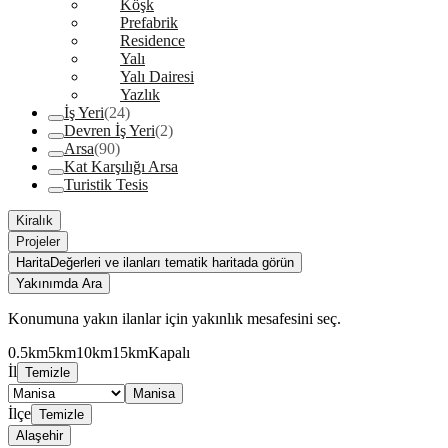
Köşk
Prefabrik
Residence
Yalı
Yalı Dairesi
Yazlık
İş Yeri
(24)
Devren İş Yeri
(2)
Arsa
(90)
Kat Karşılığı Arsa
Turistik Tesis
Kiralık
Projeler
Harita
Değerleri ve ilanları tematik haritada görün
Yakınımda Ara
Konumuna yakın ilanlar için yakınlık mesafesini seç.
0.5km
5km
10km
15km
Kapalı
İl
Temizle
Manisa
İlçe
Temizle
Alaşehir