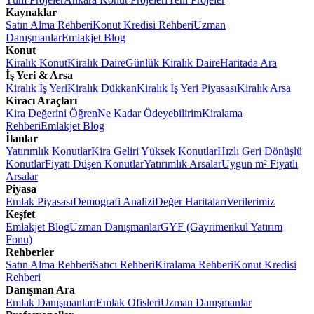
Kaynaklar
Satın Alma Rehberi
Konut Kredisi Rehberi
Uzman
Danışmanlar
Emlakjet Blog
Konut
Kiralık Konut
Kiralık Daire
Günlük Kiralık Daire
Haritada Ara
İş Yeri & Arsa
Kiralık İş Yeri
Kiralık Dükkan
Kiralık İş Yeri Piyasası
Kiralık Arsa
Kiracı Araçları
Kira Değerini Öğren
Ne Kadar Ödeyebilirim
Kiralama
Rehberi
Emlakjet Blog
İlanlar
Yatırımlık Konutlar
Kira Geliri Yüksek Konutlar
Hızlı Geri Dönüşlü
Konutlar
Fiyatı Düşen Konutlar
Yatırımlık Arsalar
Uygun m² Fiyatlı
Arsalar
Piyasa
Emlak Piyasası
Demografi Analizi
Değer Haritaları
Verilerimiz
Keşfet
Emlakjet Blog
Uzman Danışmanlar
GYF (Gayrimenkul Yatırım
Fonu)
Rehberler
Satın Alma Rehberi
Satıcı Rehberi
Kiralama Rehberi
Konut Kredisi
Rehberi
Danışman Ara
Emlak Danışmanları
Emlak Ofisleri
Uzman Danışmanlar