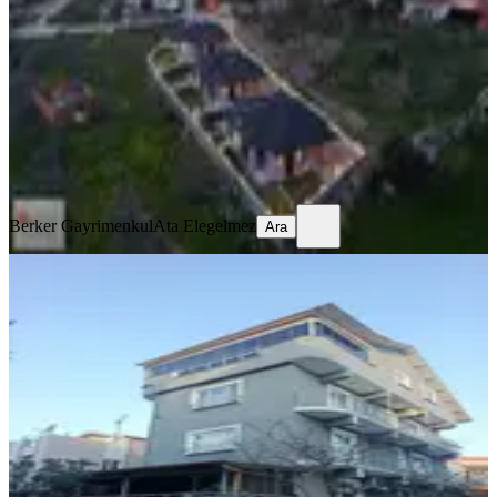
Yunusemre, Çamlıca Mahallesi
3+1
·
145 m²
·
11.07.2026
8.750.000 ₺
Berker Gayrimenkul
Ata Elegelmez
Ara
Berker Gayrimenkul
Ata Elegelmez
Ara
KOMBİLİ
Uncubozköy Mh'de Cbü Hastanesi
Yakını Satılık Komple Bina
Yunusemre, Uncubozköy Mahallesi
6+3
·
345 m²
·
10.07.2026
37.500.000 ₺
Mete Emlak
Felek Mete