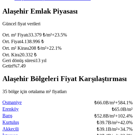
Alaşehir Emlak Piyasası
Güncel fiyat verileri
Ort. m² Fiyatı
33.379 ₺/m²
+
23.5
%
Ort. Fiyat
4.138.996 ₺
Ort. m² Kirası
208 ₺/m²
+
22.1
%
Ort. Kira
20.332 ₺
Geri dönüş süresi
13 yıl
Getiri
%7.49
Alaşehir Bölgeleri Fiyat Karşılaştırması
35 bölge için ortalama m² fiyatları
Osmaniye
₺
66.0B/m²
+
584.1
%
Erenköy
₺
65.0B/m²
Barış
₺
52.8B/m²
+
102.4
%
Kurtuluş
₺
39.7B/m²
+
42.0
%
Akkeçili
₺
39.1B/m²
+
34.7
%