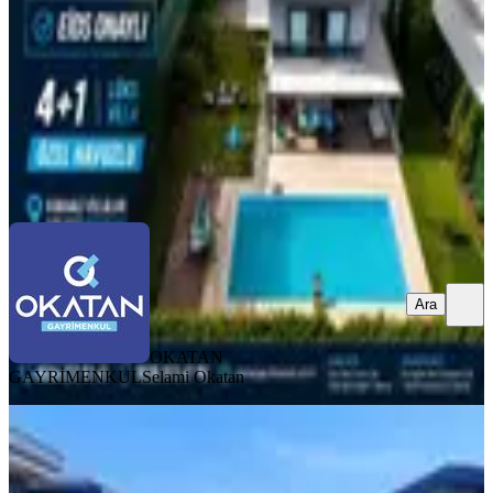
4+1
·
240 m²
·
17.07.2026
25.950.000 ₺
OKATAN GAYRİMENKUL
Selami Okatan
Ara
Ara
OKATAN
GAYRİMENKUL
Selami Okatan
SIFIR BİNA
Manisa Yunusemre Mahallesinde
Satılık Lüks Villa