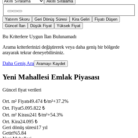
Akıllı Sıralama
Yatırım Skoru
Geri Dönüş Süresi
Kira Geliri
Fiyatı Düşen
Güncel İlan
Düşük Fiyat
Yüksek Fiyat
Bu Kriterlere Uygun İlan Bulunamadı
Arama kriterlerinizi değiştirerek veya daha geniş bir bölgede
arayarak tekrar deneyebilirsiniz.
Daha Geniş Ara
Aramayı Kaydet
Yeni Mahallesi Emlak Piyasası
Güncel fiyat verileri
Ort. m² Fiyatı
49.474 ₺/m²
+
37.2
%
Ort. Fiyat
5.095.822 ₺
Ort. m² Kirası
241 ₺/m²
+
54.3
%
Ort. Kira
24.095 ₺
Geri dönüş süresi
17 yıl
Getiri
%5.84