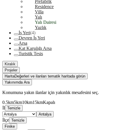
Prefabrik
Residence
Villa
Yalı
Yalı Dairesi
Yazlık
İş Yeri
(4)
Devren İş Yeri
Arsa
Kat Karşılığı Arsa
Turistik Tesis
Kiralık
Projeler
Harita
Değerleri ve ilanları tematik haritada görün
Yakınımda Ara
Konumuna yakın ilanlar için yakınlık mesafesini seç.
0.5km
5km
10km
15km
Kapalı
İl
Temizle
Antalya
İlçe
Temizle
Finike