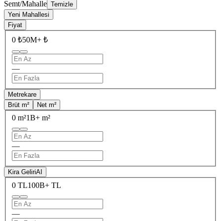
Semt/Mahalle
Temizle
Yeni Mahallesi
Fiyat
0 ₺
50M+ ₺
—
Metrekare
Brüt m²
Net m²
0 m²
1B+ m²
—
Kira Geliri
AI
0 TL
100B+ TL
—