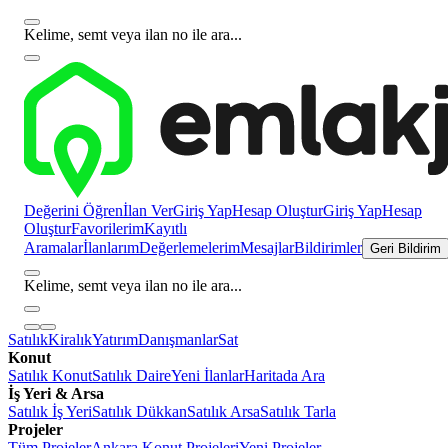
Kelime, semt veya ilan no ile ara...
Değerini Öğren
İlan Ver
Giriş Yap
Hesap Oluştur
Giriş Yap
Hesap
Oluştur
Favorilerim
Kayıtlı
Aramalar
İlanlarım
Değerlemelerim
Mesajlar
Bildirimler
Geri Bildirim
Kelime, semt veya ilan no ile ara...
Satılık
Kiralık
Yatırım
Danışmanlar
Sat
Konut
Satılık Konut
Satılık Daire
Yeni İlanlar
Haritada Ara
İş Yeri & Arsa
Satılık İş Yeri
Satılık Dükkan
Satılık Arsa
Satılık Tarla
Projeler
Tüm Projeler
Ankara Konut Projeleri
Yeni Projeler