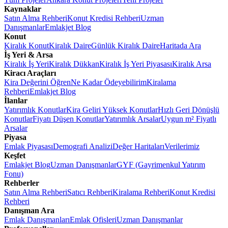
Kaynaklar
Satın Alma Rehberi
Konut Kredisi Rehberi
Uzman
Danışmanlar
Emlakjet Blog
Konut
Kiralık Konut
Kiralık Daire
Günlük Kiralık Daire
Haritada Ara
İş Yeri & Arsa
Kiralık İş Yeri
Kiralık Dükkan
Kiralık İş Yeri Piyasası
Kiralık Arsa
Kiracı Araçları
Kira Değerini Öğren
Ne Kadar Ödeyebilirim
Kiralama
Rehberi
Emlakjet Blog
İlanlar
Yatırımlık Konutlar
Kira Geliri Yüksek Konutlar
Hızlı Geri Dönüşlü
Konutlar
Fiyatı Düşen Konutlar
Yatırımlık Arsalar
Uygun m² Fiyatlı
Arsalar
Piyasa
Emlak Piyasası
Demografi Analizi
Değer Haritaları
Verilerimiz
Keşfet
Emlakjet Blog
Uzman Danışmanlar
GYF (Gayrimenkul Yatırım
Fonu)
Rehberler
Satın Alma Rehberi
Satıcı Rehberi
Kiralama Rehberi
Konut Kredisi
Rehberi
Danışman Ara
Emlak Danışmanları
Emlak Ofisleri
Uzman Danışmanlar