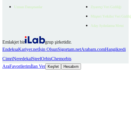
Uzman Danışmanlar
Ziyaretçi Veri Gizliliği
Müşteri Yetkilisi Veri Gizlili
Aday Aydınlatma Metni
Emlakjet bir
grup şirketidir.
Endeksa
Kariyer.net
İşin Olsun
Sigortam.net
Arabam.com
Hangikredi
Cimri
Neredekal
SteelOrbis
Chemorbis
Ara
Favorilerim
İlan Ver
Keşfet
Hesabım