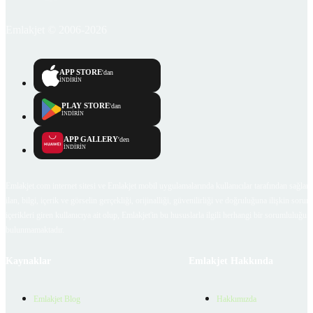
Emlakjet © 2006-2026
APP STORE
'dan
İNDİRİN
PLAY STORE
'dan
İNDİRİN
APP GALLERY
'den
İNDİRİN
Emlakjet.com internet sitesi ve Emlakjet mobil uygulamalarında kullanıcılar tarafından sağlana
ilan, bilgi, içerik ve görselin gerçekliği, orijinalliği, güvenilirliği ve doğruluğuna ilişkin soru
içerikleri giren kullanıcıya ait olup, Emlakjet'in bu hususlarla ilgili herhangi bir sorumluluğu
bulunmamaktadır.
Kaynaklar
Emlakjet Hakkında
Emlakjet Blog
Hakkımızda