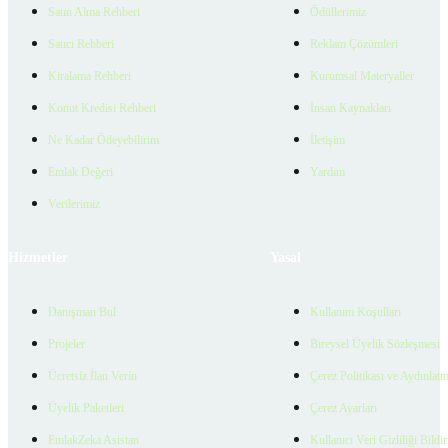
Satın Alma Rehberi
Ödüllerimiz
Satıcı Rehberi
Reklam Çözümleri
Kiralama Rehberi
Kurumsal Materyaller
Konut Kredisi Rehberi
İnsan Kaynakları
Ne Kadar Ödeyebilirim
İletişim
Emlak Değeri
Yardım
Verilerimiz
Hizmetler
Yasal
Danışman Bul
Kullanım Koşulları
Projeler
Bireysel Üyelik Sözleşmesi
Ücretsiz İlan Verin
Çerez Politikası ve Aydınlat
Üyelik Paketleri
Çerez Ayarları
EmlakZeka Asistan
Kullanıcı Veri Gizliliği Bildi