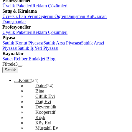
Profesyoneller
Üyelik Paketleri
Reklam Çözümleri
Satış & Kiralama
Ücretsiz İlan Verin
Değerini Öğren
Danışman Bul
Uzman
Danışmanlar
Profesyoneller
Üyelik Paketleri
Reklam Çözümleri
Piyasa
Satılık Konut Piyasası
Satılık Arsa Piyasası
Satılık Arazi
Piyasası
Satılık İş Yeri Piyasası
Kaynaklar
Satıcı Rehberi
Emlakjet Blog
Filtrele
3
Satılık
Konut
(24)
Daire
(24)
Bina
Çiftlik Evi
Dağ Evi
Devremülk
Kooperatif
Köşk
Köy Evi
Müstakil Ev