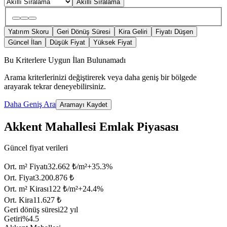
Akıllı Sıralama
Yatırım Skoru
Geri Dönüş Süresi
Kira Geliri
Fiyatı Düşen
Güncel İlan
Düşük Fiyat
Yüksek Fiyat
Bu Kriterlere Uygun İlan Bulunamadı
Arama kriterlerinizi değiştirerek veya daha geniş bir bölgede
arayarak tekrar deneyebilirsiniz.
Daha Geniş Ara
Aramayı Kaydet
Akkent Mahallesi Emlak Piyasası
Güncel fiyat verileri
Ort. m² Fiyatı
32.662 ₺/m²
+
35.3
%
Ort. Fiyat
3.200.876 ₺
Ort. m² Kirası
122 ₺/m²
+
24.4
%
Ort. Kira
11.627 ₺
Geri dönüş süresi
22 yıl
Getiri
%4.5