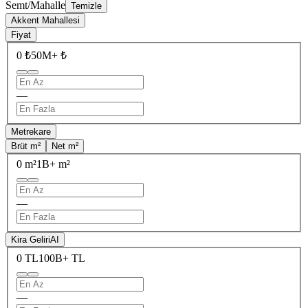
Semt/Mahalle
Temizle
Akkent Mahallesi
Fiyat
0 ₺
50M+ ₺
—
Metrekare
Brüt m²
Net m²
0 m²
1B+ m²
—
Kira Geliri
AI
0 TL
100B+ TL
—