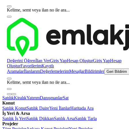
Kelime, semt veya ilan no ile ara...
Değerini Öğren
İlan Ver
Giriş Yap
Hesap Oluştur
Giriş Yap
Hesap
Oluştur
Favorilerim
Kayıtlı
Aramalar
İlanlarım
Değerlemelerim
Mesajlar
Bildirimler
Geri Bildirim
Kelime, semt veya ilan no ile ara...
Satılık
Kiralık
Yatırım
Danışmanlar
Sat
Konut
Satılık Konut
Satılık Daire
Yeni İlanlar
Haritada Ara
İş Yeri & Arsa
Satılık İş Yeri
Satılık Dükkan
Satılık Arsa
Satılık Tarla
Projeler
Tüm Projeler
Ankara Konut Projeleri
Yeni Projeler