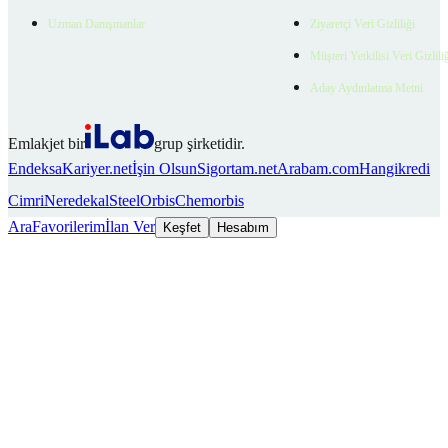
Uzman Danışmanlar
Ziyaretçi Veri Gizliliği
Müşteri Yetkilisi Veri Gizlili
Aday Aydınlatma Metni
Emlakjet bir
grup şirketidir.
Endeksa
Kariyer.net
İşin Olsun
Sigortam.net
Arabam.com
Hangikredi
Cimri
Neredekal
SteelOrbis
Chemorbis
Ara
Favorilerim
İlan Ver
Keşfet
Hesabım