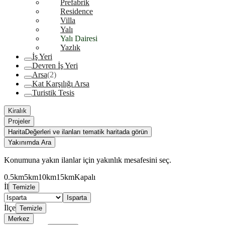
Prefabrik
Residence
Villa
Yalı
Yalı Dairesi
Yazlık
İş Yeri
Devren İş Yeri
Arsa
(2)
Kat Karşılığı Arsa
Turistik Tesis
Kiralık
Projeler
Harita
Değerleri ve ilanları tematik haritada görün
Yakınımda Ara
Konumuna yakın ilanlar için yakınlık mesafesini seç.
0.5km
5km
10km
15km
Kapalı
İl
Temizle
Isparta
İlçe
Temizle
Merkez