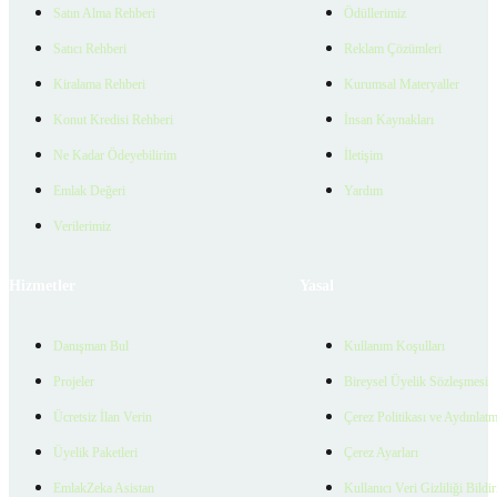
Satın Alma Rehberi
Ödüllerimiz
Satıcı Rehberi
Reklam Çözümleri
Kiralama Rehberi
Kurumsal Materyaller
Konut Kredisi Rehberi
İnsan Kaynakları
Ne Kadar Ödeyebilirim
İletişim
Emlak Değeri
Yardım
Verilerimiz
Hizmetler
Yasal
Danışman Bul
Kullanım Koşulları
Projeler
Bireysel Üyelik Sözleşmesi
Ücretsiz İlan Verin
Çerez Politikası ve Aydınlat
Üyelik Paketleri
Çerez Ayarları
EmlakZeka Asistan
Kullanıcı Veri Gizliliği Bildi