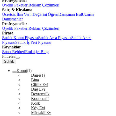
Profesyoneller
Üyelik Paketleri
Reklam Çözümleri
Satış & Kiralama
Ücretsiz İlan Verin
Değerini Öğren
Danışman Bul
Uzman
Danışmanlar
Profesyoneller
Üyelik Paketleri
Reklam Çözümleri
Piyasa
Satılık Konut Piyasası
Satılık Arsa Piyasası
Satılık Arazi
Piyasası
Satılık İş Yeri Piyasası
Kaynaklar
Satıcı Rehberi
Emlakjet Blog
Filtrele
3
Satılık
Konut
(1)
Daire
(1)
Bina
Çiftlik Evi
Dağ Evi
Devremülk
Kooperatif
Köşk
Köy Evi
Müstakil Ev