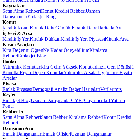
Kaynaklar
Satın Alma Rehberi
Konut Kredisi Rehberi
Uzman
Danışmanlar
Emlakjet Blog
Konut
Kiralık Konut
Kiralık Daire
Günlük Kiralık Daire
Haritada Ara
İş Yeri & Arsa
Kiralık İş Yeri
Kiralık Dükkan
Kiralık İş Yeri Piyasası
Kiralık Arsa
Kiracı Araçları
Kira Değerini Öğren
Ne Kadar Ödeyebilirim
Kiralama
Rehberi
Emlakjet Blog
İlanlar
Yatırımlık Konutlar
Kira Geliri Yüksek Konutlar
Hızlı Geri Dönüşlü
Konutlar
Fiyatı Düşen Konutlar
Yatırımlık Arsalar
Uygun m² Fiyatlı
Arsalar
Piyasa
Emlak Piyasası
Demografi Analizi
Değer Haritaları
Verilerimiz
Keşfet
Emlakjet Blog
Uzman Danışmanlar
GYF (Gayrimenkul Yatırım
Fonu)
Rehberler
Satın Alma Rehberi
Satıcı Rehberi
Kiralama Rehberi
Konut Kredisi
Rehberi
Danışman Ara
Emlak Danışmanları
Emlak Ofisleri
Uzman Danışmanlar