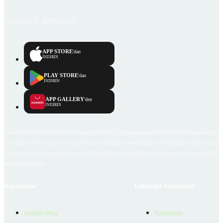
Emlakjet © 2006-2026
APP STORE
'dan
İNDİRİN
PLAY STORE
'dan
İNDİRİN
APP GALLERY
'den
İNDİRİN
Emlakjet.com internet sitesi ve Emlakjet mobil uygulamalarında kullanıcılar tarafından sağlana
ilan, bilgi, içerik ve görselin gerçekliği, orijinalliği, güvenilirliği ve doğruluğuna ilişkin soru
içerikleri giren kullanıcıya ait olup, Emlakjet'in bu hususlarla ilgili herhangi bir sorumluluğu
bulunmamaktadır.
Kaynaklar
Emlakjet Hakkında
Emlakjet Blog
Hakkımızda