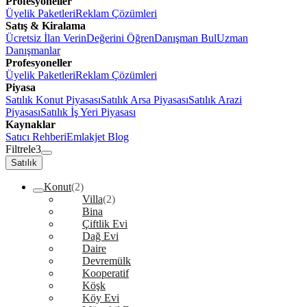
Profesyoneller
Üyelik Paketleri
Reklam Çözümleri
Satış & Kiralama
Ücretsiz İlan Verin
Değerini Öğren
Danışman Bul
Uzman
Danışmanlar
Profesyoneller
Üyelik Paketleri
Reklam Çözümleri
Piyasa
Satılık Konut Piyasası
Satılık Arsa Piyasası
Satılık Arazi
Piyasası
Satılık İş Yeri Piyasası
Kaynaklar
Satıcı Rehberi
Emlakjet Blog
Filtrele
3
Satılık
Konut
(2)
Villa
(2)
Bina
Çiftlik Evi
Dağ Evi
Daire
Devremülk
Kooperatif
Köşk
Köy Evi