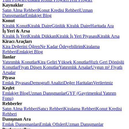
Kaynaklar
Satın Alma Rehberi
Konut Kredisi Rehberi
Uzman
Danışmanlar
Emlakjet Blog
Konut
Kiralık Konut
Kiralık Daire
Günlük Kiralık Daire
Haritada Ara
İş Yeri & Arsa
Kiralık İş Yeri
Kiralık Dükkan
Kiralık İş Yeri Piyasası
Kiralık Arsa
Kiracı Araçları
Kira Değerini Öğren
Ne Kadar Ödeyebilirim
Kiralama
Rehberi
Emlakjet Blog
İlanlar
Yatırımlık Konutlar
Kira Geliri Yüksek Konutlar
Hızlı Geri Dönüşlü
Konutlar
Fiyatı Düşen Konutlar
Yatırımlık Arsalar
Uygun m² Fiyatlı
Arsalar
Piyasa
Emlak Piyasası
Demografi Analizi
Değer Haritaları
Verilerimiz
Keşfet
Emlakjet Blog
Uzman Danışmanlar
GYF (Gayrimenkul Yatırım
Fonu)
Rehberler
Satın Alma Rehberi
Satıcı Rehberi
Kiralama Rehberi
Konut Kredisi
Rehberi
Danışman Ara
Emlak Danışmanları
Emlak Ofisleri
Uzman Danışmanlar