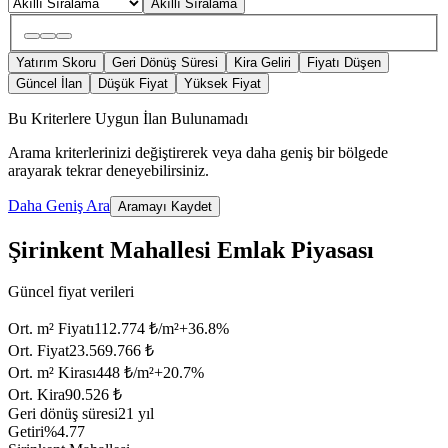
Akıllı Sıralama
Yatırım Skoru
Geri Dönüş Süresi
Kira Geliri
Fiyatı Düşen
Güncel İlan
Düşük Fiyat
Yüksek Fiyat
Bu Kriterlere Uygun İlan Bulunamadı
Arama kriterlerinizi değiştirerek veya daha geniş bir bölgede
arayarak tekrar deneyebilirsiniz.
Daha Geniş Ara
Aramayı Kaydet
Şirinkent Mahallesi Emlak Piyasası
Güncel fiyat verileri
Ort. m² Fiyatı
112.774 ₺/m²
+
36.8
%
Ort. Fiyat
23.569.766 ₺
Ort. m² Kirası
448 ₺/m²
+
20.7
%
Ort. Kira
90.526 ₺
Geri dönüş süresi
21 yıl
Getiri
%4.77