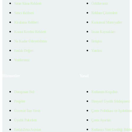
Satın Alma Rehberi
Ödüllerimiz
Satıcı Rehberi
Reklam Çözümleri
Kiralama Rehberi
Kurumsal Materyaller
Konut Kredisi Rehberi
İnsan Kaynakları
Ne Kadar Ödeyebilirim
İletişim
Emlak Değeri
Yardım
Verilerimiz
Hizmetler
Yasal
Danışman Bul
Kullanım Koşulları
Projeler
Bireysel Üyelik Sözleşmesi
Ücretsiz İlan Verin
Çerez Politikası ve Aydınlat
Üyelik Paketleri
Çerez Ayarları
EmlakZeka Asistan
Kullanıcı Veri Gizliliği Bildi