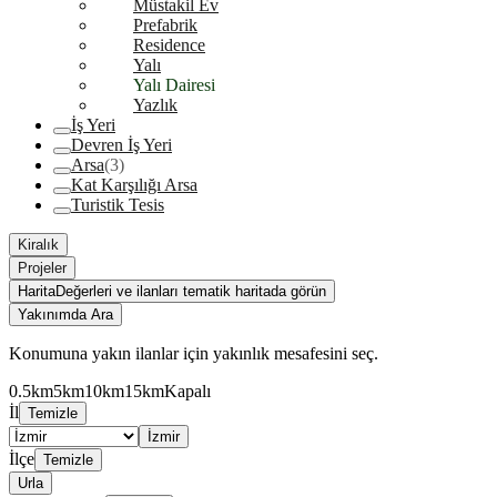
Müstakil Ev
Prefabrik
Residence
Yalı
Yalı Dairesi
Yazlık
İş Yeri
Devren İş Yeri
Arsa
(3)
Kat Karşılığı Arsa
Turistik Tesis
Kiralık
Projeler
Harita
Değerleri ve ilanları tematik haritada görün
Yakınımda Ara
Konumuna yakın ilanlar için yakınlık mesafesini seç.
0.5km
5km
10km
15km
Kapalı
İl
Temizle
İzmir
İlçe
Temizle
Urla