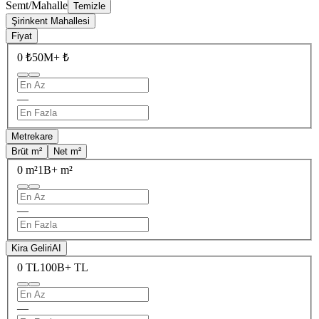
Semt/Mahalle
Temizle
Şirinkent Mahallesi
Fiyat
0 ₺
50M+ ₺
—
Metrekare
Brüt m²
Net m²
0 m²
1B+ m²
—
Kira Geliri
AI
0 TL
100B+ TL
—