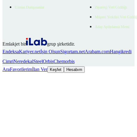
Uzman Danışmanlar
Ziyaretçi Veri Gizliliği
Müşteri Yetkilisi Veri Gizlili
Aday Aydınlatma Metni
Emlakjet bir
grup şirketidir.
Endeksa
Kariyer.net
İşin Olsun
Sigortam.net
Arabam.com
Hangikredi
Cimri
Neredekal
SteelOrbis
Chemorbis
Ara
Favorilerim
İlan Ver
Keşfet
Hesabım