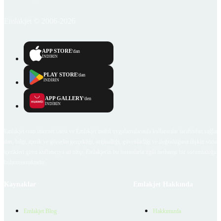
Emlakjet © 2006-2026
APP STORE
'dan
İNDİRİN
PLAY STORE
'dan
İNDİRİN
APP GALLERY
'den
İNDİRİN
Emlakjet.com internet sitesi ve Emlakjet mobil uygulamalarında kullanıcılar tarafından sağlana
ilan, bilgi, içerik ve görselin gerçekliği, orijinalliği, güvenilirliği ve doğruluğuna ilişkin soru
içerikleri giren kullanıcıya ait olup, Emlakjet'in bu hususlarla ilgili herhangi bir sorumluluğu
bulunmamaktadır.
Kaynaklar
Emlakjet Hakkında
Emlakjet Blog
Hakkımızda