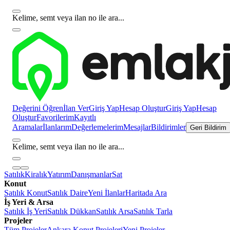
Kelime, semt veya ilan no ile ara...
Değerini Öğren
İlan Ver
Giriş Yap
Hesap Oluştur
Giriş Yap
Hesap
Oluştur
Favorilerim
Kayıtlı
Aramalar
İlanlarım
Değerlemelerim
Mesajlar
Bildirimler
Geri Bildirim
Kelime, semt veya ilan no ile ara...
Satılık
Kiralık
Yatırım
Danışmanlar
Sat
Konut
Satılık Konut
Satılık Daire
Yeni İlanlar
Haritada Ara
İş Yeri & Arsa
Satılık İş Yeri
Satılık Dükkan
Satılık Arsa
Satılık Tarla
Projeler
Tüm Projeler
Ankara Konut Projeleri
Yeni Projeler