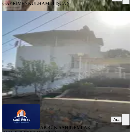
GAYRİMENKUL
HAMDİ İŞCAN
EŞYALI
Didim Akbükte Satılık 3+1 Müstakil
Villa
Didim, Akbük Mahallesi
3+1
·
180 m²
·
1. Kat
·
24.07.2026
9.500.000 ₺
AKBÜK SAHİL EMLAK INŞAAT&ARSA OFİSİ
Mehmet Sayan
Ara
Ara
AKBÜK SAHİL EMLAK