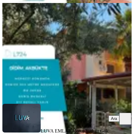
SİTE İÇİ
Didim Akbük'te Tam Merkezde
Denize 500 Metre 3+1 Full Eşyalı
Geniş Bahçeli Ev
Didim, Akbük Mahallesi
3+1
·
180 m²
·
Villa tipi
·
21.07.2026
8.500.000 ₺
LUVA EMLAK
Merve Yudum Gök
Ara
Ara
LUVA EMLAK
Merve Yudum Gök