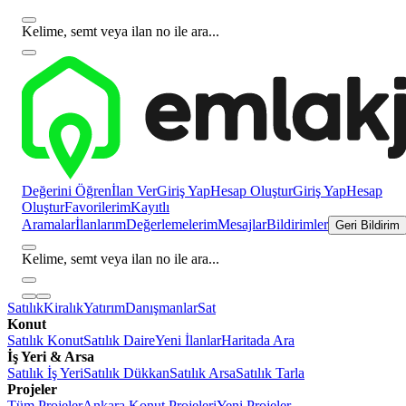
Kelime, semt veya ilan no ile ara...
Değerini Öğren
İlan Ver
Giriş Yap
Hesap Oluştur
Giriş Yap
Hesap
Oluştur
Favorilerim
Kayıtlı
Aramalar
İlanlarım
Değerlemelerim
Mesajlar
Bildirimler
Geri Bildirim
Kelime, semt veya ilan no ile ara...
Satılık
Kiralık
Yatırım
Danışmanlar
Sat
Konut
Satılık Konut
Satılık Daire
Yeni İlanlar
Haritada Ara
İş Yeri & Arsa
Satılık İş Yeri
Satılık Dükkan
Satılık Arsa
Satılık Tarla
Projeler
Tüm Projeler
Ankara Konut Projeleri
Yeni Projeler