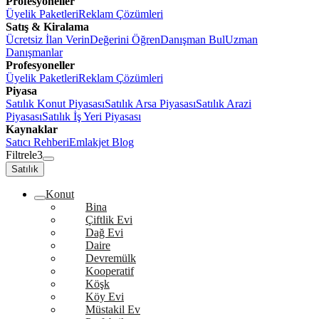
Profesyoneller
Üyelik Paketleri
Reklam Çözümleri
Satış & Kiralama
Ücretsiz İlan Verin
Değerini Öğren
Danışman Bul
Uzman
Danışmanlar
Profesyoneller
Üyelik Paketleri
Reklam Çözümleri
Piyasa
Satılık Konut Piyasası
Satılık Arsa Piyasası
Satılık Arazi
Piyasası
Satılık İş Yeri Piyasası
Kaynaklar
Satıcı Rehberi
Emlakjet Blog
Filtrele
3
Satılık
Konut
Bina
Çiftlik Evi
Dağ Evi
Daire
Devremülk
Kooperatif
Köşk
Köy Evi
Müstakil Ev