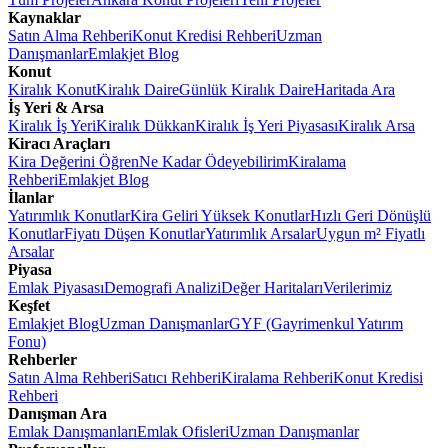
Kaynaklar
Satın Alma Rehberi
Konut Kredisi Rehberi
Uzman
Danışmanlar
Emlakjet Blog
Konut
Kiralık Konut
Kiralık Daire
Günlük Kiralık Daire
Haritada Ara
İş Yeri & Arsa
Kiralık İş Yeri
Kiralık Dükkan
Kiralık İş Yeri Piyasası
Kiralık Arsa
Kiracı Araçları
Kira Değerini Öğren
Ne Kadar Ödeyebilirim
Kiralama
Rehberi
Emlakjet Blog
İlanlar
Yatırımlık Konutlar
Kira Geliri Yüksek Konutlar
Hızlı Geri Dönüşlü
Konutlar
Fiyatı Düşen Konutlar
Yatırımlık Arsalar
Uygun m² Fiyatlı
Arsalar
Piyasa
Emlak Piyasası
Demografi Analizi
Değer Haritaları
Verilerimiz
Keşfet
Emlakjet Blog
Uzman Danışmanlar
GYF (Gayrimenkul Yatırım
Fonu)
Rehberler
Satın Alma Rehberi
Satıcı Rehberi
Kiralama Rehberi
Konut Kredisi
Rehberi
Danışman Ara
Emlak Danışmanları
Emlak Ofisleri
Uzman Danışmanlar