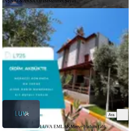
INŞAAT&ARSA OFİSİ
Mehmet Sayan
SİTE İÇİ
Didim Akbük Merkez'de Satılık
Yenilenmiş 3+1 Tripleks
Didim, Akbük Mahallesi
3+1
·
160 m²
·
Villa tipi
·
22.07.2026
8.650.000 ₺
LUVA EMLAK
Merve Yudum Gök
Ara
Ara
LUVA EMLAK
Merve Yudum Gök