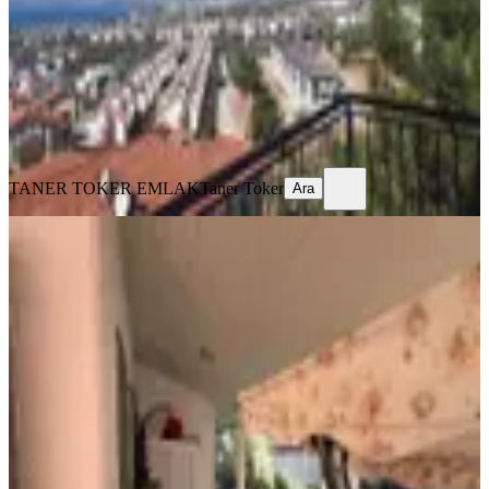
2+1
·
90 m²
·
2. Kat
·
09.08.2026
5.950.000 ₺
TANER TOKER EMLAK
Taner Toker
Ara
TANER TOKER EMLAK
Taner Toker
Ara
BALKONLU
Didim Akbük De Müstakil Bahçeli
Masrafsız
Didim, Akbük Mahallesi
3+1
·
140 m²
·
Bahçe katı
·
05.08.2026
8.500.000 ₺