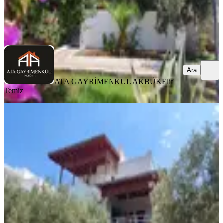
ATA GAYRİMENKUL AKBÜK
Elif Temiz
Ara
Ara
ATA GAYRİMENKUL AKBÜK
Elif
Temiz
MANZARALI
Akbük Mühendisler Sitesinde Köşe
Konum Müstakil Yazlık
Didim, Akbük Mahallesi
3+1
·
150 m²
·
Bahçe katı
·
29.07.2026
11.000.000 ₺