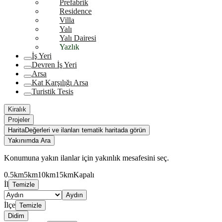
Prefabrik
Residence
Villa
Yalı
Yalı Dairesi
Yazlık
İş Yeri
Devren İş Yeri
Arsa
Kat Karşılığı Arsa
Turistik Tesis
Kiralık
Projeler
Harita
Değerleri ve ilanları tematik haritada görün
Yakınımda Ara
Konumuna yakın ilanlar için yakınlık mesafesini seç.
0.5km
5km
10km
15km
Kapalı
İl
Temizle
Aydın
İlçe
Temizle
Didim