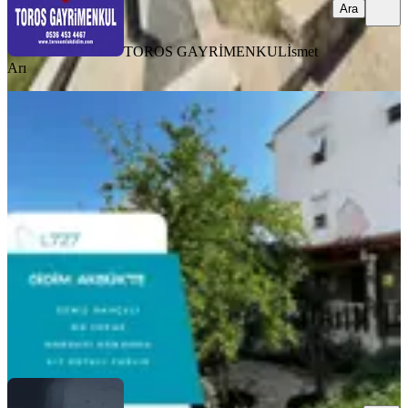
Ara
TOROS GAYRİMENKUL
İsmet
Arı
MANZARALI
Didim Akbük'te Satılık Eşyalı Villa |
4+1| Geniş Bahçe | Havuzlu Site
Didim, Akbük Mahallesi
4+1
·
230 m²
·
Villa tipi
·
25.07.2026
8.750.000 ₺
LUVA EMLAK
Merve Yudum Gök
Ara