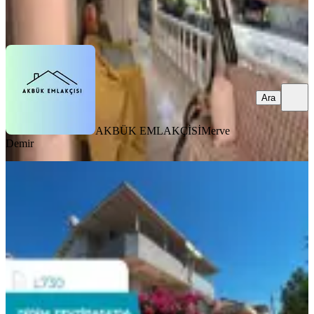
AKBÜK EMLAKÇİSİ
Merve Demir
Ara
Ara
AKBÜK EMLAKÇİSİ
Merve
Demir
SİTE İÇİ
Didim Fevzipaşa'da Denize Yakın
Satılık Eşyalı 3+1 Bahçeli Köşe
Konum Yazlık
Didim, Fevzipaşa Mahallesi
3+1
·
210 m²
·
Villa tipi
·
03.08.2026
7.750.000 ₺