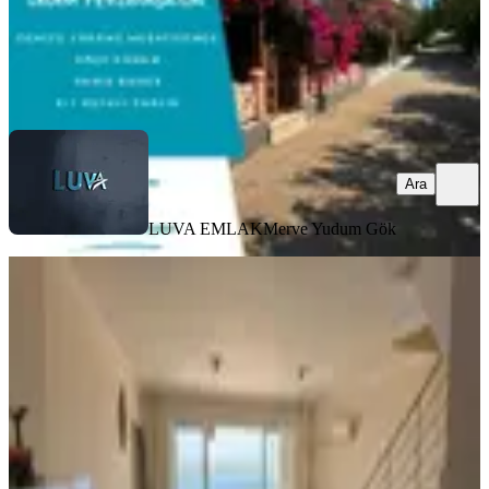
LUVA EMLAK
Merve Yudum Gök
Ara
Ara
LUVA EMLAK
Merve Yudum Gök
SİTE İÇİ
Didim Akbük'te Bahçeli Deniz
Manzaralı Eşyalı 2 + 1 Dubleks
Didim, Akbük Mahallesi
2+1
·
120 m²
·
Bahçe katı
·
02.08.2026
5.950.000 ₺