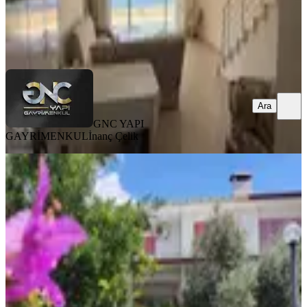
GNC YAPI GAYRİMENKUL
İnanç Çelik
Ara
Ara
GNC YAPI
GAYRİMENKUL
İnanç Çelik
MANZARALI
Akbük Merkezde Satılık 3+1 Bahçeli
Yazlık
Didim, Akbük Mahallesi
3+1
·
130 m²
·
Bahçe katı
·
29.07.2026
8.650.000 ₺