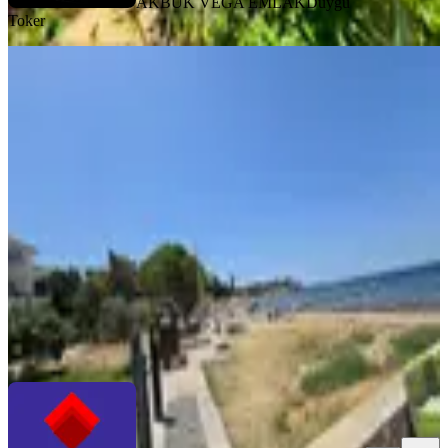
AKBÜK VEGA EMLAK
Duygu
Toker
EŞYALI
Didim Mavişehirde Plaja 150 Mt
Mesafede Satılık Eşyalı 2+1 Yazlık
Daire
Didim, Mavişehir Mahallesi
2+1
·
58 m²
·
2. Kat
·
27.07.2026
4.000.000 ₺
TOROS GAYRİMENKUL
İsmet Arı
Ara