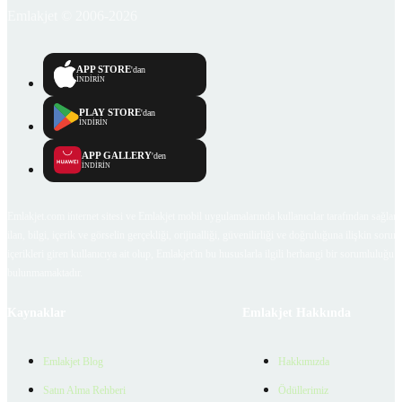
Emlakjet © 2006-2026
APP STORE
'dan
İNDİRİN
PLAY STORE
'dan
İNDİRİN
APP GALLERY
'den
İNDİRİN
Emlakjet.com internet sitesi ve Emlakjet mobil uygulamalarında kullanıcılar tarafından sağlana
ilan, bilgi, içerik ve görselin gerçekliği, orijinalliği, güvenilirliği ve doğruluğuna ilişkin soru
içerikleri giren kullanıcıya ait olup, Emlakjet'in bu hususlarla ilgili herhangi bir sorumluluğu
bulunmamaktadır.
Kaynaklar
Emlakjet Hakkında
Emlakjet Blog
Hakkımızda
Satın Alma Rehberi
Ödüllerimiz