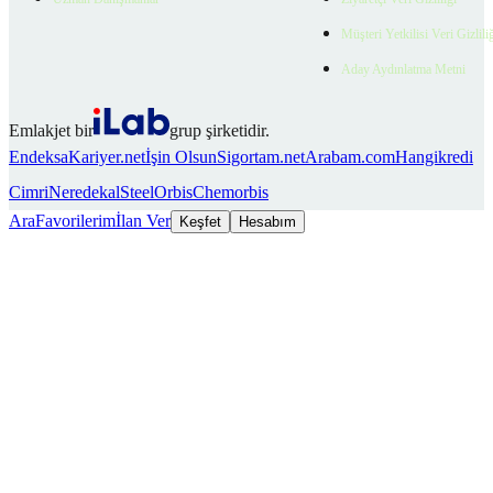
Müşteri Yetkilisi Veri Gizlili
Aday Aydınlatma Metni
Emlakjet bir
grup şirketidir.
Endeksa
Kariyer.net
İşin Olsun
Sigortam.net
Arabam.com
Hangikredi
Cimri
Neredekal
SteelOrbis
Chemorbis
Ara
Favorilerim
İlan Ver
Keşfet
Hesabım