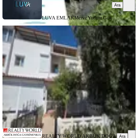
Ara
LUVA EMLAK
Merve Yudum Gök
SİTE İÇİ
Didim Akbükde Denize Yürüme
Mesafesinde Kelepir Fiyata Yazlık
Didim, Akbük Mahallesi
2+1
·
110 m²
·
Düz Giriş (Zemin)
·
25.07.2026
6.075.000 ₺
REALTY WORLD AKBÜK DOĞA GAYRİMENKUL
HAMDİ
İŞCAN
Ara
REALTY WORLD AKBÜK DOĞA
Ara