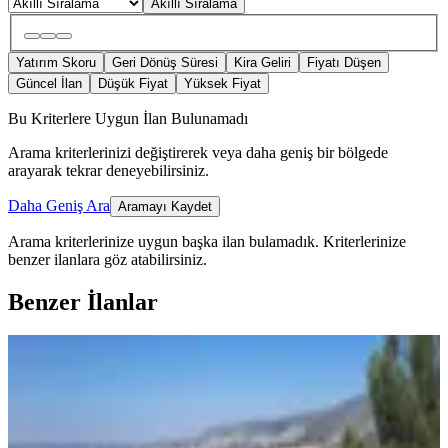
Akıllı Sıralama
Yatırım Skoru
Geri Dönüş Süresi
Kira Geliri
Fiyatı Düşen
Güncel İlan
Düşük Fiyat
Yüksek Fiyat
Bu Kriterlere Uygun İlan Bulunamadı
Arama kriterlerinizi değiştirerek veya daha geniş bir bölgede
arayarak tekrar deneyebilirsiniz.
Daha Geniş Ara
Aramayı Kaydet
Arama kriterlerinize uygun başka ilan bulamadık.
Kriterlerinize
benzer ilanlara göz atabilirsiniz.
Benzer İlanlar
YENİ
Didim Akbük Yeşilçam Sitesinde
Satılik 2+1 Yazlik
Didim, Akbük Mahallesi