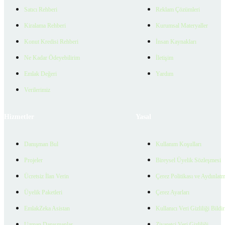
Satıcı Rehberi
Reklam Çözümleri
Kiralama Rehberi
Kurumsal Materyaller
Konut Kredisi Rehberi
İnsan Kaynakları
Ne Kadar Ödeyebilirim
İletişim
Emlak Değeri
Yardım
Verilerimiz
Hizmetler
Yasal
Danışman Bul
Kullanım Koşulları
Projeler
Bireysel Üyelik Sözleşmesi
Ücretsiz İlan Verin
Çerez Politikası ve Aydınlat
Üyelik Paketleri
Çerez Ayarları
EmlakZeka Asistan
Kullanıcı Veri Gizliliği Bildi
Uzman Danışmanlar
Ziyaretçi Veri Gizliliği