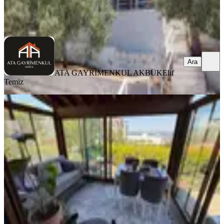
ATA GAYRİMENKUL AKBÜK
Elif Temiz
Ara
Ara
ATA GAYRİMENKUL AKBÜK
Elif
Temiz
MANZARALI
Tasarım Ödüllü Sitede Villa Tadında
2+1 Kış Bahçeli Daire
Didim, Akbük Mahallesi
2+2
·
110 m²
·
Bahçe katı
·
28.07.2026
7.450.000 ₺
Aslıhan İslamoğlu
Ara