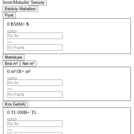
Semt/Mahalle
Temizle
Batıköy Mahallesi
Fiyat
0 ₺
50M+ ₺
—
Metrekare
Brüt m²
Net m²
0 m²
1B+ m²
—
Kira Geliri
AI
0 TL
100B+ TL
—