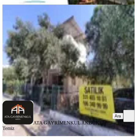
MANZARALI
Akbük Merkezde Sahile 50 Metre 3+1
Tripleks Yazlık Kaçmaz !!!
Didim, Akbük Mahallesi
3+1
·
180 m²
·
Bahçe katı
·
18.07.2026
10.000.000 ₺
ATA GAYRİMENKUL AKBÜK
Elif Temiz
Ara
Ara
ATA GAYRİMENKUL AKBÜK
Elif
Temiz