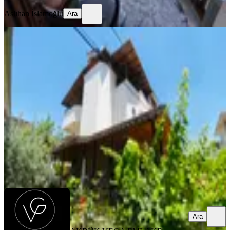
Aslıhan İslamoğlu
Ara
SİTE İÇİ
Denize 200m Mesafede 3+1 Bahçeli
Yazlık Bu Konum Kaçmaz
Didim, Akbük Mahallesi
3+1
·
150 m²
·
Bahçe katı
·
27.07.2026
7.999.999 ₺
AKBÜK VEGA EMLAK
Duygu Toker
Ara
Ara