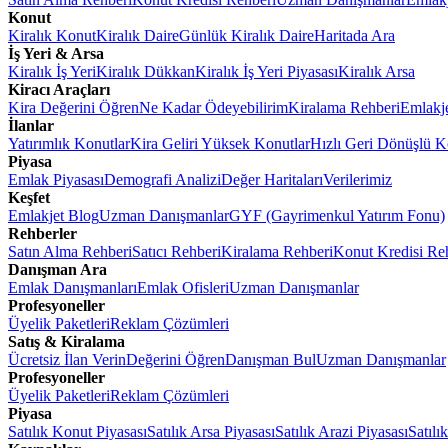
Konut
Kiralık Konut
Kiralık Daire
Günlük Kiralık Daire
Haritada Ara
İş Yeri & Arsa
Kiralık İş Yeri
Kiralık Dükkan
Kiralık İş Yeri Piyasası
Kiralık Arsa
Kiracı Araçları
Kira Değerini Öğren
Ne Kadar Ödeyebilirim
Kiralama Rehberi
Emlakj
İlanlar
Yatırımlık Konutlar
Kira Geliri Yüksek Konutlar
Hızlı Geri Dönüşlü K
Piyasa
Emlak Piyasası
Demografi Analizi
Değer Haritaları
Verilerimiz
Keşfet
Emlakjet Blog
Uzman Danışmanlar
GYF (Gayrimenkul Yatırım Fonu)
Rehberler
Satın Alma Rehberi
Satıcı Rehberi
Kiralama Rehberi
Konut Kredisi Re
Danışman Ara
Emlak Danışmanları
Emlak Ofisleri
Uzman Danışmanlar
Profesyoneller
Üyelik Paketleri
Reklam Çözümleri
Satış & Kiralama
Ücretsiz İlan Verin
Değerini Öğren
Danışman Bul
Uzman Danışmanlar
Profesyoneller
Üyelik Paketleri
Reklam Çözümleri
Piyasa
Satılık Konut Piyasası
Satılık Arsa Piyasası
Satılık Arazi Piyasası
Satılı