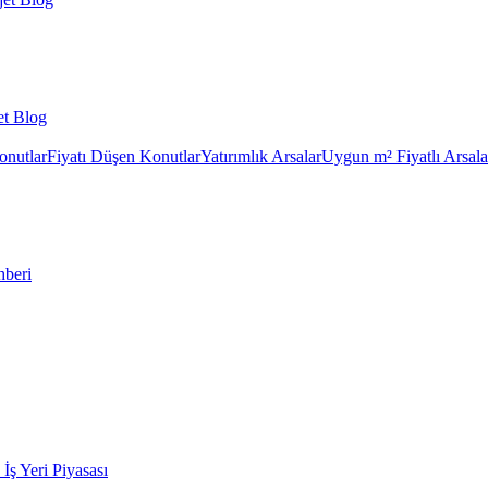
et Blog
onutlar
Fiyatı Düşen Konutlar
Yatırımlık Arsalar
Uygun m² Fiyatlı Arsala
hberi
k İş Yeri Piyasası