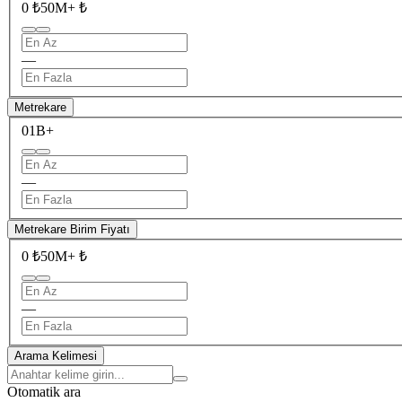
0 ₺
50M+ ₺
—
Metrekare
0
1B+
—
Metrekare Birim Fiyatı
0 ₺
50M+ ₺
—
Arama Kelimesi
Otomatik ara