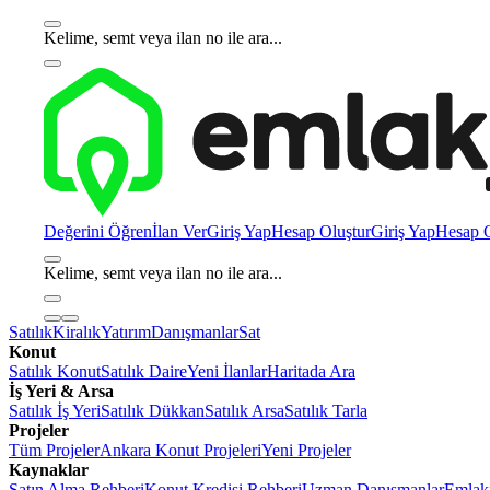
Kelime, semt veya ilan no ile ara...
Değerini Öğren
İlan Ver
Giriş Yap
Hesap Oluştur
Giriş Yap
Hesap O
Kelime, semt veya ilan no ile ara...
Satılık
Kiralık
Yatırım
Danışmanlar
Sat
Konut
Satılık Konut
Satılık Daire
Yeni İlanlar
Haritada Ara
İş Yeri & Arsa
Satılık İş Yeri
Satılık Dükkan
Satılık Arsa
Satılık Tarla
Projeler
Tüm Projeler
Ankara Konut Projeleri
Yeni Projeler
Kaynaklar
Satın Alma Rehberi
Konut Kredisi Rehberi
Uzman Danışmanlar
Emlakj