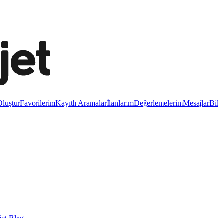
luştur
Favorilerim
Kayıtlı Aramalar
İlanlarım
Değerlemelerim
Mesajlar
Bi
et Blog