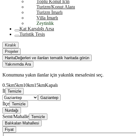
Toplu Konut İçin
Turizm/Konut Alanı
Turizm İmarlı
Villa İmarlı
Zeytinlik
Kat Karşılığı Arsa
Turistik Tesis
Kiralık
Projeler
Harita
Değerleri ve ilanları tematik haritada görün
Yakınımda Ara
Konumuna yakın ilanlar için yakınlık mesafesini seç.
0.5km
5km
10km
15km
Kapalı
İl
Temizle
Gaziantep
İlçe
Temizle
Nurdağı
Semt/Mahalle
Temizle
Balıkalan Mahallesi
Fiyat