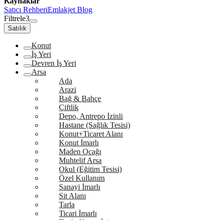
Kaynaklar
Satıcı Rehberi
Emlakjet Blog
Filtrele
3
Satılık
Konut
İş Yeri
Devren İş Yeri
Arsa
Ada
Arazi
Bağ & Bahçe
Çiftlik
Depo, Antrepo İzinli
Hastane (Sağlık Tesisi)
Konut+Ticaret Alanı
Konut İmarlı
Maden Ocağı
Muhtelif Arsa
Okul (Eğitim Tesisi)
Özel Kullanım
Sanayi İmarlı
Sit Alanı
Tarla
Ticari İmarlı