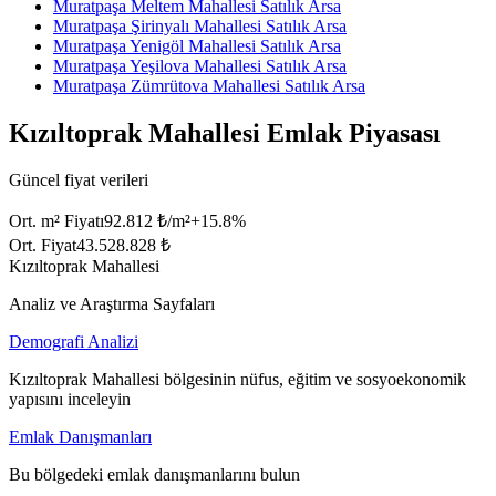
Muratpaşa Meltem Mahallesi Satılık Arsa
Muratpaşa Şirinyalı Mahallesi Satılık Arsa
Muratpaşa Yenigöl Mahallesi Satılık Arsa
Muratpaşa Yeşilova Mahallesi Satılık Arsa
Muratpaşa Zümrütova Mahallesi Satılık Arsa
Kızıltoprak Mahallesi Emlak Piyasası
Güncel fiyat verileri
Ort. m² Fiyatı
92.812 ₺/m²
+
15.8
%
Ort. Fiyat
43.528.828 ₺
Kızıltoprak Mahallesi
Analiz ve Araştırma Sayfaları
Demografi Analizi
Kızıltoprak Mahallesi bölgesinin nüfus, eğitim ve sosyoekonomik
yapısını inceleyin
Emlak Danışmanları
Bu bölgedeki emlak danışmanlarını bulun