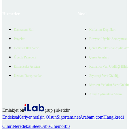
Hizmetler
Yasal
Danışman Bul
Kullanım Koşulları
Projeler
Bireysel Üyelik Sözleşmesi
Ücretsiz İlan Verin
Çerez Politikası ve Aydınlat
Üyelik Paketleri
Çerez Ayarları
EmlakZeka Asistan
Kullanıcı Veri Gizliliği Bildi
Uzman Danışmanlar
Ziyaretçi Veri Gizliliği
Müşteri Yetkilisi Veri Gizlili
Aday Aydınlatma Metni
Emlakjet bir
grup şirketidir.
Endeksa
Kariyer.net
İşin Olsun
Sigortam.net
Arabam.com
Hangikredi
Cimri
Neredekal
SteelOrbis
Chemorbis