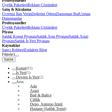
Profesyoneller
Üyelik Paketleri
Reklam Çözümleri
Satış & Kiralama
Ücretsiz İlan Verin
Değerini Öğren
Danışman Bul
Uzman
Danışmanlar
Profesyoneller
Üyelik Paketleri
Reklam Çözümleri
Piyasa
Satılık Konut Piyasası
Satılık Arsa Piyasası
Satılık Arazi
Piyasası
Satılık İş Yeri Piyasası
Kaynaklar
Satıcı Rehberi
Emlakjet Blog
Filtrele
3
Satılık
Konut
(83)
İş Yeri
(5)
Devren İş Yeri
(2)
Arsa
Ada
Arazi
Bağ & Bahçe
Çiftlik
Depo, Antrepo İzinli
Hastane (Sağlık Tesisi)