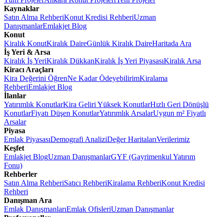
Kaynaklar
Satın Alma Rehberi
Konut Kredisi Rehberi
Uzman
Danışmanlar
Emlakjet Blog
Konut
Kiralık Konut
Kiralık Daire
Günlük Kiralık Daire
Haritada Ara
İş Yeri & Arsa
Kiralık İş Yeri
Kiralık Dükkan
Kiralık İş Yeri Piyasası
Kiralık Arsa
Kiracı Araçları
Kira Değerini Öğren
Ne Kadar Ödeyebilirim
Kiralama
Rehberi
Emlakjet Blog
İlanlar
Yatırımlık Konutlar
Kira Geliri Yüksek Konutlar
Hızlı Geri Dönüşlü
Konutlar
Fiyatı Düşen Konutlar
Yatırımlık Arsalar
Uygun m² Fiyatlı
Arsalar
Piyasa
Emlak Piyasası
Demografi Analizi
Değer Haritaları
Verilerimiz
Keşfet
Emlakjet Blog
Uzman Danışmanlar
GYF (Gayrimenkul Yatırım
Fonu)
Rehberler
Satın Alma Rehberi
Satıcı Rehberi
Kiralama Rehberi
Konut Kredisi
Rehberi
Danışman Ara
Emlak Danışmanları
Emlak Ofisleri
Uzman Danışmanlar