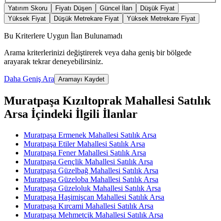
Yatırım Skoru
Fiyatı Düşen
Güncel İlan
Düşük Fiyat
Yüksek Fiyat
Düşük Metrekare Fiyat
Yüksek Metrekare Fiyat
Bu Kriterlere Uygun İlan Bulunamadı
Arama kriterlerinizi değiştirerek veya daha geniş bir bölgede
arayarak tekrar deneyebilirsiniz.
Daha Geniş Ara
Aramayı Kaydet
Muratpaşa Kızıltoprak Mahallesi Satılık
Arsa İçindeki İlgili İlanlar
Muratpaşa Ermenek Mahallesi Satılık Arsa
Muratpaşa Etiler Mahallesi Satılık Arsa
Muratpaşa Fener Mahallesi Satılık Arsa
Muratpaşa Gençlik Mahallesi Satılık Arsa
Muratpaşa Güzelbağ Mahallesi Satılık Arsa
Muratpaşa Güzeloba Mahallesi Satılık Arsa
Muratpaşa Güzeloluk Mahallesi Satılık Arsa
Muratpaşa Haşimişcan Mahallesi Satılık Arsa
Muratpaşa Kırcami Mahallesi Satılık Arsa
Muratpaşa Mehmetçik Mahallesi Satılık Arsa