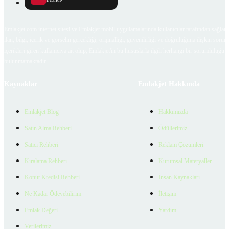
İNDİRİN
Emlakjet.com internet sitesi ve Emlakjet mobil uygulamalarında kullanıcılar tarafından sağlana
ilan, bilgi, içerik ve görselin gerçekliği, orijinalliği, güvenilirliği ve doğruluğuna ilişkin soru
içerikleri giren kullanıcıya ait olup, Emlakjet'in bu hususlarla ilgili herhangi bir sorumluluğu
bulunmamaktadır.
Kaynaklar
Emlakjet Hakkında
Emlakjet Blog
Hakkımızda
Satın Alma Rehberi
Ödüllerimiz
Satıcı Rehberi
Reklam Çözümleri
Kiralama Rehberi
Kurumsal Materyaller
Konut Kredisi Rehberi
İnsan Kaynakları
Ne Kadar Ödeyebilirim
İletişim
Emlak Değeri
Yardım
Verilerimiz