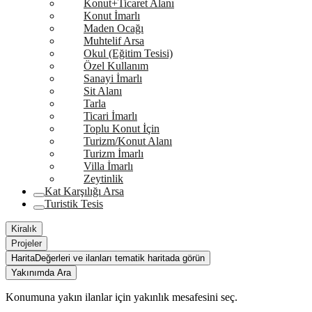
Konut+Ticaret Alanı
Konut İmarlı
Maden Ocağı
Muhtelif Arsa
Okul (Eğitim Tesisi)
Özel Kullanım
Sanayi İmarlı
Sit Alanı
Tarla
Ticari İmarlı
Toplu Konut İçin
Turizm/Konut Alanı
Turizm İmarlı
Villa İmarlı
Zeytinlik
Kat Karşılığı Arsa
Turistik Tesis
Kiralık
Projeler
Harita
Değerleri ve ilanları tematik haritada görün
Yakınımda Ara
Konumuna yakın ilanlar için yakınlık mesafesini seç.