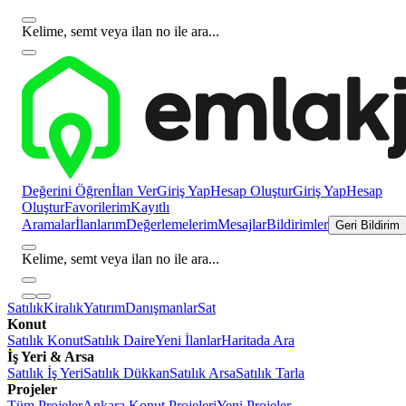
Kelime, semt veya ilan no ile ara...
Değerini Öğren
İlan Ver
Giriş Yap
Hesap Oluştur
Giriş Yap
Hesap
Oluştur
Favorilerim
Kayıtlı
Aramalar
İlanlarım
Değerlemelerim
Mesajlar
Bildirimler
Geri Bildirim
Kelime, semt veya ilan no ile ara...
Satılık
Kiralık
Yatırım
Danışmanlar
Sat
Konut
Satılık Konut
Satılık Daire
Yeni İlanlar
Haritada Ara
İş Yeri & Arsa
Satılık İş Yeri
Satılık Dükkan
Satılık Arsa
Satılık Tarla
Projeler
Tüm Projeler
Ankara Konut Projeleri
Yeni Projeler