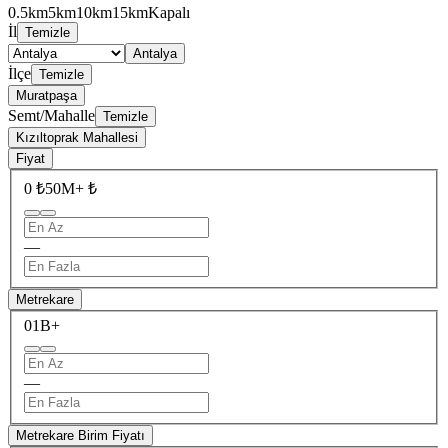
0.5km
5km
10km
15km
Kapalı
İl
Temizle
Antalya
İlçe
Temizle
Muratpaşa
Semt/Mahalle
Temizle
Kızıltoprak Mahallesi
Fiyat
0 ₺
50M+ ₺
—
Metrekare
0
1B+
—
Metrekare Birim Fiyatı