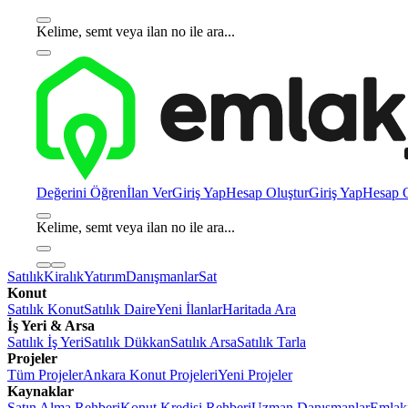
Kelime, semt veya ilan no ile ara...
Değerini Öğren
İlan Ver
Giriş Yap
Hesap Oluştur
Giriş Yap
Hesap O
Kelime, semt veya ilan no ile ara...
Satılık
Kiralık
Yatırım
Danışmanlar
Sat
Konut
Satılık Konut
Satılık Daire
Yeni İlanlar
Haritada Ara
İş Yeri & Arsa
Satılık İş Yeri
Satılık Dükkan
Satılık Arsa
Satılık Tarla
Projeler
Tüm Projeler
Ankara Konut Projeleri
Yeni Projeler
Kaynaklar
Satın Alma Rehberi
Konut Kredisi Rehberi
Uzman Danışmanlar
Emlakj