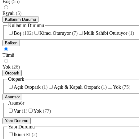
Boş
(
55
)
Eşyalı
(
5
)
Kullanım Durumu
Kullanım Durumu
Boş
(
102
)
Kiracı Oturuyor
(
7
)
Mülk Sahibi Oturuyor
(
1
)
Balkon
Tümü
Yok
(
26
)
Otopark
Otopark
Açık Otopark
(
1
)
Açık & Kapalı Otopark
(
1
)
Yok
(
75
)
Asansör
Asansör
Var
(
1
)
Yok
(
77
)
Yapı Durumu
Yapı Durumu
İkinci El
(
2
)