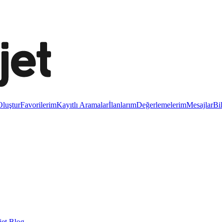
luştur
Favorilerim
Kayıtlı Aramalar
İlanlarım
Değerlemelerim
Mesajlar
Bi
et Blog