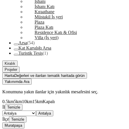
İşhanı
İşhanı Katı
Kıraathane
Müstakil İş yeri
Plaza
Plaza Katı
Residence Katı & Ofisi
Villa (İş yeri)
Arsa
(54)
Kat Karşılığı Arsa
Turistik Tesis
(1)
Kiralık
Projeler
Harita
Değerleri ve ilanları tematik haritada görün
Yakınımda Ara
Konumuna yakın ilanlar için yakınlık mesafesini seç.
0.5km
5km
10km
15km
Kapalı
İl
Temizle
Antalya
İlçe
Temizle
Muratpaşa