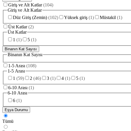
Giriş ve Alt Katlar
(
104
)
Giriş ve Alt Katlar
Düz Giriş (Zemin)
(
102
)
Yüksek giriş
(
1
)
Müstakil
(
1
)
Üst Katlar
(
2
)
Üst Katlar
1
(
1
)
5
(
1
)
Binanın Kat Sayısı
Binanın Kat Sayısı
1-5 Arası
(
108
)
1-5 Arası
1
(
59
)
2
(
46
)
3
(
1
)
4
(
1
)
5
(
1
)
6-10 Arası
(
1
)
6-10 Arası
6
(
1
)
Eşya Durumu
Tümü