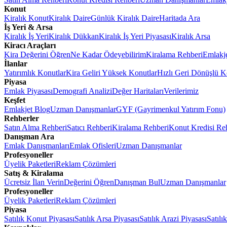
Konut
Kiralık Konut
Kiralık Daire
Günlük Kiralık Daire
Haritada Ara
İş Yeri & Arsa
Kiralık İş Yeri
Kiralık Dükkan
Kiralık İş Yeri Piyasası
Kiralık Arsa
Kiracı Araçları
Kira Değerini Öğren
Ne Kadar Ödeyebilirim
Kiralama Rehberi
Emlakj
İlanlar
Yatırımlık Konutlar
Kira Geliri Yüksek Konutlar
Hızlı Geri Dönüşlü K
Piyasa
Emlak Piyasası
Demografi Analizi
Değer Haritaları
Verilerimiz
Keşfet
Emlakjet Blog
Uzman Danışmanlar
GYF (Gayrimenkul Yatırım Fonu)
Rehberler
Satın Alma Rehberi
Satıcı Rehberi
Kiralama Rehberi
Konut Kredisi Re
Danışman Ara
Emlak Danışmanları
Emlak Ofisleri
Uzman Danışmanlar
Profesyoneller
Üyelik Paketleri
Reklam Çözümleri
Satış & Kiralama
Ücretsiz İlan Verin
Değerini Öğren
Danışman Bul
Uzman Danışmanlar
Profesyoneller
Üyelik Paketleri
Reklam Çözümleri
Piyasa
Satılık Konut Piyasası
Satılık Arsa Piyasası
Satılık Arazi Piyasası
Satılı