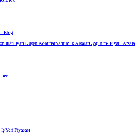
et Blog
onutlar
Fiyatı Düşen Konutlar
Yatırımlık Arsalar
Uygun m² Fiyatlı Arsala
hberi
k İş Yeri Piyasası