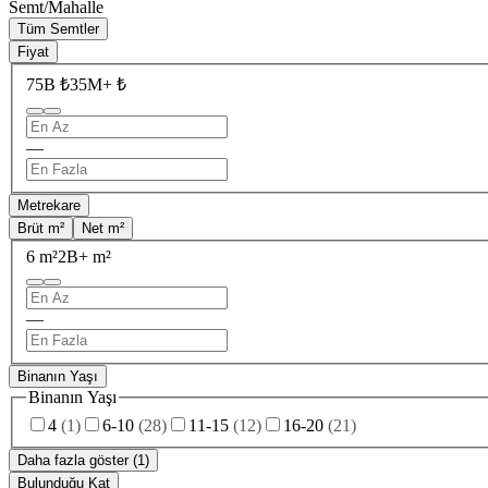
Semt/Mahalle
Tüm Semtler
Fiyat
75B ₺
35M+ ₺
—
Metrekare
Brüt m²
Net m²
6 m²
2B+ m²
—
Binanın Yaşı
Binanın Yaşı
4
(
1
)
6-10
(
28
)
11-15
(
12
)
16-20
(
21
)
Daha fazla göster (1)
Bulunduğu Kat