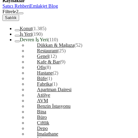
Kaynaklar
Satıcı Rehberi
Emlakjet Blog
Filtrele
2
Satılık
Konut
(1.385)
İş Yeri
(190)
Devren İş Yeri
(110)
Dükkan & Mağaza
(52)
Restaurant
(25)
Genel
(12)
Kafe & Bar
(9)
Ofis
(8)
Hastane
(2)
Büfe
(1)
Fabrika
(1)
Apartman Dairesi
Atölye
AVM
Benzin İstasyonu
Bina
Büro
Çiftlik
Depo
İmalathane