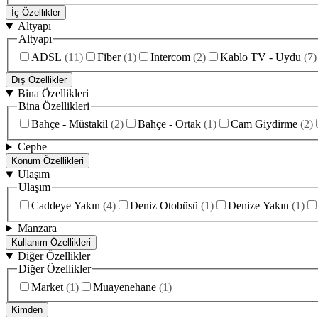
İç Özellikler
Altyapı
Altyapı
ADSL
(
11
)
Fiber
(
1
)
Intercom
(
2
)
Kablo TV - Uydu
(
7
)
Dış Özellikler
Bina Özellikleri
Bina Özellikleri
Bahçe - Müstakil
(
2
)
Bahçe - Ortak
(
1
)
Cam Giydirme
(
2
)
Cephe
Konum Özellikleri
Ulaşım
Ulaşım
Caddeye Yakın
(
4
)
Deniz Otobüsü
(
1
)
Denize Yakın
(
1
)
Manzara
Kullanım Özellikleri
Diğer Özellikler
Diğer Özellikler
Market
(
1
)
Muayenehane
(
1
)
Kimden