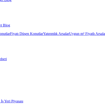
et Blog
onutlar
Fiyatı Düşen Konutlar
Yatırımlık Arsalar
Uygun m² Fiyatlı Arsala
hberi
k İş Yeri Piyasası