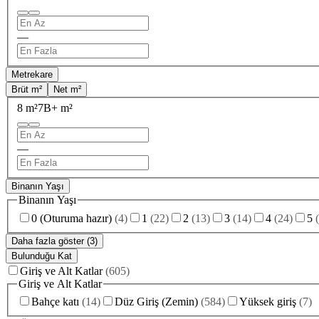
—
Metrekare
Brüt m²
Net m²
8 m²
7B+ m²
—
Binanın Yaşı
Binanın Yaşı
0 (Oturuma hazır)
(
4
)
1
(
22
)
2
(
13
)
3
(
14
)
4
(
24
)
5
(
Daha fazla göster (3)
Bulunduğu Kat
Giriş ve Alt Katlar
(
605
)
Giriş ve Alt Katlar
Bahçe katı
(
14
)
Düz Giriş (Zemin)
(
584
)
Yüksek giriş
(
7
)