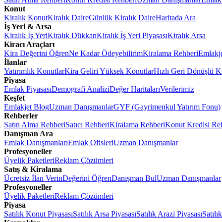
Konut
Kiralık Konut
Kiralık Daire
Günlük Kiralık Daire
Haritada Ara
İş Yeri & Arsa
Kiralık İş Yeri
Kiralık Dükkan
Kiralık İş Yeri Piyasası
Kiralık Arsa
Kiracı Araçları
Kira Değerini Öğren
Ne Kadar Ödeyebilirim
Kiralama Rehberi
Emlakj
İlanlar
Yatırımlık Konutlar
Kira Geliri Yüksek Konutlar
Hızlı Geri Dönüşlü K
Piyasa
Emlak Piyasası
Demografi Analizi
Değer Haritaları
Verilerimiz
Keşfet
Emlakjet Blog
Uzman Danışmanlar
GYF (Gayrimenkul Yatırım Fonu)
Rehberler
Satın Alma Rehberi
Satıcı Rehberi
Kiralama Rehberi
Konut Kredisi Re
Danışman Ara
Emlak Danışmanları
Emlak Ofisleri
Uzman Danışmanlar
Profesyoneller
Üyelik Paketleri
Reklam Çözümleri
Satış & Kiralama
Ücretsiz İlan Verin
Değerini Öğren
Danışman Bul
Uzman Danışmanlar
Profesyoneller
Üyelik Paketleri
Reklam Çözümleri
Piyasa
Satılık Konut Piyasası
Satılık Arsa Piyasası
Satılık Arazi Piyasası
Satılı