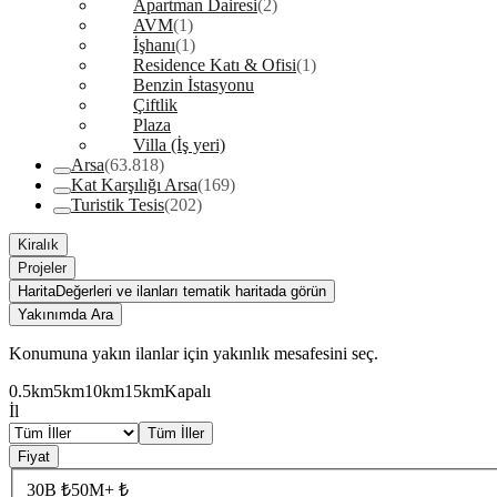
Apartman Dairesi
(2)
AVM
(1)
İşhanı
(1)
Residence Katı & Ofisi
(1)
Benzin İstasyonu
Çiftlik
Plaza
Villa (İş yeri)
Arsa
(63.818)
Kat Karşılığı Arsa
(169)
Turistik Tesis
(202)
Kiralık
Projeler
Harita
Değerleri ve ilanları tematik haritada görün
Yakınımda Ara
Konumuna yakın ilanlar için yakınlık mesafesini seç.
0.5km
5km
10km
15km
Kapalı
İl
Tüm İller
Fiyat
30B ₺
50M+ ₺