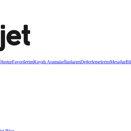
luştur
Favorilerim
Kayıtlı Aramalar
İlanlarım
Değerlemelerim
Mesajlar
Bi
et Blog