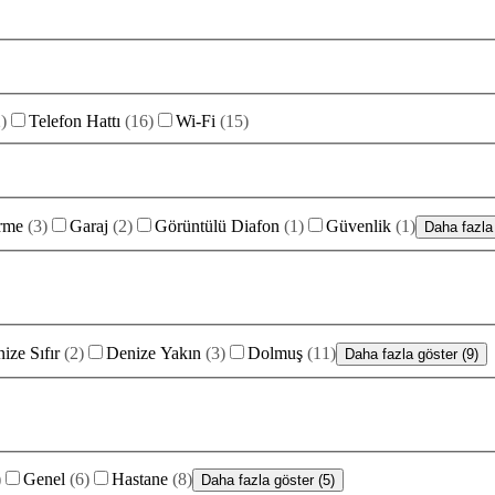
2
)
Telefon Hattı
(
16
)
Wi-Fi
(
15
)
rme
(
3
)
Garaj
(
2
)
Görüntülü Diafon
(
1
)
Güvenlik
(
1
)
Daha fazla 
ize Sıfır
(
2
)
Denize Yakın
(
3
)
Dolmuş
(
11
)
Daha fazla göster (9)
)
Genel
(
6
)
Hastane
(
8
)
Daha fazla göster (5)