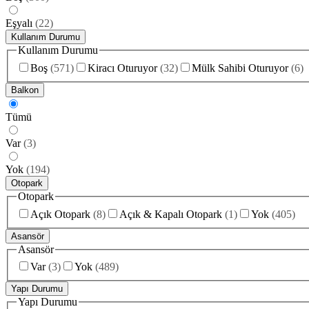
Eşyalı
(
22
)
Kullanım Durumu
Kullanım Durumu
Boş
(
571
)
Kiracı Oturuyor
(
32
)
Mülk Sahibi Oturuyor
(
6
)
Balkon
Tümü
Var
(
3
)
Yok
(
194
)
Otopark
Otopark
Açık Otopark
(
8
)
Açık & Kapalı Otopark
(
1
)
Yok
(
405
)
Asansör
Asansör
Var
(
3
)
Yok
(
489
)
Yapı Durumu
Yapı Durumu