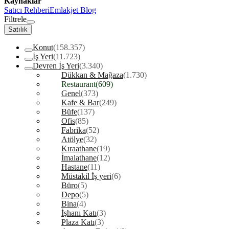
Kaynaklar
Satıcı Rehberi
Emlakjet Blog
Filtrele
Satılık
Konut
(158.357)
İş Yeri
(11.723)
Devren İş Yeri
(3.340)
Dükkan & Mağaza
(1.730)
Restaurant
(609)
Genel
(373)
Kafe & Bar
(249)
Büfe
(137)
Ofis
(85)
Fabrika
(52)
Atölye
(32)
Kıraathane
(19)
İmalathane
(12)
Hastane
(11)
Müstakil İş yeri
(6)
Büro
(5)
Depo
(5)
Bina
(4)
İşhanı Katı
(3)
Plaza Katı
(3)