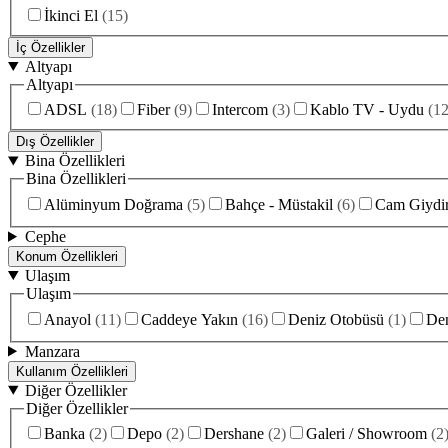
İkinci El
(
15
)
İç Özellikler
Altyapı
Altyapı
ADSL
(
18
)
Fiber
(
9
)
Intercom
(
3
)
Kablo TV - Uydu
(
1
Dış Özellikler
Bina Özellikleri
Bina Özellikleri
Alüminyum Doğrama
(
5
)
Bahçe - Müstakil
(
6
)
Cam Giydi
Cephe
Konum Özellikleri
Ulaşım
Ulaşım
Anayol
(
11
)
Caddeye Yakın
(
16
)
Deniz Otobüsü
(
1
)
Den
Manzara
Kullanım Özellikleri
Diğer Özellikler
Diğer Özellikler
Banka
(
2
)
Depo
(
2
)
Dershane
(
2
)
Galeri / Showroom
(
2