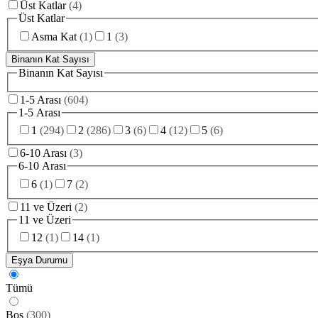
Üst Katlar
(
4
)
Üst Katlar
Asma Kat
(
1
)
1
(
3
)
Binanın Kat Sayısı
Binanın Kat Sayısı
1-5 Arası
(
604
)
1-5 Arası
1
(
294
)
2
(
286
)
3
(
6
)
4
(
12
)
5
(
6
)
6-10 Arası
(
3
)
6-10 Arası
6
(
1
)
7
(
2
)
11 ve Üzeri
(
2
)
11 ve Üzeri
12
(
1
)
14
(
1
)
Eşya Durumu
Tümü
Boş
(
300
)