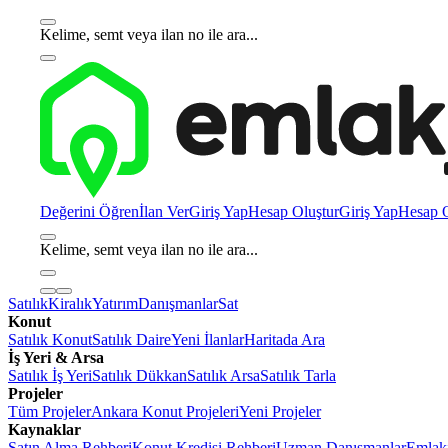
Kelime, semt veya ilan no ile ara...
Değerini Öğren
İlan Ver
Giriş Yap
Hesap Oluştur
Giriş Yap
Hesap O
Kelime, semt veya ilan no ile ara...
Satılık
Kiralık
Yatırım
Danışmanlar
Sat
Konut
Satılık Konut
Satılık Daire
Yeni İlanlar
Haritada Ara
İş Yeri & Arsa
Satılık İş Yeri
Satılık Dükkan
Satılık Arsa
Satılık Tarla
Projeler
Tüm Projeler
Ankara Konut Projeleri
Yeni Projeler
Kaynaklar
Satın Alma Rehberi
Konut Kredisi Rehberi
Uzman Danışmanlar
Emlakj