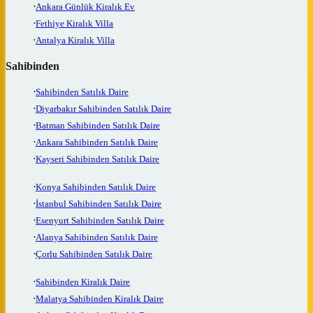
Ankara Günlük Kiralık Ev
Fethiye Kiralık Villa
Antalya Kiralık Villa
Sahibinden
Sahibinden Satılık Daire
Diyarbakır Sahibinden Satılık Daire
Batman Sahibinden Satılık Daire
Ankara Sahibinden Satılık Daire
Kayseri Sahibinden Satılık Daire
Konya Sahibinden Satılık Daire
İstanbul Sahibinden Satılık Daire
Esenyurt Sahibinden Satılık Daire
Alanya Sahibinden Satılık Daire
Çorlu Sahibinden Satılık Daire
Sahibinden Kiralık Daire
Malatya Sahibinden Kiralık Daire