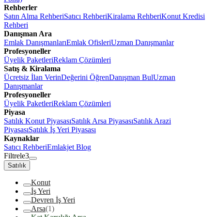
Rehberler
Satın Alma Rehberi
Satıcı Rehberi
Kiralama Rehberi
Konut Kredisi
Rehberi
Danışman Ara
Emlak Danışmanları
Emlak Ofisleri
Uzman Danışmanlar
Profesyoneller
Üyelik Paketleri
Reklam Çözümleri
Satış & Kiralama
Ücretsiz İlan Verin
Değerini Öğren
Danışman Bul
Uzman
Danışmanlar
Profesyoneller
Üyelik Paketleri
Reklam Çözümleri
Piyasa
Satılık Konut Piyasası
Satılık Arsa Piyasası
Satılık Arazi
Piyasası
Satılık İş Yeri Piyasası
Kaynaklar
Satıcı Rehberi
Emlakjet Blog
Filtrele
3
Satılık
Konut
İş Yeri
Devren İş Yeri
Arsa
(1)