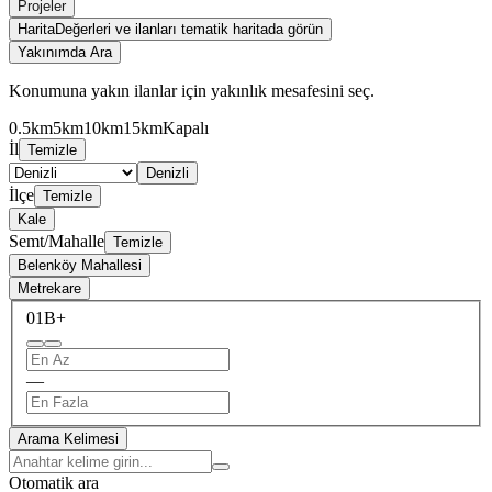
Projeler
Harita
Değerleri ve ilanları tematik haritada görün
Yakınımda Ara
Konumuna yakın ilanlar için yakınlık mesafesini seç.
0.5km
5km
10km
15km
Kapalı
İl
Temizle
Denizli
İlçe
Temizle
Kale
Semt/Mahalle
Temizle
Belenköy Mahallesi
Metrekare
0
1B+
—
Arama Kelimesi
Otomatik ara