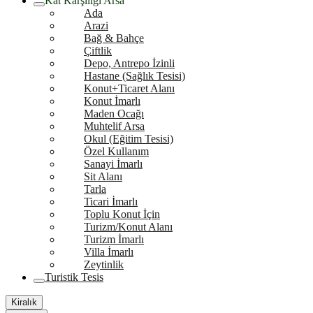
Kat Karşılığı Arsa
Ada
Arazi
Bağ & Bahçe
Çiftlik
Depo, Antrepo İzinli
Hastane (Sağlık Tesisi)
Konut+Ticaret Alanı
Konut İmarlı
Maden Ocağı
Muhtelif Arsa
Okul (Eğitim Tesisi)
Özel Kullanım
Sanayi İmarlı
Sit Alanı
Tarla
Ticari İmarlı
Toplu Konut İçin
Turizm/Konut Alanı
Turizm İmarlı
Villa İmarlı
Zeytinlik
Turistik Tesis
Kiralık