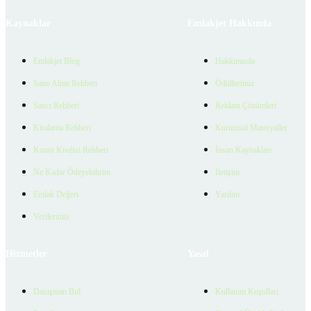
Kaynaklar
Emlakjet Hakkında
Emlakjet Blog
Hakkımızda
Satın Alma Rehberi
Ödüllerimiz
Satıcı Rehberi
Reklam Çözümleri
Kiralama Rehberi
Kurumsal Materyaller
Konut Kredisi Rehberi
İnsan Kaynakları
Ne Kadar Ödeyebilirim
İletişim
Emlak Değeri
Yardım
Verilerimiz
Hizmetler
Yasal
Danışman Bul
Kullanım Koşulları