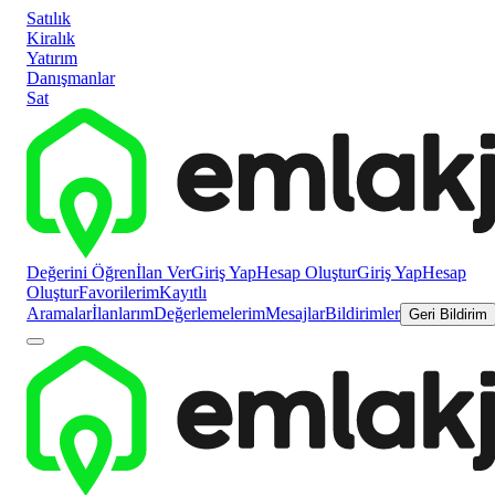
Satılık
Kiralık
Yatırım
Danışmanlar
Sat
Değerini Öğren
İlan Ver
Giriş Yap
Hesap Oluştur
Giriş Yap
Hesap
Oluştur
Favorilerim
Kayıtlı
Aramalar
İlanlarım
Değerlemelerim
Mesajlar
Bildirimler
Geri Bildirim