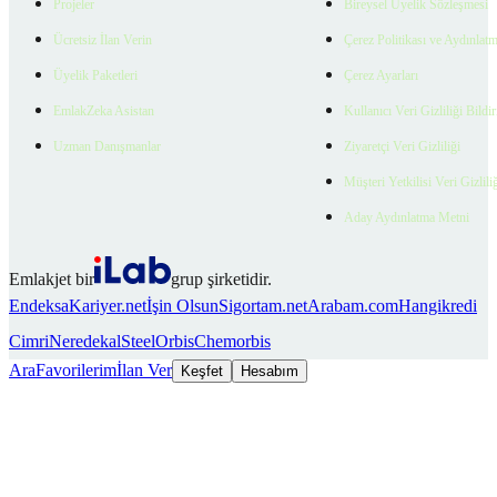
Projeler
Bireysel Üyelik Sözleşmesi
Ücretsiz İlan Verin
Çerez Politikası ve Aydınlat
Üyelik Paketleri
Çerez Ayarları
EmlakZeka Asistan
Kullanıcı Veri Gizliliği Bildi
Uzman Danışmanlar
Ziyaretçi Veri Gizliliği
Müşteri Yetkilisi Veri Gizlili
Aday Aydınlatma Metni
Emlakjet bir
grup şirketidir.
Endeksa
Kariyer.net
İşin Olsun
Sigortam.net
Arabam.com
Hangikredi
Cimri
Neredekal
SteelOrbis
Chemorbis
Ara
Favorilerim
İlan Ver
Keşfet
Hesabım