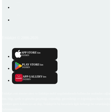
Emlakjet © 2006-2026
APP STORE
'dan
İNDİRİN
PLAY STORE
'dan
İNDİRİN
APP GALLERY
'den
İNDİRİN
Emlakjet.com internet sitesi ve Emlakjet mobil uygulamalarında kullanıcılar tarafından sağlana
ilan, bilgi, içerik ve görselin gerçekliği, orijinalliği, güvenilirliği ve doğruluğuna ilişkin soru
içerikleri giren kullanıcıya ait olup, Emlakjet'in bu hususlarla ilgili herhangi bir sorumluluğu
bulunmamaktadır.