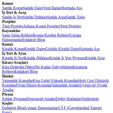
Konut
Satılık Konut
Satılık Daire
Yeni İlanlar
Haritada Ara
İş Yeri & Arsa
Satılık İş Yeri
Satılık Dükkan
Satılık Arsa
Satılık Tarla
Projeler
Tüm Projeler
Ankara Konut Projeleri
Yeni Projeler
Kaynaklar
Satın Alma Rehberi
Konut Kredisi Rehberi
Uzman
Danışmanlar
Emlakjet Blog
Konut
Kiralık Konut
Kiralık Daire
Günlük Kiralık Daire
Haritada Ara
İş Yeri & Arsa
Kiralık İş Yeri
Kiralık Dükkan
Kiralık İş Yeri Piyasası
Kiralık Arsa
Kiracı Araçları
Kira Değerini Öğren
Ne Kadar Ödeyebilirim
Kiralama
Rehberi
Emlakjet Blog
İlanlar
Yatırımlık Konutlar
Kira Geliri Yüksek Konutlar
Hızlı Geri Dönüşlü
Konutlar
Fiyatı Düşen Konutlar
Yatırımlık Arsalar
Uygun m² Fiyatlı
Arsalar
Piyasa
Emlak Piyasası
Demografi Analizi
Değer Haritaları
Verilerimiz
Keşfet
Emlakjet Blog
Uzman Danışmanlar
GYF (Gayrimenkul Yatırım
Fonu)