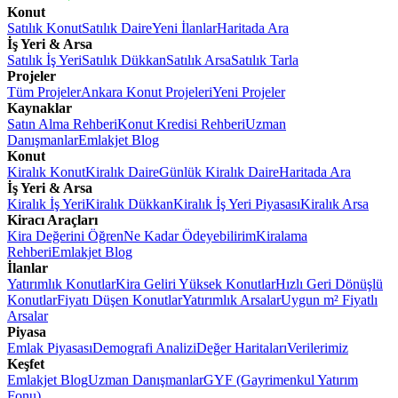
Konut
Satılık Konut
Satılık Daire
Yeni İlanlar
Haritada Ara
İş Yeri & Arsa
Satılık İş Yeri
Satılık Dükkan
Satılık Arsa
Satılık Tarla
Projeler
Tüm Projeler
Ankara Konut Projeleri
Yeni Projeler
Kaynaklar
Satın Alma Rehberi
Konut Kredisi Rehberi
Uzman
Danışmanlar
Emlakjet Blog
Konut
Kiralık Konut
Kiralık Daire
Günlük Kiralık Daire
Haritada Ara
İş Yeri & Arsa
Kiralık İş Yeri
Kiralık Dükkan
Kiralık İş Yeri Piyasası
Kiralık Arsa
Kiracı Araçları
Kira Değerini Öğren
Ne Kadar Ödeyebilirim
Kiralama
Rehberi
Emlakjet Blog
İlanlar
Yatırımlık Konutlar
Kira Geliri Yüksek Konutlar
Hızlı Geri Dönüşlü
Konutlar
Fiyatı Düşen Konutlar
Yatırımlık Arsalar
Uygun m² Fiyatlı
Arsalar
Piyasa
Emlak Piyasası
Demografi Analizi
Değer Haritaları
Verilerimiz
Keşfet
Emlakjet Blog
Uzman Danışmanlar
GYF (Gayrimenkul Yatırım
Fonu)