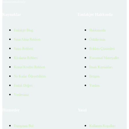
bulunmamaktadır.
Kaynaklar
Emlakjet Hakkında
Emlakjet Blog
Hakkımızda
Satın Alma Rehberi
Ödüllerimiz
Satıcı Rehberi
Reklam Çözümleri
Kiralama Rehberi
Kurumsal Materyaller
Konut Kredisi Rehberi
İnsan Kaynakları
Ne Kadar Ödeyebilirim
İletişim
Emlak Değeri
Yardım
Verilerimiz
Hizmetler
Yasal
Danışman Bul
Kullanım Koşulları