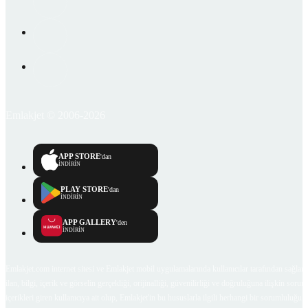
Emlakjet © 2006-2026
APP STORE
'dan
İNDİRİN
PLAY STORE
'dan
İNDİRİN
APP GALLERY
'den
İNDİRİN
Emlakjet.com internet sitesi ve Emlakjet mobil uygulamalarında kullanıcılar tarafından sağlana
ilan, bilgi, içerik ve görselin gerçekliği, orijinalliği, güvenilirliği ve doğruluğuna ilişkin soru
içerikleri giren kullanıcıya ait olup, Emlakjet'in bu hususlarla ilgili herhangi bir sorumluluğu