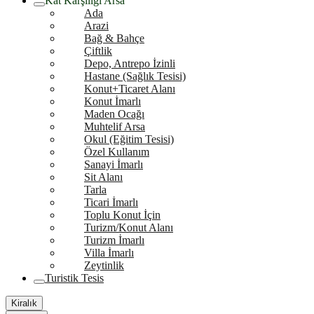
Kat Karşılığı Arsa
Ada
Arazi
Bağ & Bahçe
Çiftlik
Depo, Antrepo İzinli
Hastane (Sağlık Tesisi)
Konut+Ticaret Alanı
Konut İmarlı
Maden Ocağı
Muhtelif Arsa
Okul (Eğitim Tesisi)
Özel Kullanım
Sanayi İmarlı
Sit Alanı
Tarla
Ticari İmarlı
Toplu Konut İçin
Turizm/Konut Alanı
Turizm İmarlı
Villa İmarlı
Zeytinlik
Turistik Tesis
Kiralık