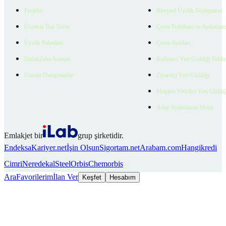
Projeler
Bireysel Üyelik Sözleşmesi
Ücretsiz İlan Verin
Çerez Politikası ve Aydınlat
Üyelik Paketleri
Çerez Ayarları
EmlakZeka Asistan
Kullanıcı Veri Gizliliği Bildi
Uzman Danışmanlar
Ziyaretçi Veri Gizliliği
Müşteri Yetkilisi Veri Gizlili
Aday Aydınlatma Metni
Emlakjet bir
grup şirketidir.
Endeksa
Kariyer.net
İşin Olsun
Sigortam.net
Arabam.com
Hangikredi
Cimri
Neredekal
SteelOrbis
Chemorbis
Ara
Favorilerim
İlan Ver
Keşfet
Hesabım