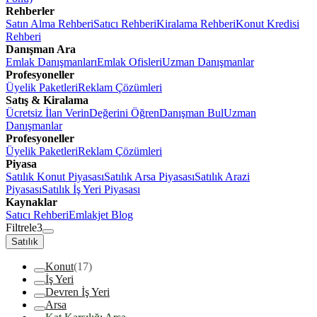
Rehberler
Satın Alma Rehberi
Satıcı Rehberi
Kiralama Rehberi
Konut Kredisi
Rehberi
Danışman Ara
Emlak Danışmanları
Emlak Ofisleri
Uzman Danışmanlar
Profesyoneller
Üyelik Paketleri
Reklam Çözümleri
Satış & Kiralama
Ücretsiz İlan Verin
Değerini Öğren
Danışman Bul
Uzman
Danışmanlar
Profesyoneller
Üyelik Paketleri
Reklam Çözümleri
Piyasa
Satılık Konut Piyasası
Satılık Arsa Piyasası
Satılık Arazi
Piyasası
Satılık İş Yeri Piyasası
Kaynaklar
Satıcı Rehberi
Emlakjet Blog
Filtrele
3
Satılık
Konut
(17)
İş Yeri
Devren İş Yeri
Arsa