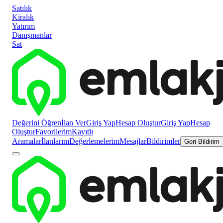
Satılık
Kiralık
Yatırım
Danışmanlar
Sat
Değerini Öğren
İlan Ver
Giriş Yap
Hesap Oluştur
Giriş Yap
Hesap
Oluştur
Favorilerim
Kayıtlı
Aramalar
İlanlarım
Değerlemelerim
Mesajlar
Bildirimler
Geri Bildirim