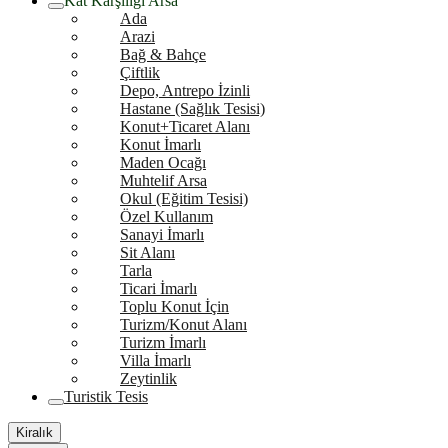
Kat Karşılığı Arsa
Ada
Arazi
Bağ & Bahçe
Çiftlik
Depo, Antrepo İzinli
Hastane (Sağlık Tesisi)
Konut+Ticaret Alanı
Konut İmarlı
Maden Ocağı
Muhtelif Arsa
Okul (Eğitim Tesisi)
Özel Kullanım
Sanayi İmarlı
Sit Alanı
Tarla
Ticari İmarlı
Toplu Konut İçin
Turizm/Konut Alanı
Turizm İmarlı
Villa İmarlı
Zeytinlik
Turistik Tesis
Kiralık