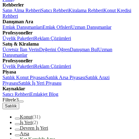
Rehberler
Satın Alma Rehberi
Satıcı Rehberi
Kiralama Rehberi
Konut Kredisi
Rehberi
Danışman Ara
Emlak Danışmanları
Emlak Ofisleri
Uzman Danışmanlar
Profesyoneller
Üyelik Paketleri
Reklam Çözümleri
Satış & Kiralama
Ücretsiz İlan Verin
Değerini Öğren
Danışman Bul
Uzman
Danışmanlar
Profesyoneller
Üyelik Paketleri
Reklam Çözümleri
Piyasa
Satılık Konut Piyasası
Satılık Arsa Piyasası
Satılık Arazi
Piyasası
Satılık İş Yeri Piyasası
Kaynaklar
Satıcı Rehberi
Emlakjet Blog
Filtrele
3
Satılık
Konut
(31)
İş Yeri
(2)
Devren İş Yeri
Arsa