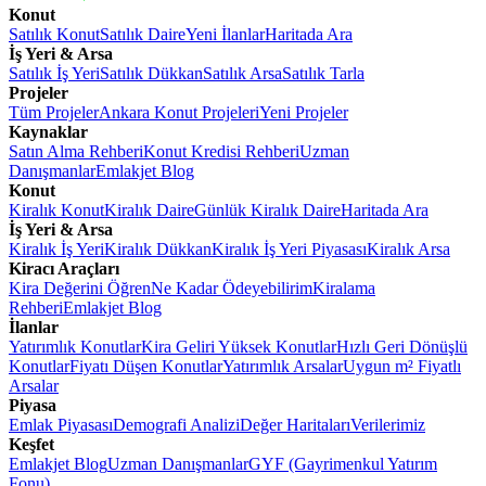
Konut
Satılık Konut
Satılık Daire
Yeni İlanlar
Haritada Ara
İş Yeri & Arsa
Satılık İş Yeri
Satılık Dükkan
Satılık Arsa
Satılık Tarla
Projeler
Tüm Projeler
Ankara Konut Projeleri
Yeni Projeler
Kaynaklar
Satın Alma Rehberi
Konut Kredisi Rehberi
Uzman
Danışmanlar
Emlakjet Blog
Konut
Kiralık Konut
Kiralık Daire
Günlük Kiralık Daire
Haritada Ara
İş Yeri & Arsa
Kiralık İş Yeri
Kiralık Dükkan
Kiralık İş Yeri Piyasası
Kiralık Arsa
Kiracı Araçları
Kira Değerini Öğren
Ne Kadar Ödeyebilirim
Kiralama
Rehberi
Emlakjet Blog
İlanlar
Yatırımlık Konutlar
Kira Geliri Yüksek Konutlar
Hızlı Geri Dönüşlü
Konutlar
Fiyatı Düşen Konutlar
Yatırımlık Arsalar
Uygun m² Fiyatlı
Arsalar
Piyasa
Emlak Piyasası
Demografi Analizi
Değer Haritaları
Verilerimiz
Keşfet
Emlakjet Blog
Uzman Danışmanlar
GYF (Gayrimenkul Yatırım
Fonu)