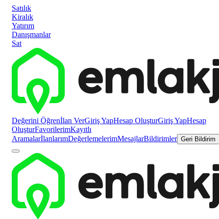
Satılık
Kiralık
Yatırım
Danışmanlar
Sat
Değerini Öğren
İlan Ver
Giriş Yap
Hesap Oluştur
Giriş Yap
Hesap
Oluştur
Favorilerim
Kayıtlı
Aramalar
İlanlarım
Değerlemelerim
Mesajlar
Bildirimler
Geri Bildirim