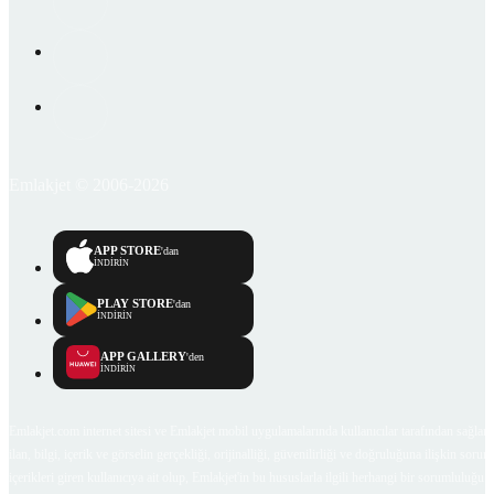
Emlakjet © 2006-2026
APP STORE
'dan
İNDİRİN
PLAY STORE
'dan
İNDİRİN
APP GALLERY
'den
İNDİRİN
Emlakjet.com internet sitesi ve Emlakjet mobil uygulamalarında kullanıcılar tarafından sağlana
ilan, bilgi, içerik ve görselin gerçekliği, orijinalliği, güvenilirliği ve doğruluğuna ilişkin soru
içerikleri giren kullanıcıya ait olup, Emlakjet'in bu hususlarla ilgili herhangi bir sorumluluğu