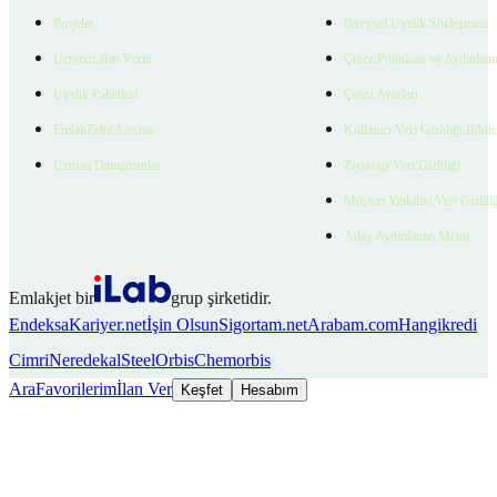
Projeler
Bireysel Üyelik Sözleşmesi
Ücretsiz İlan Verin
Çerez Politikası ve Aydınlat
Üyelik Paketleri
Çerez Ayarları
EmlakZeka Asistan
Kullanıcı Veri Gizliliği Bildi
Uzman Danışmanlar
Ziyaretçi Veri Gizliliği
Müşteri Yetkilisi Veri Gizlili
Aday Aydınlatma Metni
Emlakjet bir
grup şirketidir.
Endeksa
Kariyer.net
İşin Olsun
Sigortam.net
Arabam.com
Hangikredi
Cimri
Neredekal
SteelOrbis
Chemorbis
Ara
Favorilerim
İlan Ver
Keşfet
Hesabım