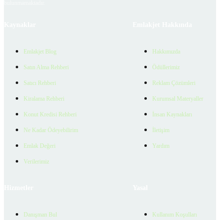
bulunmamaktadır.
Kaynaklar
Emlakjet Hakkında
Emlakjet Blog
Hakkımızda
Satın Alma Rehberi
Ödüllerimiz
Satıcı Rehberi
Reklam Çözümleri
Kiralama Rehberi
Kurumsal Materyaller
Konut Kredisi Rehberi
İnsan Kaynakları
Ne Kadar Ödeyebilirim
İletişim
Emlak Değeri
Yardım
Verilerimiz
Hizmetler
Yasal
Danışman Bul
Kullanım Koşulları