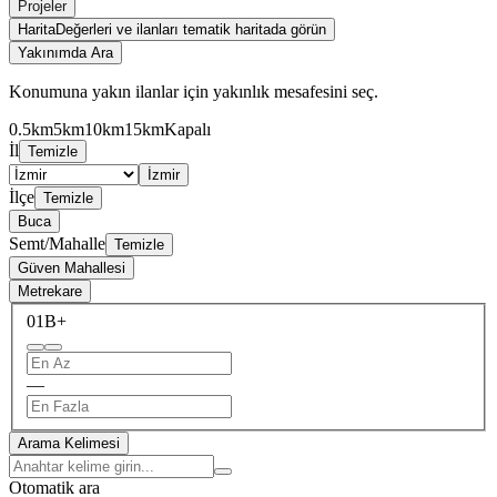
Projeler
Harita
Değerleri ve ilanları tematik haritada görün
Yakınımda Ara
Konumuna yakın ilanlar için yakınlık mesafesini seç.
0.5km
5km
10km
15km
Kapalı
İl
Temizle
İzmir
İlçe
Temizle
Buca
Semt/Mahalle
Temizle
Güven Mahallesi
Metrekare
0
1B+
—
Arama Kelimesi
Otomatik ara