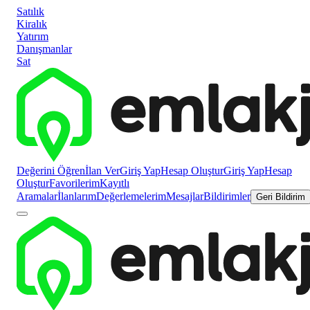
Satılık
Kiralık
Yatırım
Danışmanlar
Sat
Değerini Öğren
İlan Ver
Giriş Yap
Hesap Oluştur
Giriş Yap
Hesap
Oluştur
Favorilerim
Kayıtlı
Aramalar
İlanlarım
Değerlemelerim
Mesajlar
Bildirimler
Geri Bildirim