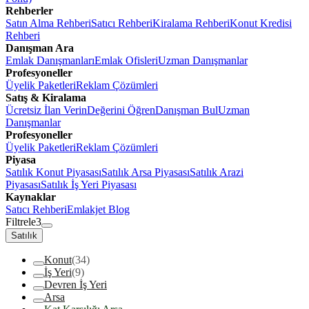
Rehberler
Satın Alma Rehberi
Satıcı Rehberi
Kiralama Rehberi
Konut Kredisi
Rehberi
Danışman Ara
Emlak Danışmanları
Emlak Ofisleri
Uzman Danışmanlar
Profesyoneller
Üyelik Paketleri
Reklam Çözümleri
Satış & Kiralama
Ücretsiz İlan Verin
Değerini Öğren
Danışman Bul
Uzman
Danışmanlar
Profesyoneller
Üyelik Paketleri
Reklam Çözümleri
Piyasa
Satılık Konut Piyasası
Satılık Arsa Piyasası
Satılık Arazi
Piyasası
Satılık İş Yeri Piyasası
Kaynaklar
Satıcı Rehberi
Emlakjet Blog
Filtrele
3
Satılık
Konut
(34)
İş Yeri
(9)
Devren İş Yeri
Arsa