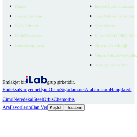
Projeler
Bireysel Üyelik Sözleşmesi
Ücretsiz İlan Verin
Çerez Politikası ve Aydınlat
Üyelik Paketleri
Çerez Ayarları
EmlakZeka Asistan
Kullanıcı Veri Gizliliği Bildi
Uzman Danışmanlar
Ziyaretçi Veri Gizliliği
Müşteri Yetkilisi Veri Gizlili
Aday Aydınlatma Metni
Emlakjet bir
grup şirketidir.
Endeksa
Kariyer.net
İşin Olsun
Sigortam.net
Arabam.com
Hangikredi
Cimri
Neredekal
SteelOrbis
Chemorbis
Ara
Favorilerim
İlan Ver
Keşfet
Hesabım