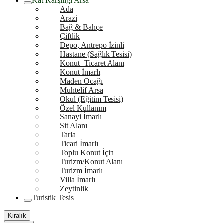
Kat Karşılığı Arsa
Ada
Arazi
Bağ & Bahçe
Çiftlik
Depo, Antrepo İzinli
Hastane (Sağlık Tesisi)
Konut+Ticaret Alanı
Konut İmarlı
Maden Ocağı
Muhtelif Arsa
Okul (Eğitim Tesisi)
Özel Kullanım
Sanayi İmarlı
Sit Alanı
Tarla
Ticari İmarlı
Toplu Konut İçin
Turizm/Konut Alanı
Turizm İmarlı
Villa İmarlı
Zeytinlik
Turistik Tesis
Kiralık