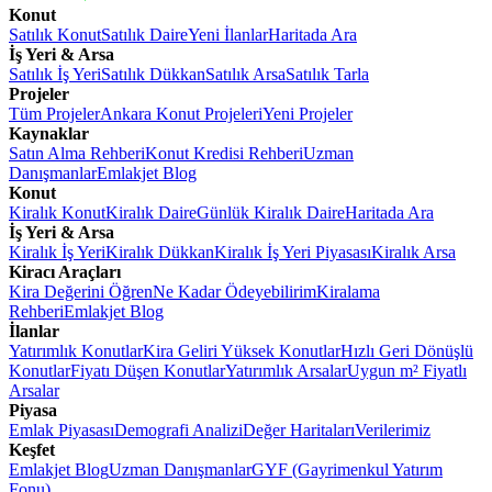
Konut
Satılık Konut
Satılık Daire
Yeni İlanlar
Haritada Ara
İş Yeri & Arsa
Satılık İş Yeri
Satılık Dükkan
Satılık Arsa
Satılık Tarla
Projeler
Tüm Projeler
Ankara Konut Projeleri
Yeni Projeler
Kaynaklar
Satın Alma Rehberi
Konut Kredisi Rehberi
Uzman
Danışmanlar
Emlakjet Blog
Konut
Kiralık Konut
Kiralık Daire
Günlük Kiralık Daire
Haritada Ara
İş Yeri & Arsa
Kiralık İş Yeri
Kiralık Dükkan
Kiralık İş Yeri Piyasası
Kiralık Arsa
Kiracı Araçları
Kira Değerini Öğren
Ne Kadar Ödeyebilirim
Kiralama
Rehberi
Emlakjet Blog
İlanlar
Yatırımlık Konutlar
Kira Geliri Yüksek Konutlar
Hızlı Geri Dönüşlü
Konutlar
Fiyatı Düşen Konutlar
Yatırımlık Arsalar
Uygun m² Fiyatlı
Arsalar
Piyasa
Emlak Piyasası
Demografi Analizi
Değer Haritaları
Verilerimiz
Keşfet
Emlakjet Blog
Uzman Danışmanlar
GYF (Gayrimenkul Yatırım
Fonu)