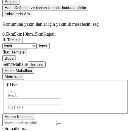
Projeler
Harita
Değerleri ve ilanları tematik haritada görün
Yakınımda Ara
Konumuna yakın ilanlar için yakınlık mesafesini seç.
0.5km
5km
10km
15km
Kapalı
İl
Temizle
İzmir
İlçe
Temizle
Buca
Semt/Mahalle
Temizle
Efeler Mahallesi
Metrekare
0
1B+
—
Arama Kelimesi
Otomatik ara