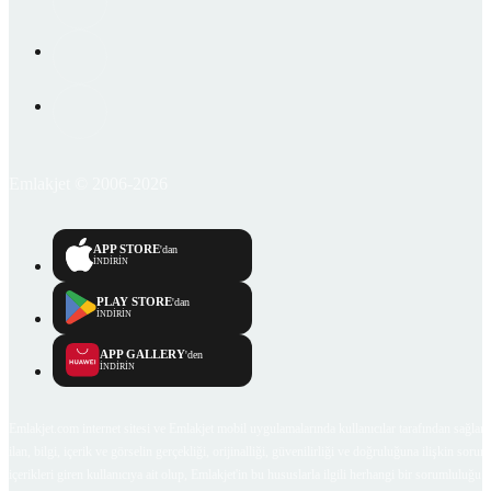
Emlakjet © 2006-2026
APP STORE
'dan
İNDİRİN
PLAY STORE
'dan
İNDİRİN
APP GALLERY
'den
İNDİRİN
Emlakjet.com internet sitesi ve Emlakjet mobil uygulamalarında kullanıcılar tarafından sağlana
ilan, bilgi, içerik ve görselin gerçekliği, orijinalliği, güvenilirliği ve doğruluğuna ilişkin soru
içerikleri giren kullanıcıya ait olup, Emlakjet'in bu hususlarla ilgili herhangi bir sorumluluğu