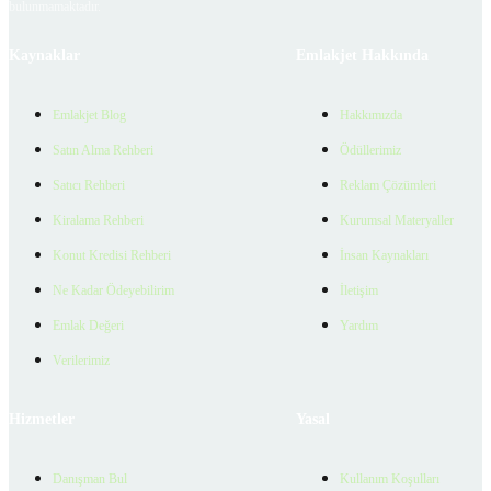
bulunmamaktadır.
Kaynaklar
Emlakjet Hakkında
Emlakjet Blog
Hakkımızda
Satın Alma Rehberi
Ödüllerimiz
Satıcı Rehberi
Reklam Çözümleri
Kiralama Rehberi
Kurumsal Materyaller
Konut Kredisi Rehberi
İnsan Kaynakları
Ne Kadar Ödeyebilirim
İletişim
Emlak Değeri
Yardım
Verilerimiz
Hizmetler
Yasal
Danışman Bul
Kullanım Koşulları