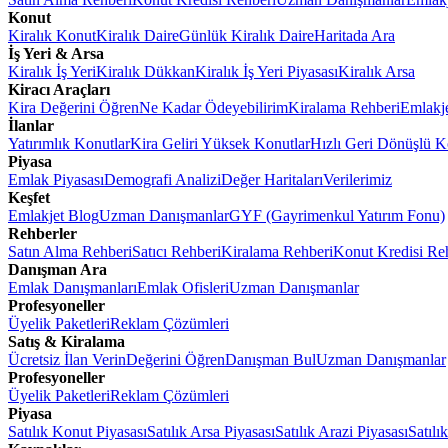
Konut
Kiralık Konut
Kiralık Daire
Günlük Kiralık Daire
Haritada Ara
İş Yeri & Arsa
Kiralık İş Yeri
Kiralık Dükkan
Kiralık İş Yeri Piyasası
Kiralık Arsa
Kiracı Araçları
Kira Değerini Öğren
Ne Kadar Ödeyebilirim
Kiralama Rehberi
Emlakj
İlanlar
Yatırımlık Konutlar
Kira Geliri Yüksek Konutlar
Hızlı Geri Dönüşlü K
Piyasa
Emlak Piyasası
Demografi Analizi
Değer Haritaları
Verilerimiz
Keşfet
Emlakjet Blog
Uzman Danışmanlar
GYF (Gayrimenkul Yatırım Fonu)
Rehberler
Satın Alma Rehberi
Satıcı Rehberi
Kiralama Rehberi
Konut Kredisi Re
Danışman Ara
Emlak Danışmanları
Emlak Ofisleri
Uzman Danışmanlar
Profesyoneller
Üyelik Paketleri
Reklam Çözümleri
Satış & Kiralama
Ücretsiz İlan Verin
Değerini Öğren
Danışman Bul
Uzman Danışmanlar
Profesyoneller
Üyelik Paketleri
Reklam Çözümleri
Piyasa
Satılık Konut Piyasası
Satılık Arsa Piyasası
Satılık Arazi Piyasası
Satılı