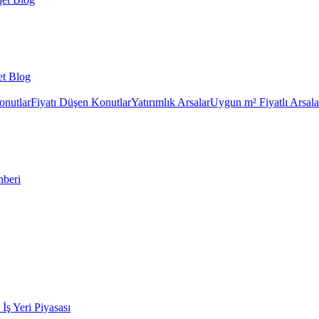
et Blog
onutlar
Fiyatı Düşen Konutlar
Yatırımlık Arsalar
Uygun m² Fiyatlı Arsala
hberi
k İş Yeri Piyasası