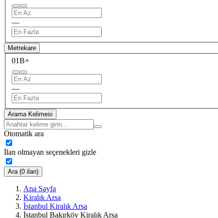
—
Metrekare
0
1B+
—
Arama Kelimesi
Otomatik ara
İlan olmayan seçenekleri gizle
Ara (0 ilan)
Ana Sayfa
Kiralık Arsa
İstanbul Kiralık Arsa
İstanbul Bakırköy Kiralık Arsa