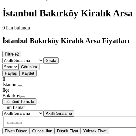
İstanbul Bakırköy Kiralık Arsa
0
ilan bulundu
İstanbul Bakırköy Kiralık Arsa Fiyatları
Filtrele
2
Sırala
Görünüm
Paylaş
Kaydet
İl
İstanbul
İlçe
Bakırköy
Tümünü Temizle
Tüm İlanlar
Akıllı Sıralama
Fiyatı Düşen
Güncel İlan
Düşük Fiyat
Yüksek Fiyat