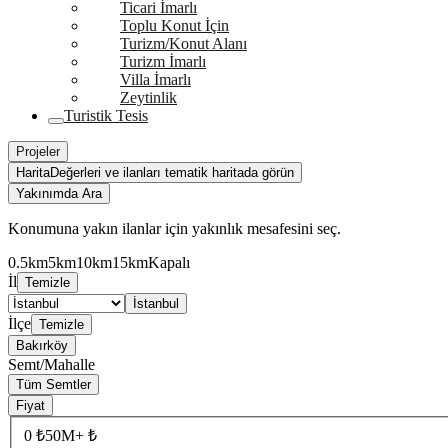
Ticari İmarlı
Toplu Konut İçin
Turizm/Konut Alanı
Turizm İmarlı
Villa İmarlı
Zeytinlik
Turistik Tesis
Projeler
Harita
Değerleri ve ilanları tematik haritada görün
Yakınımda Ara
Konumuna yakın ilanlar için yakınlık mesafesini seç.
0.5km
5km
10km
15km
Kapalı
İl
Temizle
İstanbul
İlçe
Temizle
Bakırköy
Semt/Mahalle
Tüm Semtler
Fiyat
0 ₺
50M+ ₺