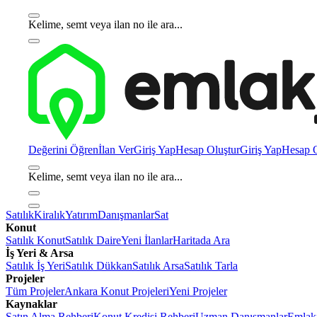
Kelime, semt veya ilan no ile ara...
Değerini Öğren
İlan Ver
Giriş Yap
Hesap Oluştur
Giriş Yap
Hesap O
Kelime, semt veya ilan no ile ara...
Satılık
Kiralık
Yatırım
Danışmanlar
Sat
Konut
Satılık Konut
Satılık Daire
Yeni İlanlar
Haritada Ara
İş Yeri & Arsa
Satılık İş Yeri
Satılık Dükkan
Satılık Arsa
Satılık Tarla
Projeler
Tüm Projeler
Ankara Konut Projeleri
Yeni Projeler
Kaynaklar
Satın Alma Rehberi
Konut Kredisi Rehberi
Uzman Danışmanlar
Emlakj