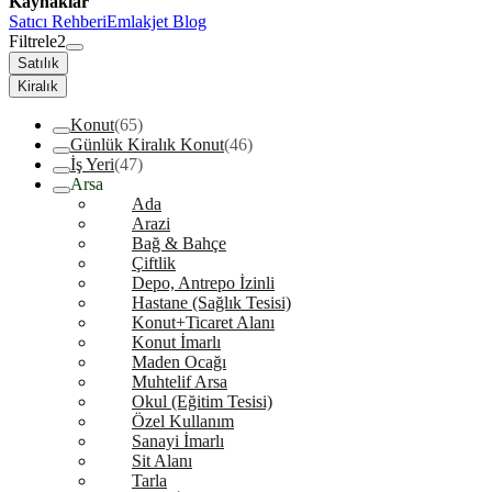
Kaynaklar
Satıcı Rehberi
Emlakjet Blog
Filtrele
2
Satılık
Kiralık
Konut
(65)
Günlük Kiralık Konut
(46)
İş Yeri
(47)
Arsa
Ada
Arazi
Bağ & Bahçe
Çiftlik
Depo, Antrepo İzinli
Hastane (Sağlık Tesisi)
Konut+Ticaret Alanı
Konut İmarlı
Maden Ocağı
Muhtelif Arsa
Okul (Eğitim Tesisi)
Özel Kullanım
Sanayi İmarlı
Sit Alanı
Tarla