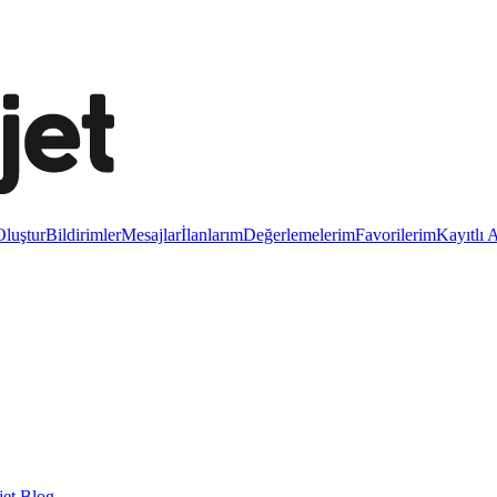
luştur
Bildirimler
Mesajlar
İlanlarım
Değerlemelerim
Favorilerim
Kayıtlı 
et Blog