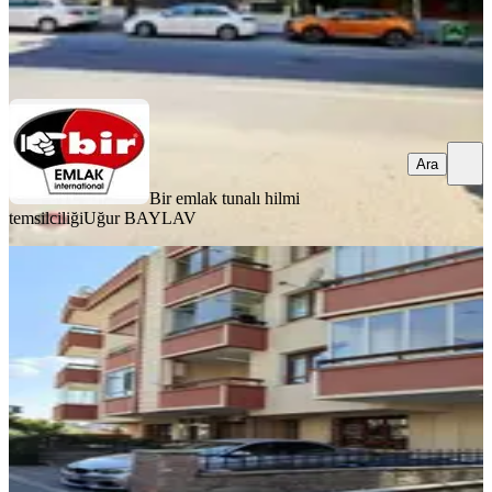
Bir emlak tunalı hilmi temsilciliği
Uğur BAYLAV
Ara
Ara
Bir emlak tunalı hilmi
temsilciliği
Uğur BAYLAV
YENİ
Vedat Dalokay Bir Paralel Sokağı
Ulaşım Rahat 3+1 Kombili
Çankaya, Aşıkpaşa Mahallesi
3+1
·
105 m²
·
Düz Giriş (Zemin)
·
07.08.2026
25.000 ₺
Ata Gayrimenkul
Şahin OKUR