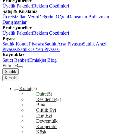
Profesyoneller
Üyelik Paketleri
Reklam Çözümleri
Satış & Kiralama
Ücretsiz İlan Verin
Değerini Öğren
Danışman Bul
Uzman
Danışmanlar
Profesyoneller
Üyelik Paketleri
Reklam Çözümleri
Piyasa
Satılık Konut Piyasası
Satılık Arsa Piyasası
Satılık Arazi
Piyasası
Satılık İş Yeri Piyasası
Kaynaklar
Satıcı Rehberi
Emlakjet Blog
Filtrele
3
Satılık
Kiralık
Konut
(7)
Daire
(5)
Residence
(2)
Bina
Çiftlik Evi
Dağ Evi
Devremülk
Kooperatif
Köşk