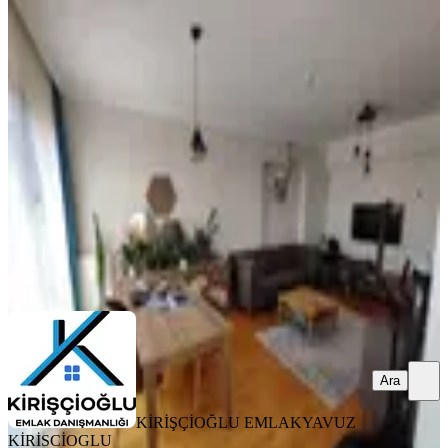
YENİ
Kiralık Güneypark 1 Küme
Evlerinde, 120m2, 3+1, 19.kat, R Blok
Çankaya, Yeşilkent Mahallesi
3+1
·
130 m²
·
19. Kat
·
07.08.2026
47.500 ₺
KİRİŞÇİOĞLU EMLAK
YAVUZ KİRİSCİOGLU
Ara
Ara
KİRİŞÇİOĞLU EMLAK
YAVUZ
KİRİSCİOGLU