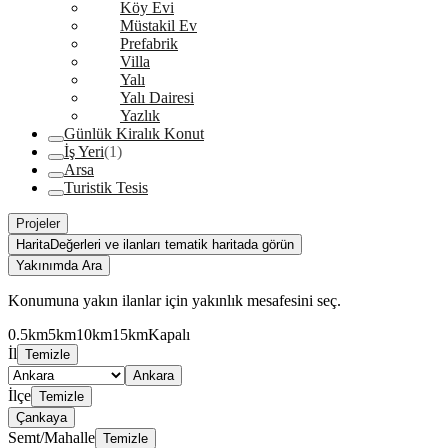
Köy Evi
Müstakil Ev
Prefabrik
Villa
Yalı
Yalı Dairesi
Yazlık
Günlük Kiralık Konut
İş Yeri
(1)
Arsa
Turistik Tesis
Projeler
Harita
Değerleri ve ilanları tematik haritada görün
Yakınımda Ara
Konumuna yakın ilanlar için yakınlık mesafesini seç.
0.5km
5km
10km
15km
Kapalı
İl
Temizle
Ankara
İlçe
Temizle
Çankaya
Semt/Mahalle
Temizle