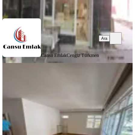
Ara
Ara
Cansu Emlak
Cengiz Türkmen
YENİ
Emek Diş Hekimligi Yanı 3+1 Kombili
1.katta 45 Bin 500 Tl
Çankaya, Emek Mahallesi
3+1
·
140 m²
·
1. Kat
·
07.08.2026
45.500 ₺