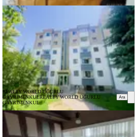
YENİ
Çayyolu Yeşilada Sıtesı Kiralık 3+1
Çankaya, Koru Mahallesi
3+1
·
110 m²
·
3. Kat
·
07.08.2026
55.000 ₺
REALTY WORLD UĞURLU GAYRİMENKUL
REALTY
WORLD UĞURLU GAYRİMENKUL
Ara
REALTY WORLD UĞURLU
GAYRİMENKUL
REALTY WORLD UĞURLU
Ara
GAYRİMENKUL
YENİ
Ful Eşyalı Dikmen Ata Mah.3+1
Salon Bağımsız 2.kat Kombili Özel
Garaj.