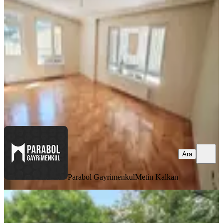
Çankaya, Cevizlidere Mahallesi
3+1
·
130 m²
·
Yüksek giriş
·
07.08.2026
37.000 ₺
Parabol Gayrimenkul
Metin Kalkan
Ara
Ara
Parabol Gayrimenkul
Metin Kalkan
YENİ
Sbell'den Bahçelievler'de Yeni Binada
Lüks 1+1