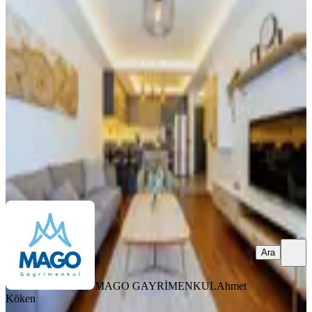
Çukurambar Lüks Eşyalı 1+1
Daireler - Ankabest Rezidans
Çankaya, Çukurambar Mahallesi
1+1
·
75 m²
·
6. Kat
·
10.01.2026
85.000 ₺
MAGO GAYRİMENKUL
Ahmet Köken
Ara
Ara
MAGO GAYRİMENKUL
Ahmet
Köken