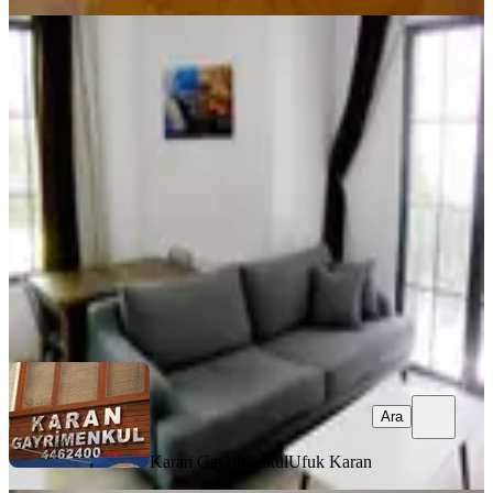
ÖNE ÇIKAN
G.o.p Uğurmumcu 1+1 Mobilyalı Her
Şey Dahil Kiralık Daire
Çankaya, Büyükesat Mahallesi
1+1
·
65 m²
·
Yüksek giriş
·
04.07.2026
40.000 ₺
Karan Gayrimenkul
Ufuk Karan
Ara
Ara
Karan Gayrimenkul
Ufuk Karan