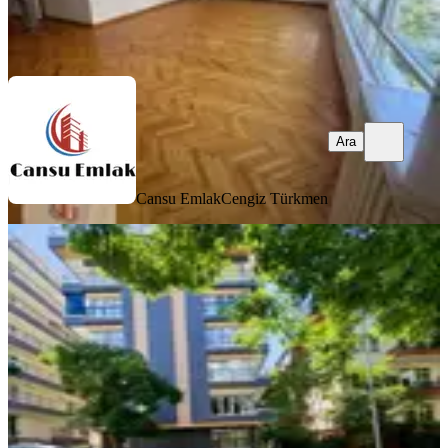
Cansu Emlak
Cengiz Türkmen
Ara
Ara
Cansu Emlak
Cengiz Türkmen
YENİ
Tunalihilmi Başlangıcında 2+1 Yenı
Bınada Kiralık Daire
Çankaya, Kavaklıdere Mahallesi
2+1
·
110 m²
·
3. Kat
·
07.08.2026
50.000 ₺