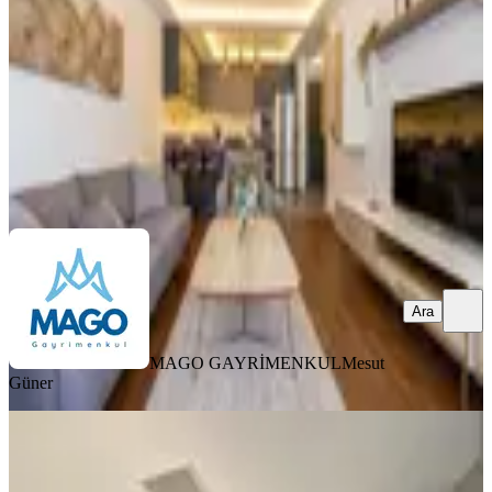
1+1
·
85 m²
·
Düz Giriş (Zemin)
·
28.07.2026
75.000 ₺
MAGO GAYRİMENKUL
Mesut Güner
Ara
Ara
MAGO GAYRİMENKUL
Mesut
Güner
MANZARALI
Çankaya Çukurambar 1071 C Blok 2
+ 1 Kiralık Dubleks