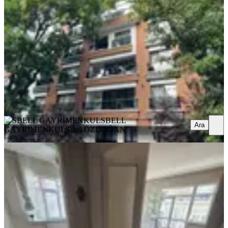
Çankaya, Bahçelievler Mahallesi
1+1
·
70 m²
·
Yüksek giriş
·
07.08.2026
45.000 ₺
SBELL GAYRİMENKUL
Sibel ÖZDOĞAN
Ara
SBELL
Ara
GAYRİMENKUL
Sibel ÖZDOĞAN
YENİ
Arel'den Anıttepe Gençlik Caddesi
Üstü Tandoğan Yakını 1 Kat 3+1
Çankaya, Anıttepe Mahallesi
3+1
·
105 m²
·
1. Kat
·
07.08.2026
47.000 ₺