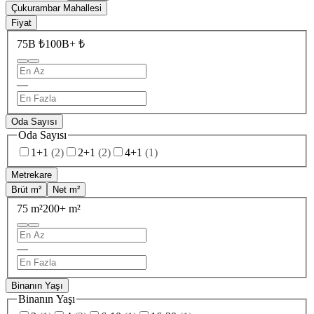
Çukurambar Mahallesi
Fiyat
75B ₺
100B+ ₺
—
Oda Sayısı
Oda Sayısı
1+1
(
2
)
2+1
(
2
)
4+1
(
1
)
Metrekare
Brüt m²
Net m²
75 m²
200+ m²
—
Binanın Yaşı
Binanın Yaşı