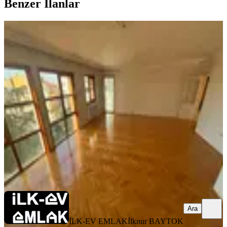
Benzer İlanlar
ÖNE ÇIKAN
İlk-ev'den Sarp Evlerinde Dikmen
Caddesine Çok Yakın Ara Katta Ön
Cephe Manzaralı Güneybatı 4+1 Boş
Çankaya, Keklik Pınarı Mahallesi
4+1
·
175 m²
·
3. Kat
·
10.05.2026
47.500 ₺
İLK-EV EMLAK
İlknur BAYTOK
Ara
Ara
İLK-EV EMLAK
İlknur BAYTOK