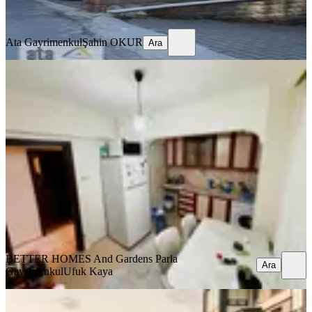
Ara
Ata Gayrimenkul
Şahin OKUR
Ara
YENİ
Sokullu Çetinemeç Yanı 2+1 Kiralık
Daire
Çankaya, Harbiye Mahallesi
2+1
·
90 m²
·
Düz Giriş (Zemin)
·
06.08.2026
26.000 ₺
BETTER HOMES And Gardens Parla Gayrimenkul
Ufuk Kaya
Ara
BETTER HOMES And Gardens Parla
Ara
Gayrimenkul
Ufuk Kaya
YENİ
Beytepede Prestijli Sitede Kiralık Lüks