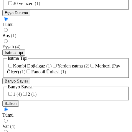
30 ve üzeri
(
1
)
Eşya Durumu
Tümü
Boş
(
1
)
Eşyalı
(
4
)
Isıtma Tipi
Isıtma Tipi
Kombi Doğalgaz
(
1
)
Yerden ısıtma
(
2
)
Merkezi (Pay
Ölçer)
(
1
)
Fancoil Ünitesi
(
1
)
Banyo Sayısı
Banyo Sayısı
1
(
4
)
2
(
1
)
Balkon
Tümü
Var
(
4
)