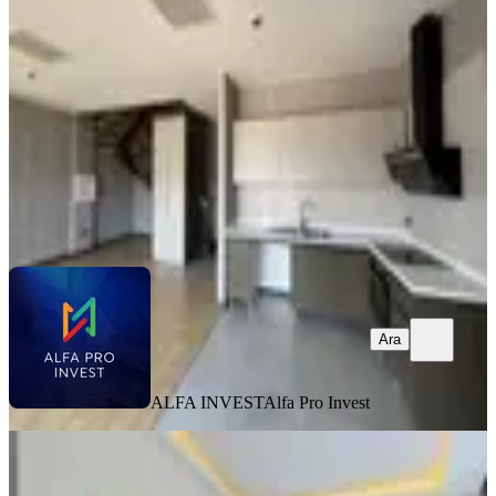
Çankaya, Çukurambar Mahallesi
2+1
·
150 m²
·
11. Kat
·
09.07.2026
100.000 ₺
ALFA INVEST
Alfa Pro Invest
Ara
Ara
ALFA INVEST
Alfa Pro Invest
EŞYALI
Çukurambarda Ful Eşyalı 2+1 Lüx
Rezidans Abd Büyükelçiliği Yanı