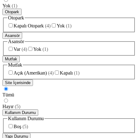
Yok
(
1
)
Otopark
Otopark
Kapalı Otopark
(
4
)
Yok
(
1
)
Asansör
Asansör
Var
(
4
)
Yok
(
1
)
Mutfak
Mutfak
Açık (Amerikan)
(
4
)
Kapalı
(
1
)
Site İçerisinde
Tümü
Hayır
(
5
)
Kullanım Durumu
Kullanım Durumu
Boş
(
5
)
Yapı Durumu