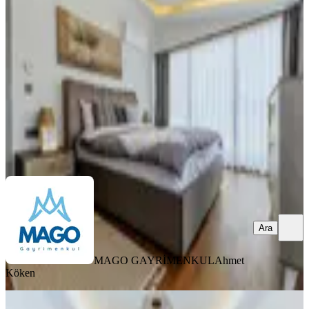
Çankaya, Çukurambar Mahallesi
2+1
·
94 m²
·
1. Kat
·
21.02.2026
100.000 ₺
MAGO GAYRİMENKUL
Ahmet Köken
Ara
Ara
MAGO GAYRİMENKUL
Ahmet
Köken
MANZARALI