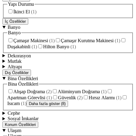
Yapı Durumu
İkinci El
(
1
)
İç Özellikler
Banyo
Banyo
Çamaşır Makinesi
(
1
)
Çamaşır Kurutma Makinesi
(
1
)
Duşakabinli
(
1
)
Hilton Banyo
(
1
)
Dekorasyon
Mutfak
Altyapı
Dış Özellikler
Bina Özellikleri
Bina Özellikleri
Ahşap Doğrama
(
2
)
Alüminyum Doğrama
(
1
)
Apartman Görevlisi
(
1
)
Güvenlik
(
2
)
Hırsız Alarmı
(
1
)
Isıcam
(
1
)
Daha fazla göster (8)
Cephe
Sosyal İmkanlar
Konum Özellikleri
Ulaşım
Ulaşım