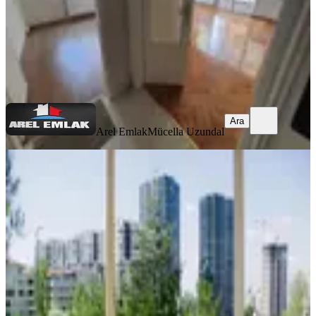
Arel Emlak
Mücella Uzundal
Ara
Ara
Arel Emlak
Mücella Uzundal
YENİ
Hilal Mah. 692.sokak'da 3+1 Park
Manzaralı Kiralık Daire
Çankaya, Hilal Mahallesi
3+1
·
130 m²
·
Bodrum Kat
·
07.08.2026
38.000 ₺