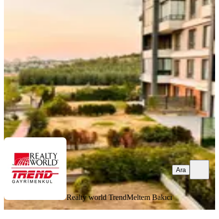
2+1 Daire
Çankaya, Beytepe Mahallesi
2+1
·
110 m²
·
1. Kat
·
06.08.2026
78.000 ₺
Realty world Trend
Meltem Bakıcı
Ara
Ara
Realty world Trend
Meltem Bakıcı