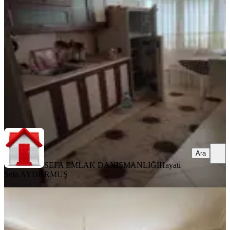
Çankaya, Ata Mahallesi
3+1
·
135 m²
·
2. Kat
·
07.08.2026
44.000 ₺
SEFA EMLAK DANIŞMANLIĞI
Hayati Sefa AYDURMUŞ
Ara
Ara
SEFA EMLAK DANIŞMANLIĞI
Hayati
Sefa AYDURMUŞ
YENİ
Cevizlidere Kiralık
Asansörlü,otoparklı, Kombili Geniş
3+1 Daire