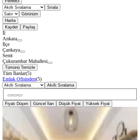
Filtrele
3
Sırala
Görünüm
Harita
Kaydet
Paylaş
İl
Ankara
İlçe
Çankaya
Semt
Çukurambar Mahallesi
Tümünü Temizle
Tüm İlanlar
(
5
)
Emlak Ofisinden
(
5
)
Akıllı Sıralama
Fiyatı Düşen
Güncel İlan
Düşük Fiyat
Yüksek Fiyat
EŞYALI
Çukurambar Lüks Eşyalı 1+1
Daireler - Ankabest Rezidans
Çankaya, Çukurambar Mahallesi