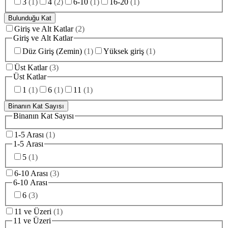
3
(
1
)
4
(
2
)
6-10
(
1
)
16-20
(
1
)
Bulunduğu Kat
Giriş ve Alt Katlar
(
2
)
Giriş ve Alt Katlar
Düz Giriş (Zemin)
(
1
)
Yüksek giriş
(
1
)
Üst Katlar
(
3
)
Üst Katlar
1
(
1
)
6
(
1
)
11
(
1
)
Binanın Kat Sayısı
Binanın Kat Sayısı
1-5 Arası
(
1
)
1-5 Arası
5
(
1
)
6-10 Arası
(
3
)
6-10 Arası
6
(
3
)
11 ve Üzeri
(
1
)
11 ve Üzeri