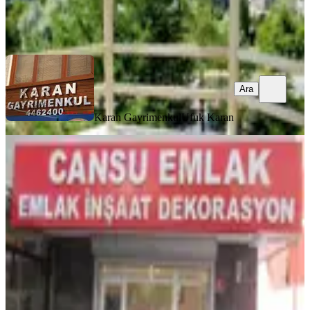
Karan Gayrimenkul
Ufuk Karan
Ara
Ara
Karan Gayrimenkul
Ufuk Karan
YENİ
Balgat Nasuf Akar Mah.3+1 Kombili
Katta 36 Bin Tl
Çankaya, Devlet Mahallesi
3+1
·
120 m²
·
2. Kat
·
07.08.2026
36.000 ₺
Cansu Emlak
Cengiz Türkmen