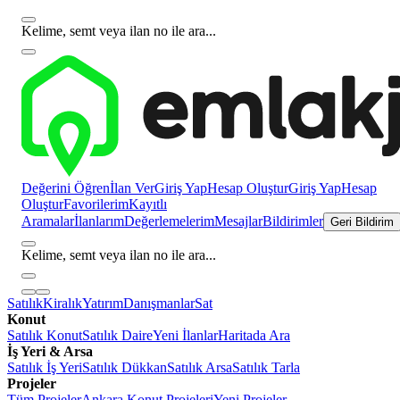
Kelime, semt veya ilan no ile ara...
Değerini Öğren
İlan Ver
Giriş Yap
Hesap Oluştur
Giriş Yap
Hesap
Oluştur
Favorilerim
Kayıtlı
Aramalar
İlanlarım
Değerlemelerim
Mesajlar
Bildirimler
Geri Bildirim
Kelime, semt veya ilan no ile ara...
Satılık
Kiralık
Yatırım
Danışmanlar
Sat
Konut
Satılık Konut
Satılık Daire
Yeni İlanlar
Haritada Ara
İş Yeri & Arsa
Satılık İş Yeri
Satılık Dükkan
Satılık Arsa
Satılık Tarla
Projeler
Tüm Projeler
Ankara Konut Projeleri
Yeni Projeler