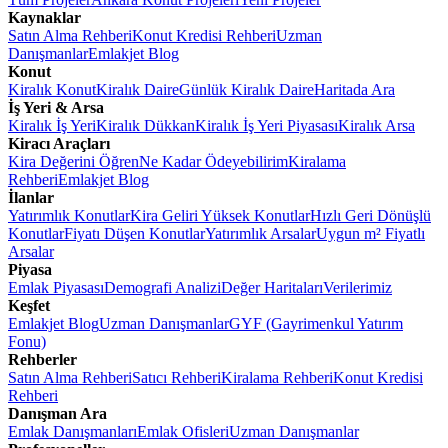
Kaynaklar
Satın Alma Rehberi
Konut Kredisi Rehberi
Uzman
Danışmanlar
Emlakjet Blog
Konut
Kiralık Konut
Kiralık Daire
Günlük Kiralık Daire
Haritada Ara
İş Yeri & Arsa
Kiralık İş Yeri
Kiralık Dükkan
Kiralık İş Yeri Piyasası
Kiralık Arsa
Kiracı Araçları
Kira Değerini Öğren
Ne Kadar Ödeyebilirim
Kiralama
Rehberi
Emlakjet Blog
İlanlar
Yatırımlık Konutlar
Kira Geliri Yüksek Konutlar
Hızlı Geri Dönüşlü
Konutlar
Fiyatı Düşen Konutlar
Yatırımlık Arsalar
Uygun m² Fiyatlı
Arsalar
Piyasa
Emlak Piyasası
Demografi Analizi
Değer Haritaları
Verilerimiz
Keşfet
Emlakjet Blog
Uzman Danışmanlar
GYF (Gayrimenkul Yatırım
Fonu)
Rehberler
Satın Alma Rehberi
Satıcı Rehberi
Kiralama Rehberi
Konut Kredisi
Rehberi
Danışman Ara
Emlak Danışmanları
Emlak Ofisleri
Uzman Danışmanlar