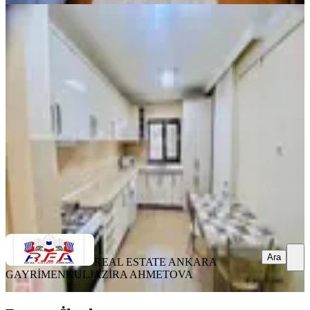
EŞYALI
Çukurambarda Full Eşyalı Hazır 4+1
Daire
Çankaya, Çukurambar Mahallesi
4+1
·
200 m²
·
Yüksek giriş
·
29.10.2024
75.000 ₺
REAL ESTATE ANKARA GAYRİMENKUL
JAZİRA
AHMETOVA
Ara
Ara
REAL ESTATE ANKARA
GAYRİMENKUL
JAZİRA AHMETOVA