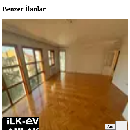
Benzer İlanlar
ÖNE ÇIKAN
İlk-ev'den Sarp Evlerinde Dikmen
Caddesine Çok Yakın Ara Katta Ön
Cephe Manzaralı Güneybatı 4+1 Boş
Çankaya, Keklik Pınarı Mahallesi
4+1
·
175 m²
·
3. Kat
·
10.05.2026
47.500 ₺
İLK-EV EMLAK
İlknur BAYTOK
Ara
Ara