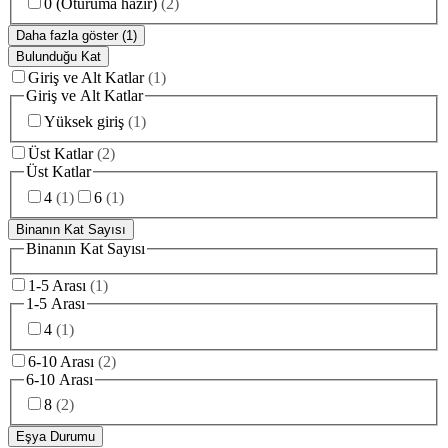
0 (Oturuma hazır)
(
2
)
Daha fazla göster (1)
Bulunduğu Kat
Giriş ve Alt Katlar
(
1
)
Giriş ve Alt Katlar
Yüksek giriş
(
1
)
Üst Katlar
(
2
)
Üst Katlar
4
(
1
)
6
(
1
)
Binanın Kat Sayısı
Binanın Kat Sayısı
1-5 Arası
(
1
)
1-5 Arası
4
(
1
)
6-10 Arası
(
2
)
6-10 Arası
8
(
2
)
Eşya Durumu