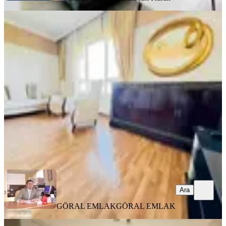
YENİ
Göraldan 3+1 Full Mobilyalı Çetin
Emeç Yakını Ferah Temiz Daire
Çankaya, Sokullu Mehmet Paşa Mahallesi
3+1
·
125 m²
·
3. Kat
·
09.08.2026
46.500 ₺
GÖRAL EMLAK
GÖRAL EMLAK
Ara
Ara
GÖRAL EMLAK
GÖRAL EMLAK
YENİ