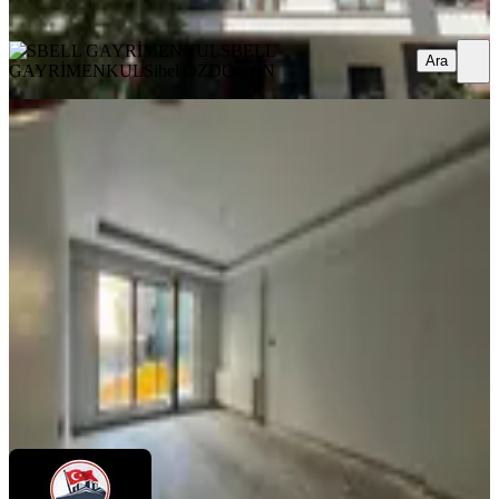
Ara
SBELL
Ara
GAYRİMENKUL
Sibel ÖZDOĞAN
YENİ
Cumhuriyet Gayrimenkulden 2+1yeni
Bina Full Yapılı Kiralık Daire
Çankaya, Yukarı Bahçelievler Mahallesi
2+1
·
85 m²
·
Bahçe katı
·
08.08.2026
46.000 ₺
Cumhuriyet Emlak
Sadık Yılmaz
Ara