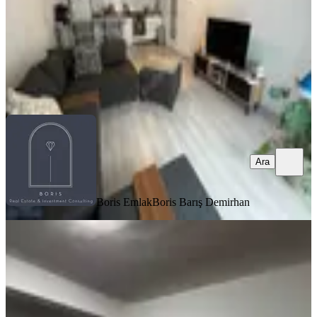
53.000 ₺
Boris Emlak
Boris Barış Demirhan
Ara
Ara
Boris Emlak
Boris Barış Demirhan
YENİ
Çankaya,cevizlidere,osman Tan
Cd.katta ,çift Asansörlü ,kapalı
Otoparklı Ful Yapılı,3+1
Çankaya, Cevizlidere Mahallesi