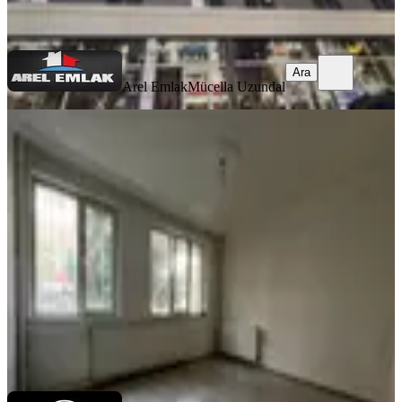
Ara
Ara
Arel Emlak
Mücella Uzundal
MANZARALI
Cumhuriyet Gayrimenkulden Y.giriş
3+1 Yapılı Kocatepe Yanı
Çankaya, Kocatepe Mahallesi
3+1
·
120 m²
·
Yüksek giriş
·
13.07.2026
35.000 ₺
Cumhuriyet Emlak
Sadık Yılmaz
Ara