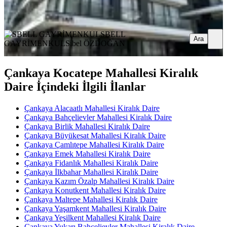
Ara
SBELL
Ara
GAYRİMENKUL
Sibel ÖZDOĞAN
Çankaya Kocatepe Mahallesi Kiralık
Daire İçindeki İlgili İlanlar
Çankaya Alacaatlı Mahallesi Kiralık Daire
Çankaya Bahçelievler Mahallesi Kiralık Daire
Çankaya Birlik Mahallesi Kiralık Daire
Çankaya Büyükesat Mahallesi Kiralık Daire
Çankaya Çamlıtepe Mahallesi Kiralık Daire
Çankaya Emek Mahallesi Kiralık Daire
Çankaya Fidanlık Mahallesi Kiralık Daire
Çankaya İlkbahar Mahallesi Kiralık Daire
Çankaya Kazım Özalp Mahallesi Kiralık Daire
Çankaya Konutkent Mahallesi Kiralık Daire
Çankaya Maltepe Mahallesi Kiralık Daire
Çankaya Yaşamkent Mahallesi Kiralık Daire
Çankaya Yeşilkent Mahallesi Kiralık Daire
Çankaya Yukarı Bahçelievler Mahallesi Kiralık Daire