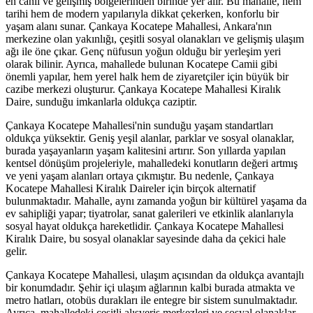
en canlı ve gelişmiş bölgelerinden birinde yer alır. Bu mahalle, hem
tarihi hem de modern yapılarıyla dikkat çekerken, konforlu bir
yaşam alanı sunar. Çankaya Kocatepe Mahallesi, Ankara'nın
merkezine olan yakınlığı, çeşitli sosyal olanakları ve gelişmiş ulaşım
ağı ile öne çıkar. Genç nüfusun yoğun olduğu bir yerleşim yeri
olarak bilinir. Ayrıca, mahallede bulunan Kocatepe Camii gibi
önemli yapılar, hem yerel halk hem de ziyaretçiler için büyük bir
cazibe merkezi oluşturur. Çankaya Kocatepe Mahallesi Kiralık
Daire, sunduğu imkanlarla oldukça caziptir.
Çankaya Kocatepe Mahallesi'nin sunduğu yaşam standartları
oldukça yüksektir. Geniş yeşil alanlar, parklar ve sosyal olanaklar,
burada yaşayanların yaşam kalitesini artırır. Son yıllarda yapılan
kentsel dönüşüm projeleriyle, mahalledeki konutların değeri artmış
ve yeni yaşam alanları ortaya çıkmıştır. Bu nedenle, Çankaya
Kocatepe Mahallesi Kiralık Daireler için birçok alternatif
bulunmaktadır. Mahalle, aynı zamanda yoğun bir kültürel yaşama da
ev sahipliği yapar; tiyatrolar, sanat galerileri ve etkinlik alanlarıyla
sosyal hayat oldukça hareketlidir. Çankaya Kocatepe Mahallesi
Kiralık Daire, bu sosyal olanaklar sayesinde daha da çekici hale
gelir.
Çankaya Kocatepe Mahallesi, ulaşım açısından da oldukça avantajlı
bir konumdadır. Şehir içi ulaşım ağlarının kalbi burada atmakta ve
metro hatları, otobüs durakları ile entegre bir sistem sunulmaktadır.
Ayrıca, mahalledeki çeşitli alışveriş merkezleri ve sosyal olanaklar