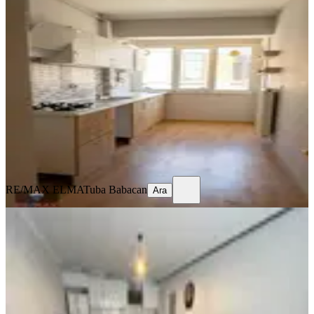
Tunalı Hilmi Caddesinde Geniş 3+1
Daire
Çankaya, Barbaros Mahallesi
3+1
·
110 m²
·
5. Kat
·
09.08.2026
45.000 ₺
RE/MAX ELMA
Tuba Babacan
Ara
RE/MAX ELMA
Tuba Babacan
Ara
YENİ
Ayrancı Tomurcuk Sok. Ara Kat 1+1
Ful Eşyalı Yeni Binada Kiralık
Çankaya, Ayrancı Mahallesi
1+1
·
48 m²
·
2. Kat
·
08.08.2026