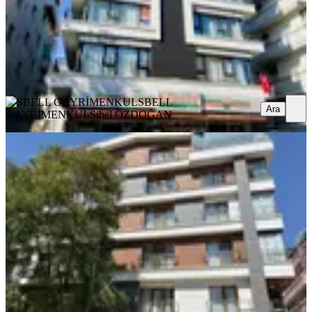
72.000 ₺
SBELL GAYRİMENKUL
Sibel ÖZDOĞAN
Ara
SBELL
Ara
GAYRİMENKUL
Sibel ÖZDOĞAN
YENİ
Sbell'den Anıttepe'de Metro Yakını
Yeni Bina Ön Cephe Eşyalı 2+1
Çankaya, Anıttepe Mahallesi
2+1
·
75 m²
·
Yüksek giriş
·
08.08.2026
53.000 ₺
SBELL GAYRİMENKUL
Sibel ÖZDOĞAN