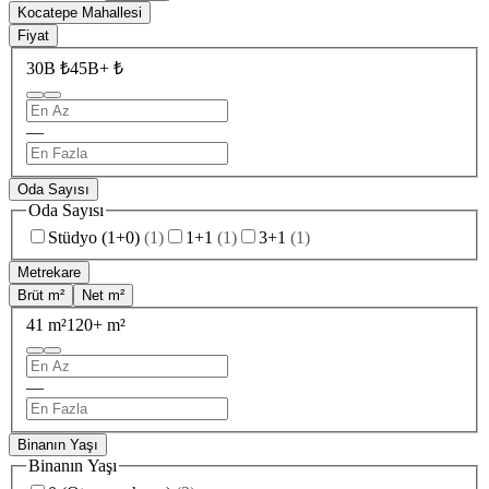
Kocatepe Mahallesi
Fiyat
30B ₺
45B+ ₺
—
Oda Sayısı
Oda Sayısı
Stüdyo (1+0)
(
1
)
1+1
(
1
)
3+1
(
1
)
Metrekare
Brüt m²
Net m²
41 m²
120+ m²
—
Binanın Yaşı
Binanın Yaşı