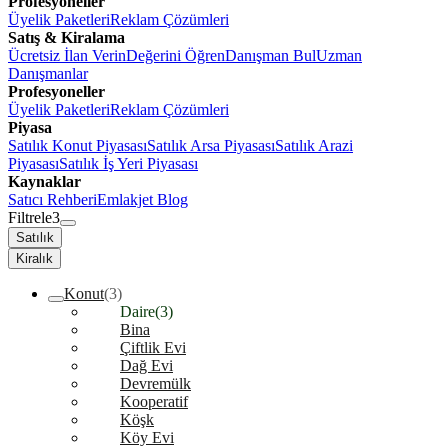
Profesyoneller
Üyelik Paketleri
Reklam Çözümleri
Satış & Kiralama
Ücretsiz İlan Verin
Değerini Öğren
Danışman Bul
Uzman
Danışmanlar
Profesyoneller
Üyelik Paketleri
Reklam Çözümleri
Piyasa
Satılık Konut Piyasası
Satılık Arsa Piyasası
Satılık Arazi
Piyasası
Satılık İş Yeri Piyasası
Kaynaklar
Satıcı Rehberi
Emlakjet Blog
Filtrele
3
Satılık
Kiralık
Konut
(3)
Daire
(3)
Bina
Çiftlik Evi
Dağ Evi
Devremülk
Kooperatif
Köşk
Köy Evi