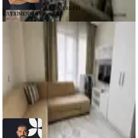
MÜLK MERKEZİ
GAYRİMENKUL
yiğit ışıldak
YENİ
Kadınlara Özel - Kiraya Tüm
Faturalar Dahil - Mobilyalı 1+1
Çankaya, Kültür Mahallesi
1+1
·
40 m²
·
3. Kat
·
08.08.2026
30.000 ₺
MÜLK MERKEZİ GAYRİMENKUL
yiğit ışıldak
Ara