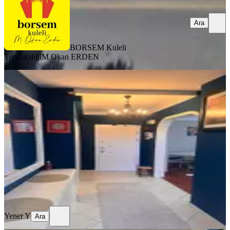
Ara
BORSEM Kuleli
Temsilciliği
M.Okan ERDEN
YENİ
Kiralık Lüks Möbleli Asansörlü Daire
And Sokak
Çankaya, Çankaya Mahallesi
3+1
·
140 m²
·
4. Kat
·
08.08.2026
80.000 ₺
Yener Y
Ara
Yener Y
Ara