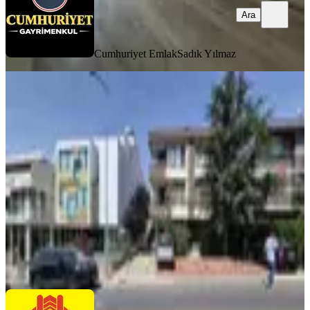
Ara
Cumhuriyet Emlak
Sadık Yılmaz
YENİ
Çankaya Filistin Caddesi Ful
Mobilyalı Kiralık 3+1 Daire
Çankaya, Kazım Özalp Mahallesi
3+1
·
120 m²
·
2. Kat
·
08.08.2026
75.000 ₺
BORSEM Kuleli Temsilciliği
M.Okan ERDEN
Ara