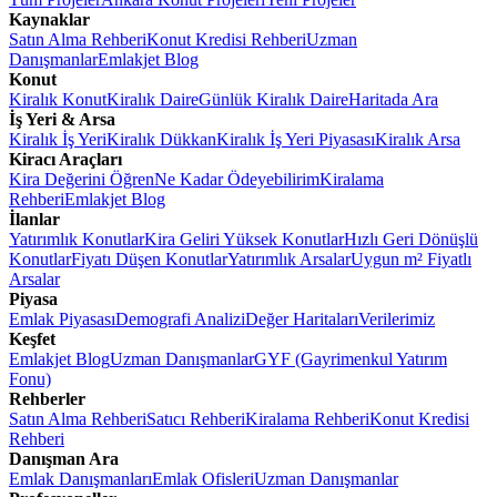
Kaynaklar
Satın Alma Rehberi
Konut Kredisi Rehberi
Uzman
Danışmanlar
Emlakjet Blog
Konut
Kiralık Konut
Kiralık Daire
Günlük Kiralık Daire
Haritada Ara
İş Yeri & Arsa
Kiralık İş Yeri
Kiralık Dükkan
Kiralık İş Yeri Piyasası
Kiralık Arsa
Kiracı Araçları
Kira Değerini Öğren
Ne Kadar Ödeyebilirim
Kiralama
Rehberi
Emlakjet Blog
İlanlar
Yatırımlık Konutlar
Kira Geliri Yüksek Konutlar
Hızlı Geri Dönüşlü
Konutlar
Fiyatı Düşen Konutlar
Yatırımlık Arsalar
Uygun m² Fiyatlı
Arsalar
Piyasa
Emlak Piyasası
Demografi Analizi
Değer Haritaları
Verilerimiz
Keşfet
Emlakjet Blog
Uzman Danışmanlar
GYF (Gayrimenkul Yatırım
Fonu)
Rehberler
Satın Alma Rehberi
Satıcı Rehberi
Kiralama Rehberi
Konut Kredisi
Rehberi
Danışman Ara
Emlak Danışmanları
Emlak Ofisleri
Uzman Danışmanlar