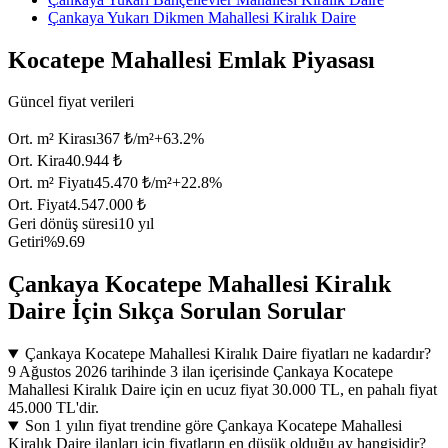
Çankaya Yukarı Dikmen Mahallesi Kiralık Daire
Kocatepe Mahallesi Emlak Piyasası
Güncel fiyat verileri
Ort. m² Kirası
367 ₺/m²
+
63.2
%
Ort. Kira
40.944 ₺
Ort. m² Fiyatı
45.470 ₺/m²
+
22.8
%
Ort. Fiyat
4.547.000 ₺
Geri dönüş süresi
10 yıl
Getiri
%9.69
Çankaya Kocatepe Mahallesi Kiralık
Daire İçin Sıkça Sorulan Sorular
Çankaya Kocatepe Mahallesi Kiralık Daire fiyatları ne kadardır?
9 Ağustos 2026 tarihinde 3 ilan içerisinde Çankaya Kocatepe
Mahallesi Kiralık Daire için en ucuz fiyat 30.000 TL, en pahalı fiyat
45.000 TL'dir.
Son 1 yılın fiyat trendine göre Çankaya Kocatepe Mahallesi
Kiralık Daire ilanları için fiyatların en düşük olduğu ay hangisidir?