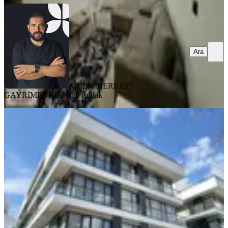
Ara
MÜLK MERKEZİ
GAYRİMENKUL
yiğit ışıldak
YENİ
Sbell'den Gop'da Yeni Binada Ara
Kat Ön Cephede Full Eşyalı 1+1
Çankaya, Gaziosmanpaşa Mahallesi
1+1
·
55 m²
·
1. Kat
·
08.08.2026
53.000 ₺
SBELL GAYRİMENKUL
Sibel ÖZDOĞAN