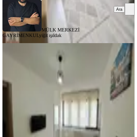
Ara
MÜLK MERKEZİ
GAYRİMENKUL
yiğit ışıldak
YENİ
Kadınlara Özel│kiraya Tüm
Faturalar Dahil│kat'da 1+1 Mobilyalı
Çankaya, Meşrutiyet Mahallesi
1+1
·
55 m²
·
1. Kat
·
08.08.2026
32.000 ₺
MÜLK MERKEZİ GAYRİMENKUL
yiğit ışıldak
Ara