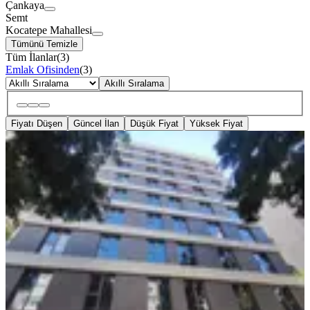
Çankaya
Semt
Kocatepe Mahallesi
Tümünü Temizle
Tüm İlanlar
(
3
)
Emlak Ofisinden
(
3
)
Akıllı Sıralama
Fiyatı Düşen
Güncel İlan
Düşük Fiyat
Yüksek Fiyat
SIFIR BİNA
%
8
Arel'den Yeni Bina Mithatpaşa Cd.
Üstü 6. Kat Ön Cephe 1+0
Çankaya, Kocatepe Mahallesi
Stüdyo
·
41 m²
·
6. Kat
·
16.07.2026
30.000 ₺
32.500 ₺
Arel Emlak
Mücella Uzundal