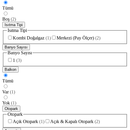
Tümü
Boş
(
2
)
Isıtma Tipi
Isıtma Tipi
Kombi Doğalgaz
(
1
)
Merkezi (Pay Ölçer)
(
2
)
Banyo Sayısı
Banyo Sayısı
1
(
3
)
Balkon
Tümü
Var
(
1
)
Yok
(
1
)
Otopark
Otopark
Açık Otopark
(
1
)
Açık & Kapalı Otopark
(
2
)