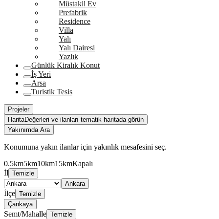
Müstakil Ev
Prefabrik
Residence
Villa
Yalı
Yalı Dairesi
Yazlık
Günlük Kiralık Konut
İş Yeri
Arsa
Turistik Tesis
Projeler
Harita
Değerleri ve ilanları tematik haritada görün
Yakınımda Ara
Konumuna yakın ilanlar için yakınlık mesafesini seç.
0.5km
5km
10km
15km
Kapalı
İl
Temizle
Ankara
İlçe
Temizle
Çankaya
Semt/Mahalle
Temizle