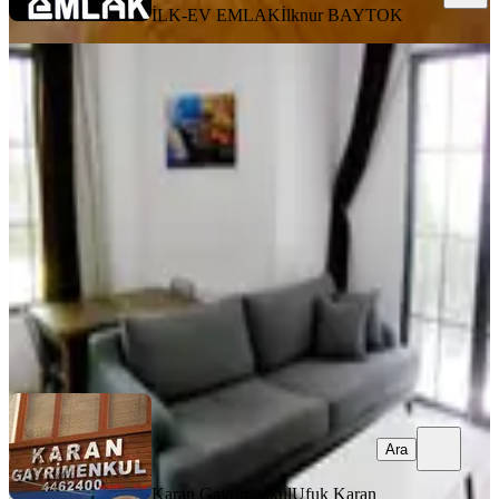
İLK-EV EMLAK
İlknur BAYTOK
ÖNE ÇIKAN
G.o.p Uğurmumcu 1+1 Mobilyalı Her
Şey Dahil Kiralık Daire
Çankaya, Büyükesat Mahallesi
1+1
·
65 m²
·
Yüksek giriş
·
04.07.2026
40.000 ₺
Karan Gayrimenkul
Ufuk Karan
Ara
Ara
Karan Gayrimenkul
Ufuk Karan