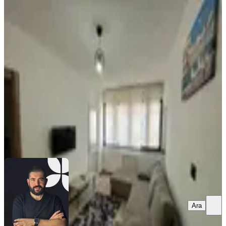
YENİ
Kadınlara Özel│kiraya Tüm
Faturalar Dahil│kat'da 1+1 Mobilyalı
Çankaya, Meşrutiyet Mahallesi
1+1
·
55 m²
·
1. Kat
·
08.08.2026
30.000 ₺
MÜLK MERKEZİ GAYRİMENKUL
yiğit ışıldak
Ara
Ara