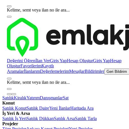
Kelime, semt veya ilan no ile ara...
Değerini Öğren
İlan Ver
Giriş Yap
Hesap Oluştur
Giriş Yap
Hesap
Oluştur
Favorilerim
Kayıtlı
Aramalar
İlanlarım
Değerlemelerim
Mesajlar
Bildirimler
Geri Bildirim
Kelime, semt veya ilan no ile ara...
Satılık
Kiralık
Yatırım
Danışmanlar
Sat
Konut
Satılık Konut
Satılık Daire
Yeni İlanlar
Haritada Ara
İş Yeri & Arsa
Satılık İş Yeri
Satılık Dükkan
Satılık Arsa
Satılık Tarla
Projeler
Tüm Projeler
Ankara Konut Projeleri
Yeni Projeler