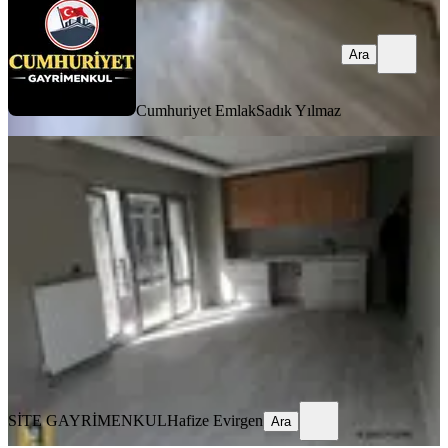
Ara
Cumhuriyet Emlak
Sadık Yılmaz
SIFIR BİNA
%
10
Ankara Çankaya Mitatpaşa Cadesi
Üzerinde 1+1ön Cepe
Çankaya, Kocatepe Mahallesi
1+1
·
50 m²
·
4. Kat
·
07.05.2026
45.000 ₺
50.000 ₺
SİTE GAYRİMENKUL
Hafize Evirgen
Ara
SİTE GAYRİMENKUL
Hafize Evirgen
Ara