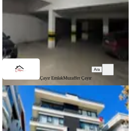
3+1
·
140 m²
·
3. Kat
·
08.08.2026
51.000 ₺
Çayır Emlak
Muzaffer Çayır
Ara
Ara
Çayır Emlak
Muzaffer Çayır
YENİ
Sbell'den Kazakistan Caddesi Üzeri
Yeni Bina 3.kat Ön Cephe 3+1
Çankaya, Emek Mahallesi
3+1
·
145 m²
·
3. Kat
·
08.08.2026