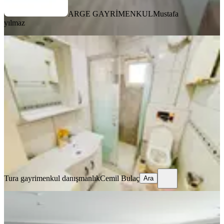
ARGE GAYRİMENKUL
Mustafa
yılmaz
YENİ
Üsküdar Merkez'de 2+1 Eşyalı
Oturuma Hazır Kiralık Daire**
Üsküdar, Valide i Atik Mahallesi
2+1
·
85 m²
·
1. Kat
·
08.08.2026
45.000 ₺
Tura gayrimenkul danışmanlık
Cemil Bulaç
Ara
Tura gayrimenkul danışmanlık
Cemil Bulaç
Ara
YENİ
Maltepe Altay Çeşme Bağdat
Caddesi'nde 3+1 Daire