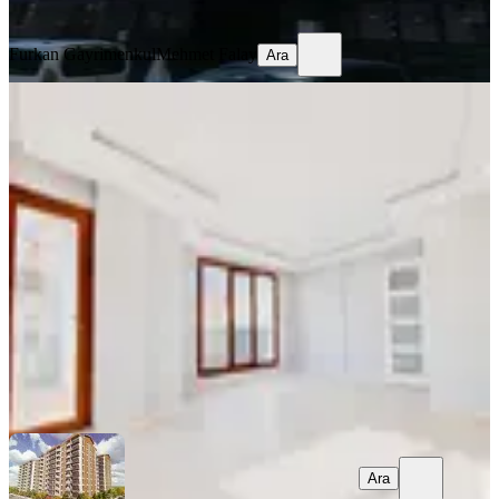
Ara
Furkan Gayrimenkul
Mehmet Falay
Ara
YENİ
Adnan Kahveci Cadde 10 Yıllık
Memorial Hastane Yakını 3+2 Dublex
Bahçelievler, Siyavuşpaşa Mahallesi
3+2
·
170 m²
·
5. Kat
·
08.08.2026
100.000 ₺
Atlas Gayrimenkul
Ahmet Bülbül
Ara
Ara