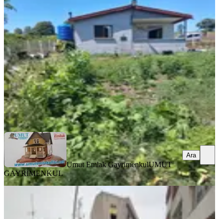
Olan Bir Yer
Çatalca, Dağyenice Mahallesi
1+1
·
500 m²
·
Bahçe katı
·
13.07.2026
3.200.000 ₺
3.650.000 ₺
Umut Emlak Gayrimenkul
UMUT GAYRİMENKUL
Ara
Ara
Umut Emlak Gayrimenkul
UMUT
GAYRİMENKUL
BALKONLU
%
10
Dakik Emlaktan Çarşı İçerisinde
100m²kiralık Ofis...