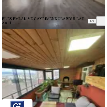
EL ES EMLAK VE GAYRİMENKUL
ABDULLAH ARLİ
Ara
EL ES EMLAK VE GAYRİMENKUL
ABDULLAH
Ara
ARLİ
YENİ
Kiralık 3+1 Üst Dubleks
Sancaktepe, Safa Mahallesi
3+1
·
145 m²
·
4. Kat
·
08.08.2026
38.000 ₺
Coldwell Banker Akın
Şemsettin Gülbetekin - Broker
Ara