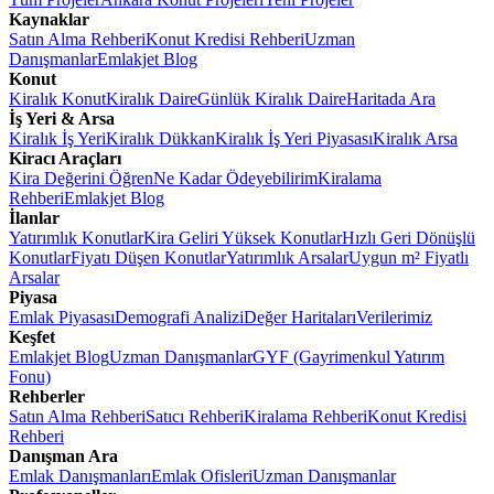
Kaynaklar
Satın Alma Rehberi
Konut Kredisi Rehberi
Uzman
Danışmanlar
Emlakjet Blog
Konut
Kiralık Konut
Kiralık Daire
Günlük Kiralık Daire
Haritada Ara
İş Yeri & Arsa
Kiralık İş Yeri
Kiralık Dükkan
Kiralık İş Yeri Piyasası
Kiralık Arsa
Kiracı Araçları
Kira Değerini Öğren
Ne Kadar Ödeyebilirim
Kiralama
Rehberi
Emlakjet Blog
İlanlar
Yatırımlık Konutlar
Kira Geliri Yüksek Konutlar
Hızlı Geri Dönüşlü
Konutlar
Fiyatı Düşen Konutlar
Yatırımlık Arsalar
Uygun m² Fiyatlı
Arsalar
Piyasa
Emlak Piyasası
Demografi Analizi
Değer Haritaları
Verilerimiz
Keşfet
Emlakjet Blog
Uzman Danışmanlar
GYF (Gayrimenkul Yatırım
Fonu)
Rehberler
Satın Alma Rehberi
Satıcı Rehberi
Kiralama Rehberi
Konut Kredisi
Rehberi
Danışman Ara
Emlak Danışmanları
Emlak Ofisleri
Uzman Danışmanlar