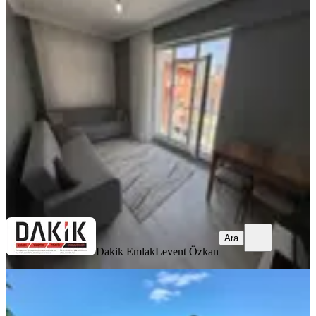
MANZARALI
Dakik Emlaktan Çiftlik Sokakta
Eşyalı Ara Kat 2+1 Daire..
Çatalca, Ferhatpaşa Mahallesi
2+1
·
80 m²
·
1. Kat
·
28.07.2026
36.000 ₺
Dakik Emlak
Levent Özkan
Ara
Ara
Dakik Emlak
Levent Özkan
BAHÇELİ
%
12
Çatalca Bin Kılıç Ta Satlık Bahçeli
Asra 1+1 Yapısı Olan Su Yu Elektiriy