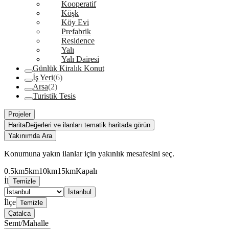
Kooperatif
Köşk
Köy Evi
Prefabrik
Residence
Yalı
Yalı Dairesi
Günlük Kiralık Konut
İş Yeri
(6)
Arsa
(2)
Turistik Tesis
Projeler
Harita
Değerleri ve ilanları tematik haritada görün
Yakınımda Ara
Konumuna yakın ilanlar için yakınlık mesafesini seç.
0.5km
5km
10km
15km
Kapalı
İl
Temizle
İstanbul
İlçe
Temizle
Çatalca
Semt/Mahalle