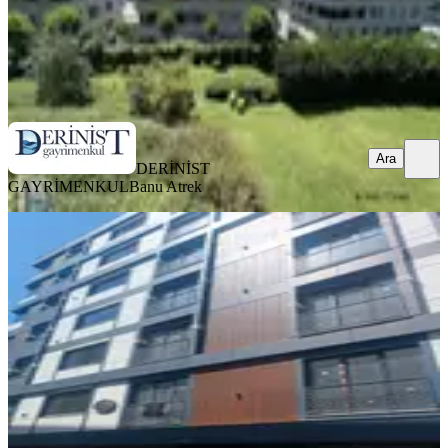
DERİNİST GAYRİMENKUL
Banu Atrek
Ara
Ara
DERİNİST
GAYRİMENKUL
Banu Atrek
ÖNE ÇIKAN
Sıfır Otaparklı 3+1 Daire Oturuma
Hazır Ara Kat Daire
Bahçelievler, Hürriyet Mahallesi
3+1
·
120 m²
·
Kot 4
·
03.08.2026
62.000 ₺
Furkan Gayrimenkul
Mehmet Falay