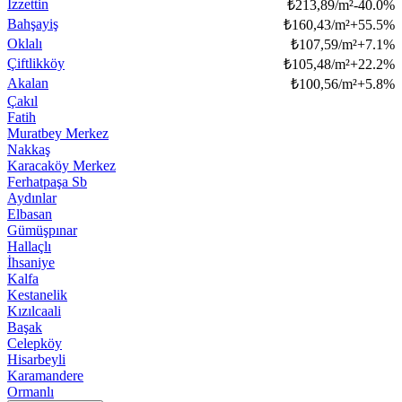
İzzettin
₺
213,89/m²
-40.0
%
Bahşayiş
₺
160,43/m²
+
55.5
%
Oklalı
₺
107,59/m²
+
7.1
%
Çiftlikköy
₺
105,48/m²
+
22.2
%
Akalan
₺
100,56/m²
+
5.8
%
Çakıl
Fatih
Muratbey Merkez
Nakkaş
Karacaköy Merkez
Ferhatpaşa Sb
Aydınlar
Elbasan
Gümüşpınar
Hallaçlı
İhsaniye
Kalfa
Kestanelik
Kızılcaali
Başak
Celepköy
Hisarbeyli
Karamandere
Ormanlı