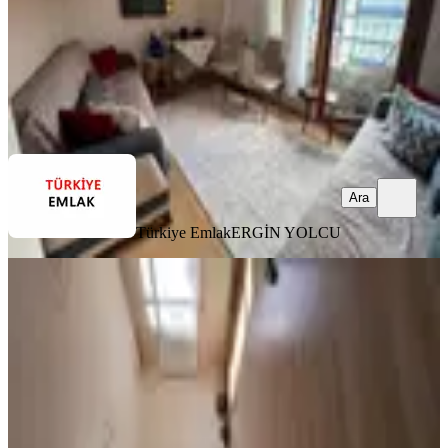
36.000 ₺
Türkiye Emlak
ERGİN YOLCU
Ara
Ara
Türkiye Emlak
ERGİN YOLCU
YENİ
Ataşehir İçerenköyde Şahane
Konumda Manzaralı 3+1 Boş Daire
Ataşehir, İçerenköy Mahallesi
3+1
·
120 m²
·
8. Kat
·
08.08.2026
56.000 ₺