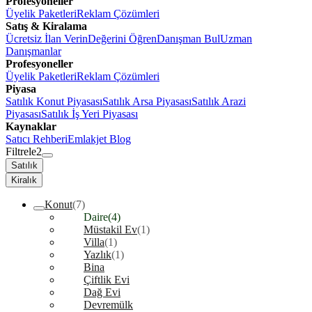
Profesyoneller
Üyelik Paketleri
Reklam Çözümleri
Satış & Kiralama
Ücretsiz İlan Verin
Değerini Öğren
Danışman Bul
Uzman
Danışmanlar
Profesyoneller
Üyelik Paketleri
Reklam Çözümleri
Piyasa
Satılık Konut Piyasası
Satılık Arsa Piyasası
Satılık Arazi
Piyasası
Satılık İş Yeri Piyasası
Kaynaklar
Satıcı Rehberi
Emlakjet Blog
Filtrele
2
Satılık
Kiralık
Konut
(7)
Daire
(4)
Müstakil Ev
(1)
Villa
(1)
Yazlık
(1)
Bina
Çiftlik Evi
Dağ Evi
Devremülk