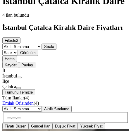
İstanbul Çatalca Kiralık Daire
4
ilan bulundu
İstanbul Çatalca Kiralık Daire Fiyatları
Filtrele
2
Sırala
Görünüm
Harita
Kaydet
Paylaş
İl
İstanbul
İlçe
Çatalca
Tümünü Temizle
Tüm İlanlar
(
4
)
Emlak Ofisinden
(
4
)
Akıllı Sıralama
Fiyatı Düşen
Güncel İlan
Düşük Fiyat
Yüksek Fiyat