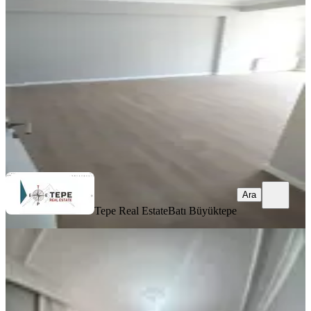
Maltepe, Altayçeşme Mahallesi
3+1
·
120 m²
·
4. Kat
·
08.08.2026
73.000 ₺
Tepe Real Estate
Batı Büyüktepe
Ara
Ara
Tepe Real Estate
Batı Büyüktepe
YENİ
Şeref Emlak Pazariçi Kiralık Daire
29,000 Tl
Gaziosmanpaşa, Pazariçi Mahallesi