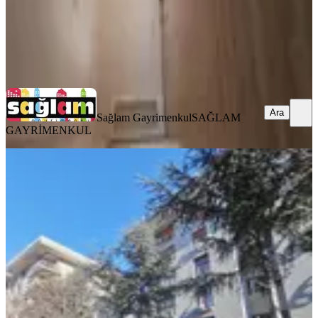
Sağlam Gayrimenkul
SAĞLAM GAYRİMENKUL
Ara
Ara
Sağlam Gayrimenkul
SAĞLAM
GAYRİMENKUL
YENİ
Sarıyer Ferahevler Meridyen
Tarabya'da Kiralık 3+1 Daire
Sarıyer, Ferahevler Mahallesi
3+1
·
190 m²
·
2. Kat
·
08.08.2026
140.000 ₺