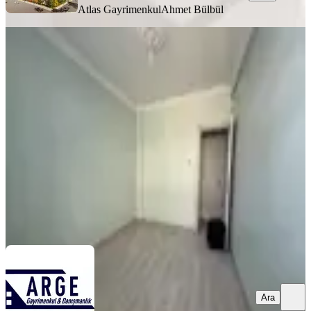
Atlas Gayrimenkul
Ahmet Bülbül
YENİ
Merkezi Konumda Kiralık Ara Katı
Daire
Fatih, Akşemsettin Mahallesi
2+1
·
90 m²
·
4. Kat
·
08.08.2026
37.000 ₺
ARGE GAYRİMENKUL
Mustafa yılmaz
Ara
Ara