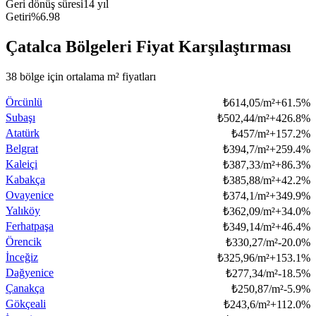
Geri dönüş süresi
14 yıl
Getiri
%6.98
Çatalca Bölgeleri Fiyat Karşılaştırması
38 bölge için ortalama m² fiyatları
Örcünlü
₺
614,05/m²
+
61.5
%
Subaşı
₺
502,44/m²
+
426.8
%
Atatürk
₺
457/m²
+
157.2
%
Belgrat
₺
394,7/m²
+
259.4
%
Kaleiçi
₺
387,33/m²
+
86.3
%
Kabakça
₺
385,88/m²
+
42.2
%
Ovayenice
₺
374,1/m²
+
349.9
%
Yalıköy
₺
362,09/m²
+
34.0
%
Ferhatpaşa
₺
349,14/m²
+
46.4
%
Örencik
₺
330,27/m²
-20.0
%
İnceğiz
₺
325,96/m²
+
153.1
%
Dağyenice
₺
277,34/m²
-18.5
%
Çanakça
₺
250,87/m²
-5.9
%
Gökçeali
₺
243,6/m²
+
112.0
%