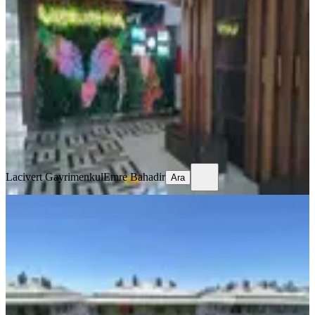
2+1 Sıfır Daire 2.kat
Pendik, Çamçeşme Mahallesi
2+1
·
94 m²
·
2. Kat
·
27.07.2026
40.000 ₺
Lacivert Gayrimenkul
Emre Bahadir
Ara
Lacivert Gayrimenkul
Emre Bahadir
Ara
ÖNE ÇIKAN
Ulus Savoy Kiralık 3+1, 160m2
Beşiktaş, Ortaköy Mahallesi
3+1
·
160 m²
·
1. Kat
·
12.07.2026
310.000 ₺