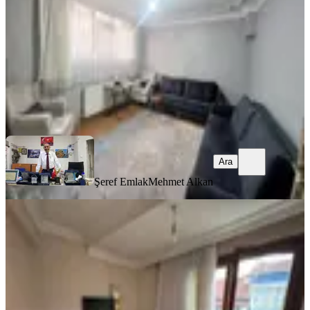
2+1
·
80 m²
·
Kot 1
·
08.08.2026
29.000 ₺
Şeref Emlak
Mehmet Alkan
Ara
Ara
Şeref Emlak
Mehmet Alkan
YENİ
Türkiye Emlak Tuna Mah 1+1 Eşyalı
70m² Kiralık 3.kat Daire
Esenler, Tuna Mahallesi
1+1
·
70 m²
·
3. Kat
·
08.08.2026