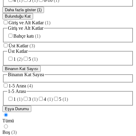
4
(
1
)
5
(
1
)
6-10
(
1
)
Daha fazla göster (1)
Bulunduğu Kat
Giriş ve Alt Katlar
(
1
)
Giriş ve Alt Katlar
Bahçe katı
(
1
)
Üst Katlar
(
3
)
Üst Katlar
1
(
2
)
5
(
1
)
Binanın Kat Sayısı
Binanın Kat Sayısı
1-5 Arası
(
4
)
1-5 Arası
1
(
1
)
3
(
1
)
4
(
1
)
5
(
1
)
Eşya Durumu
Tümü
Boş
(
3
)