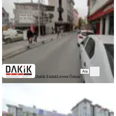
Çatalca, Ferhatpaşa Mahallesi
3+1
·
100 m²
·
1. Kat
·
03.07.2026
38.000 ₺
42.000 ₺
Dakik Emlak
Levent Özkan
Ara
Ara
Dakik Emlak
Levent Özkan
BALKONLU
Dakik Emlaktan Erguvan Kent
Sitesinde 3+1 135m² Güneycephe
Daire
Çatalca, Ferhatpaşa Mahallesi