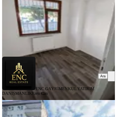
2+1
·
85 m²
·
Bahçe katı
·
01.08.2026
30.000 ₺
ENC GAYRİMENKUL YATIRIM DANIŞMANLIK
Eren Can
Ara
Ara
ENC GAYRİMENKUL YATIRIM
DANIŞMANLIK
Eren Can
ÖNE ÇIKAN
Mecidiye Mahallesi'nde Cadde Üzeri
Masrafsız 2+1 Kiralık Daire