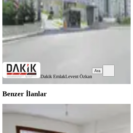
3+1
·
135 m²
·
5. Kat
·
04.06.2026
52.000 ₺
Dakik Emlak
Levent Özkan
Ara
Ara
Dakik Emlak
Levent Özkan
Benzer İlanlar
ÖNE ÇIKAN
Ümraniye Tantavi'de 2+1 Yeni Boyalı
Kiralık Daire
Ümraniye, Tantavi Mahallesi