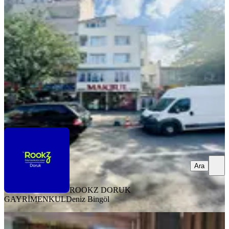
Sultanbeyli, Mecidiye Mahallesi
2+1
·
90 m²
·
3. Kat
·
30.07.2026
22.000 ₺
ROOKZ DORUK GAYRİMENKUL
Deniz Bingöl
Ara
Ara
ROOKZ DORUK
GAYRİMENKUL
Deniz Bingöl
ÖNE ÇIKAN
Bahadır 148 Site İçerisinde Kiralık