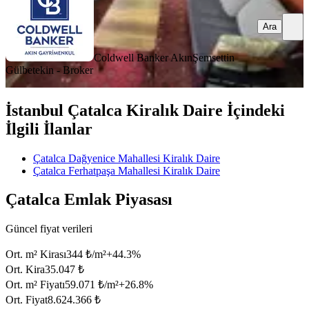
Ara
Coldwell Banker Akın
Şemsettin
Gülbetekin - Broker
İstanbul Çatalca Kiralık Daire İçindeki
İlgili İlanlar
Çatalca Dağyenice Mahallesi Kiralık Daire
Çatalca Ferhatpaşa Mahallesi Kiralık Daire
Çatalca Emlak Piyasası
Güncel fiyat verileri
Ort. m² Kirası
344 ₺/m²
+
44.3
%
Ort. Kira
35.047 ₺
Ort. m² Fiyatı
59.071 ₺/m²
+
26.8
%
Ort. Fiyat
8.624.366 ₺