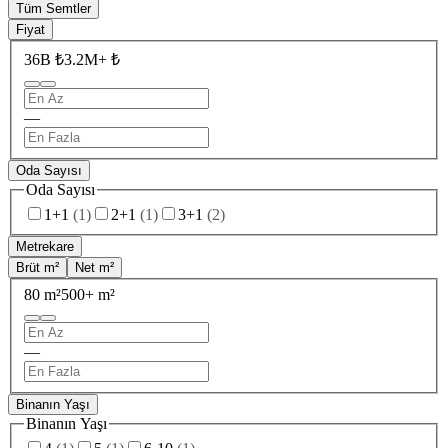
Tüm Semtler
Fiyat
36B ₺
3.2M+ ₺
—
Oda Sayısı
Oda Sayısı
1+1
(
1
)
2+1
(
1
)
3+1
(
2
)
Metrekare
Brüt m²
Net m²
80 m²
500+ m²
—
Binanın Yaşı
Binanın Yaşı