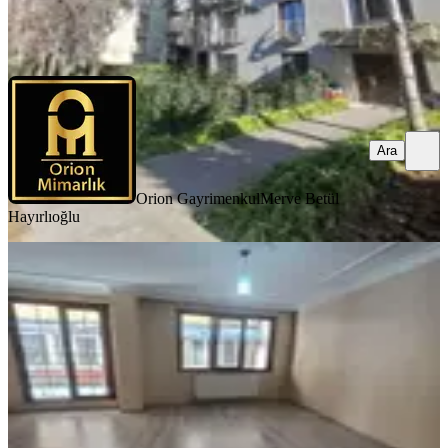
Orion Gayrimenkul
Merve Betül Hayırlıoğlu
Ara
Ara
Orion Gayrimenkul
Merve Betül
Hayırlıoğlu
YENİ
El Es Gayrimenkul'den Nurtepe'de
Metro Yanı Başında 2+1 | 100
Kağıthane, Nurtepe Mahallesi
2+1
·
110 m²
·
Kot 1
·
08.08.2026
32.000 ₺