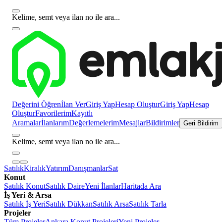
Kelime, semt veya ilan no ile ara...
Değerini Öğren
İlan Ver
Giriş Yap
Hesap Oluştur
Giriş Yap
Hesap
Oluştur
Favorilerim
Kayıtlı
Aramalar
İlanlarım
Değerlemelerim
Mesajlar
Bildirimler
Geri Bildirim
Kelime, semt veya ilan no ile ara...
Satılık
Kiralık
Yatırım
Danışmanlar
Sat
Konut
Satılık Konut
Satılık Daire
Yeni İlanlar
Haritada Ara
İş Yeri & Arsa
Satılık İş Yeri
Satılık Dükkan
Satılık Arsa
Satılık Tarla
Projeler
Tüm Projeler
Ankara Konut Projeleri
Yeni Projeler