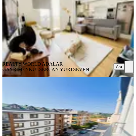
1+1
·
83 m²
·
Bahçe katı
·
07.08.2026
60.000 ₺
REALTY WORLD ADALAR GAYRİMENKUL
SERCAN
YURTSEVEN
Ara
REALTY WORLD ADALAR
Ara
GAYRİMENKUL
SERCAN YURTSEVEN
YENİ
Aydınevler Mah 2+1 Kiralık
İstanbul, Maltepe
2+1
·
90 m²
·
4. Kat
·
07.08.2026
41.000 ₺
Uğur Emlak
Abdullah Gürbüz