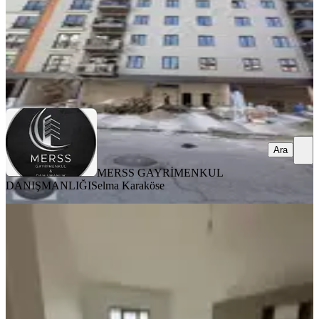
MERSS GAYRİMENKUL DANIŞMANLIĞI
Selma Karaköse
Ara
Ara
MERSS GAYRİMENKUL
DANIŞMANLIĞI
Selma Karaköse
YENİ
Sultanbeyli Suryapı İlkbaharda 1+1
Dairemiz Kiralıktır
İstanbul, Sultanbeyli
1+1
·
59 m²
·
2. Kat
·
07.08.2026
28.000 ₺