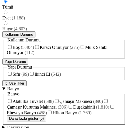
Tümü
Evet
(
1.188
)
Hayır
(
4.603
)
Kullanım Durumu
Kullanım Durumu
Boş
(
5.404
)
Kiracı Oturuyor
(
275
)
Mülk Sahibi
Oturuyor
(
112
)
Yapı Durumu
Yapı Durumu
Sıfır
(
99
)
İkinci El
(
542
)
İç Özellikler
Banyo
Banyo
Alaturka Tuvalet
(
588
)
Çamaşır Makinesi
(
890
)
Çamaşır Kurutma Makinesi
(
306
)
Duşakabinli
(
1.810
)
Ebeveyn Banyo
(
458
)
Hilton Banyo
(
1.369
)
Daha fazla göster (5)
Dekorasyon