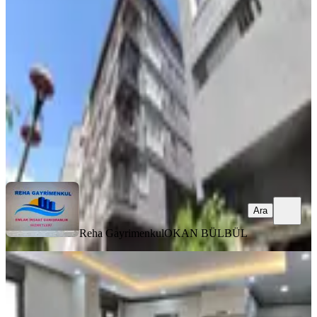
İstanbul, Kağıthane
2+1
·
105 m²
·
Düz Giriş (Zemin)
·
07.08.2026
43.000 ₺
Reha Gayrimenkul
OKAN BÜLBÜL
Ara
Ara
Reha Gayrimenkul
OKAN BÜLBÜL
YENİ
Yeditepe Acıbadem Fb Ünı Finans
Merkezi Metro Ulaşım Yakın
İstanbul, Ataşehir