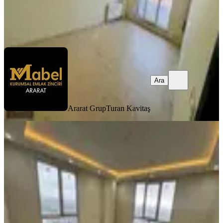
Ararat Grup
Turan Kavitaş
Ara
Ara
Ararat Grup
Turan Kavitaş
YENİ
Mabel'den Tuna Vadi Sitesinde
Kiralık 3+1 Daire..!!!
İstanbul, Esenler
3+1
·
120 m²
·
5. Kat
·
07.08.2026
50.000 ₺