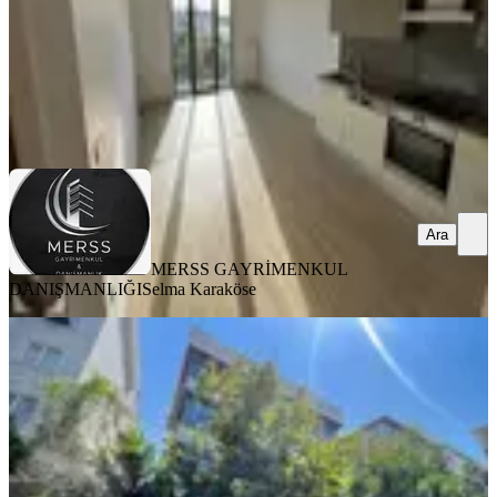
MERSS GAYRİMENKUL DANIŞMANLIĞI
Selma Karaköse
Ara
Ara
MERSS GAYRİMENKUL
DANIŞMANLIĞI
Selma Karaköse
YENİ
Birken Emlaktan Maltepe Atatürk
Caddesinde 1+1 Kiralık
İstanbul, Maltepe
1+1
·
60 m²
·
Yüksek giriş
·
07.08.2026
41.000 ₺