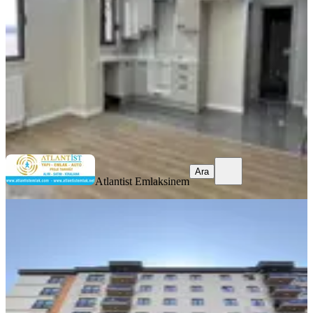
1+1
·
55 m²
·
Yüksek giriş
·
07.08.2026
34.500 ₺
Atlantist Emlak
sinem
Ara
Ara
Atlantist Emlak
sinem
YENİ
Sultanbeyli Ahmetyesevı De Site
İçerisinde 2+1 Daire
İstanbul, Sultanbeyli
2+1
·
100 m²
·
2. Kat
·
07.08.2026
36.000 ₺