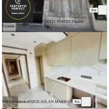
Ara
CENTURY21 PERFECT
Hatice
Ziyanak
YENİ
Çengelköy Bahçelievler Mah. 3+1 4.
Kat Ebeveyn Banyolu
İstanbul, Üsküdar
3+1
·
115 m²
·
4. Kat
·
07.08.2026
75.000 ₺
Vm Gayrimenkul
ÖZGE ASLAN MARHAN
Ara
Vm Gayrimenkul
ÖZGE ASLAN MARHAN
Ara