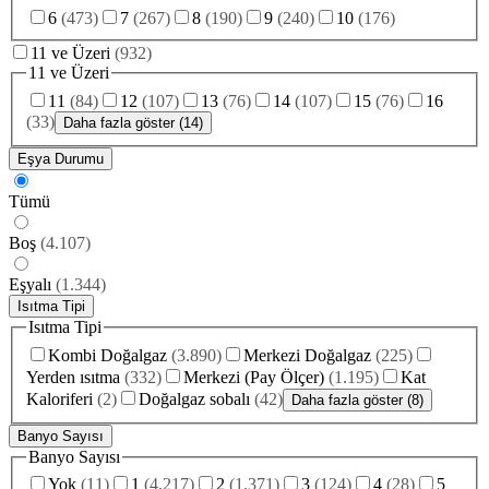
6
(
473
)
7
(
267
)
8
(
190
)
9
(
240
)
10
(
176
)
11 ve Üzeri
(
932
)
11 ve Üzeri
11
(
84
)
12
(
107
)
13
(
76
)
14
(
107
)
15
(
76
)
16
(
33
)
Daha fazla göster (14)
Eşya Durumu
Tümü
Boş
(
4.107
)
Eşyalı
(
1.344
)
Isıtma Tipi
Isıtma Tipi
Kombi Doğalgaz
(
3.890
)
Merkezi Doğalgaz
(
225
)
Yerden ısıtma
(
332
)
Merkezi (Pay Ölçer)
(
1.195
)
Kat
Kaloriferi
(
2
)
Doğalgaz sobalı
(
42
)
Daha fazla göster (8)
Banyo Sayısı
Banyo Sayısı
Yok
(
11
)
1
(
4.217
)
2
(
1.371
)
3
(
124
)
4
(
28
)
5