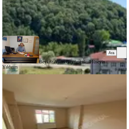
Beykoz Ajans Gayrimenkul
Hüseyin Yıldırım
Ara
Ara
Beykoz Ajans Gayrimenkul
Hüseyin
Yıldırım
YENİ
Organgazi Mh Kiralık 2+1 Daire 120
Mt Kurtköy İle Sınır
İstanbul, Sultanbeyli
2+1
·
120 m²
·
3. Kat
·
07.08.2026
25.500 ₺