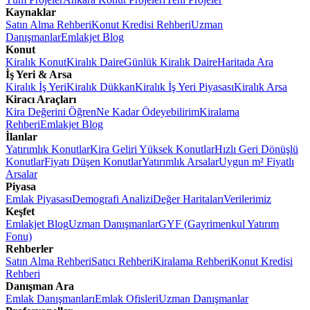
Kaynaklar
Satın Alma Rehberi
Konut Kredisi Rehberi
Uzman
Danışmanlar
Emlakjet Blog
Konut
Kiralık Konut
Kiralık Daire
Günlük Kiralık Daire
Haritada Ara
İş Yeri & Arsa
Kiralık İş Yeri
Kiralık Dükkan
Kiralık İş Yeri Piyasası
Kiralık Arsa
Kiracı Araçları
Kira Değerini Öğren
Ne Kadar Ödeyebilirim
Kiralama
Rehberi
Emlakjet Blog
İlanlar
Yatırımlık Konutlar
Kira Geliri Yüksek Konutlar
Hızlı Geri Dönüşlü
Konutlar
Fiyatı Düşen Konutlar
Yatırımlık Arsalar
Uygun m² Fiyatlı
Arsalar
Piyasa
Emlak Piyasası
Demografi Analizi
Değer Haritaları
Verilerimiz
Keşfet
Emlakjet Blog
Uzman Danışmanlar
GYF (Gayrimenkul Yatırım
Fonu)
Rehberler
Satın Alma Rehberi
Satıcı Rehberi
Kiralama Rehberi
Konut Kredisi
Rehberi
Danışman Ara
Emlak Danışmanları
Emlak Ofisleri
Uzman Danışmanlar