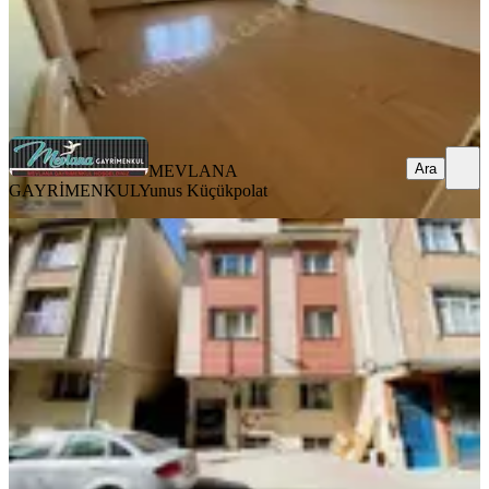
MEVLANA GAYRİMENKUL
Yunus Küçükpolat
Ara
Ara
MEVLANA
GAYRİMENKUL
Yunus Küçükpolat
YENİ
M.akif Mh Küçükçekmece Kiralık
75m2 Güney Cephe Yeni Bahçe Kat
İstanbul, Küçükçekmece
1+1
·
75 m²
·
Bahçe katı
·
07.08.2026
23.000 ₺
AKAY GAYRİMENKUL
ERKAN AKAY