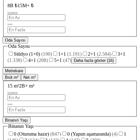
8B ₺
15M+ ₺
—
Oda Sayısı
Oda Sayısı
Stüdyo (1+0)
(
190
)
1+1
(
1.191
)
2+1
(
2.584
)
3+1
(
1.338
)
4+1
(
208
)
5+1
(
47
)
Daha fazla göster (16)
Metrekare
Brüt m²
Net m²
15 m²
2B+ m²
—
Binanın Yaşı
Binanın Yaşı
0 (Oturuma hazır)
(
847
)
0 (Yapım aşamasında)
(
4
)
1