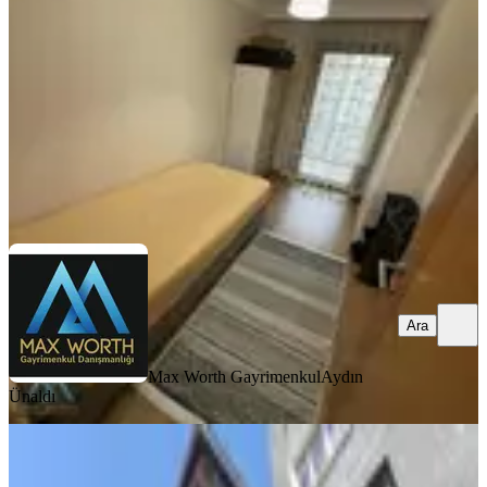
2+1
·
75 m²
·
5. Kat
·
07.08.2026
45.000 ₺
Max Worth Gayrimenkul
Aydın Ünaldı
Ara
Ara
Max Worth Gayrimenkul
Aydın
Ünaldı
YENİ
Kağıthane Merkez Metroya 50 M
Mesafede 2+1 105 M2 Kiralık Daire