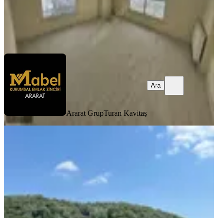
Ararat Grup
Turan Kavitaş
Ara
Ara
Ararat Grup
Turan Kavitaş
YENİ
Beykoz Çavuşbaşı'nda Muhteşem
Orman Manzaralı 2+1 Kiralık Daire
İstanbul, Beykoz
2+1
·
110 m²
·
Çatı Katı
·
07.08.2026
40.000 ₺