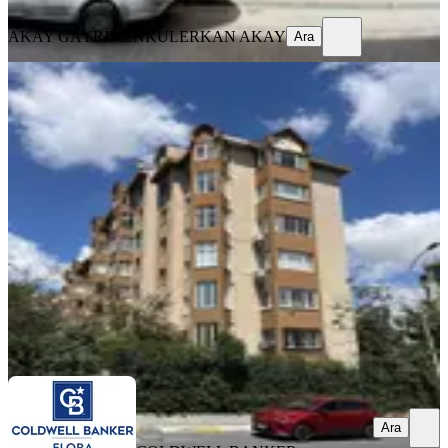
Ara
AKAY GAYRİMENKUL
ERKAN AKAY
Ara
YENİ
Esenkent Açelya Havuzlu Kiralık Boş
Temiz 3+1 Dublesx
İstanbul, Esenyurt
3+1
·
185 m²
·
Yüksek giriş
·
07.08.2026
46.000 ₺
COLDWELL BANKER FLORA
Muazzez Siyahpus
Ara
Ara