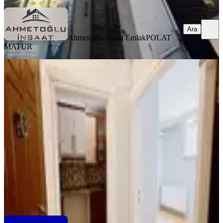
Ara
Ahmetoğlu İnşaat Emlak
POLAT
MATUR
YENİ
Kâğıthane Gültepede Plazalara Yakın
1+1 Kiralık Daire
İstanbul, Kağıthane
2+1
·
55 m²
·
Bodrum Kat
·
07.08.2026
30.500 ₺
ROOKZ TREND
Sevinç YÜN
Ara