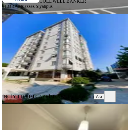
COLDWELL BANKER
FLORA
Muazzez Siyahpus
YENİ
Maltepe Merıç Sitesinde Eşyalı 2+1
Kiralık Daire
İstanbul, Maltepe
2+1
·
100 m²
·
3. Kat
·
07.08.2026
49.000 ₺
İNCİ YILDIRIM GAYRİMENKUL
İnci Yıldırım
Ara
İNCİ YILDIRIM GAYRİMENKUL
İnci Yıldırım
Ara
YENİ
Kiralık 2+1 Daire İstiklal
Mahallesinde
İstanbul, Ümraniye