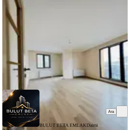
YENİ
Bulut Beta Dan Sultanbeyli Fatih
Mah Kiralık Ara Kat Daire
İstanbul, Sultanbeyli
2+1
·
90 m²
·
2. Kat
·
07.08.2026
32.000 ₺
BULUT BETA EMLAK
Daimi Bulut
Ara
Ara
BULUT BETA EMLAK
Daimi