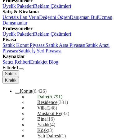
Profesyoneller
Üyelik Paketleri
Reklam Çözümleri
Satış & Kiralama
Ücretsiz İlan Verin
Değerini Öğren
Danışman Bul
Uzman
Danışmanlar
Profesyoneller
Üyelik Paketleri
Reklam Çözümleri
Piyasa
Satılık Konut Piyasası
Satılık Arsa Piyasası
Satılık Arazi
Piyasası
Satılık İş Yeri Piyasası
Kaynaklar
Satıcı Rehberi
Emlakjet Blog
Filtrele
1
Satılık
Kiralık
Konut
(6.426)
Daire
(5.791)
Residence
(331)
Villa
(248)
Müstakil Ev
(32)
Bina
(16)
Yazlık
(4)
Köşk
(3)
Yalı Dairesi
(1)