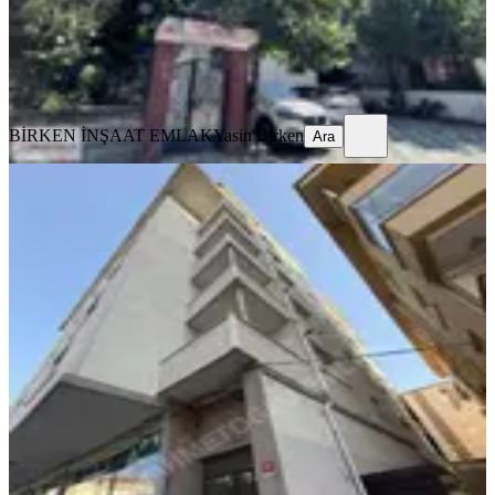
BİRKEN İNŞAAT EMLAK
Yasin Birken
Ara
BİRKEN İNŞAAT EMLAK
Yasin Birken
Ara
YENİ
Fevzi Çakmak Mahallesinde 150 M²
Net Kullanım Alanlı Kiralık 3+1
İstanbul, Pendik
3+1
·
180 m²
·
7. Kat
·
07.08.2026
35.000 ₺
Ahmetoğlu İnşaat Emlak
POLAT MATUR
Ara