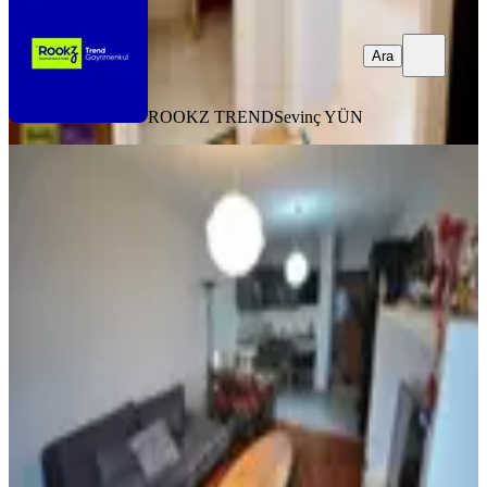
Ara
ROOKZ TREND
Sevinç YÜN
YENİ
Pyramıd'den Ataköy 7-8 Turkuaz
Sitesi Temiz Mobilyalı 1+1
İstanbul, Bakırköy
1+1
·
55 m²
·
13. Kat
·
07.08.2026
52.500 ₺
PYRAMID EMLAK OFİSİ
Gökhan Günindi
Ara