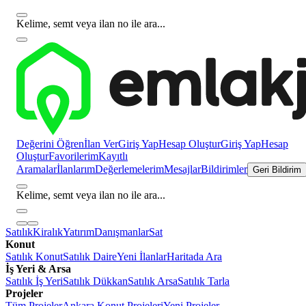
Kelime, semt veya ilan no ile ara...
Değerini Öğren
İlan Ver
Giriş Yap
Hesap Oluştur
Giriş Yap
Hesap
Oluştur
Favorilerim
Kayıtlı
Aramalar
İlanlarım
Değerlemelerim
Mesajlar
Bildirimler
Geri Bildirim
Kelime, semt veya ilan no ile ara...
Satılık
Kiralık
Yatırım
Danışmanlar
Sat
Konut
Satılık Konut
Satılık Daire
Yeni İlanlar
Haritada Ara
İş Yeri & Arsa
Satılık İş Yeri
Satılık Dükkan
Satılık Arsa
Satılık Tarla
Projeler
Tüm Projeler
Ankara Konut Projeleri
Yeni Projeler