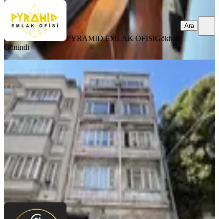
Ara
PYRAMID EMLAK OFİSİ
Gökhan
Günindi
YENİ
Kadıköy Moda'da Kiralık 2+1
İstanbul, Kadıköy
2+1
·
75 m²
·
1. Kat
·
07.08.2026
69.000 ₺
CENTURY21 PERFECT
Hatice Ziyanak
Ara