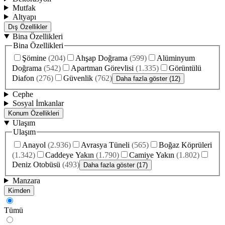
Mutfak
Altyapı
Dış Özellikler
Bina Özellikleri
Bina Özellikleri
Şömine
(
204
)
Ahşap Doğrama
(
599
)
Alüminyum
Doğrama
(
542
)
Apartman Görevlisi
(
1.335
)
Görüntülü
Diafon
(
276
)
Güvenlik
(
762
)
Daha fazla göster (12)
Cephe
Sosyal İmkanlar
Konum Özellikleri
Ulaşım
Ulaşım
Anayol
(
2.936
)
Avrasya Tüneli
(
565
)
Boğaz Köprüleri
(
1.342
)
Caddeye Yakın
(
1.790
)
Camiye Yakın
(
1.802
)
Deniz Otobüsü
(
493
)
Daha fazla göster (17)
Manzara
Kimden
Tümü