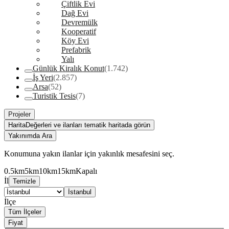
Çiftlik Evi
Dağ Evi
Devremülk
Kooperatif
Köy Evi
Prefabrik
Yalı
Günlük Kiralık Konut
(1.742)
İş Yeri
(2.857)
Arsa
(52)
Turistik Tesis
(7)
Projeler
Harita
Değerleri ve ilanları tematik haritada görün
Yakınımda Ara
Konumuna yakın ilanlar için yakınlık mesafesini seç.
0.5km
5km
10km
15km
Kapalı
İl
Temizle
İstanbul
İlçe
Tüm İlçeler
Fiyat