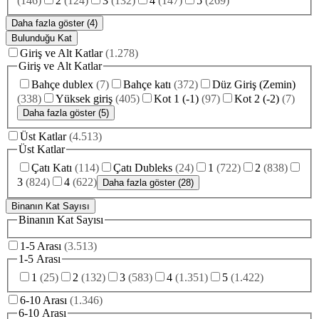
(
146
)
2
(
124
)
3
(
132
)
4
(
147
)
5
(
269
)
Daha fazla göster (4)
Bulunduğu Kat
Giriş ve Alt Katlar
(
1.278
)
Giriş ve Alt Katlar
Bahçe dublex
(
7
)
Bahçe katı
(
372
)
Düz Giriş (Zemin)
(
338
)
Yüksek giriş
(
405
)
Kot 1 (-1)
(
97
)
Kot 2 (-2)
(
7
)
Daha fazla göster (5)
Üst Katlar
(
4.513
)
Üst Katlar
Çatı Katı
(
114
)
Çatı Dubleks
(
24
)
1
(
722
)
2
(
838
)
3
(
824
)
4
(
622
)
Daha fazla göster (28)
Binanın Kat Sayısı
Binanın Kat Sayısı
1-5 Arası
(
3.513
)
1-5 Arası
1
(
25
)
2
(
132
)
3
(
583
)
4
(
1.351
)
5
(
1.422
)
6-10 Arası
(
1.346
)
6-10 Arası