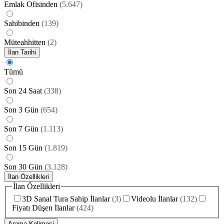
Emlak Ofisinden
(
5.647
)
Sahibinden
(
139
)
Müteahhitten
(
2
)
İlan Tarihi
Tümü
Son 24 Saat
(
338
)
Son 3 Gün
(
654
)
Son 7 Gün
(
1.113
)
Son 15 Gün
(
1.819
)
Son 30 Gün
(
3.128
)
İlan Özellikleri
İlan Özellikleri
3D Sanal Tura Sahip İlanlar
(
3
)
Videolu İlanlar
(
132
)
Fiyatı Düşen İlanlar
(
424
)
Arama Kelimesi