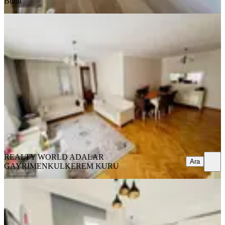
Bulut
YENİ
Kerem Kuru'dan Küçükyalı Ortayol
Sokak Ara Kat Kiralık Daire
İstanbul, Maltepe
3.5+1
·
135 m²
·
4. Kat
·
07.08.2026
52.000 ₺
REALTY WORLD ADALAR GAYRİMENKUL
KEREM KURU
Ara
REALTY WORLD ADALAR
Ara
GAYRİMENKUL
KEREM KURU
YENİ
Sercan Yurtseven'den Nish Adalarda
1+1 Bahçe Katı
İstanbul, Maltepe