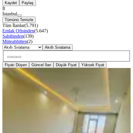
Kaydet
Paylaş
İl
İstanbul
Tümünü Temizle
Tüm İlanlar
(
5.791
)
Emlak Ofisinden
(
5.647
)
Sahibinden
(
139
)
Müteahhitten
(
2
)
Akıllı Sıralama
Fiyatı Düşen
Güncel İlan
Düşük Fiyat
Yüksek Fiyat
YENİ
Mabel'den Esenler Tuna Vadi
Sitesinde Kiralık 2+1 Daire...!!
İstanbul, Esenler
2+1
·
95 m²
·
7. Kat
·
07.08.2026
45.000 ₺