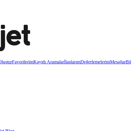
luştur
Favorilerim
Kayıtlı Aramalar
İlanlarım
Değerlemelerim
Mesajlar
Bi
et Blog