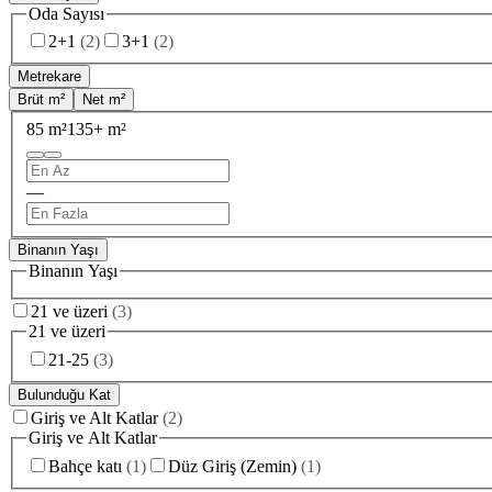
Oda Sayısı
2+1
(
2
)
3+1
(
2
)
Metrekare
Brüt m²
Net m²
85 m²
135+ m²
—
Binanın Yaşı
Binanın Yaşı
21 ve üzeri
(
3
)
21 ve üzeri
21-25
(
3
)
Bulunduğu Kat
Giriş ve Alt Katlar
(
2
)
Giriş ve Alt Katlar
Bahçe katı
(
1
)
Düz Giriş (Zemin)
(
1
)