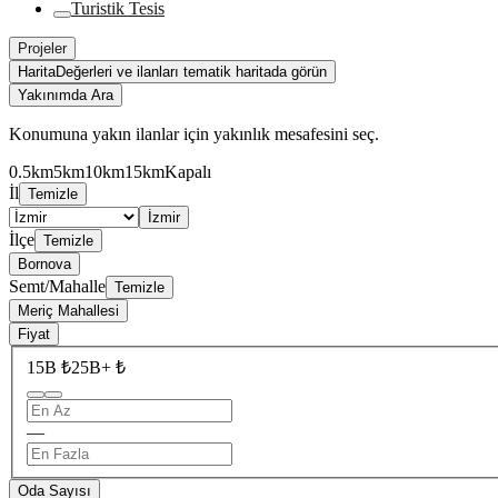
Turistik Tesis
Projeler
Harita
Değerleri ve ilanları tematik haritada görün
Yakınımda Ara
Konumuna yakın ilanlar için yakınlık mesafesini seç.
0.5km
5km
10km
15km
Kapalı
İl
Temizle
İzmir
İlçe
Temizle
Bornova
Semt/Mahalle
Temizle
Meriç Mahallesi
Fiyat
15B ₺
25B+ ₺
—
Oda Sayısı