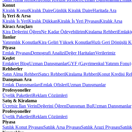
Konut
Kiralık Konut
Kiralık Daire
Günlük Kiralık Daire
Haritada Ara
İş Yeri & Arsa
Kiralık İş Yeri
Kiralık Dükkan
Kiralık İş Yeri Piyasası
Kiralık Arsa
Kiracı Araçları
Kira Değerini Öğren
Ne Kadar Ödeyebilirim
Kiralama Rehberi
Emlakj
İlanlar
Yatırımlık Konutlar
Kira Geliri Yüksek Konutlar
Hızlı Geri Dönüşlü K
Piyasa
Emlak Piyasası
Demografi Analizi
Değer Haritaları
Verilerimiz
Keşfet
Emlakjet Blog
Uzman Danışmanlar
GYF (Gayrimenkul Yatırım Fonu)
Rehberler
Satın Alma Rehberi
Satıcı Rehberi
Kiralama Rehberi
Konut Kredisi Re
Danışman Ara
Emlak Danışmanları
Emlak Ofisleri
Uzman Danışmanlar
Profesyoneller
Üyelik Paketleri
Reklam Çözümleri
Satış & Kiralama
Ücretsiz İlan Verin
Değerini Öğren
Danışman Bul
Uzman Danışmanlar
Profesyoneller
Üyelik Paketleri
Reklam Çözümleri
Piyasa
Satılık Konut Piyasası
Satılık Arsa Piyasası
Satılık Arazi Piyasası
Satılı