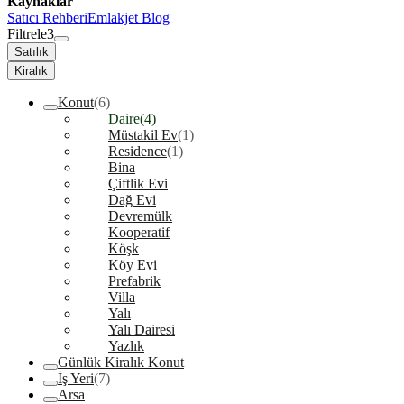
Kaynaklar
Satıcı Rehberi
Emlakjet Blog
Filtrele
3
Satılık
Kiralık
Konut
(6)
Daire
(4)
Müstakil Ev
(1)
Residence
(1)
Bina
Çiftlik Evi
Dağ Evi
Devremülk
Kooperatif
Köşk
Köy Evi
Prefabrik
Villa
Yalı
Yalı Dairesi
Yazlık
Günlük Kiralık Konut
İş Yeri
(7)
Arsa