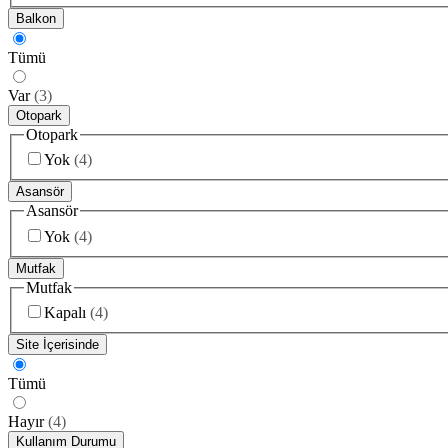
Balkon
Tümü
Var
(
3
)
Otopark
Otopark
Yok
(
4
)
Asansör
Asansör
Yok
(
4
)
Mutfak
Mutfak
Kapalı
(
4
)
Site İçerisinde
Tümü
Hayır
(
4
)
Kullanım Durumu