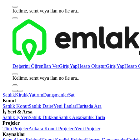
Kelime, semt veya ilan no ile ara...
Değerini Öğren
İlan Ver
Giriş Yap
Hesap Oluştur
Giriş Yap
Hesap O
Kelime, semt veya ilan no ile ara...
Satılık
Kiralık
Yatırım
Danışmanlar
Sat
Konut
Satılık Konut
Satılık Daire
Yeni İlanlar
Haritada Ara
İş Yeri & Arsa
Satılık İş Yeri
Satılık Dükkan
Satılık Arsa
Satılık Tarla
Projeler
Tüm Projeler
Ankara Konut Projeleri
Yeni Projeler
Kaynaklar
Satın Alma Rehberi
Konut Kredisi Rehberi
Uzman Danışmanlar
Emlakj