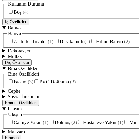
Kullanım Durumu
Boş
(
4
)
İç Özellikler
Banyo
Banyo
Alaturka Tuvalet
(
1
)
Duşakabinli
(
1
)
Hilton Banyo
(
2
)
Dekorasyon
Mutfak
Dış Özellikler
Bina Özellikleri
Bina Özellikleri
Isıcam
(
3
)
PVC Doğrama
(
3
)
Cephe
Sosyal İmkanlar
Konum Özellikleri
Ulaşım
Ulaşım
Camiye Yakın
(
1
)
Dolmuş
(
2
)
Hastaneye Yakın
(
1
)
Mini
Manzara
Kimden