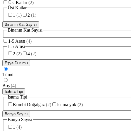
Üst Katlar
(
2
)
Üst Katlar
1
(
1
)
2
(
1
)
Binanın Kat Sayısı
Binanın Kat Sayısı
1-5 Arası
(
4
)
1-5 Arası
2
(
2
)
4
(
2
)
Eşya Durumu
Tümü
Boş
(
4
)
Isıtma Tipi
Isıtma Tipi
Kombi Doğalgaz
(
2
)
Isıtma yok
(
2
)
Banyo Sayısı
Banyo Sayısı
1
(
4
)