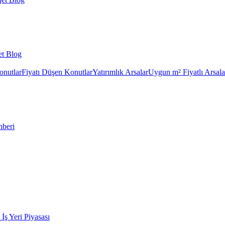
et Blog
onutlar
Fiyatı Düşen Konutlar
Yatırımlık Arsalar
Uygun m² Fiyatlı Arsala
hberi
k İş Yeri Piyasası