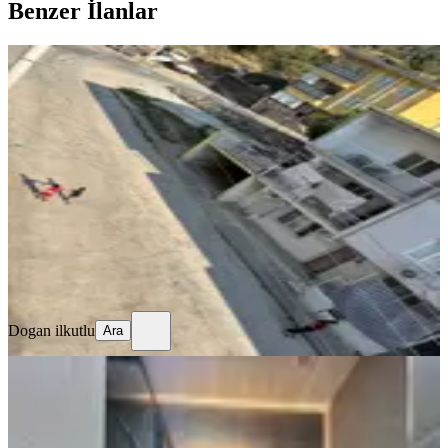
Benzer İlanlar
YENİ
Altındağ Merkez Mahallesi’nde 2 + 1
Ev Temiz
Bornova, Merkez Mahallesi
2+1
·
120 m²
·
3. Kat
·
08.08.2026
25.000 ₺
Dogan ilkutlu
Ara
Dogan ilkutlu
Ara
YENİ
Point Residence Kiralık Eşyalı 26. Kat
Deniz Cephe 1+1 Daire
Bornova, Yeşilova Mahallesi