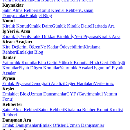
Kaynaklar
Satın Alma Rehberi
Konut Kredisi Rehberi
Uzman
Danışmanlar
Emlakjet Blog
Konut
Kiralık Konut
Kiralık Daire
Günlük Kiralık Daire
Haritada Ara
İş Yeri & Arsa
Kiralık İş Yeri
Kiralık Dükkan
Kiralık İş Yeri Piyasası
Kiralık Arsa
Kiracı Araçları
Kira Değerini Öğren
Ne Kadar Ödeyebilirim
Kiralama
Rehberi
Emlakjet Blog
İlanlar
Yatırımlık Konutlar
Kira Geliri Yüksek Konutlar
Hızlı Geri Dönüşlü
Konutlar
Fiyatı Düşen Konutlar
Yatırımlık Arsalar
Uygun m² Fiyatlı
Arsalar
Piyasa
Emlak Piyasası
Demografi Analizi
Değer Haritaları
Verilerimiz
Keşfet
Emlakjet Blog
Uzman Danışmanlar
GYF (Gayrimenkul Yatırım
Fonu)
Rehberler
Satın Alma Rehberi
Satıcı Rehberi
Kiralama Rehberi
Konut Kredisi
Rehberi
Danışman Ara
Emlak Danışmanları
Emlak Ofisleri
Uzman Danışmanlar