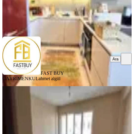
FAST BUY GAYRİMENKUL
ahmet algül
Ara
Ara
FAST BUY
GAYRİMENKUL
ahmet algül
YENİ
Bornova Spotçular Sokağında 3+1
Kiralık Daire
Bornova, Ergene Mahallesi
3+1
·
110 m²
·
3. Kat
·
05.08.2026