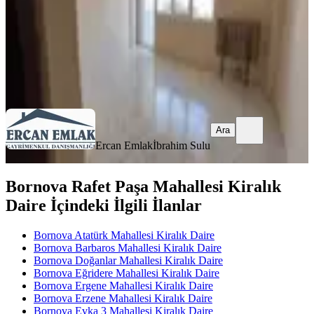
31.000 ₺
Ercan Emlak
İbrahim Sulu
Ara
Ara
Ercan Emlak
İbrahim Sulu
Bornova Rafet Paşa Mahallesi Kiralık
Daire İçindeki İlgili İlanlar
Bornova Atatürk Mahallesi Kiralık Daire
Bornova Barbaros Mahallesi Kiralık Daire
Bornova Doğanlar Mahallesi Kiralık Daire
Bornova Eğridere Mahallesi Kiralık Daire
Bornova Ergene Mahallesi Kiralık Daire
Bornova Erzene Mahallesi Kiralık Daire
Bornova Evka 3 Mahallesi Kiralık Daire