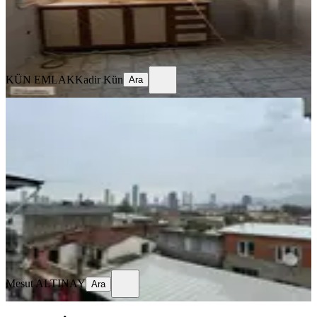
KÜN EMLAK
Kadir Kün
Ara
KÜN EMLAK
Kadir Kün
Ara
BALKONLU
Sahibinden Kiralık 2+1 Teraslı Daire
Bornova, Rafet Paşa Mahallesi
2+1
·
148 m²
·
4. Kat
·
13.05.2026
21.000 ₺
Mesut ALTINAY
Ara
Mesut ALTINAY
Ara