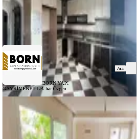
BORN YAPI GAYRİMENKUL
Bahar Özgen
Ara
Ara
BORN YAPI
GAYRİMENKUL
Bahar Özgen
YENİ
Bornova Merkezde Yeni Binada 2+1
Kiralık Büyük Köşe Daire
Bornova, Ergene Mahallesi
2+1
·
93 m²
·
2. Kat
·
06.08.2026