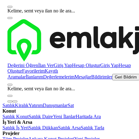
Kelime, semt veya ilan no ile ara...
Değerini Öğren
İlan Ver
Giriş Yap
Hesap Oluştur
Giriş Yap
Hesap
Oluştur
Favorilerim
Kayıtlı
Aramalar
İlanlarım
Değerlemelerim
Mesajlar
Bildirimler
Geri Bildirim
Kelime, semt veya ilan no ile ara...
Satılık
Kiralık
Yatırım
Danışmanlar
Sat
Konut
Satılık Konut
Satılık Daire
Yeni İlanlar
Haritada Ara
İş Yeri & Arsa
Satılık İş Yeri
Satılık Dükkan
Satılık Arsa
Satılık Tarla
Projeler
Tüm Projeler
Ankara Konut Projeleri
Yeni Projeler