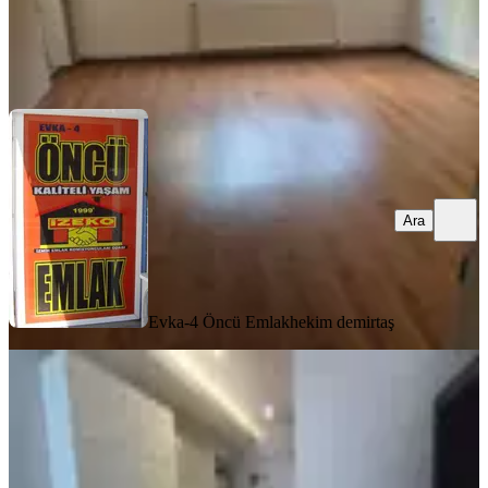
Evka-4 Öncü Emlak
hekim demirtaş
Ara
Ara
Evka-4 Öncü Emlak
hekim demirtaş
YENİ
Bornova Atatürk Mah. 1+1 Eşyalı
Lüks Kiralık Daireler
Bornova, Atatürk Mahallesi
1+1
·
37 m²
·
3. Kat
·
06.08.2026