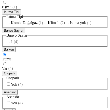
Eşyalı
(
1
)
Isıtma Tipi
Isıtma Tipi
Kombi Doğalgaz
(
1
)
Klimalı
(
2
)
Isıtma yok
(
1
)
Banyo Sayısı
Banyo Sayısı
1
(
4
)
Balkon
Tümü
Var
(
4
)
Otopark
Otopark
Yok
(
4
)
Asansör
Asansör
Yok
(
4
)