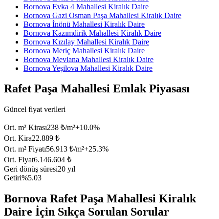
Bornova Evka 4 Mahallesi Kiralık Daire
Bornova Gazi Osman Paşa Mahallesi Kiralık Daire
Bornova İnönü Mahallesi Kiralık Daire
Bornova Kazımdirik Mahallesi Kiralık Daire
Bornova Kızılay Mahallesi Kiralık Daire
Bornova Meriç Mahallesi Kiralık Daire
Bornova Mevlana Mahallesi Kiralık Daire
Bornova Yeşilova Mahallesi Kiralık Daire
Rafet Paşa Mahallesi Emlak Piyasası
Güncel fiyat verileri
Ort. m² Kirası
238 ₺/m²
+
10.0
%
Ort. Kira
22.889 ₺
Ort. m² Fiyatı
56.913 ₺/m²
+
25.3
%
Ort. Fiyat
6.146.604 ₺
Geri dönüş süresi
20 yıl
Getiri
%5.03
Bornova Rafet Paşa Mahallesi Kiralık
Daire İçin Sıkça Sorulan Sorular