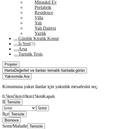
Müstakil Ev
Prefabrik
Residence
Villa
Yalı
Yalı Dairesi
Yazlık
Günlük Kiralık Konut
İş Yeri
(5)
Arsa
Turistik Tesis
Projeler
Harita
Değerleri ve ilanları tematik haritada görün
Yakınımda Ara
Konumuna yakın ilanlar için yakınlık mesafesini seç.
0.5km
5km
10km
15km
Kapalı
İl
Temizle
İzmir
İlçe
Temizle
Bornova
Semt/Mahalle
Temizle