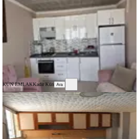
Kün Emlak'dan Eşyalı,1+1,yeşilova
Sondurak Mevkinde
Bornova, Rafet Paşa Mahallesi
1+1
·
250 m²
·
6. Kat
·
05.08.2026
25.000 ₺
KÜN EMLAK
Kadir Kün
Ara
KÜN EMLAK
Kadir Kün
Ara
BALKONLU
Kün Emlakdan Kiralık 2+1 Daire
Bornova, Rafet Paşa Mahallesi
2+1
·
85 m²
·
4. Kat
·
05.08.2026
20.000 ₺