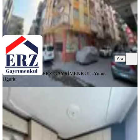
ERZ GAYRİMENKUL -
Yunus Uğurlu
Ara
Ara
ERZ GAYRİMENKUL -
Yunus
Uğurlu
YENİ
Bornova Naldöken'de Ara Kat
Bakımlı Ve Ferah 2+1 Kiralık Daire
Bornova, Naldöken Mahallesi
2+1
·
100 m²
·
2. Kat
·
06.08.2026
17.000 ₺