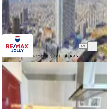
Remax Jolly
ÜMİT BİRKAN
Ara
Ara
Remax Jolly
ÜMİT BİRKAN
YENİ
Yaşar Üni Yakını 2+1 Eşyalı Deniz
Manzaralı Kiralık Daire
Bornova, Kazımdirik Mahallesi
2+1
·
90 m²
·
23. Kat
·
06.08.2026
68.000 ₺