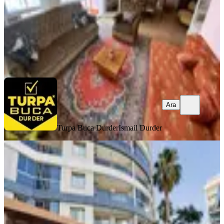
35.000 ₺
Turpa Buca Durder
İsmail Durder
Ara
Ara
Turpa Buca Durder
İsmail Durder
YENİ
Bornova Goldiva Güney Sitesinde
Kiralık 3+1 Lüks Daire
Bornova, Yeşilova Mahallesi
3+1
·
140 m²
·
4. Kat
·
07.08.2026
70.000 ₺