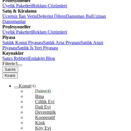
Profesyoneller
Üyelik Paketleri
Reklam Çözümleri
Satış & Kiralama
Ücretsiz İlan Verin
Değerini Öğren
Danışman Bul
Uzman
Danışmanlar
Profesyoneller
Üyelik Paketleri
Reklam Çözümleri
Piyasa
Satılık Konut Piyasası
Satılık Arsa Piyasası
Satılık Arazi
Piyasası
Satılık İş Yeri Piyasası
Kaynaklar
Satıcı Rehberi
Emlakjet Blog
Filtrele
3
Satılık
Kiralık
Konut
(4)
Daire
(4)
Bina
Çiftlik Evi
Dağ Evi
Devremülk
Kooperatif
Köşk
Köy Evi