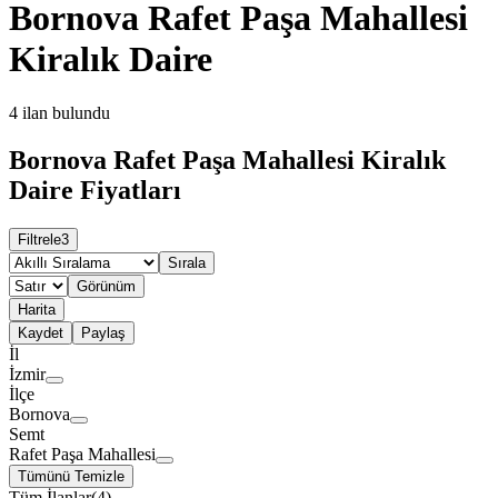
Bornova Rafet Paşa Mahallesi
Kiralık Daire
4
ilan bulundu
Bornova Rafet Paşa Mahallesi Kiralık
Daire Fiyatları
Filtrele
3
Sırala
Görünüm
Harita
Kaydet
Paylaş
İl
İzmir
İlçe
Bornova
Semt
Rafet Paşa Mahallesi
Tümünü Temizle
Tüm İlanlar
(
4
)