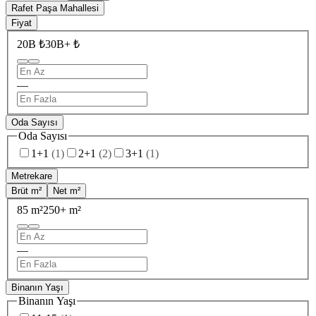
Rafet Paşa Mahallesi
Fiyat
20B ₺
30B+ ₺
—
Oda Sayısı
Oda Sayısı
1+1
(
1
)
2+1
(
2
)
3+1
(
1
)
Metrekare
Brüt m²
Net m²
85 m²
250+ m²
—
Binanın Yaşı
Binanın Yaşı