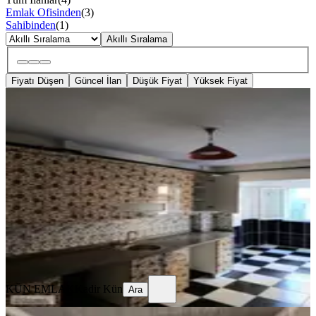
Emlak Ofisinden
(
3
)
Sahibinden
(
1
)
Akıllı Sıralama
Fiyatı Düşen
Güncel İlan
Düşük Fiyat
Yüksek Fiyat
YENİ
Kün Emlak'dan Kiralık
3+1,doğalgazlı,klimalı,daire
Bornova, Rafet Paşa Mahallesi
3+1
·
120 m²
·
1. Kat
·
07.08.2026
30.000 ₺
KÜN EMLAK
Kadir Kün
Ara
KÜN EMLAK
Kadir Kün
Ara
YENİ