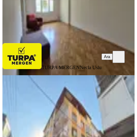
TURPA MERGEN
Necla Uslu
Ara
Ara
TURPA MERGEN
Necla Uslu
YENİ
Erz'den Geniş Ailelere Uygun 3+1
Kiralık Fırsat Daire
Bornova, Koşukavak Mahallesi
3+1
·
185 m²
·
4. Kat
·
06.08.2026
40.000 ₺