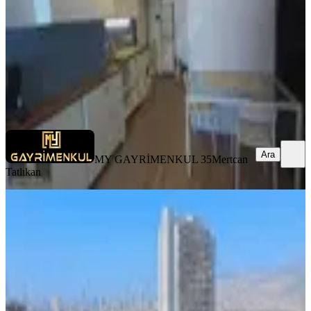
24.000 ₺
MY GAYRİMENKUL 35
Mertcan Tatlıkan
Ara
Ara
MY GAYRİMENKUL 35
Mertcan
Tatlıkan
YENİ
Point Residence Kiralık Eşyalı 26. Kat
Deniz Cephe 1+1 Daire
Bornova, Yeşilova Mahallesi
1+1
·
65 m²
·
26. Kat
·
06.08.2026
40.000 ₺