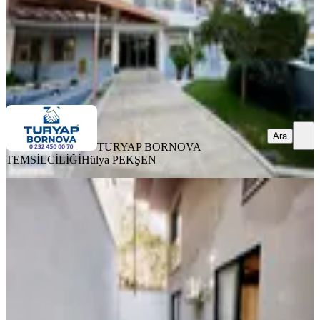
TURYAP BORNOVA TEMSİLCİLİĞİ
Hülya PEKŞEN
Ara
Ara
TURYAP BORNOVA
TEMSİLCİLİĞİ
Hülya PEKŞEN
YENİ
Akalın'dan Bornova'da Bahçeli Eşyalı
Kiralık Daire
Bornova, Kızılay Mahallesi
1+1
·
65 m²
·
Bahçe katı
·
06.08.2026
36.000 ₺