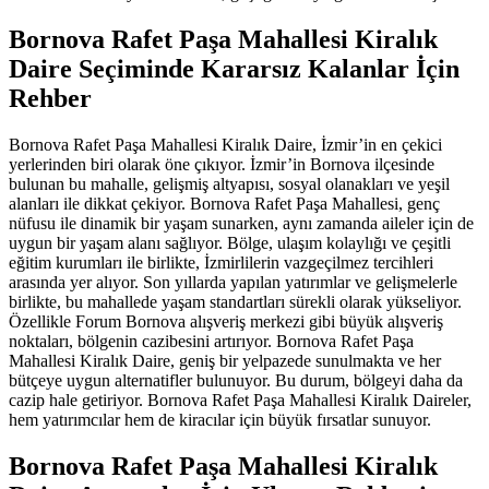
Bornova Rafet Paşa Mahallesi Kiralık
Daire Seçiminde Kararsız Kalanlar İçin
Rehber
Bornova Rafet Paşa Mahallesi Kiralık Daire, İzmir’in en çekici
yerlerinden biri olarak öne çıkıyor. İzmir’in Bornova ilçesinde
bulunan bu mahalle, gelişmiş altyapısı, sosyal olanakları ve yeşil
alanları ile dikkat çekiyor. Bornova Rafet Paşa Mahallesi, genç
nüfusu ile dinamik bir yaşam sunarken, aynı zamanda aileler için de
uygun bir yaşam alanı sağlıyor. Bölge, ulaşım kolaylığı ve çeşitli
eğitim kurumları ile birlikte, İzmirlilerin vazgeçilmez tercihleri
arasında yer alıyor. Son yıllarda yapılan yatırımlar ve gelişmelerle
birlikte, bu mahallede yaşam standartları sürekli olarak yükseliyor.
Özellikle Forum Bornova alışveriş merkezi gibi büyük alışveriş
noktaları, bölgenin cazibesini artırıyor. Bornova Rafet Paşa
Mahallesi Kiralık Daire, geniş bir yelpazede sunulmakta ve her
bütçeye uygun alternatifler bulunuyor. Bu durum, bölgeyi daha da
cazip hale getiriyor. Bornova Rafet Paşa Mahallesi Kiralık Daireler,
hem yatırımcılar hem de kiracılar için büyük fırsatlar sunuyor.
Bornova Rafet Paşa Mahallesi Kiralık