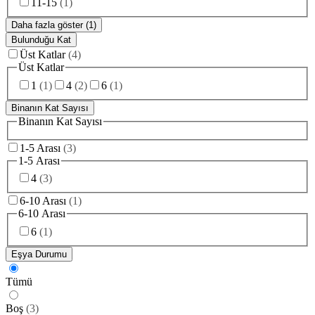
11-15
(
1
)
Daha fazla göster (1)
Bulunduğu Kat
Üst Katlar
(
4
)
Üst Katlar
1
(
1
)
4
(
2
)
6
(
1
)
Binanın Kat Sayısı
Binanın Kat Sayısı
1-5 Arası
(
3
)
1-5 Arası
4
(
3
)
6-10 Arası
(
1
)
6-10 Arası
6
(
1
)
Eşya Durumu
Tümü
Boş
(
3
)