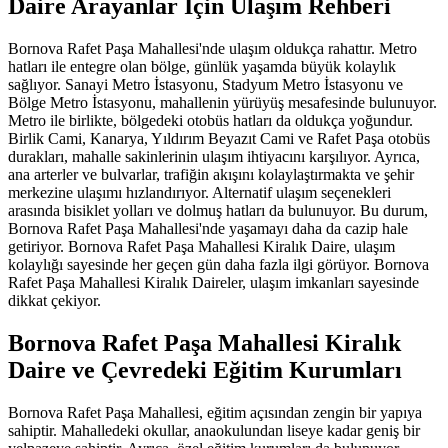
Daire Arayanlar İçin Ulaşım Rehberi
Bornova Rafet Paşa Mahallesi'nde ulaşım oldukça rahattır. Metro
hatları ile entegre olan bölge, günlük yaşamda büyük kolaylık
sağlıyor. Sanayi Metro İstasyonu, Stadyum Metro İstasyonu ve
Bölge Metro İstasyonu, mahallenin yürüyüş mesafesinde bulunuyor.
Metro ile birlikte, bölgedeki otobüs hatları da oldukça yoğundur.
Birlik Cami, Kanarya, Yıldırım Beyazıt Cami ve Rafet Paşa otobüs
durakları, mahalle sakinlerinin ulaşım ihtiyacını karşılıyor. Ayrıca,
ana arterler ve bulvarlar, trafiğin akışını kolaylaştırmakta ve şehir
merkezine ulaşımı hızlandırıyor. Alternatif ulaşım seçenekleri
arasında bisiklet yolları ve dolmuş hatları da bulunuyor. Bu durum,
Bornova Rafet Paşa Mahallesi'nde yaşamayı daha da cazip hale
getiriyor. Bornova Rafet Paşa Mahallesi Kiralık Daire, ulaşım
kolaylığı sayesinde her geçen gün daha fazla ilgi görüyor. Bornova
Rafet Paşa Mahallesi Kiralık Daireler, ulaşım imkanları sayesinde
dikkat çekiyor.
Bornova Rafet Paşa Mahallesi Kiralık
Daire ve Çevredeki Eğitim Kurumları
Bornova Rafet Paşa Mahallesi, eğitim açısından zengin bir yapıya
sahiptir. Mahalledeki okullar, anaokulundan liseye kadar geniş bir