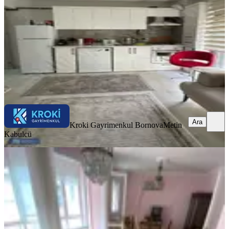
1+1
·
55 m²
·
2. Kat
·
07.08.2026
44.000 ₺
Kroki Gayrimenkul Bornova
Metin Kabulcü
Ara
Ara
Kroki Gayrimenkul Bornova
Metin
Kabulcü
YENİ
Bornova Merkezde 3+1 Eşyalı
Doğalgazlı Daire Ege Ü. Yakını
Bornova, Erzene Mahallesi
3+1
·
160 m²
·
6. Kat
·
07.08.2026