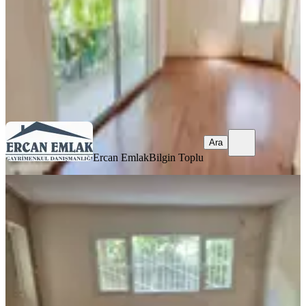
39.000 ₺
Ercan Emlak
Bilgin Toplu
Ara
Ara
Ercan Emlak
Bilgin Toplu
YENİ
Evka4 Kıralık Kombılı Daıre22500
Bornova, Eğridere Mahallesi
2+1
·
80 m²
·
Yüksek giriş
·
06.08.2026
22.500 ₺