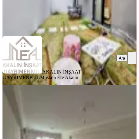
AKALIN İNŞAAT GAYRİMENKUL
Mustafa Efe Akalın
Ara
Ara
AKALIN İNŞAAT
GAYRİMENKUL
Mustafa Efe Akalın
YENİ
Kiralık 3+1 Daire Evka-3 Metroya
Yürüme Mesafesinde
Bornova, Erzene Mahallesi
3+1
·
120 m²
·
2. Kat
·
06.08.2026
45.000 ₺