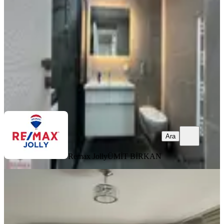
1+1
·
65 m²
·
21. Kat
·
07.08.2026
40.000 ₺
Remax Jolly
ÜMİT BİRKAN
Ara
Ara
Remax Jolly
ÜMİT BİRKAN
YENİ
Bornova Merkezde Kiralık Lüks
Eşyalı 1+1 Daire
Bornova, Kazımdirik Mahallesi