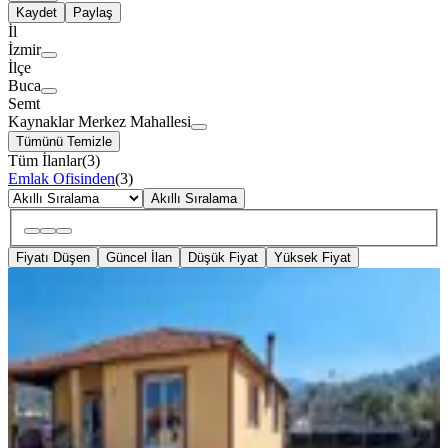
Kaydet
Paylaş
İl
İzmir
İlçe
Buca
Semt
Kaynaklar Merkez Mahallesi
Tümünü Temizle
Tüm İlanlar
(
3
)
Emlak Ofisinden
(
3
)
Akıllı Sıralama
Fiyatı Düşen
Güncel İlan
Düşük Fiyat
Yüksek Fiyat
BALKONLU
İzmir Buca Kaynaklar Söğüt Mah.
2+1 Müstakil Kiralık
Buca, Kaynaklar Merkez Mahallesi
2+1
·
100 m²
·
24.07.2026
25.000 ₺