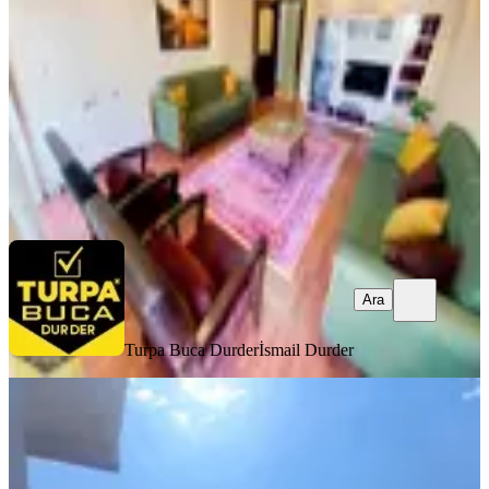
3+1
·
130 m²
·
3. Kat
·
07.08.2026
42.000 ₺
Turpa Buca Durder
İsmail Durder
Ara
Ara
Turpa Buca Durder
İsmail Durder
YENİ
Buca Belediyesi Yakını Cadde Üzeri
3+1 Doğalgazlı Ferah Daire
Buca, Barış Mahallesi