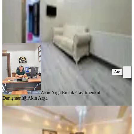
Akın Arga Emlak Gayrimenkul Danışmanlığı
Akın Arga
Ara
Ara
Akın Arga Emlak Gayrimenkul
Danışmanlığı
Akın Arga
YENİ
Turpa'dan Eşyalı 3+1 Kapalı Mutfak
Daire Buca Pazar Arka Sokağı
Buca, Kozağaç Mahallesi