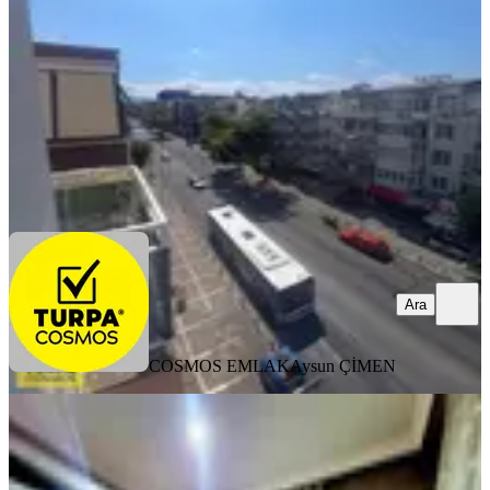
3+1
·
130 m²
·
4. Kat
·
07.08.2026
28.000 ₺
COSMOS EMLAK
Aysun ÇİMEN
Ara
Ara
COSMOS EMLAK
Aysun ÇİMEN
YENİ
Buca Hasanağa Bahçesi Yakını
İbbf'ye Yürüme Mesafesinde 1+1