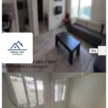
PARİSA YAPI GAYRİMENKUL
Hüseyin K.
Ara
Ara
PARİSA YAPI
GAYRİMENKUL
Hüseyin K.
YENİ
Buca Barış Mahallesi Vergidairesi,ilçe
Emniyet Üst Sokağı,ecevitparkı
Yanı/zemin 2+0(2 Oda Mutfak)
Buca, Barış Mahallesi
2+0
·
80 m²
·
Düz Giriş (Zemin)
·
07.08.2026