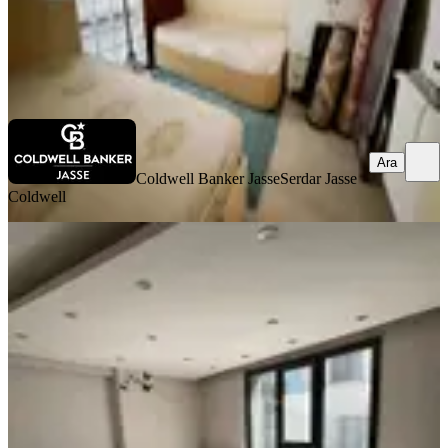
Coldwell Banker Jasse
Serdar Jasse Coldwell
Ara
Ara
Coldwell Banker Jasse
Serdar Jasse
Coldwell
YENİ
Buca Laleli.de 2+1 75 M2 Açık
Mutfak Asansörlü D.gazlı Arakat
Daire
Buca, Laleli Mahallesi
2+1
·
75 m²
·
2. Kat
·
07.08.2026
20.000 ₺