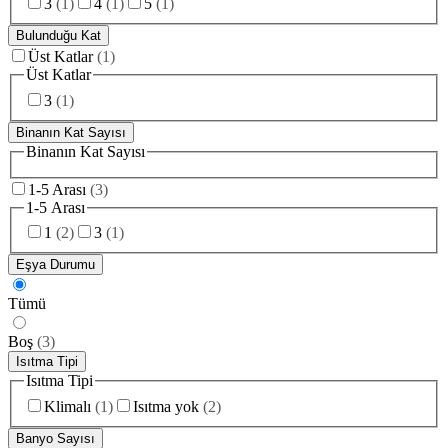
3
(
1
)
4
(
1
)
5
(
1
)
Bulunduğu Kat
Üst Katlar
(
1
)
Üst Katlar
3
(
1
)
Binanın Kat Sayısı
Binanın Kat Sayısı
1-5 Arası
(
3
)
1-5 Arası
1
(
2
)
3
(
1
)
Eşya Durumu
Tümü
Boş
(
3
)
Isıtma Tipi
Isıtma Tipi
Klimalı
(
1
)
Isıtma yok
(
2
)
Banyo Sayısı