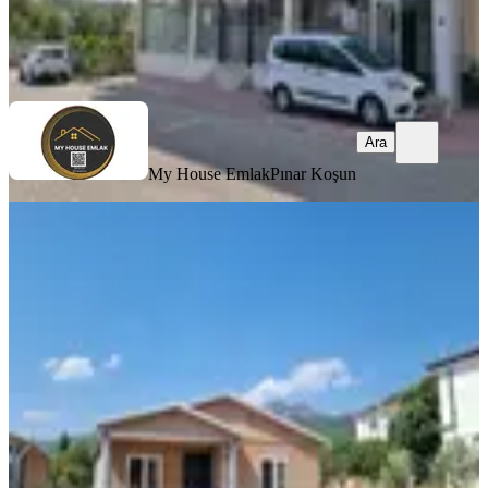
My House Emlak
Pınar Koşun
Ara
Ara
My House Emlak
Pınar Koşun
BALKONLU
İzmir Buca Kaynaklar Müstakil 2+1
Buca, Kaynaklar Merkez Mahallesi
2+1
·
100 m²
·
24.07.2026
25.000 ₺
My House Emlak
Pınar Koşun