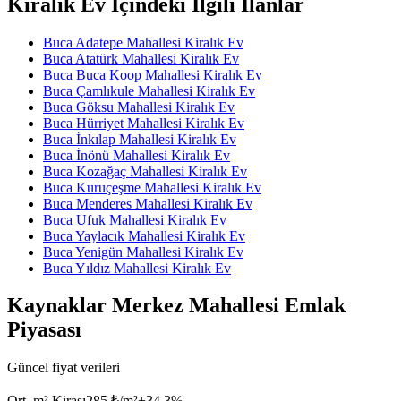
Kiralık Ev İçindeki İlgili İlanlar
Buca Adatepe Mahallesi Kiralık Ev
Buca Atatürk Mahallesi Kiralık Ev
Buca Buca Koop Mahallesi Kiralık Ev
Buca Çamlıkule Mahallesi Kiralık Ev
Buca Göksu Mahallesi Kiralık Ev
Buca Hürriyet Mahallesi Kiralık Ev
Buca İnkılap Mahallesi Kiralık Ev
Buca İnönü Mahallesi Kiralık Ev
Buca Kozağaç Mahallesi Kiralık Ev
Buca Kuruçeşme Mahallesi Kiralık Ev
Buca Menderes Mahallesi Kiralık Ev
Buca Ufuk Mahallesi Kiralık Ev
Buca Yaylacık Mahallesi Kiralık Ev
Buca Yenigün Mahallesi Kiralık Ev
Buca Yıldız Mahallesi Kiralık Ev
Kaynaklar Merkez Mahallesi Emlak
Piyasası
Güncel fiyat verileri
Ort. m² Kirası
285 ₺/m²
+
34.3
%