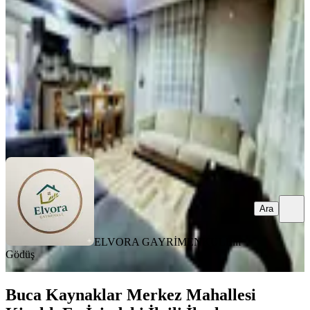
Buca, Atatürk Mahallesi
1+1
·
55 m²
·
4. Kat
·
07.08.2026
30.000 ₺
ELVORA GAYRİMENKUL
Elif Gödüş
Ara
Ara
ELVORA GAYRİMENKUL
Elif
Gödüş
Buca Kaynaklar Merkez Mahallesi