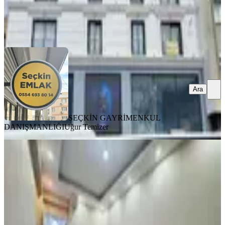
SEÇKİN GAYRİMENKUL DANIŞMANLIĞI
Uğur Temizer
Ara
Ara
SEÇKİN GAYRİMENKUL
DANIŞMANLIĞI
Uğur Temizer
YENİ
Akın Emlaktan Buca İnönü
Mahallesinde 2+0 Kiralık Yeni Daire
Buca, İnönü Mahallesi
2+0
·
75 m²
·
Yüksek giriş
·
07.08.2026
17.500 ₺