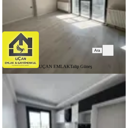
UÇAN EMLAK
Talip Güneş
Ara
Ara
UÇAN EMLAK
Talip Güneş
YENİ
Çamlıkule Mahallesinde Ebeveyn
Banyolu Arakat 3+1 Kiralık Daire
Buca, Kozağaç Mahallesi
3+1
·
150 m²
·
6. Kat
·
07.08.2026
55.000 ₺