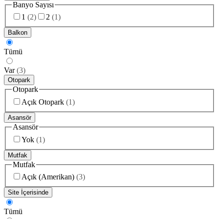
Banyo Sayısı
1
(
2
)
2
(
1
)
Balkon
Tümü
Var
(
3
)
Otopark
Otopark
Açık Otopark
(
1
)
Asansör
Asansör
Yok
(
1
)
Mutfak
Mutfak
Açık (Amerikan)
(
3
)
Site İçerisinde
Tümü