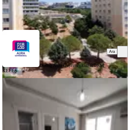
Dialog Aura Gayrimenkul
ERDEM KELEŞ
Ara
Ara
Dialog Aura Gayrimenkul
ERDEM
KELEŞ
YENİ
Bucaparisa"dan Kampüs Karşısı
Eşyalı Doğalgazlı Klimalı Eşyal1+1
Buca, Kuruçeşme Mahallesi
1+1
·
55 m²
·
2. Kat
·
07.08.2026
22.000 ₺