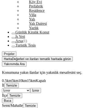
Köy Evi
Prefabrik
Residence
Villa
Yalı
Yalı Dairesi
Yazlık
Günlük Kiralık Konut
İş Yeri
Arsa
(1)
Turistik Tesis
Projeler
Harita
Değerleri ve ilanları tematik haritada görün
Yakınımda Ara
Konumuna yakın ilanlar için yakınlık mesafesini seç.
0.5km
5km
10km
15km
Kapalı
İl
Temizle
İzmir
İlçe
Temizle
Buca
Semt/Mahalle
Temizle