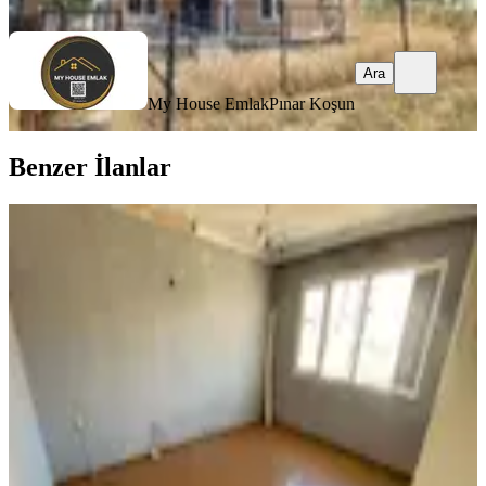
Ara
Ara
My House Emlak
Pınar Koşun
Benzer İlanlar
YENİ
Buca Çamlık Mahde 2+1 90m2 Ayrı
Mutfak Klasik Daire
Buca, Çamlık Mahallesi
2+1
·
90 m²
·
3. Kat
·
08.08.2026
15.000 ₺
UÇAN EMLAK
MEHMET ERDOĞAN