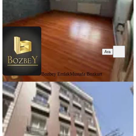
Bozbey Emlak
Mustafa Bozkurt
Ara
Ara
Bozbey Emlak
Mustafa Bozkurt
YENİ
Buca Çevikbir Pazaryeri Yakını Eşyalı
Kiralık 2+1
Buca, Kozağaç Mahallesi
2+1
·
75 m²
·
2. Kat
·
08.08.2026
31.000 ₺