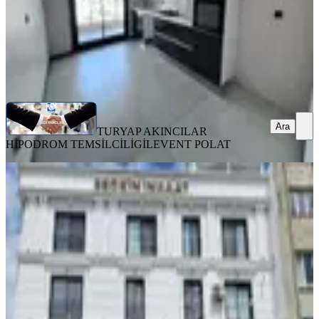
TURYAP AKINCILAR HİPODROM TEMSİLCİLİGİ
LEVENT
POLAT
Ara
Ara
TURYAP AKINCILAR
HİPODROM TEMSİLCİLİGİ
LEVENT POLAT
YENİ
Seçkin Emlak'tan Kiralık Cadde Üstü
1+1 Daire
Buca, Dumlupınar Mahallesi
1+1
·
55 m²
·
3. Kat
·
07.08.2026
23.000 ₺