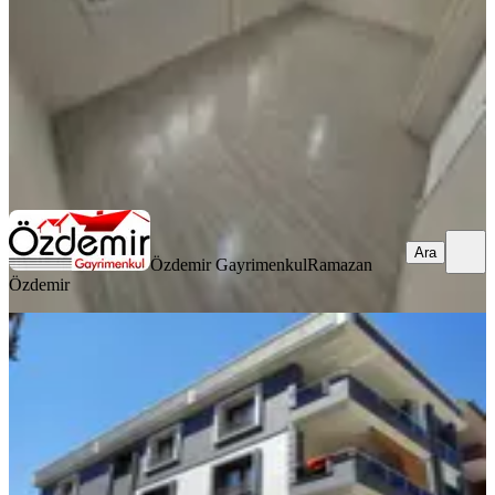
15.000 ₺
Özdemir Gayrimenkul
Ramazan Özdemir
Ara
Ara
Özdemir Gayrimenkul
Ramazan
Özdemir
YENİ
Hürriyet Mahallesinde Ebeveyn
Banyolu 3+1 Kiralık Daire
Buca, Hürriyet Mahallesi
3+1
·
160 m²
·
3. Kat
·
07.08.2026
42.000 ₺