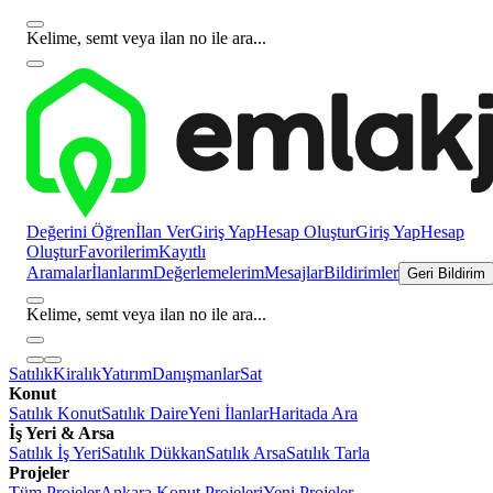
Kelime, semt veya ilan no ile ara...
Değerini Öğren
İlan Ver
Giriş Yap
Hesap Oluştur
Giriş Yap
Hesap
Oluştur
Favorilerim
Kayıtlı
Aramalar
İlanlarım
Değerlemelerim
Mesajlar
Bildirimler
Geri Bildirim
Kelime, semt veya ilan no ile ara...
Satılık
Kiralık
Yatırım
Danışmanlar
Sat
Konut
Satılık Konut
Satılık Daire
Yeni İlanlar
Haritada Ara
İş Yeri & Arsa
Satılık İş Yeri
Satılık Dükkan
Satılık Arsa
Satılık Tarla
Projeler
Tüm Projeler
Ankara Konut Projeleri
Yeni Projeler