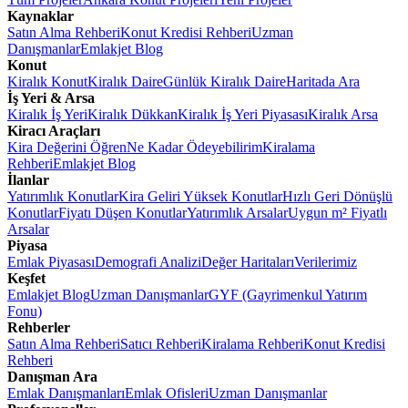
Kaynaklar
Satın Alma Rehberi
Konut Kredisi Rehberi
Uzman
Danışmanlar
Emlakjet Blog
Konut
Kiralık Konut
Kiralık Daire
Günlük Kiralık Daire
Haritada Ara
İş Yeri & Arsa
Kiralık İş Yeri
Kiralık Dükkan
Kiralık İş Yeri Piyasası
Kiralık Arsa
Kiracı Araçları
Kira Değerini Öğren
Ne Kadar Ödeyebilirim
Kiralama
Rehberi
Emlakjet Blog
İlanlar
Yatırımlık Konutlar
Kira Geliri Yüksek Konutlar
Hızlı Geri Dönüşlü
Konutlar
Fiyatı Düşen Konutlar
Yatırımlık Arsalar
Uygun m² Fiyatlı
Arsalar
Piyasa
Emlak Piyasası
Demografi Analizi
Değer Haritaları
Verilerimiz
Keşfet
Emlakjet Blog
Uzman Danışmanlar
GYF (Gayrimenkul Yatırım
Fonu)
Rehberler
Satın Alma Rehberi
Satıcı Rehberi
Kiralama Rehberi
Konut Kredisi
Rehberi
Danışman Ara
Emlak Danışmanları
Emlak Ofisleri
Uzman Danışmanlar