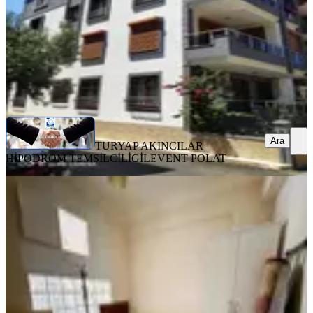
TURYAP AKINCILAR HİPODROM TEMSİLCİLİGİ
LEVENT
POLAT
Ara
Ara
TURYAP AKINCILAR
HİPODROM TEMSİLCİLİGİ
LEVENT POLAT
YENİ
Adatepe Mh Kiralık 2+0 Eşyalı
Kiralık Daire
Buca, Adatepe Mahallesi
2+0
·
70 m²
·
2. Kat
·
07.08.2026
30.000 ₺