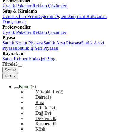
Profesyoneller
Üyelik Paketleri
Reklam Çözümleri
Satış & Kiralama
Ücretsiz İlan Verin
Değerini Öğren
Danışman Bul
Uzman
Danışmanlar
Profesyoneller
Üyelik Paketleri
Reklam Çözümleri
Piyasa
Satılık Konut Piyasası
Satılık Arsa Piyasası
Satılık Arazi
Piyasası
Satılık İş Yeri Piyasası
Kaynaklar
Satıcı Rehberi
Emlakjet Blog
Filtrele
3
Satılık
Kiralık
Konut
(3)
Müstakil Ev
(2)
Daire
(1)
Bina
Çiftlik Evi
Dağ Evi
Devremülk
Kooperatif
Köşk