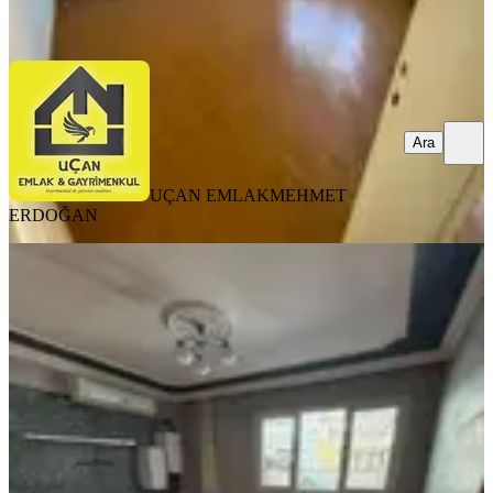
Ara
Ara
UÇAN EMLAK
MEHMET
ERDOĞAN
YENİ
Buca Fırat Mahallesinde 2+1 90 M2
Giriş Katı Doğalgazlı Kiralık Daire
Buca, Fırat Mahallesi
2+1
·
95 m²
·
Düz Giriş (Zemin)
·
08.08.2026
20.000 ₺