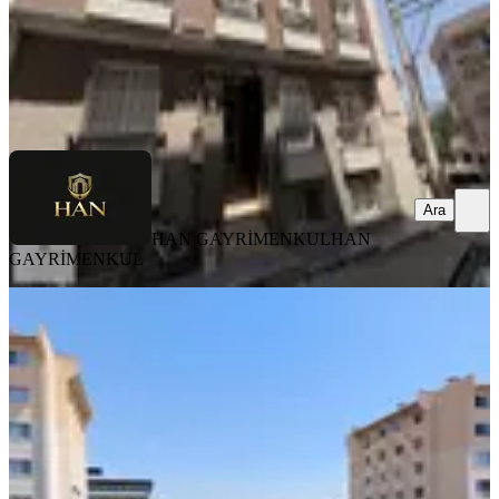
HAN GAYRİMENKUL
HAN GAYRİMENKUL
Ara
Ara
HAN GAYRİMENKUL
HAN
GAYRİMENKUL
YENİ
Buca Da 3+1 Kiralık Daire
Buca, Aydoğdu Mahallesi
3+1
·
123 m²
·
5. Kat
·
07.08.2026
36.000 ₺