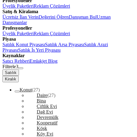
Profesyoneller
Üyelik Paketleri
Reklam Çözümleri
Satış & Kiralama
Ücretsiz İlan Verin
Değerini Öğren
Danışman Bul
Uzman
Danışmanlar
Profesyoneller
Üyelik Paketleri
Reklam Çözümleri
Piyasa
Satılık Konut Piyasası
Satılık Arsa Piyasası
Satılık Arazi
Piyasası
Satılık İş Yeri Piyasası
Kaynaklar
Satıcı Rehberi
Emlakjet Blog
Filtrele
3
Satılık
Kiralık
Konut
(27)
Daire
(27)
Bina
Çiftlik Evi
Dağ Evi
Devremülk
Kooperatif
Köşk
Köy Evi