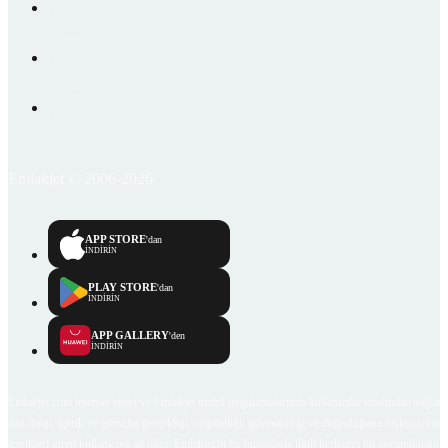
Emlakjet © 2006-2026
APP STORE
'dan
İNDİRİN
PLAY STORE
'dan
İNDİRİN
APP GALLERY
'den
İNDİRİN
Emlakjet.com internet sitesi ve Emlakjet mobil uygulamalarında kullanıcılar tarafından sağlana
ilan, bilgi, içerik ve görselin gerçekliği, orijinalliği, güvenilirliği ve doğruluğuna ilişkin soru
içerikleri giren kullanıcıya ait olup, Emlakjet'in bu hususlarla ilgili herhangi bir sorumluluğu