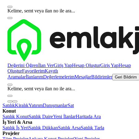
Kelime, semt veya ilan no ile ara...
Değerini Öğren
İlan Ver
Giriş Yap
Hesap Oluştur
Giriş Yap
Hesap
Oluştur
Favorilerim
Kayıtlı
Aramalar
İlanlarım
Değerlemelerim
Mesajlar
Bildirimler
Geri Bildirim
Kelime, semt veya ilan no ile ara...
Satılık
Kiralık
Yatırım
Danışmanlar
Sat
Konut
Satılık Konut
Satılık Daire
Yeni İlanlar
Haritada Ara
İş Yeri & Arsa
Satılık İş Yeri
Satılık Dükkan
Satılık Arsa
Satılık Tarla
Projeler
Tüm Projeler
Ankara Konut Projeleri
Yeni Projeler