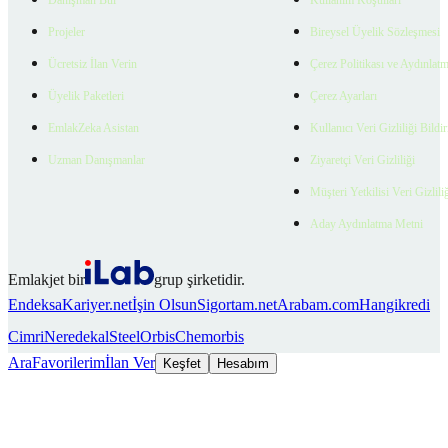
Danışman Bul
Kullanım Koşulları
Projeler
Bireysel Üyelik Sözleşmesi
Ücretsiz İlan Verin
Çerez Politikası ve Aydınlat
Üyelik Paketleri
Çerez Ayarları
EmlakZeka Asistan
Kullanıcı Veri Gizliliği Bildi
Uzman Danışmanlar
Ziyaretçi Veri Gizliliği
Müşteri Yetkilisi Veri Gizlili
Aday Aydınlatma Metni
Emlakjet bir
grup şirketidir.
Endeksa
Kariyer.net
İşin Olsun
Sigortam.net
Arabam.com
Hangikredi
Cimri
Neredekal
SteelOrbis
Chemorbis
Ara
Favorilerim
İlan Ver
Keşfet
Hesabım