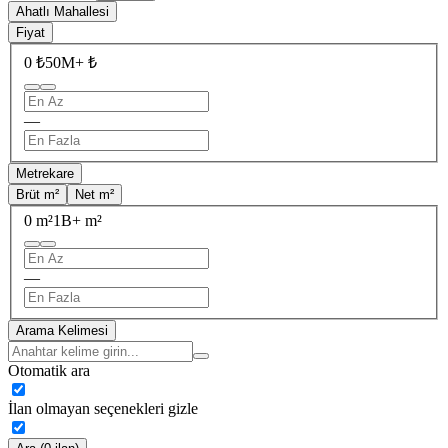
Ahatlı Mahallesi
Fiyat
0 ₺
50M+ ₺
—
Metrekare
Brüt m²
Net m²
0 m²
1B+ m²
—
Arama Kelimesi
Otomatik ara
İlan olmayan seçenekleri gizle