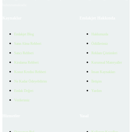
bulunmamaktadır.
Kaynaklar
Emlakjet Hakkında
Emlakjet Blog
Hakkımızda
Satın Alma Rehberi
Ödüllerimiz
Satıcı Rehberi
Reklam Çözümleri
Kiralama Rehberi
Kurumsal Materyaller
Konut Kredisi Rehberi
İnsan Kaynakları
Ne Kadar Ödeyebilirim
İletişim
Emlak Değeri
Yardım
Verilerimiz
Hizmetler
Yasal