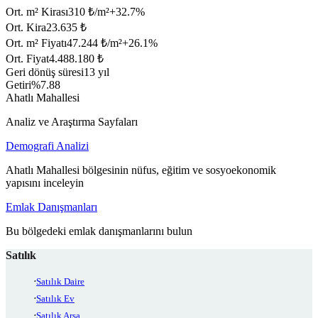
Ort. m² Kirası
310 ₺/m²
+
32.7
%
Ort. Kira
23.635 ₺
Ort. m² Fiyatı
47.244 ₺/m²
+
26.1
%
Ort. Fiyat
4.488.180 ₺
Geri dönüş süresi
13 yıl
Getiri
%7.88
Ahatlı Mahallesi
Analiz ve Araştırma Sayfaları
Demografi Analizi
Ahatlı Mahallesi bölgesinin nüfus, eğitim ve sosyoekonomik
yapısını inceleyin
Emlak Danışmanları
Bu bölgedeki emlak danışmanlarını bulun
Satılık
Satılık Daire
Satılık Ev
Satılık Arsa