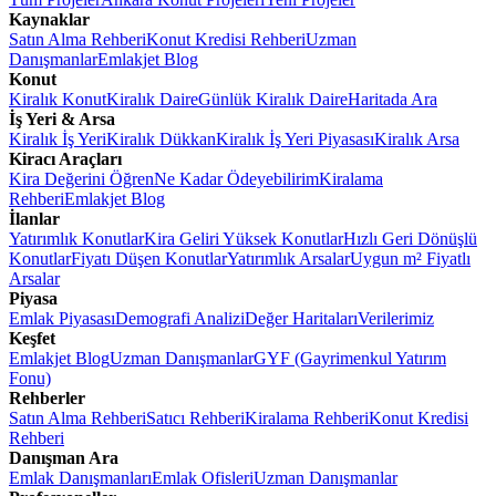
Kaynaklar
Satın Alma Rehberi
Konut Kredisi Rehberi
Uzman
Danışmanlar
Emlakjet Blog
Konut
Kiralık Konut
Kiralık Daire
Günlük Kiralık Daire
Haritada Ara
İş Yeri & Arsa
Kiralık İş Yeri
Kiralık Dükkan
Kiralık İş Yeri Piyasası
Kiralık Arsa
Kiracı Araçları
Kira Değerini Öğren
Ne Kadar Ödeyebilirim
Kiralama
Rehberi
Emlakjet Blog
İlanlar
Yatırımlık Konutlar
Kira Geliri Yüksek Konutlar
Hızlı Geri Dönüşlü
Konutlar
Fiyatı Düşen Konutlar
Yatırımlık Arsalar
Uygun m² Fiyatlı
Arsalar
Piyasa
Emlak Piyasası
Demografi Analizi
Değer Haritaları
Verilerimiz
Keşfet
Emlakjet Blog
Uzman Danışmanlar
GYF (Gayrimenkul Yatırım
Fonu)
Rehberler
Satın Alma Rehberi
Satıcı Rehberi
Kiralama Rehberi
Konut Kredisi
Rehberi
Danışman Ara
Emlak Danışmanları
Emlak Ofisleri
Uzman Danışmanlar