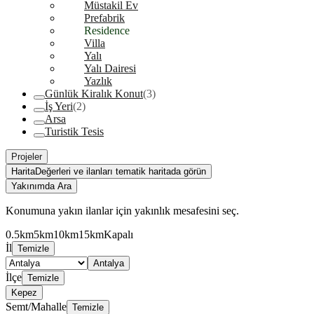
Müstakil Ev
Prefabrik
Residence
Villa
Yalı
Yalı Dairesi
Yazlık
Günlük Kiralık Konut
(3)
İş Yeri
(2)
Arsa
Turistik Tesis
Projeler
Harita
Değerleri ve ilanları tematik haritada görün
Yakınımda Ara
Konumuna yakın ilanlar için yakınlık mesafesini seç.
0.5km
5km
10km
15km
Kapalı
İl
Temizle
Antalya
İlçe
Temizle
Kepez
Semt/Mahalle
Temizle