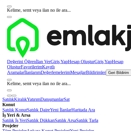
Kelime, semt veya ilan no ile ara...
Değerini Öğren
İlan Ver
Giriş Yap
Hesap Oluştur
Giriş Yap
Hesap
Oluştur
Favorilerim
Kayıtlı
Aramalar
İlanlarım
Değerlemelerim
Mesajlar
Bildirimler
Geri Bildirim
Kelime, semt veya ilan no ile ara...
Satılık
Kiralık
Yatırım
Danışmanlar
Sat
Konut
Satılık Konut
Satılık Daire
Yeni İlanlar
Haritada Ara
İş Yeri & Arsa
Satılık İş Yeri
Satılık Dükkan
Satılık Arsa
Satılık Tarla
Projeler
Tüm Projeler
Ankara Konut Projeleri
Yeni Projeler