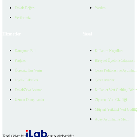
Emlak Değeri
Yardım
Verilerimiz
Hizmetler
Yasal
Danışman Bul
Kullanım Koşulları
Projeler
Bireysel Üyelik Sözleşmesi
Ücretsiz İlan Verin
Çerez Politikası ve Aydınlat
Üyelik Paketleri
Çerez Ayarları
EmlakZeka Asistan
Kullanıcı Veri Gizliliği Bildi
Uzman Danışmanlar
Ziyaretçi Veri Gizliliği
Müşteri Yetkilisi Veri Gizlili
Aday Aydınlatma Metni
Emlakjet bir
grup şirketidir.