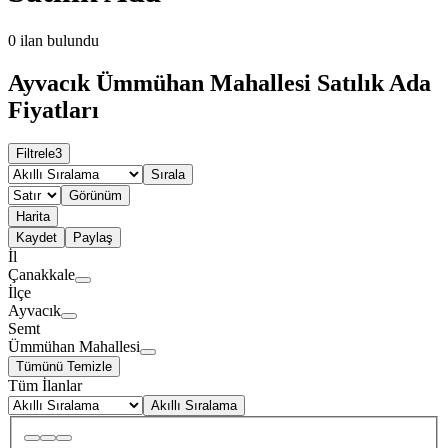
0
ilan bulundu
Ayvacık Ümmühan Mahallesi Satılık Ada
Fiyatları
Filtrele
3
Sırala
Görünüm
Harita
Kaydet
Paylaş
İl
Çanakkale
İlçe
Ayvacık
Semt
Ümmühan Mahallesi
Tümünü Temizle
Tüm İlanlar
Akıllı Sıralama