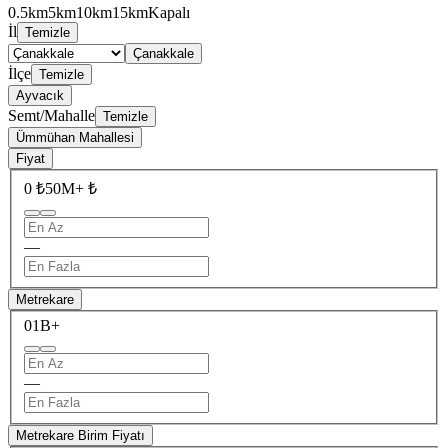
0.5km
5km
10km
15km
Kapalı
İl
Temizle
Çanakkale
İlçe
Temizle
Ayvacık
Semt/Mahalle
Temizle
Ümmühan Mahallesi
Fiyat
0 ₺
50M+ ₺
—
Metrekare
0
1B+
—
Metrekare Birim Fiyatı