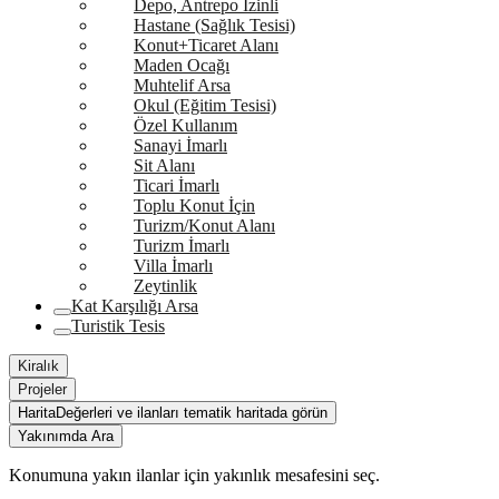
Depo, Antrepo İzinli
Hastane (Sağlık Tesisi)
Konut+Ticaret Alanı
Maden Ocağı
Muhtelif Arsa
Okul (Eğitim Tesisi)
Özel Kullanım
Sanayi İmarlı
Sit Alanı
Ticari İmarlı
Toplu Konut İçin
Turizm/Konut Alanı
Turizm İmarlı
Villa İmarlı
Zeytinlik
Kat Karşılığı Arsa
Turistik Tesis
Kiralık
Projeler
Harita
Değerleri ve ilanları tematik haritada görün
Yakınımda Ara
Konumuna yakın ilanlar için yakınlık mesafesini seç.