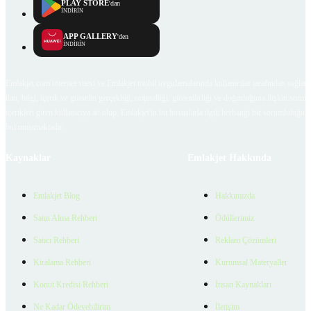
PLAY STORE
'dan
İNDİRİN
APP GALLERY
'den
İNDİRİN
Emlakjet.com internet sitesi ve Emlakjet mobil uygulamalarında kullanıcılar tarafından sağlana
ilan, bilgi, içerik ve görselin gerçekliği, orijinalliği, güvenilirliği ve doğruluğuna ilişkin soru
içerikleri giren kullanıcıya ait olup, Emlakjet'in bu hususlarla ilgili herhangi bir sorumluluğu
bulunmamaktadır.
Kaynaklar
Emlakjet Hakkında
Emlakjet Blog
Hakkımızda
Satın Alma Rehberi
Ödüllerimiz
Satıcı Rehberi
Reklam Çözümleri
Kiralama Rehberi
Kurumsal Materyaller
Konut Kredisi Rehberi
İnsan Kaynakları
Ne Kadar Ödeyebilirim
İletişim