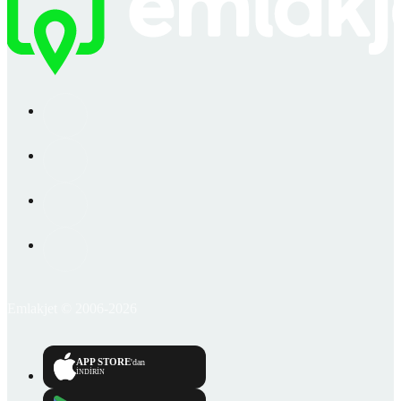
Emlakjet © 2006-2026
APP STORE
'dan
İNDİRİN