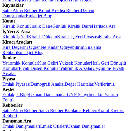
Kaynaklar
Satın Alma Rehberi
Konut Kredisi Rehberi
Uzman
Danışmanlar
Emlakjet Blog
Konut
Kiralık Konut
Kiralık Daire
Günlük Kiralık Daire
Haritada Ara
İş Yeri & Arsa
Kiralık İş Yeri
Kiralık Dükkan
Kiralık İş Yeri Piyasası
Kiralık Arsa
Kiracı Araçları
Kira Değerini Öğren
Ne Kadar Ödeyebilirim
Kiralama
Rehberi
Emlakjet Blog
İlanlar
Yatırımlık Konutlar
Kira Geliri Yüksek Konutlar
Hızlı Geri Dönüşlü
Konutlar
Fiyatı Düşen Konutlar
Yatırımlık Arsalar
Uygun m² Fiyatlı
Arsalar
Piyasa
Emlak Piyasası
Demografi Analizi
Değer Haritaları
Verilerimiz
Keşfet
Emlakjet Blog
Uzman Danışmanlar
GYF (Gayrimenkul Yatırım
Fonu)
Rehberler
Satın Alma Rehberi
Satıcı Rehberi
Kiralama Rehberi
Konut Kredisi
Rehberi
Danışman Ara
Emlak Danışmanları
Emlak Ofisleri
Uzman Danışmanlar