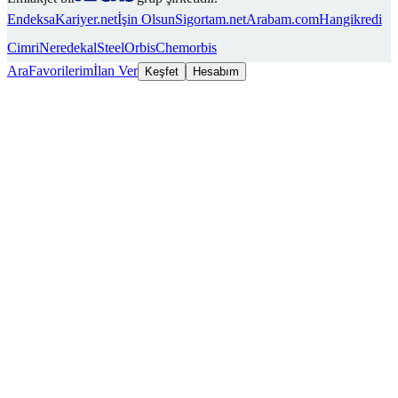
Endeksa
Kariyer.net
İşin Olsun
Sigortam.net
Arabam.com
Hangikredi
Cimri
Neredekal
SteelOrbis
Chemorbis
Ara
Favorilerim
İlan Ver
Keşfet
Hesabım