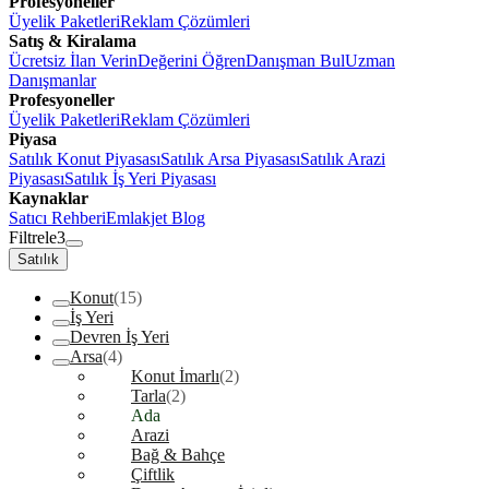
Profesyoneller
Üyelik Paketleri
Reklam Çözümleri
Satış & Kiralama
Ücretsiz İlan Verin
Değerini Öğren
Danışman Bul
Uzman
Danışmanlar
Profesyoneller
Üyelik Paketleri
Reklam Çözümleri
Piyasa
Satılık Konut Piyasası
Satılık Arsa Piyasası
Satılık Arazi
Piyasası
Satılık İş Yeri Piyasası
Kaynaklar
Satıcı Rehberi
Emlakjet Blog
Filtrele
3
Satılık
Konut
(15)
İş Yeri
Devren İş Yeri
Arsa
(4)
Konut İmarlı
(2)
Tarla
(2)
Ada
Arazi
Bağ & Bahçe
Çiftlik