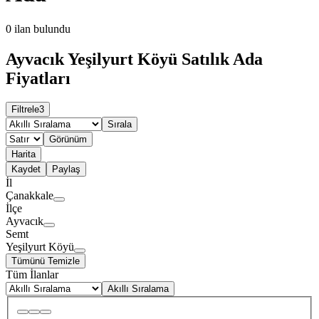
0
ilan bulundu
Ayvacık Yeşilyurt Köyü Satılık Ada
Fiyatları
Filtrele
3
Sırala
Görünüm
Harita
Kaydet
Paylaş
İl
Çanakkale
İlçe
Ayvacık
Semt
Yeşilyurt Köyü
Tümünü Temizle
Tüm İlanlar
Akıllı Sıralama