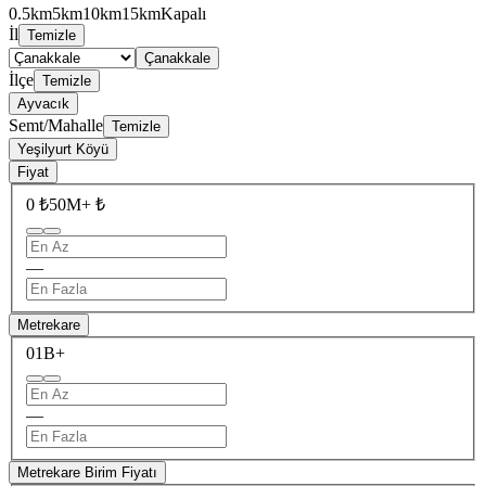
0.5km
5km
10km
15km
Kapalı
İl
Temizle
Çanakkale
İlçe
Temizle
Ayvacık
Semt/Mahalle
Temizle
Yeşilyurt Köyü
Fiyat
0 ₺
50M+ ₺
—
Metrekare
0
1B+
—
Metrekare Birim Fiyatı