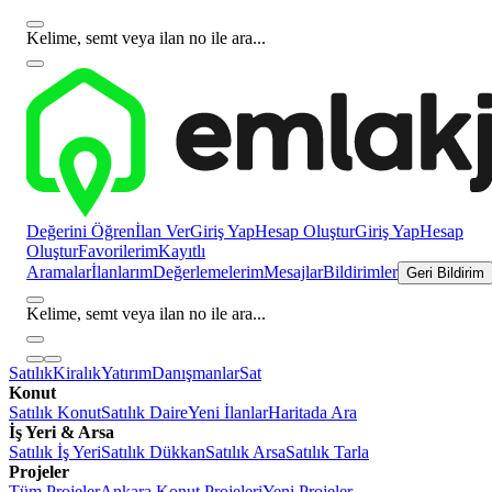
Kelime, semt veya ilan no ile ara...
Değerini Öğren
İlan Ver
Giriş Yap
Hesap Oluştur
Giriş Yap
Hesap
Oluştur
Favorilerim
Kayıtlı
Aramalar
İlanlarım
Değerlemelerim
Mesajlar
Bildirimler
Geri Bildirim
Kelime, semt veya ilan no ile ara...
Satılık
Kiralık
Yatırım
Danışmanlar
Sat
Konut
Satılık Konut
Satılık Daire
Yeni İlanlar
Haritada Ara
İş Yeri & Arsa
Satılık İş Yeri
Satılık Dükkan
Satılık Arsa
Satılık Tarla
Projeler
Tüm Projeler
Ankara Konut Projeleri
Yeni Projeler