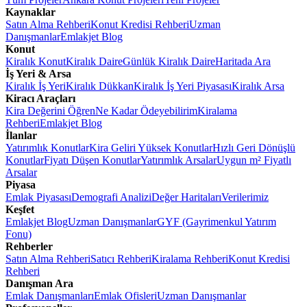
Kaynaklar
Satın Alma Rehberi
Konut Kredisi Rehberi
Uzman
Danışmanlar
Emlakjet Blog
Konut
Kiralık Konut
Kiralık Daire
Günlük Kiralık Daire
Haritada Ara
İş Yeri & Arsa
Kiralık İş Yeri
Kiralık Dükkan
Kiralık İş Yeri Piyasası
Kiralık Arsa
Kiracı Araçları
Kira Değerini Öğren
Ne Kadar Ödeyebilirim
Kiralama
Rehberi
Emlakjet Blog
İlanlar
Yatırımlık Konutlar
Kira Geliri Yüksek Konutlar
Hızlı Geri Dönüşlü
Konutlar
Fiyatı Düşen Konutlar
Yatırımlık Arsalar
Uygun m² Fiyatlı
Arsalar
Piyasa
Emlak Piyasası
Demografi Analizi
Değer Haritaları
Verilerimiz
Keşfet
Emlakjet Blog
Uzman Danışmanlar
GYF (Gayrimenkul Yatırım
Fonu)
Rehberler
Satın Alma Rehberi
Satıcı Rehberi
Kiralama Rehberi
Konut Kredisi
Rehberi
Danışman Ara
Emlak Danışmanları
Emlak Ofisleri
Uzman Danışmanlar