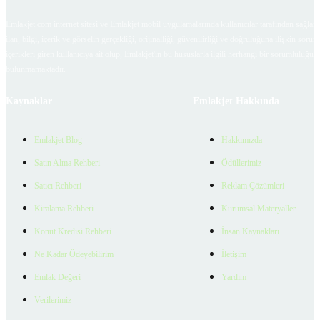
Emlakjet.com internet sitesi ve Emlakjet mobil uygulamalarında kullanıcılar tarafından sağlana
ilan, bilgi, içerik ve görselin gerçekliği, orijinalliği, güvenilirliği ve doğruluğuna ilişkin soru
içerikleri giren kullanıcıya ait olup, Emlakjet'in bu hususlarla ilgili herhangi bir sorumluluğu
bulunmamaktadır.
Kaynaklar
Emlakjet Hakkında
Emlakjet Blog
Hakkımızda
Satın Alma Rehberi
Ödüllerimiz
Satıcı Rehberi
Reklam Çözümleri
Kiralama Rehberi
Kurumsal Materyaller
Konut Kredisi Rehberi
İnsan Kaynakları
Ne Kadar Ödeyebilirim
İletişim
Emlak Değeri
Yardım
Verilerimiz