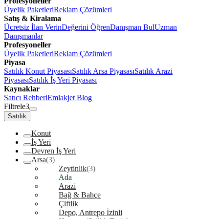
Profesyoneller
Üyelik Paketleri
Reklam Çözümleri
Satış & Kiralama
Ücretsiz İlan Verin
Değerini Öğren
Danışman Bul
Uzman
Danışmanlar
Profesyoneller
Üyelik Paketleri
Reklam Çözümleri
Piyasa
Satılık Konut Piyasası
Satılık Arsa Piyasası
Satılık Arazi
Piyasası
Satılık İş Yeri Piyasası
Kaynaklar
Satıcı Rehberi
Emlakjet Blog
Filtrele
3
Satılık
Konut
İş Yeri
Devren İş Yeri
Arsa
(3)
Zeytinlik
(3)
Ada
Arazi
Bağ & Bahçe
Çiftlik
Depo, Antrepo İzinli