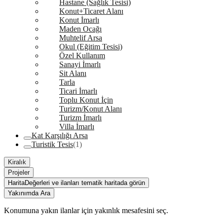
Hastane (Sağlık Tesisi)
Konut+Ticaret Alanı
Konut İmarlı
Maden Ocağı
Muhtelif Arsa
Okul (Eğitim Tesisi)
Özel Kullanım
Sanayi İmarlı
Sit Alanı
Tarla
Ticari İmarlı
Toplu Konut İçin
Turizm/Konut Alanı
Turizm İmarlı
Villa İmarlı
Kat Karşılığı Arsa
Turistik Tesis
(1)
Kiralık
Projeler
Harita
Değerleri ve ilanları tematik haritada görün
Yakınımda Ara
Konumuna yakın ilanlar için yakınlık mesafesini seç.