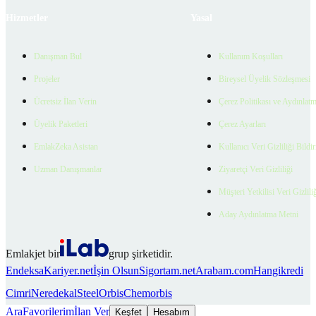
Hizmetler
Yasal
Danışman Bul
Kullanım Koşulları
Projeler
Bireysel Üyelik Sözleşmesi
Ücretsiz İlan Verin
Çerez Politikası ve Aydınlat
Üyelik Paketleri
Çerez Ayarları
EmlakZeka Asistan
Kullanıcı Veri Gizliliği Bildi
Uzman Danışmanlar
Ziyaretçi Veri Gizliliği
Müşteri Yetkilisi Veri Gizlili
Aday Aydınlatma Metni
Emlakjet bir
grup şirketidir.
Endeksa
Kariyer.net
İşin Olsun
Sigortam.net
Arabam.com
Hangikredi
Cimri
Neredekal
SteelOrbis
Chemorbis
Ara
Favorilerim
İlan Ver
Keşfet
Hesabım