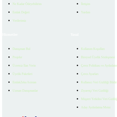
Ne Kadar Ödeyebilirim
İletişim
Emlak Değeri
Yardım
Verilerimiz
Hizmetler
Yasal
Danışman Bul
Kullanım Koşulları
Projeler
Bireysel Üyelik Sözleşmesi
Ücretsiz İlan Verin
Çerez Politikası ve Aydınlat
Üyelik Paketleri
Çerez Ayarları
EmlakZeka Asistan
Kullanıcı Veri Gizliliği Bildi
Uzman Danışmanlar
Ziyaretçi Veri Gizliliği
Müşteri Yetkilisi Veri Gizlili
Aday Aydınlatma Metni