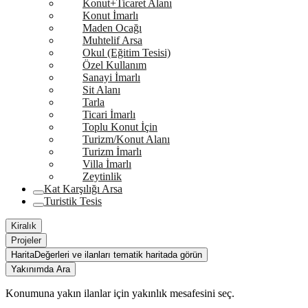
Konut+Ticaret Alanı
Konut İmarlı
Maden Ocağı
Muhtelif Arsa
Okul (Eğitim Tesisi)
Özel Kullanım
Sanayi İmarlı
Sit Alanı
Tarla
Ticari İmarlı
Toplu Konut İçin
Turizm/Konut Alanı
Turizm İmarlı
Villa İmarlı
Zeytinlik
Kat Karşılığı Arsa
Turistik Tesis
Kiralık
Projeler
Harita
Değerleri ve ilanları tematik haritada görün
Yakınımda Ara
Konumuna yakın ilanlar için yakınlık mesafesini seç.