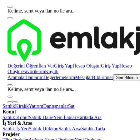
Kelime, semt veya ilan no ile ara...
Değerini Öğren
İlan Ver
Giriş Yap
Hesap Oluştur
Giriş Yap
Hesap
Oluştur
Favorilerim
Kayıtlı
Aramalar
İlanlarım
Değerlemelerim
Mesajlar
Bildirimler
Geri Bildirim
Kelime, semt veya ilan no ile ara...
Satılık
Kiralık
Yatırım
Danışmanlar
Sat
Konut
Satılık Konut
Satılık Daire
Yeni İlanlar
Haritada Ara
İş Yeri & Arsa
Satılık İş Yeri
Satılık Dükkan
Satılık Arsa
Satılık Tarla
Projeler
Tüm Projeler
Ankara Konut Projeleri
Yeni Projeler