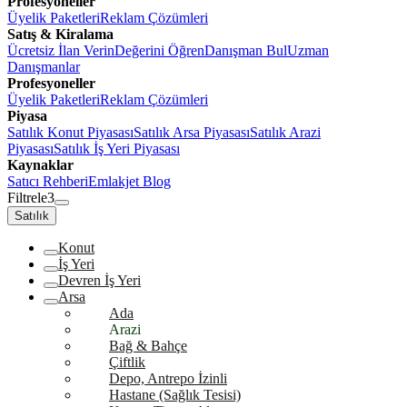
Profesyoneller
Üyelik Paketleri
Reklam Çözümleri
Satış & Kiralama
Ücretsiz İlan Verin
Değerini Öğren
Danışman Bul
Uzman
Danışmanlar
Profesyoneller
Üyelik Paketleri
Reklam Çözümleri
Piyasa
Satılık Konut Piyasası
Satılık Arsa Piyasası
Satılık Arazi
Piyasası
Satılık İş Yeri Piyasası
Kaynaklar
Satıcı Rehberi
Emlakjet Blog
Filtrele
3
Satılık
Konut
İş Yeri
Devren İş Yeri
Arsa
Ada
Arazi
Bağ & Bahçe
Çiftlik
Depo, Antrepo İzinli
Hastane (Sağlık Tesisi)