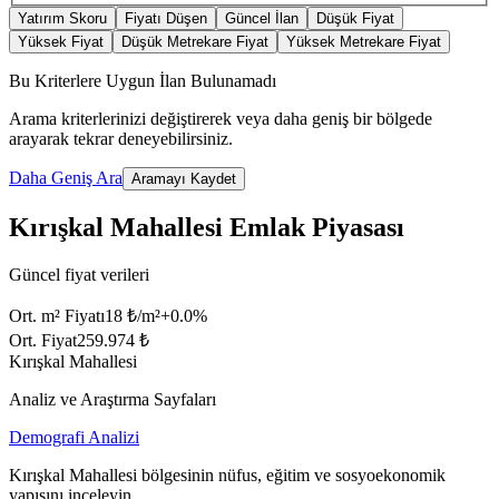
Yatırım Skoru
Fiyatı Düşen
Güncel İlan
Düşük Fiyat
Yüksek Fiyat
Düşük Metrekare Fiyat
Yüksek Metrekare Fiyat
Bu Kriterlere Uygun İlan Bulunamadı
Arama kriterlerinizi değiştirerek veya daha geniş bir bölgede
arayarak tekrar deneyebilirsiniz.
Daha Geniş Ara
Aramayı Kaydet
Kırışkal Mahallesi Emlak Piyasası
Güncel fiyat verileri
Ort. m² Fiyatı
18 ₺/m²
+
0.0
%
Ort. Fiyat
259.974 ₺
Kırışkal Mahallesi
Analiz ve Araştırma Sayfaları
Demografi Analizi
Kırışkal Mahallesi bölgesinin nüfus, eğitim ve sosyoekonomik
yapısını inceleyin