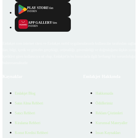
PLAY STORE
'dan
İNDİRİN
APP GALLERY
'den
İNDİRİN
Emlakjet.com internet sitesi ve Emlakjet mobil uygulamalarında kullanıcılar tarafından sağlana
ilan, bilgi, içerik ve görselin gerçekliği, orijinalliği, güvenilirliği ve doğruluğuna ilişkin soru
içerikleri giren kullanıcıya ait olup, Emlakjet'in bu hususlarla ilgili herhangi bir sorumluluğu
bulunmamaktadır.
Kaynaklar
Emlakjet Hakkında
Emlakjet Blog
Hakkımızda
Satın Alma Rehberi
Ödüllerimiz
Satıcı Rehberi
Reklam Çözümleri
Kiralama Rehberi
Kurumsal Materyaller
Konut Kredisi Rehberi
İnsan Kaynakları