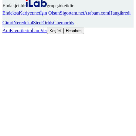
Emlakjet bir
grup şirketidir.
Endeksa
Kariyer.net
İşin Olsun
Sigortam.net
Arabam.com
Hangikredi
Cimri
Neredekal
SteelOrbis
Chemorbis
Ara
Favorilerim
İlan Ver
Keşfet
Hesabım