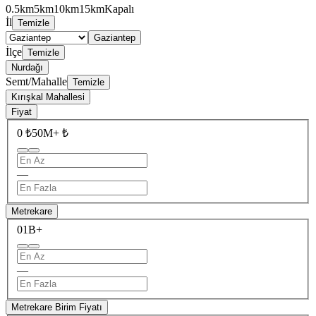
0.5km
5km
10km
15km
Kapalı
İl
Temizle
Gaziantep
İlçe
Temizle
Nurdağı
Semt/Mahalle
Temizle
Kırışkal Mahallesi
Fiyat
0 ₺
50M+ ₺
—
Metrekare
0
1B+
—
Metrekare Birim Fiyatı