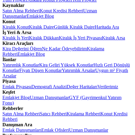
Kaynaklar
Satın Alma Rehberi
Konut Kredisi Rehberi
Uzman
Danışmanlar
Emlakjet Blog
Konut
Kiralık Konut
Kiralık Daire
Günlük Kiralık Daire
Haritada Ara
İş Yeri & Arsa
Kiralık İş Yeri
Kiralık Dükkan
Kiralık İş Yeri Piyasası
Kiralık Arsa
Kiracı Araçları
Kira Değerini Öğren
Ne Kadar Ödeyebilirim
Kiralama
Rehberi
Emlakjet Blog
İlanlar
Yatırımlık Konutlar
Kira Geliri Yüksek Konutlar
Hızlı Geri Dönüşlü
Konutlar
Fiyatı Düşen Konutlar
Yatırımlık Arsalar
Uygun m² Fiyatlı
Arsalar
Piyasa
Emlak Piyasası
Demografi Analizi
Değer Haritaları
Verilerimiz
Keşfet
Emlakjet Blog
Uzman Danışmanlar
GYF (Gayrimenkul Yatırım
Fonu)
Rehberler
Satın Alma Rehberi
Satıcı Rehberi
Kiralama Rehberi
Konut Kredisi
Rehberi
Danışman Ara
Emlak Danışmanları
Emlak Ofisleri
Uzman Danışmanlar