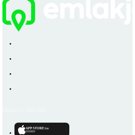
Emlakjet © 2006-2026
APP STORE
'dan
İNDİRİN