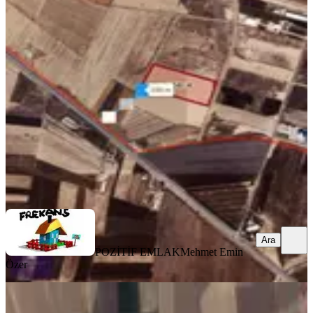
Arsamız Yenışehır Geyıktepe Ilçesi
Arasında 138 Metre Vardır
Eğil, Oyalı Mahallesi
50000 m²
·
640/m²
·
02.08.2026
32.000.000 ₺
POZİTİF EMLAK
Mehmet Emin Özer
Ara
Ara
POZİTİF EMLAK
Mehmet Emin
Özer
Eğil Yoluna Sıfır | Müstakil Tapulu |