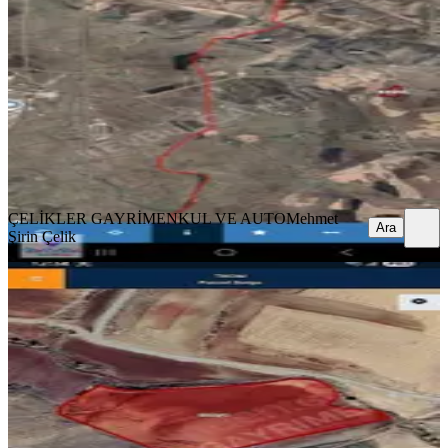
Eğil, Baysu Mahallesi
15611 m²
·
426/m²
·
20.04.2026
6.650.000 ₺
ÇELİKLER GAYRİMENKUL VE AUTO
Mehmet Şirin Çelik
Ara
ÇELİKLER GAYRİMENKUL VE AUTO
Mehmet
Ara
Şirin Çelik
Her Türlü Yapıya Uygun Satılık
Müstakil Yola Sıfır 30 Dönüm Arsa
Eğil, Baysu Mahallesi
30000 m²
·
240/m²
·
16.04.2026
7.200.000 ₺