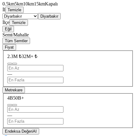
0.5km
5km
10km
15km
Kapalı
İl
Temizle
Diyarbakır
İlçe
Temizle
Eğil
Semt/Mahalle
Tüm Semtler
Fiyat
2.3M ₺
32M+ ₺
—
Metrekare
4B
50B+
—
Endeksa Değeri
AI