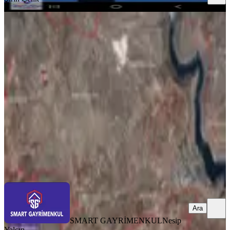
YOLU AÇIK
Smart'tan Eğil De Yolu Açılmış, Çiftlik
Ruhsatlı, 20.523m² Arazi
Eğil, Gündoğuran Mahallesi
20523 m²
·
Parselli, Yolu Açılmış
·
731/m²
·
12.03.2026
15.000.000 ₺
SMART GAYRİMENKUL
Nesip Yalçın
Ara
Ara
SMART GAYRİMENKUL
Nesip
Yalçın