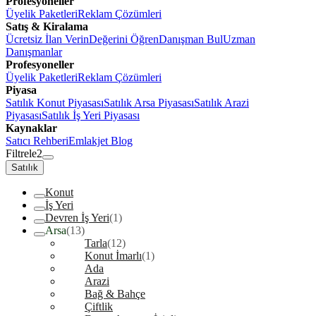
Profesyoneller
Üyelik Paketleri
Reklam Çözümleri
Satış & Kiralama
Ücretsiz İlan Verin
Değerini Öğren
Danışman Bul
Uzman
Danışmanlar
Profesyoneller
Üyelik Paketleri
Reklam Çözümleri
Piyasa
Satılık Konut Piyasası
Satılık Arsa Piyasası
Satılık Arazi
Piyasası
Satılık İş Yeri Piyasası
Kaynaklar
Satıcı Rehberi
Emlakjet Blog
Filtrele
2
Satılık
Konut
İş Yeri
Devren İş Yeri
(1)
Arsa
(13)
Tarla
(12)
Konut İmarlı
(1)
Ada
Arazi
Bağ & Bahçe
Çiftlik