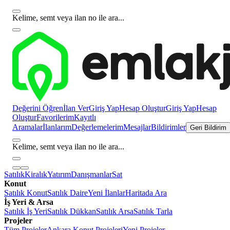
Kelime, semt veya ilan no ile ara...
Değerini Öğren
İlan Ver
Giriş Yap
Hesap Oluştur
Giriş Yap
Hesap
Oluştur
Favorilerim
Kayıtlı
Aramalar
İlanlarım
Değerlemelerim
Mesajlar
Bildirimler
Geri Bildirim
Kelime, semt veya ilan no ile ara...
Satılık
Kiralık
Yatırım
Danışmanlar
Sat
Konut
Satılık Konut
Satılık Daire
Yeni İlanlar
Haritada Ara
İş Yeri & Arsa
Satılık İş Yeri
Satılık Dükkan
Satılık Arsa
Satılık Tarla
Projeler
Tüm Projeler
Ankara Konut Projeleri
Yeni Projeler