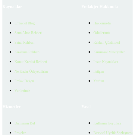
Kaynaklar
Emlakjet Hakkında
Emlakjet Blog
Hakkımızda
Satın Alma Rehberi
Ödüllerimiz
Satıcı Rehberi
Reklam Çözümleri
Kiralama Rehberi
Kurumsal Materyaller
Konut Kredisi Rehberi
İnsan Kaynakları
Ne Kadar Ödeyebilirim
İletişim
Emlak Değeri
Yardım
Verilerimiz
Hizmetler
Yasal
Danışman Bul
Kullanım Koşulları
Projeler
Bireysel Üyelik Sözleşmesi