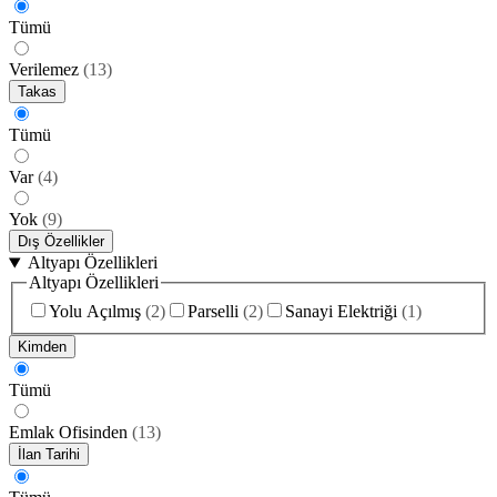
Tümü
Verilemez
(
13
)
Takas
Tümü
Var
(
4
)
Yok
(
9
)
Dış Özellikler
Altyapı Özellikleri
Altyapı Özellikleri
Yolu Açılmış
(
2
)
Parselli
(
2
)
Sanayi Elektriği
(
1
)
Kimden
Tümü
Emlak Ofisinden
(
13
)
İlan Tarihi