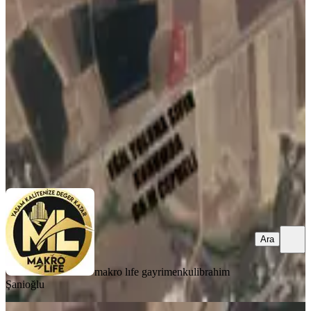
66 Metre Yol Cepheli
Eğil, Oyalı Mahallesi
4550 m²
·
787/m²
·
10.07.2026
3.580.000 ₺
makro lıfe gayrimenkul
ibrahim Şanioğlu
Ara
Ara
makro lıfe gayrimenkul
ibrahim
Şanioğlu
TAKASLI