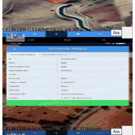
ÇELİKLER GAYRİMENKUL VE AUTO
Mehmet Şirin Çelik
Ara
ÇELİKLER GAYRİMENKUL VE AUTO
Mehmet
Ara
Şirin Çelik
TAKASLI
Eğil Ziyarete Yekın Müstakil Elektirik
Yol Mevcut Satılık3,5dönm
Eğil, Döşemeler Mahallesi
3500 m²
·
663/m²
·
16.04.2026
2.320.000 ₺
ÇELİKLER GAYRİMENKUL VE AUTO
Mehmet Şirin Çelik
Ara
ÇELİKLER GAYRİMENKUL VE AUTO
Mehmet
Ara
Şirin Çelik