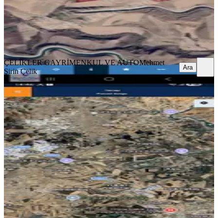
5.200.000 ₺
ÇELİKLER GAYRİMENKUL VE AUTO
Mehmet Şirin Çelik
Ara
ÇELİKLER GAYRİMENKUL VE AUTO
Mehmet
Ara
Şirin Çelik
Kadastro Yolu Olan Ve Hertürlü
Yapıya Uygun Satlık Müstakl Arasa
Eğil, Baysu Mahallesi
13594 m²
·
601/m²
·
30.04.2026
8.170.000 ₺
ÇELİKLER GAYRİMENKUL VE AUTO
Mehmet Şirin Çelik
Ara