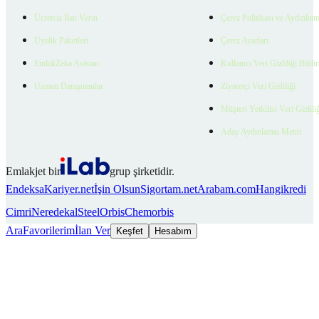
Ücretsiz İlan Verin
Çerez Politikası ve Aydınlat
Üyelik Paketleri
Çerez Ayarları
EmlakZeka Asistan
Kullanıcı Veri Gizliliği Bildi
Uzman Danışmanlar
Ziyaretçi Veri Gizliliği
Müşteri Yetkilisi Veri Gizlili
Aday Aydınlatma Metni
Emlakjet bir
grup şirketidir.
Endeksa
Kariyer.net
İşin Olsun
Sigortam.net
Arabam.com
Hangikredi
Cimri
Neredekal
SteelOrbis
Chemorbis
Ara
Favorilerim
İlan Ver
Keşfet
Hesabım