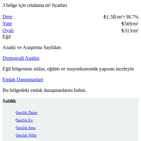
3 bölge için ortalama m² fiyatları
Dere
₺
1.5B/m²
+
38.7
%
Yatır
₺
569/m²
Oyalı
₺
313/m²
Eğil
Analiz ve Araştırma Sayfaları
Demografi Analizi
Eğil bölgesinin nüfus, eğitim ve sosyoekonomik yapısını inceleyin
Emlak Danışmanları
Bu bölgedeki emlak danışmanlarını bulun
Satılık
Satılık Daire
Satılık Ev
Satılık Arsa
Satılık Villa