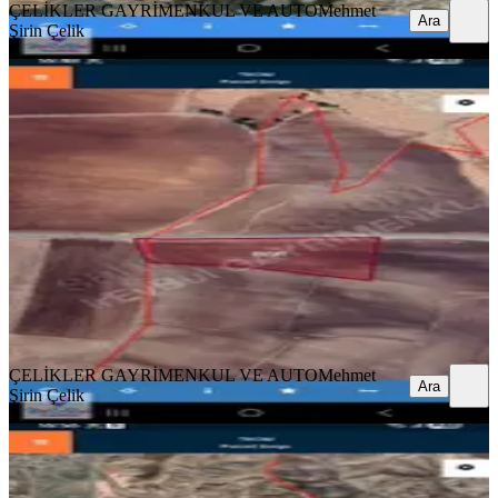
ÇELİKLER GAYRİMENKUL VE AUTO
Mehmet
Ara
Şirin Çelik
Her Türlü Yapıya Uygun Müstakil
Yola Sıfır Satılık 11.5 Dn.arasa
Eğil, Baysu Mahallesi
11456 m²
·
345/m²
·
20.04.2026
3.950.000 ₺
ÇELİKLER GAYRİMENKUL VE AUTO
Mehmet Şirin Çelik
Ara
ÇELİKLER GAYRİMENKUL VE AUTO
Mehmet
Ara
Şirin Çelik
Her Türlü Yapıya Uygun 15.5 Dönüm
Müstakil Acil Satılık Arsa