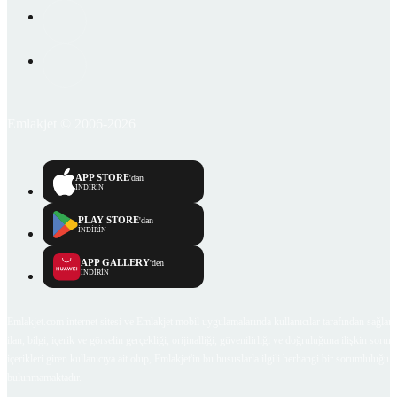
Emlakjet © 2006-2026
APP STORE
'dan
İNDİRİN
PLAY STORE
'dan
İNDİRİN
APP GALLERY
'den
İNDİRİN
Emlakjet.com internet sitesi ve Emlakjet mobil uygulamalarında kullanıcılar tarafından sağlana
ilan, bilgi, içerik ve görselin gerçekliği, orijinalliği, güvenilirliği ve doğruluğuna ilişkin soru
içerikleri giren kullanıcıya ait olup, Emlakjet'in bu hususlarla ilgili herhangi bir sorumluluğu
bulunmamaktadır.