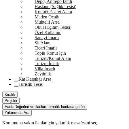
Depo, Antrepo İzinli
Hastane (Sağlık Tesisi)
Konut+Ticaret Alanı
Maden Ocağı
Muhtelif Arsa
Okul (Eğitim Tesisi)
Özel Kullanım
Sanayi İmarlı
Sit Alanı
Ticari İmarlı
Toplu Konut İçin
Turizm/Konut Alanı
Turizm İmarlı
Villa İmarlı
Zeytinlik
Kat Karşılığı Arsa
Turistik Tesis
Kiralık
Projeler
Harita
Değerleri ve ilanları tematik haritada görün
Yakınımda Ara
Konumuna yakın ilanlar için yakınlık mesafesini seç.