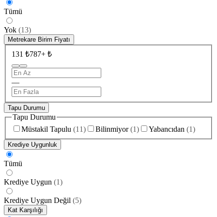
Tümü
Yok
(
13
)
Metrekare Birim Fiyatı
131 ₺
787+ ₺
—
Tapu Durumu
Tapu Durumu
Müstakil Tapulu
(
11
)
Bilinmiyor
(
1
)
Yabancıdan
(
1
)
Krediye Uygunluk
Tümü
Krediye Uygun
(
1
)
Krediye Uygun Değil
(
5
)
Kat Karşılığı