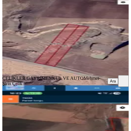
Su Elektrik Mevcut
Eğil, Kalkan Mahallesi
6175 m²
·
Parselli, Sanayi Elektriği
+1
·
484/m²
·
22.06.2026
2.990.000 ₺
ÇELİKLER GAYRİMENKUL VE AUTO
Mehmet Şirin Çelik
Ara
ÇELİKLER GAYRİMENKUL VE AUTO
Mehmet
Ara
Şirin Çelik
Eski Eğil Yoluna Sıfır Satılık Aarsa
Eğil, Kalkan Mahallesi
23000 m²
·
522/m²
·
27.05.2026