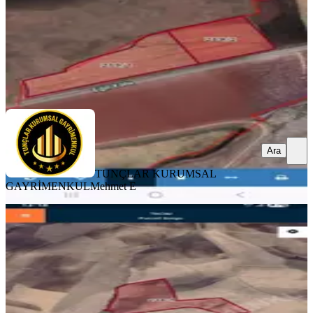
12.000.000 ₺
TUNÇLAR KURUMSAL GAYRİMENKUL
Mehmet E
Ara
Ara
TUNÇLAR KURUMSAL
GAYRİMENKUL
Mehmet E
TAKASLI
Baysu Da 40 Dönüm Müstakil Tarla
Fiyatı Uygundur
Eğil, Baysu Mahallesi
39756 m²
·
131/m²
·
30.04.2026