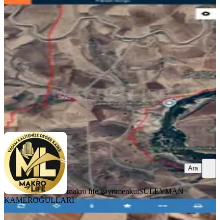
Kaçırılmayacak Yatırım Fırsatı
Eğil, Yatır Mahallesi
4850 m²
·
619/m²
·
05.08.2026
3.000.000 ₺
makro lıfe gayrimenkul
SÜLEYMAN KAMEROĞULLARI
Ara
Ara
makro lıfe gayrimenkul
SÜLEYMAN
KAMEROĞULLARI
TAKASLI