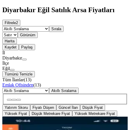
Diyarbakır Eğil Satılık Arsa Fiyatları
Filtrele
2
Sırala
Görünüm
Harita
Kaydet
Paylaş
İl
Diyarbakır
İlçe
Eğil
Tümünü Temizle
Tüm İlanlar
(
13
)
Emlak Ofisinden
(
13
)
Akıllı Sıralama
Yatırım Skoru
Fiyatı Düşen
Güncel İlan
Düşük Fiyat
Yüksek Fiyat
Düşük Metrekare Fiyat
Yüksek Metrekare Fiyat
Diyarbakır Eğil Yatır Köyü’nde