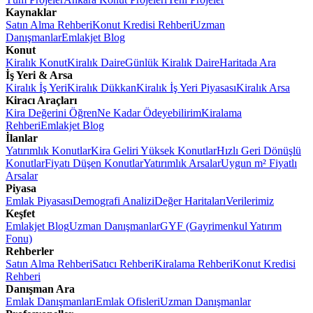
Kaynaklar
Satın Alma Rehberi
Konut Kredisi Rehberi
Uzman
Danışmanlar
Emlakjet Blog
Konut
Kiralık Konut
Kiralık Daire
Günlük Kiralık Daire
Haritada Ara
İş Yeri & Arsa
Kiralık İş Yeri
Kiralık Dükkan
Kiralık İş Yeri Piyasası
Kiralık Arsa
Kiracı Araçları
Kira Değerini Öğren
Ne Kadar Ödeyebilirim
Kiralama
Rehberi
Emlakjet Blog
İlanlar
Yatırımlık Konutlar
Kira Geliri Yüksek Konutlar
Hızlı Geri Dönüşlü
Konutlar
Fiyatı Düşen Konutlar
Yatırımlık Arsalar
Uygun m² Fiyatlı
Arsalar
Piyasa
Emlak Piyasası
Demografi Analizi
Değer Haritaları
Verilerimiz
Keşfet
Emlakjet Blog
Uzman Danışmanlar
GYF (Gayrimenkul Yatırım
Fonu)
Rehberler
Satın Alma Rehberi
Satıcı Rehberi
Kiralama Rehberi
Konut Kredisi
Rehberi
Danışman Ara
Emlak Danışmanları
Emlak Ofisleri
Uzman Danışmanlar