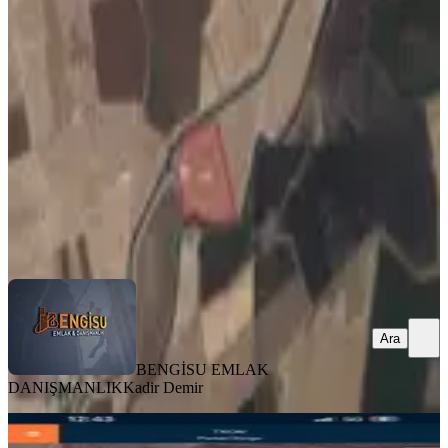
Eğil Musan Da Satılık Müstakil Arazi
Eğil, Taşdam Mahallesi
38000 m²
·
410/m²
·
07.07.2026
15.580.000 ₺
BENGİSU EMLAK DANIŞMANLIK
Kadir Demir
Ara
Ara
BENGİSU EMLAK
DANIŞMANLIK
Kadir Demir
YOLU AÇIK
Çok Acil Satılık 6 Dönüm Arazi Yol