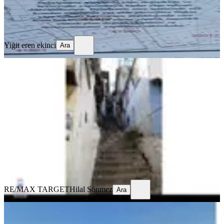
Yiğit eren ekinci
Ara
Yiğit eren ekinci
Ara
YOLA YAKIN
Ballıkuyu Kentsel
Konak, Ballıkuyu Mahallesi
190 m²
·
Kanalizasyon
·
15.789/m²
·
21.05.2026
3.000.000 ₺
RE/MAX TARGET
Hilal Sönmez
Ara
RE/MAX TARGET
Hilal Sönmez
Ara
Konak Selçuk Mahallesi Deniz