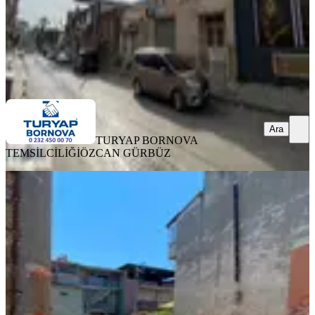
TURYAP BORNOVA TEMSİLCİLİĞİ
ÖZCAN GÜRBÜZ
Ara
Ara
TURYAP BORNOVA
TEMSİLCİLİĞİ
ÖZCAN GÜRBÜZ
YOLA YAKIN
Acil Gürçeşme Konak Lale Mahde
160m2 Tektapulu Yatırımlık Arsa
Konak, Lale Mahallesi
160 m²
·
Elektrik Hattı, Parselli
+3
·
13.125/m²
·
08.06.2026
2.100.000 ₺