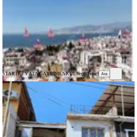
Manzaralı 523 M2 Satılık Arsa
Konak, Selçuk Mahallesi
523 m²
·
66.922/m²
·
13.04.2026
35.000.000 ₺
STARTKEY ATA GAYRİMENKUL
Seçil Temel
Ara
STARTKEY ATA GAYRİMENKUL
Seçil Temel
Ara
YOLA YAKIN
Konak Mersinli'de 119 M2 Arsa
Konak, Mersinli Mahallesi
119 m²
·
Doğalgaz, Kanalizasyon
+2
·
43.697/m²
·
10.04.2026
5.200.000 ₺