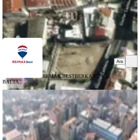
REMAX BEST
BERKANT BALTA
Ara
Ara
REMAX BEST
BERKANT
BALTA
YOLA YAKIN
Konakta Otel İmarlı 635m2 Satılık
Arsa
Konak, İsmet Kaptan Mahallesi
635 m²
·
Parselli
·
307.087/m²
·
08.03.2026