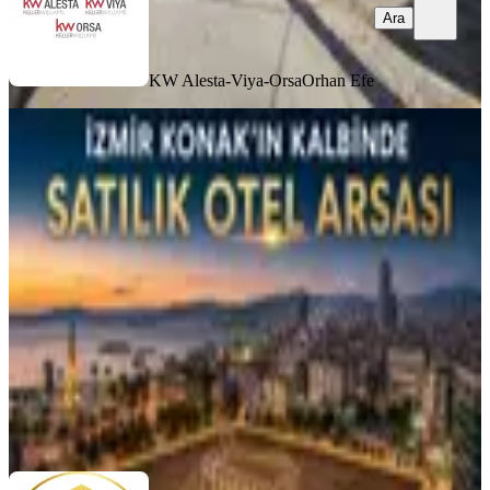
Ara
KW Alesta-Viya-Orsa
Orhan Efe
YOLA YAKIN
İzmir Konak Muhteşem Konumda
Kdvli Otel Arsası
Konak, Akdeniz Mahallesi
900 m²
·
Kanalizasyon, Yolu Açılmış
·
722.222/m²
·
29.06.2026
650.000.000 ₺
FAST BUY GAYRİMENKUL
EROL AKSOY
Ara