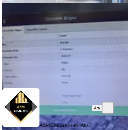
%
4
Konak Çimentepe De 145 M2 Arsa
Konak, Çimentepe Mahallesi
145 m²
·
18.621/m²
·
30.07.2025
2.700.000 ₺
2.800.000 ₺
AZM EMLAK
Serdar Abacı
Ara
Ara
AZM EMLAK
Serdar Abacı