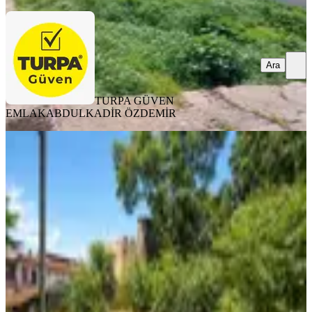
Ara
TURPA GÜVEN
EMLAK
ABDULKADİR ÖZDEMİR
YOLA YAKIN
Msg'den Basmane Konak Katlı
Otopark Yakını Turizm İmarlı Arsa
Konak, Hurşidiye Mahallesi
311 m²
·
Parselli, Yolu Açılmış
·
47.749/m²
·
23.06.2026
14.850.000 ₺