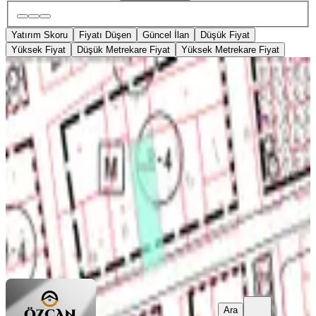
Yatırım Skoru
Fiyatı Düşen
Güncel İlan
Düşük Fiyat
Yüksek Fiyat
Düşük Metrekare Fiyat
Yüksek Metrekare Fiyat
YOLA YAKIN
İzmir Konak Hilal Mahallesinde
Satılık Arsa
Konak, Hilal Mahallesi
200 m²
·
27.500/m²
·
30.07.2026
5.500.000 ₺
Özcan Emlak
Murat Yılmaz
Ara
Ara