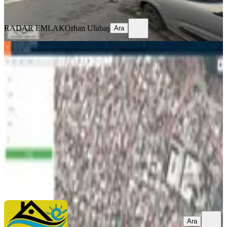
Ara
RADAR EMLAK
Orhan Ulubaş
Ara
TAKASLI
İzmi̇r Konak Azi̇zi̇ye De Satılık 130
M2 Arsa
Konak, Hasan Özdemir Mahallesi
130 m²
·
14.615/m²
·
29.01.2026
1.900.000 ₺
Ege Best Emlak Inşaat
Mithat Kıylık
Ara
Ara