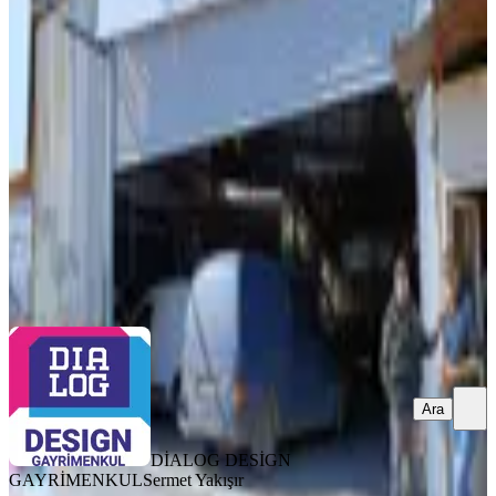
Ticari İmarlı Arsa
Konak, Etiler Mahallesi
212 m²
·
Doğalgaz, Kanalizasyon
+2
·
46.934/m²
·
31.07.2025
9.950.000 ₺
DİALOG DESİGN GAYRİMENKUL
Sermet Yakışır
Ara
Ara
DİALOG DESİGN
GAYRİMENKUL
Sermet Yakışır