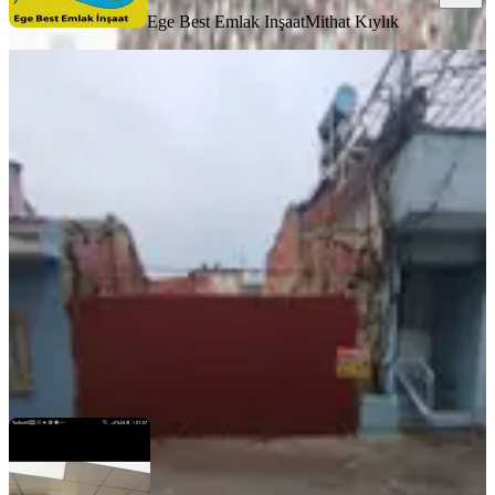
Ege Best Emlak Inşaat
Mithat Kıylık
YOLA YAKIN
%
20
Çimentepe De Satılık Evlerin
İçerisinde Merkezi Konumda Arsa
Konak, 1.kadriye Mahallesi
89 m²
·
Elektrik Hattı, Kanalizasyon
+4
·
13.483/m²
·
11.01.2026
1.200.000 ₺
1.500.000 ₺
Gaziemirim Emlak
Çağdaş Karakoyunlar
Ara