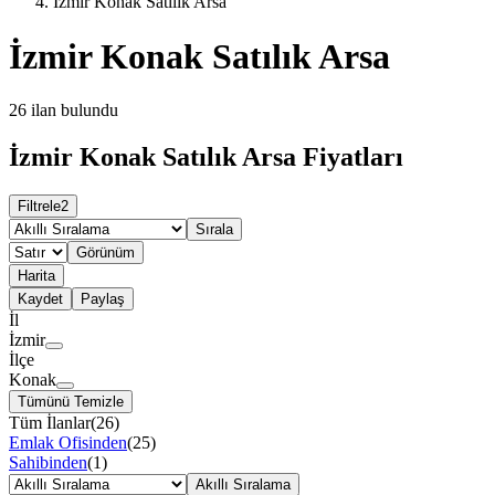
İzmir Konak Satılık Arsa
İzmir Konak Satılık Arsa
26
ilan bulundu
İzmir Konak Satılık Arsa Fiyatları
Filtrele
2
Sırala
Görünüm
Harita
Kaydet
Paylaş
İl
İzmir
İlçe
Konak
Tümünü Temizle
Tüm İlanlar
(
26
)
Emlak Ofisinden
(
25
)
Sahibinden
(
1
)
Akıllı Sıralama