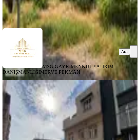
MSG GAYRİMENKUL YATIRIM DANIŞMANLIĞI
MERVE
PEKMAN
Ara
Ara
MSG GAYRİMENKUL YATIRIM
DANIŞMANLIĞI
MERVE PEKMAN
YOLA YAKIN
Konak'ta Kapılar Bölgesinde Otoyol
Yakını Satılık 75 M2 Arsa
Konak, Kocakapı Mahallesi
75 m²
·
Doğalgaz, Kanalizasyon
+1
·
60.000/m²
·
16.06.2026
4.500.000 ₺