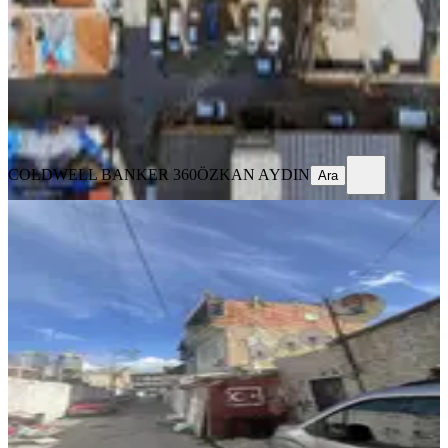
05.03.2026
14.500.000 ₺
15.500.000 ₺
COLDWELL BANKER 360
ÖZKAN AYDIN
Ara
COLDWELL BANKER 360
ÖZKAN AYDIN
Ara
YOLA YAKIN
Konak Ege Mahallesi Kentsel
Dönüşüm Bölgesinde İmarlı Arsa
Konak, Ege Mahallesi
50 m²
·
Kanalizasyon, Parselli
+1
·
158.000/m²
·
02.03.2026
7.900.000 ₺
RADAR EMLAK
Orhan Ulubaş