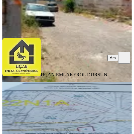
UÇAN EMLAK
EROL DURSUN
Ara
Ara
UÇAN EMLAK
EROL DURSUN
YOLA YAKIN
%
28
Full Deniz Manzaralı Yatırımlık Arsa
Konak, Ferahlı Mahallesi
151 m²
·
59.603/m²
·
25.05.2026
9.000.000 ₺
12.500.000 ₺