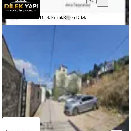
Ara
Dilek Emlak
Recep Dilek
İzmir Konak'ta Deniz Manzaralı 2
Kat Pansiyon İmarlı Fırsat Arsa
Konak, Selçuk Mahallesi
110 m²
·
32.727/m²
·
01.07.2026
3.600.000 ₺
KW Alesta-Viya-Orsa
Orhan Efe
Ara