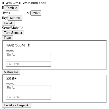
0.5km
5km
10km
15km
Kapalı
İl
Temizle
İzmir
İlçe
Temizle
Konak
Semt/Mahalle
Tüm Semtler
Fiyat
499B ₺
50M+ ₺
—
Metrekare
50
1B+
—
Endeksa Değeri
AI