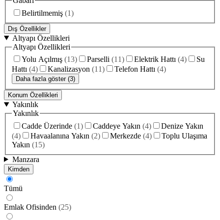
Gabari
Belirtilmemiş
(
1
)
Dış Özellikler
Altyapı Özellikleri
Altyapı Özellikleri
Yolu Açılmış
(
13
)
Parselli
(
11
)
Elektrik Hattı
(
4
)
Su
Hattı
(
4
)
Kanalizasyon
(
11
)
Telefon Hattı
(
4
)
Daha fazla göster (3)
Konum Özellikleri
Yakınlık
Yakınlık
Cadde Üzerinde
(
1
)
Caddeye Yakın
(
4
)
Denize Yakın
(
4
)
Havaalanına Yakın
(
2
)
Merkezde
(
4
)
Toplu Ulaşıma
Yakın
(
15
)
Manzara
Kimden
Tümü
Emlak Ofisinden
(
25
)