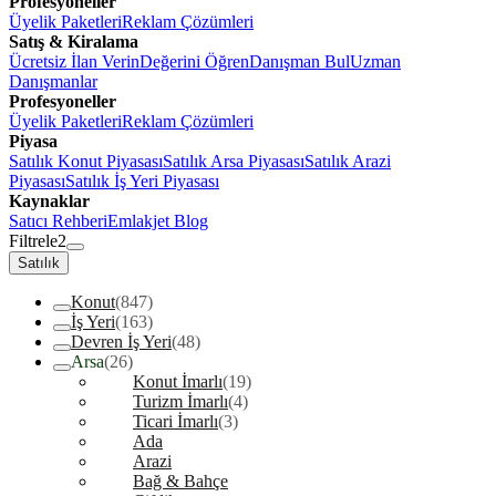
Profesyoneller
Üyelik Paketleri
Reklam Çözümleri
Satış & Kiralama
Ücretsiz İlan Verin
Değerini Öğren
Danışman Bul
Uzman
Danışmanlar
Profesyoneller
Üyelik Paketleri
Reklam Çözümleri
Piyasa
Satılık Konut Piyasası
Satılık Arsa Piyasası
Satılık Arazi
Piyasası
Satılık İş Yeri Piyasası
Kaynaklar
Satıcı Rehberi
Emlakjet Blog
Filtrele
2
Satılık
Konut
(847)
İş Yeri
(163)
Devren İş Yeri
(48)
Arsa
(26)
Konut İmarlı
(19)
Turizm İmarlı
(4)
Ticari İmarlı
(3)
Ada
Arazi
Bağ & Bahçe