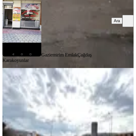
Ara
Gaziemirim Emlak
Çağdaş
Karakoyunlar
%
22
İzmır Konak Güney Mah. Kemer
İzban Karşısı Satılık Imarlı Arsa
Konak, Güney Mahallesi
1020 m²
·
25.000/m²
·
09.01.2026
25.500.000 ₺
32.500.000 ₺