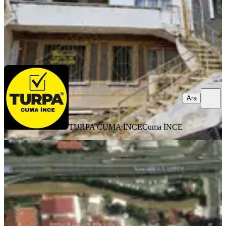
TURPA CUMA İNCE
Cuma İNCE
Ara
Ara
TURPA CUMA İNCE
Cuma İNCE
12 Remax Best' Ten Satılık Arsa
Konak, Oğuzlar Mahallesi
80 m²
·
68.750/m²
·
11.03.2026
5.500.000 ₺