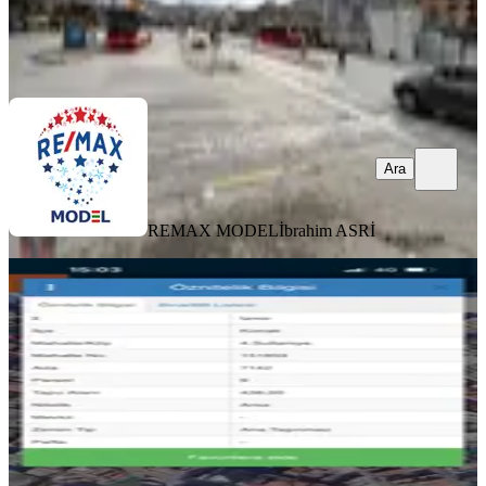
REMAX MODEL
İbrahim ASRİ
Ara
Ara
REMAX MODEL
İbrahim ASRİ
TAKASLI
İzmir Konak 4. Sultaniye Satılık Arsa
Konak, 1.kadriye Mahallesi
542 m²
·
8.303/m²
·
14.12.2025
4.500.000 ₺
Bergama Yatırım Gayrimenkul
Elmas Gündoğan