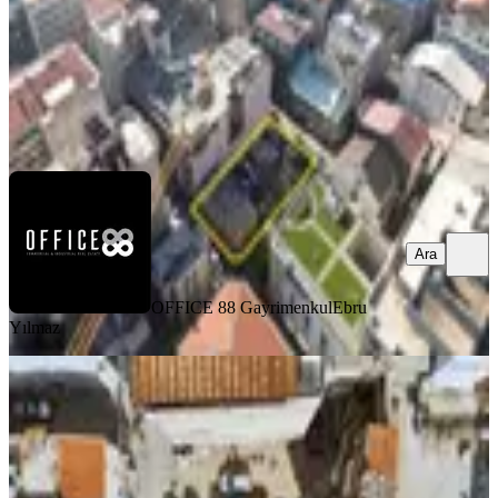
195.000.000 ₺
OFFICE 88 Gayrimenkul
Ebru Yılmaz
Ara
Ara
OFFICE 88 Gayrimenkul
Ebru
Yılmaz
YOLA YAKIN
%
6
Basmanede 200 M² 2 Kat İmarlı Arsa
Butik Otel Ticari Yatırı
Konak, Etiler Mahallesi
200 m²
·
Kanalizasyon, Parselli
+1
·
72.500/m²
·