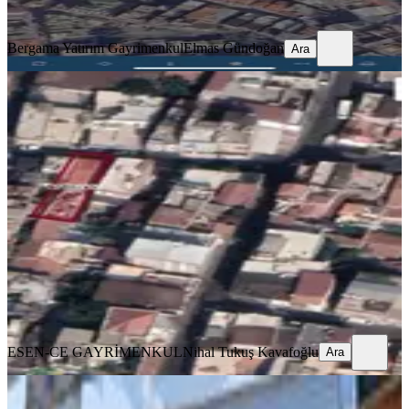
Ara
Bergama Yatırım Gayrimenkul
Elmas Gündoğan
Ara
Esen-ce'den İzmir Konak 2.aziziye
Mah. 202 M2 Arsanın 50m2 Hissesi
Satılık
Konak, 2.kadriye Mahallesi
50 m²
·
20.000/m²
·
22.11.2025
1.000.000 ₺
ESEN-CE GAYRİMENKUL
Nihal Tukuş Kavafoğlu
Ara
ESEN-CE GAYRİMENKUL
Nihal Tukuş Kavafoğlu
Ara
YOLU AÇIK
İzmir Kapılar'da Müstakil Tapu