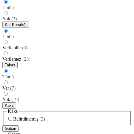
Tümü
Yok
(
3
)
Kat Karşılığı
Tümü
Verilebilir
(
3
)
Verilemez
(
23
)
Takas
Tümü
Var
(
7
)
Yok
(
19
)
Kaks
Kaks
Belirtilmemiş
(
2
)
Gabari