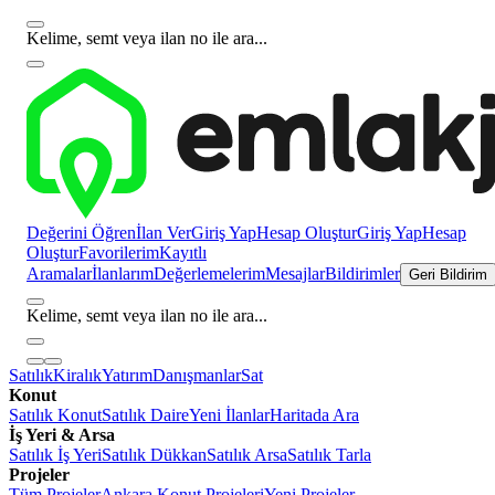
Kelime, semt veya ilan no ile ara...
Değerini Öğren
İlan Ver
Giriş Yap
Hesap Oluştur
Giriş Yap
Hesap
Oluştur
Favorilerim
Kayıtlı
Aramalar
İlanlarım
Değerlemelerim
Mesajlar
Bildirimler
Geri Bildirim
Kelime, semt veya ilan no ile ara...
Satılık
Kiralık
Yatırım
Danışmanlar
Sat
Konut
Satılık Konut
Satılık Daire
Yeni İlanlar
Haritada Ara
İş Yeri & Arsa
Satılık İş Yeri
Satılık Dükkan
Satılık Arsa
Satılık Tarla
Projeler
Tüm Projeler
Ankara Konut Projeleri
Yeni Projeler