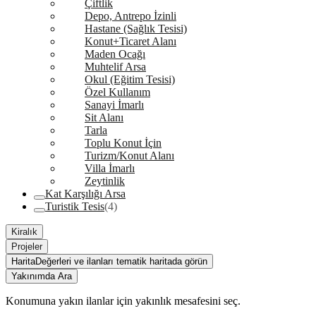
Çiftlik
Depo, Antrepo İzinli
Hastane (Sağlık Tesisi)
Konut+Ticaret Alanı
Maden Ocağı
Muhtelif Arsa
Okul (Eğitim Tesisi)
Özel Kullanım
Sanayi İmarlı
Sit Alanı
Tarla
Toplu Konut İçin
Turizm/Konut Alanı
Villa İmarlı
Zeytinlik
Kat Karşılığı Arsa
Turistik Tesis
(4)
Kiralık
Projeler
Harita
Değerleri ve ilanları tematik haritada görün
Yakınımda Ara
Konumuna yakın ilanlar için yakınlık mesafesini seç.