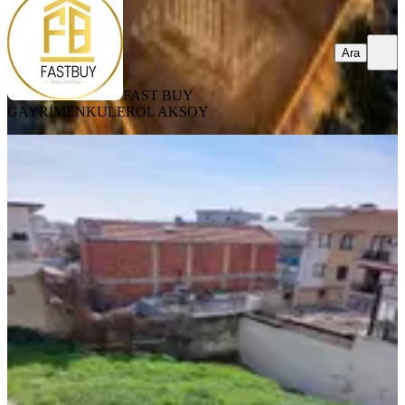
Ara
FAST BUY
GAYRİMENKUL
EROL AKSOY
%
5
Turpa Güven Gayrimenkul Konak 2
Aziziye Mh Satlık Fırsat Arsa
Konak, Aziziye Mahallesi
113 m²
·
26.106/m²
·
26.06.2026
2.950.000 ₺
3.100.000 ₺
TURPA GÜVEN EMLAK
ABDULKADİR ÖZDEMİR
Ara