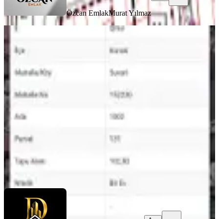
Özcan Emlak
Murat Yılmaz
YOLA YAKIN
İzmir Konak'ta Tek Tapu Kelepir
Arsa Acil Satılık
Konak, Süvari Mahallesi
102 m²
·
İfrazlı, Parselli
+1
·
4.892/m²
·
02.07.2026
499.000 ₺
Dilek Emlak
Recep Dilek
Ara