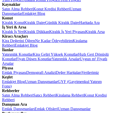
Kaynaklar
Satın Alma Rehberi
Konut Kredisi Rehberi
Uzman
Danışmanlar
Emlakjet Blog
Konut
Kiralık Konut
Kiralık Daire
Günlük Kiralık Daire
Haritada Ara
İş Yeri & Arsa
Kiralık İş Yeri
Kiralık Dükkan
Kiralık İş Yeri Piyasası
Kiralık Arsa
Kiracı Araçları
Kira Değerini Öğren
Ne Kadar Ödeyebilirim
Kiralama
Rehberi
Emlakjet Blog
İlanlar
Yatırımlık Konutlar
Kira Geliri Yüksek Konutlar
Hızlı Geri Dönüşlü
Konutlar
Fiyatı Düşen Konutlar
Yatırımlık Arsalar
Uygun m² Fiyatlı
Arsalar
Piyasa
Emlak Piyasası
Demografi Analizi
Değer Haritaları
Verilerimiz
Keşfet
Emlakjet Blog
Uzman Danışmanlar
GYF (Gayrimenkul Yatırım
Fonu)
Rehberler
Satın Alma Rehberi
Satıcı Rehberi
Kiralama Rehberi
Konut Kredisi
Rehberi
Danışman Ara
Emlak Danışmanları
Emlak Ofisleri
Uzman Danışmanlar