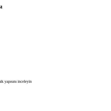
ı
k yapısını inceleyin