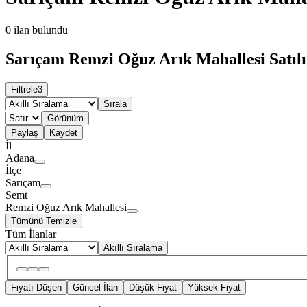
0
ilan bulundu
Sarıçam Remzi Oğuz Arık Mahallesi Satılık
Filtrele
3
Sırala
Görünüm
Paylaş
Kaydet
İl
Adana
İlçe
Sarıçam
Semt
Remzi Oğuz Arık Mahallesi
Tümünü Temizle
Tüm İlanlar
Akıllı Sıralama
Fiyatı Düşen
Güncel İlan
Düşük Fiyat
Yüksek Fiyat