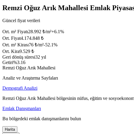
Remzi Oğuz Arık Mahallesi Emlak Piyasas
Güncel fiyat verileri
Ort. m² Fiyatı
28.992 ₺/m²
+
6.1
%
Ort. Fiyat
4.174.848 ₺
Ort. m² Kirası
76 ₺/m²
-52.1
%
Ort. Kira
9.529 ₺
Geri dönüş süresi
32 yıl
Getiri
%3.16
Remzi Oğuz Arık Mahallesi
Analiz ve Araştırma Sayfaları
Demografi Analizi
Remzi Oğuz Arık Mahallesi bölgesinin nüfus, eğitim ve sosyoekonomi
Emlak Danışmanları
Bu bölgedeki emlak danışmanlarını bulun
Harita