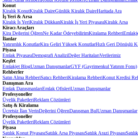
Konut
Kiralık Konut
Kiralık Daire
Günlük Kiralık Daire
Haritada Ara
İş Yeri & Arsa
Kiralık İş Yeri
Kiralık Dükkan
Kiralık İş Yeri Piyasası
Kiralık Arsa
Kiracı Araçları
Kira Değerini Öğren
Ne Kadar Ödeyebilirim
Kiralama Rehberi
Emlakj
İlanlar
Yatırımlık Konutlar
Kira Geliri Yüksek Konutlar
Hızlı Geri Dönüşlü K
Piyasa
Emlak Piyasası
Demografi Analizi
Değer Haritaları
Verilerimiz
Keşfet
Emlakjet Blog
Uzman Danışmanlar
GYF (Gayrimenkul Yatırım Fonu)
Rehberler
Satın Alma Rehberi
Satıcı Rehberi
Kiralama Rehberi
Konut Kredisi Re
Danışman Ara
Emlak Danışmanları
Emlak Ofisleri
Uzman Danışmanlar
Profesyoneller
Üyelik Paketleri
Reklam Çözümleri
Satış & Kiralama
Ücretsiz İlan Verin
Değerini Öğren
Danışman Bul
Uzman Danışmanlar
Profesyoneller
Üyelik Paketleri
Reklam Çözümleri
Piyasa
Satılık Konut Piyasası
Satılık Arsa Piyasası
Satılık Arazi Piyasası
Satılı