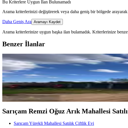
Bu Kriterlere Uygun İlan Bulunamadı
Arama kriterlerinizi değiştirerek veya daha geniş bir bölgede arayarak 
Daha Geniş Ara
Aramayı Kaydet
Arama kriterlerinize uygun başka ilan bulamadık.
Kriterlerinize benzer
Benzer İlanlar
Kürkçü Leri Yürekli De Satılık Çi
Sarıçam, Yürekli Mahallesi
4+1
·
900 m²
·
04.04.2026
11.250.000 ₺
Sarıçam Remzi Oğuz Arık Mahallesi Satılık 
Sarıçam Yürekli Mahallesi Satılık Çiftlik Evi