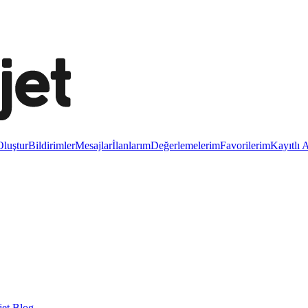
luştur
Bildirimler
Mesajlar
İlanlarım
Değerlemelerim
Favorilerim
Kayıtlı 
et Blog