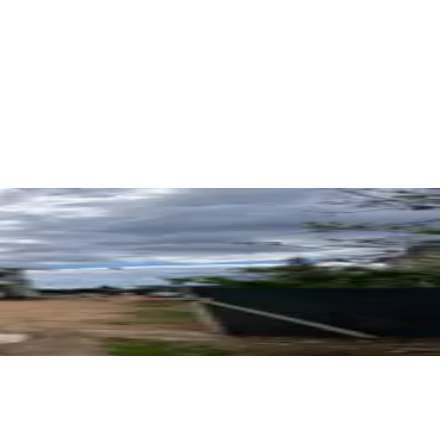
İŞBİLİR GAYRİMENKUL
ERHAN GÖRÜR
Ara