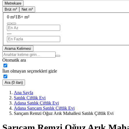
Metrekare
Brüt m²
Net m²
0 m²
1B+ m²
—
Arama Kelimesi
Otomatik ara
İlan olmayan seçenekleri gizle
Ara (0 ilan)
Ana Sayfa
Satılık Çiftlik Evi
Adana Satılık Çiftlik Evi
Adana Sarıçam Satılık Çiftlik Evi
Sarıçam Remzi Oğuz Arık Mahallesi Satılık Çiftlik Evi
Sarıçam Remzi Oğuz Arık Mahalle