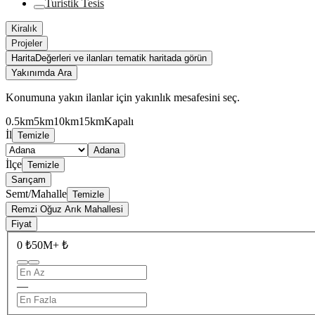
Turistik Tesis
Kiralık
Projeler
Harita
Değerleri ve ilanları tematik haritada görün
Yakınımda Ara
Konumuna yakın ilanlar için yakınlık mesafesini seç.
0.5km
5km
10km
15km
Kapalı
İl
Temizle
Adana
İlçe
Temizle
Sarıçam
Semt/Mahalle
Temizle
Remzi Oğuz Arık Mahallesi
Fiyat
0 ₺
50M+ ₺
—