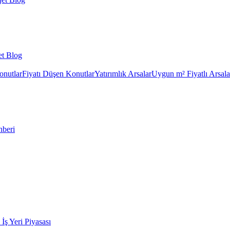
et Blog
onutlar
Fiyatı Düşen Konutlar
Yatırımlık Arsalar
Uygun m² Fiyatlı Arsala
hberi
k İş Yeri Piyasası