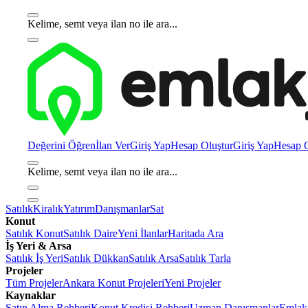
Kelime, semt veya ilan no ile ara...
Değerini Öğren
İlan Ver
Giriş Yap
Hesap Oluştur
Giriş Yap
Hesap O
Kelime, semt veya ilan no ile ara...
Satılık
Kiralık
Yatırım
Danışmanlar
Sat
Konut
Satılık Konut
Satılık Daire
Yeni İlanlar
Haritada Ara
İş Yeri & Arsa
Satılık İş Yeri
Satılık Dükkan
Satılık Arsa
Satılık Tarla
Projeler
Tüm Projeler
Ankara Konut Projeleri
Yeni Projeler
Kaynaklar
Satın Alma Rehberi
Konut Kredisi Rehberi
Uzman Danışmanlar
Emlakj