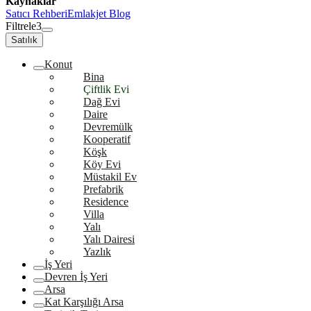
Kaynaklar
Satıcı Rehberi
Emlakjet Blog
Filtrele
3
Satılık
Konut
Bina
Çiftlik Evi
Dağ Evi
Daire
Devremülk
Kooperatif
Köşk
Köy Evi
Müstakil Ev
Prefabrik
Residence
Villa
Yalı
Yalı Dairesi
Yazlık
İş Yeri
Devren İş Yeri
Arsa
Kat Karşılığı Arsa