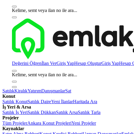
Kelime, semt veya ilan no ile ara...
Değerini Öğren
İlan Ver
Giriş Yap
Hesap Oluştur
Giriş Yap
Hesap O
Kelime, semt veya ilan no ile ara...
Satılık
Kiralık
Yatırım
Danışmanlar
Sat
Konut
Satılık Konut
Satılık Daire
Yeni İlanlar
Haritada Ara
İş Yeri & Arsa
Satılık İş Yeri
Satılık Dükkan
Satılık Arsa
Satılık Tarla
Projeler
Tüm Projeler
Ankara Konut Projeleri
Yeni Projeler
Kaynaklar
Satın Alma Rehberi
Konut Kredisi Rehberi
Uzman Danışmanlar
Emlakj