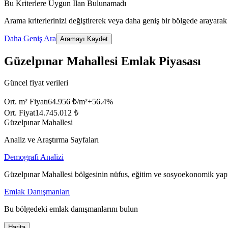
Bu Kriterlere Uygun İlan Bulunamadı
Arama kriterlerinizi değiştirerek veya daha geniş bir bölgede arayarak 
Daha Geniş Ara
Aramayı Kaydet
Güzelpınar Mahallesi Emlak Piyasası
Güncel fiyat verileri
Ort. m² Fiyatı
64.956 ₺/m²
+
56.4
%
Ort. Fiyat
14.745.012 ₺
Güzelpınar Mahallesi
Analiz ve Araştırma Sayfaları
Demografi Analizi
Güzelpınar Mahallesi bölgesinin nüfus, eğitim ve sosyoekonomik yapı
Emlak Danışmanları
Bu bölgedeki emlak danışmanlarını bulun
Harita