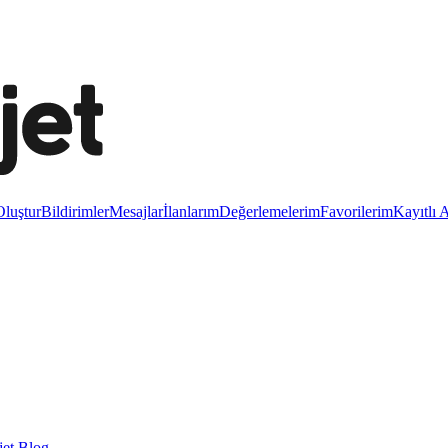
luştur
Bildirimler
Mesajlar
İlanlarım
Değerlemelerim
Favorilerim
Kayıtlı 
et Blog