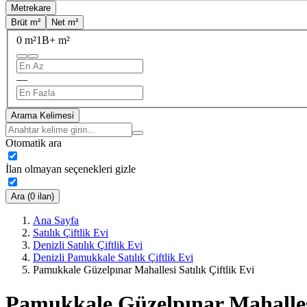
Metrekare
Brüt m²
Net m²
0 m²
1B+ m²
—
Arama Kelimesi
Otomatik ara
İlan olmayan seçenekleri gizle
Ara (0 ilan)
Ana Sayfa
Satılık Çiftlik Evi
Denizli Satılık Çiftlik Evi
Denizli Pamukkale Satılık Çiftlik Evi
Pamukkale Güzelpınar Mahallesi Satılık Çiftlik Evi
Pamukkale Güzelpınar Mahallesi 