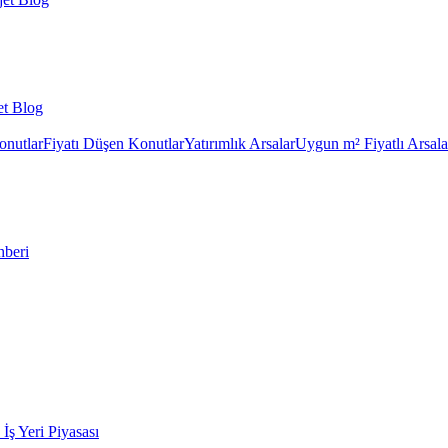
et Blog
onutlar
Fiyatı Düşen Konutlar
Yatırımlık Arsalar
Uygun m² Fiyatlı Arsala
hberi
k İş Yeri Piyasası