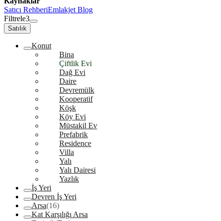
Kaynaklar
Satıcı Rehberi
Emlakjet Blog
Filtrele
3
Satılık
Konut
Bina
Çiftlik Evi
Dağ Evi
Daire
Devremülk
Kooperatif
Köşk
Köy Evi
Müstakil Ev
Prefabrik
Residence
Villa
Yalı
Yalı Dairesi
Yazlık
İş Yeri
Devren İş Yeri
Arsa
(16)
Kat Karşılığı Arsa