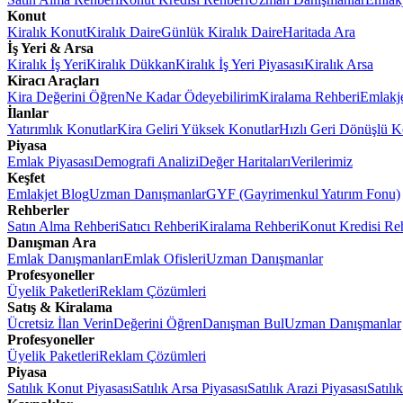
Konut
Kiralık Konut
Kiralık Daire
Günlük Kiralık Daire
Haritada Ara
İş Yeri & Arsa
Kiralık İş Yeri
Kiralık Dükkan
Kiralık İş Yeri Piyasası
Kiralık Arsa
Kiracı Araçları
Kira Değerini Öğren
Ne Kadar Ödeyebilirim
Kiralama Rehberi
Emlakj
İlanlar
Yatırımlık Konutlar
Kira Geliri Yüksek Konutlar
Hızlı Geri Dönüşlü K
Piyasa
Emlak Piyasası
Demografi Analizi
Değer Haritaları
Verilerimiz
Keşfet
Emlakjet Blog
Uzman Danışmanlar
GYF (Gayrimenkul Yatırım Fonu)
Rehberler
Satın Alma Rehberi
Satıcı Rehberi
Kiralama Rehberi
Konut Kredisi Re
Danışman Ara
Emlak Danışmanları
Emlak Ofisleri
Uzman Danışmanlar
Profesyoneller
Üyelik Paketleri
Reklam Çözümleri
Satış & Kiralama
Ücretsiz İlan Verin
Değerini Öğren
Danışman Bul
Uzman Danışmanlar
Profesyoneller
Üyelik Paketleri
Reklam Çözümleri
Piyasa
Satılık Konut Piyasası
Satılık Arsa Piyasası
Satılık Arazi Piyasası
Satılı