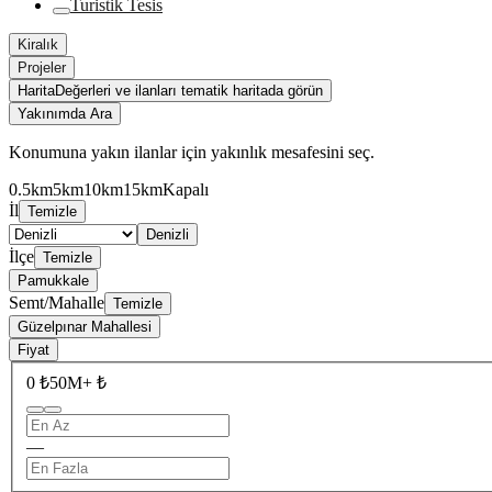
Turistik Tesis
Kiralık
Projeler
Harita
Değerleri ve ilanları tematik haritada görün
Yakınımda Ara
Konumuna yakın ilanlar için yakınlık mesafesini seç.
0.5km
5km
10km
15km
Kapalı
İl
Temizle
Denizli
İlçe
Temizle
Pamukkale
Semt/Mahalle
Temizle
Güzelpınar Mahallesi
Fiyat
0 ₺
50M+ ₺
—