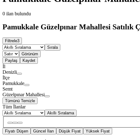
0
ilan bulundu
Pamukkale Güzelpınar Mahallesi Satılık Çi
Filtrele
3
Sırala
Görünüm
Paylaş
Kaydet
İl
Denizli
İlçe
Pamukkale
Semt
Güzelpınar Mahallesi
Tümünü Temizle
Tüm İlanlar
Akıllı Sıralama
Fiyatı Düşen
Güncel İlan
Düşük Fiyat
Yüksek Fiyat