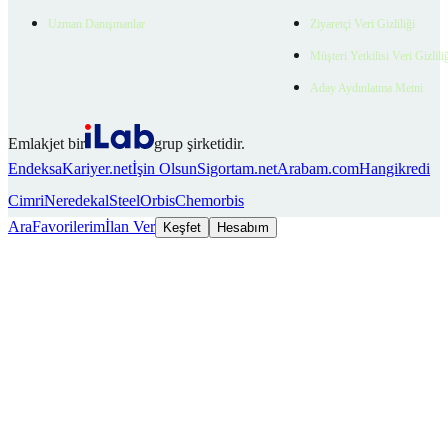
Uzman Danışmanlar
Ziyaretçi Veri Gizliliği
Müşteri Yetkilisi Veri Gizlili
Aday Aydınlatma Metni
Emlakjet bir
grup şirketidir.
Endeksa
Kariyer.net
İşin Olsun
Sigortam.net
Arabam.com
Hangikredi
Cimri
Neredekal
SteelOrbis
Chemorbis
Ara
Favorilerim
İlan Ver
Keşfet
Hesabım