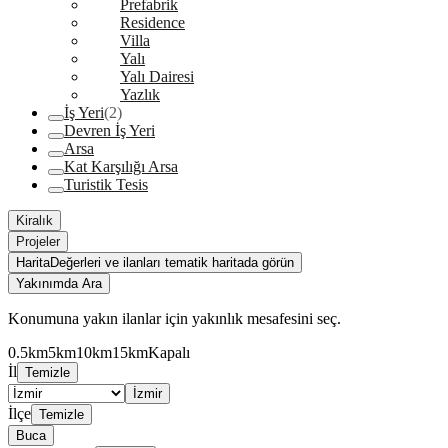
Prefabrik
Residence
Villa
Yalı
Yalı Dairesi
Yazlık
İş Yeri
(2)
Devren İş Yeri
Arsa
Kat Karşılığı Arsa
Turistik Tesis
Kiralık
Projeler
Harita
Değerleri ve ilanları tematik haritada görün
Yakınımda Ara
Konumuna yakın ilanlar için yakınlık mesafesini seç.
0.5km
5km
10km
15km
Kapalı
İl
Temizle
İzmir
İlçe
Temizle
Buca