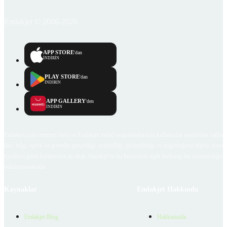
Emlakjet © 2006-2026
APP STORE
'dan
İNDİRİN
PLAY STORE
'dan
İNDİRİN
APP GALLERY
'den
İNDİRİN
Emlakjet.com internet sitesi ve Emlakjet mobil uygulamalarında kullanıcılar tarafından sağlana
ilan, bilgi, içerik ve görselin gerçekliği, orijinalliği, güvenilirliği ve doğruluğuna ilişkin soru
içerikleri giren kullanıcıya ait olup, Emlakjet'in bu hususlarla ilgili herhangi bir sorumluluğu
bulunmamaktadır.
Kaynaklar
Emlakjet Hakkında
Emlakjet Blog
Hakkımızda