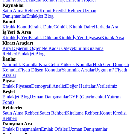
Kaynaklar
Satın Alma Rehberi
Konut Kredisi Rehberi
Uzman
Danışmanlar
Emlakjet Blog
Konut
Kiralık Konut
Kiralık Daire
Günlük Kiralık Daire
Haritada Ara
İş Yeri & Arsa
Kiralık İş Yeri
Kiralık Dükkan
Kiralık İş Yeri Piyasası
Kiralık Arsa
Kiracı Araçları
Kira Değerini Öğren
Ne Kadar Ödeyebilirim
Kiralama
Rehberi
Emlakjet Blog
İlanlar
Yatırımlık Konutlar
Kira Geliri Yüksek Konutlar
Hızlı Geri Dönüşlü
Konutlar
Fiyatı Düşen Konutlar
Yatırımlık Arsalar
Uygun m² Fiyatlı
Arsalar
Piyasa
Emlak Piyasası
Demografi Analizi
Değer Haritaları
Verilerimiz
Keşfet
Emlakjet Blog
Uzman Danışmanlar
GYF (Gayrimenkul Yatırım
Fonu)
Rehberler
Satın Alma Rehberi
Satıcı Rehberi
Kiralama Rehberi
Konut Kredisi
Rehberi
Danışman Ara
Emlak Danışmanları
Emlak Ofisleri
Uzman Danışmanlar