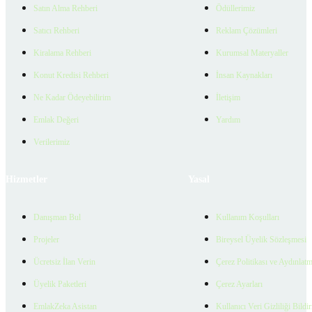
Satın Alma Rehberi
Ödüllerimiz
Satıcı Rehberi
Reklam Çözümleri
Kiralama Rehberi
Kurumsal Materyaller
Konut Kredisi Rehberi
İnsan Kaynakları
Ne Kadar Ödeyebilirim
İletişim
Emlak Değeri
Yardım
Verilerimiz
Hizmetler
Yasal
Danışman Bul
Kullanım Koşulları
Projeler
Bireysel Üyelik Sözleşmesi
Ücretsiz İlan Verin
Çerez Politikası ve Aydınlat
Üyelik Paketleri
Çerez Ayarları
EmlakZeka Asistan
Kullanıcı Veri Gizliliği Bildi