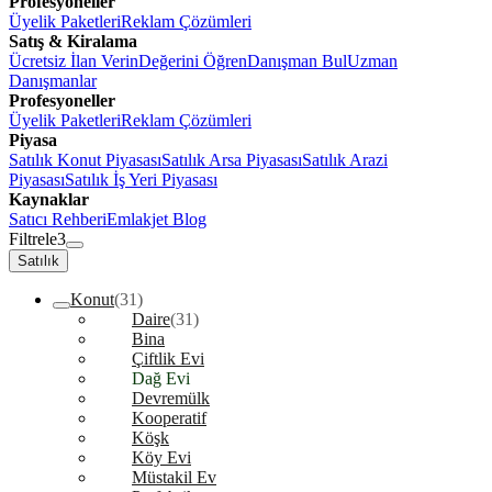
Profesyoneller
Üyelik Paketleri
Reklam Çözümleri
Satış & Kiralama
Ücretsiz İlan Verin
Değerini Öğren
Danışman Bul
Uzman
Danışmanlar
Profesyoneller
Üyelik Paketleri
Reklam Çözümleri
Piyasa
Satılık Konut Piyasası
Satılık Arsa Piyasası
Satılık Arazi
Piyasası
Satılık İş Yeri Piyasası
Kaynaklar
Satıcı Rehberi
Emlakjet Blog
Filtrele
3
Satılık
Konut
(31)
Daire
(31)
Bina
Çiftlik Evi
Dağ Evi
Devremülk
Kooperatif
Köşk
Köy Evi
Müstakil Ev