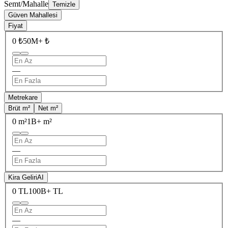
Semt/Mahalle
Temizle
Güven Mahallesi
Fiyat
0 ₺
50M+ ₺
—
Metrekare
Brüt m²
Net m²
0 m²
1B+ m²
—
Kira Geliri
AI
0 TL
100B+ TL
—