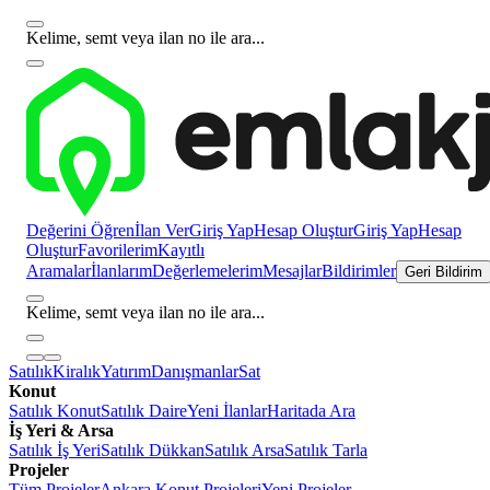
Kelime, semt veya ilan no ile ara...
Değerini Öğren
İlan Ver
Giriş Yap
Hesap Oluştur
Giriş Yap
Hesap
Oluştur
Favorilerim
Kayıtlı
Aramalar
İlanlarım
Değerlemelerim
Mesajlar
Bildirimler
Geri Bildirim
Kelime, semt veya ilan no ile ara...
Satılık
Kiralık
Yatırım
Danışmanlar
Sat
Konut
Satılık Konut
Satılık Daire
Yeni İlanlar
Haritada Ara
İş Yeri & Arsa
Satılık İş Yeri
Satılık Dükkan
Satılık Arsa
Satılık Tarla
Projeler
Tüm Projeler
Ankara Konut Projeleri
Yeni Projeler