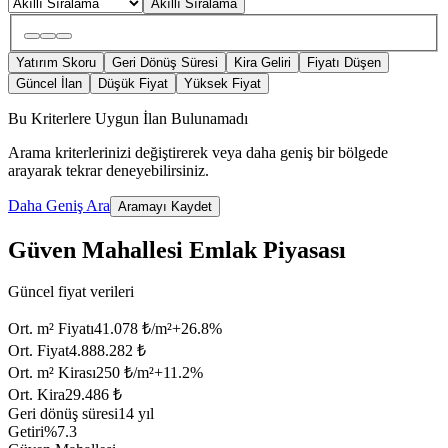
Akıllı Sıralama
Yatırım Skoru
Geri Dönüş Süresi
Kira Geliri
Fiyatı Düşen
Güncel İlan
Düşük Fiyat
Yüksek Fiyat
Bu Kriterlere Uygun İlan Bulunamadı
Arama kriterlerinizi değiştirerek veya daha geniş bir bölgede
arayarak tekrar deneyebilirsiniz.
Daha Geniş Ara
Aramayı Kaydet
Güven Mahallesi Emlak Piyasası
Güncel fiyat verileri
Ort. m² Fiyatı
41.078 ₺/m²
+
26.8
%
Ort. Fiyat
4.888.282 ₺
Ort. m² Kirası
250 ₺/m²
+
11.2
%
Ort. Kira
29.486 ₺
Geri dönüş süresi
14 yıl
Getiri
%7.3