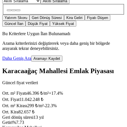
Akıllı Sıralama
Yatırım Skoru
Geri Dönüş Süresi
Kira Geliri
Fiyatı Düşen
Güncel İlan
Düşük Fiyat
Yüksek Fiyat
Bu Kriterlere Uygun İlan Bulunamadı
Arama kriterlerinizi değiştirerek veya daha geniş bir bölgede
arayarak tekrar deneyebilirsiniz.
Daha Geniş Ara
Aramayı Kaydet
Karacaağaç Mahallesi Emlak Piyasası
Güncel fiyat verileri
Ort. m² Fiyatı
46.396 ₺/m²
+
17.4
%
Ort. Fiyat
11.042.248 ₺
Ort. m² Kirası
299 ₺/m²
-22.3
%
Ort. Kira
82.657 ₺
Geri dönüş süresi
13 yıl
Getiri
%7.73