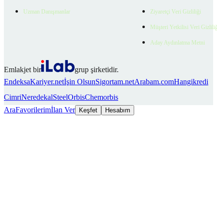
Uzman Danışmanlar
Ziyaretçi Veri Gizliliği
Müşteri Yetkilisi Veri Gizlili
Aday Aydınlatma Metni
Emlakjet bir
grup şirketidir.
Endeksa
Kariyer.net
İşin Olsun
Sigortam.net
Arabam.com
Hangikredi
Cimri
Neredekal
SteelOrbis
Chemorbis
Ara
Favorilerim
İlan Ver
Keşfet
Hesabım