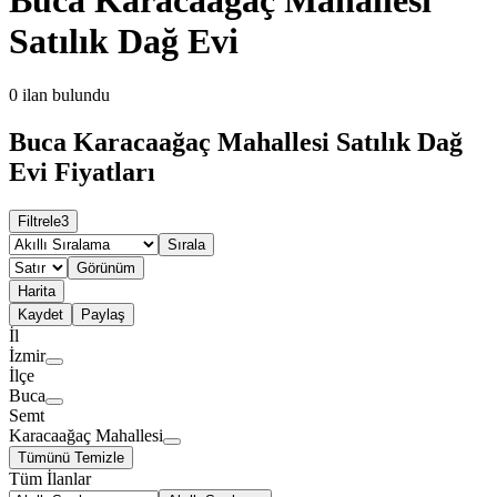
Satılık Dağ Evi
0
ilan bulundu
Buca Karacaağaç Mahallesi Satılık Dağ
Evi Fiyatları
Filtrele
3
Sırala
Görünüm
Harita
Kaydet
Paylaş
İl
İzmir
İlçe
Buca
Semt
Karacaağaç Mahallesi
Tümünü Temizle
Tüm İlanlar