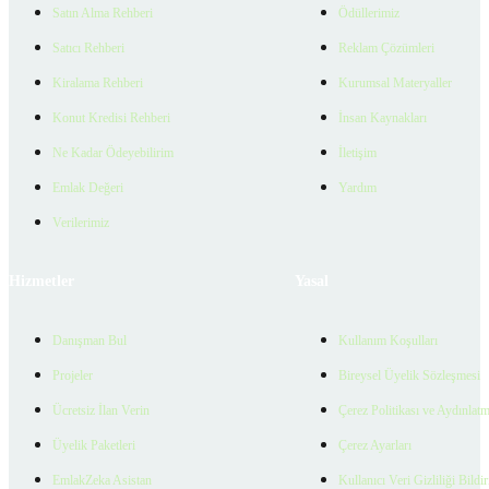
Satın Alma Rehberi
Ödüllerimiz
Satıcı Rehberi
Reklam Çözümleri
Kiralama Rehberi
Kurumsal Materyaller
Konut Kredisi Rehberi
İnsan Kaynakları
Ne Kadar Ödeyebilirim
İletişim
Emlak Değeri
Yardım
Verilerimiz
Hizmetler
Yasal
Danışman Bul
Kullanım Koşulları
Projeler
Bireysel Üyelik Sözleşmesi
Ücretsiz İlan Verin
Çerez Politikası ve Aydınlat
Üyelik Paketleri
Çerez Ayarları
EmlakZeka Asistan
Kullanıcı Veri Gizliliği Bildi