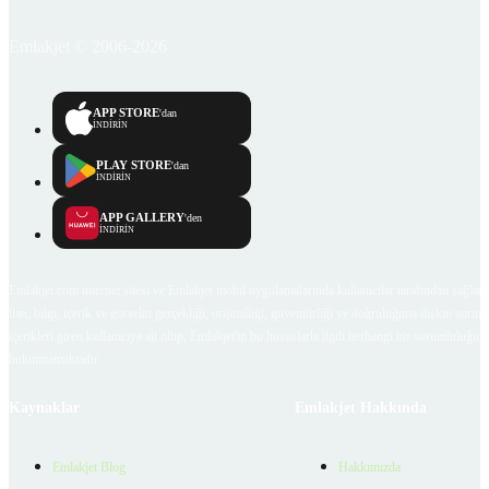
Emlakjet © 2006-2026
APP STORE
'dan
İNDİRİN
PLAY STORE
'dan
İNDİRİN
APP GALLERY
'den
İNDİRİN
Emlakjet.com internet sitesi ve Emlakjet mobil uygulamalarında kullanıcılar tarafından sağlana
ilan, bilgi, içerik ve görselin gerçekliği, orijinalliği, güvenilirliği ve doğruluğuna ilişkin soru
içerikleri giren kullanıcıya ait olup, Emlakjet'in bu hususlarla ilgili herhangi bir sorumluluğu
bulunmamaktadır.
Kaynaklar
Emlakjet Hakkında
Emlakjet Blog
Hakkımızda