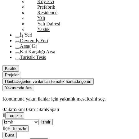
Köy Evi
Prefabrik
Residence
Yalı
Yalı Dairesi
Yazlık
İş Yeri
Devren İş Yeri
Arsa
(42)
Kat Karşılığı Arsa
Turistik Tesis
Kiralık
Projeler
Harita
Değerleri ve ilanları tematik haritada görün
Yakınımda Ara
Konumuna yakın ilanlar için yakınlık mesafesini seç.
0.5km
5km
10km
15km
Kapalı
İl
Temizle
İzmir
İlçe
Temizle
Buca