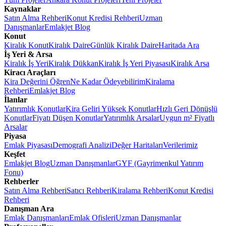
Kaynaklar
Satın Alma Rehberi
Konut Kredisi Rehberi
Uzman
Danışmanlar
Emlakjet Blog
Konut
Kiralık Konut
Kiralık Daire
Günlük Kiralık Daire
Haritada Ara
İş Yeri & Arsa
Kiralık İş Yeri
Kiralık Dükkan
Kiralık İş Yeri Piyasası
Kiralık Arsa
Kiracı Araçları
Kira Değerini Öğren
Ne Kadar Ödeyebilirim
Kiralama
Rehberi
Emlakjet Blog
İlanlar
Yatırımlık Konutlar
Kira Geliri Yüksek Konutlar
Hızlı Geri Dönüşlü
Konutlar
Fiyatı Düşen Konutlar
Yatırımlık Arsalar
Uygun m² Fiyatlı
Arsalar
Piyasa
Emlak Piyasası
Demografi Analizi
Değer Haritaları
Verilerimiz
Keşfet
Emlakjet Blog
Uzman Danışmanlar
GYF (Gayrimenkul Yatırım
Fonu)
Rehberler
Satın Alma Rehberi
Satıcı Rehberi
Kiralama Rehberi
Konut Kredisi
Rehberi
Danışman Ara
Emlak Danışmanları
Emlak Ofisleri
Uzman Danışmanlar