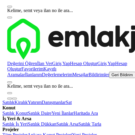
Kelime, semt veya ilan no ile ara...
Değerini Öğren
İlan Ver
Giriş Yap
Hesap Oluştur
Giriş Yap
Hesap
Oluştur
Favorilerim
Kayıtlı
Aramalar
İlanlarım
Değerlemelerim
Mesajlar
Bildirimler
Geri Bildirim
Kelime, semt veya ilan no ile ara...
Satılık
Kiralık
Yatırım
Danışmanlar
Sat
Konut
Satılık Konut
Satılık Daire
Yeni İlanlar
Haritada Ara
İş Yeri & Arsa
Satılık İş Yeri
Satılık Dükkan
Satılık Arsa
Satılık Tarla
Projeler
Tüm Projeler
Ankara Konut Projeleri
Yeni Projeler