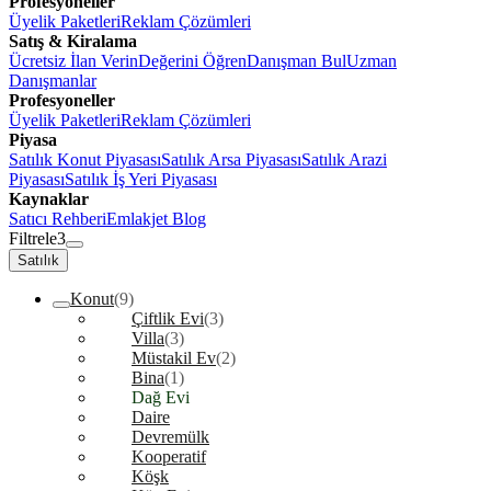
Profesyoneller
Üyelik Paketleri
Reklam Çözümleri
Satış & Kiralama
Ücretsiz İlan Verin
Değerini Öğren
Danışman Bul
Uzman
Danışmanlar
Profesyoneller
Üyelik Paketleri
Reklam Çözümleri
Piyasa
Satılık Konut Piyasası
Satılık Arsa Piyasası
Satılık Arazi
Piyasası
Satılık İş Yeri Piyasası
Kaynaklar
Satıcı Rehberi
Emlakjet Blog
Filtrele
3
Satılık
Konut
(9)
Çiftlik Evi
(3)
Villa
(3)
Müstakil Ev
(2)
Bina
(1)
Dağ Evi
Daire
Devremülk
Kooperatif
Köşk