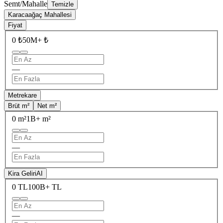
Semt/Mahalle
Temizle
Karacaağaç Mahallesi
Fiyat
0 ₺
50M+ ₺
—
Metrekare
Brüt m²
Net m²
0 m²
1B+ m²
—
Kira Geliri
AI
0 TL
100B+ TL
—