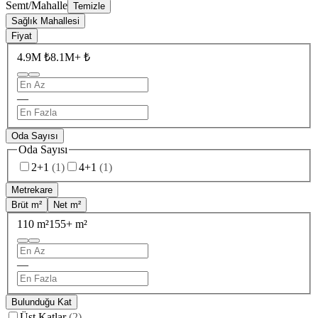
Semt/Mahalle
Temizle
Sağlık Mahallesi
Fiyat
4.9M ₺
8.1M+ ₺
—
Oda Sayısı
Oda Sayısı
2+1
(
1
)
4+1
(
1
)
Metrekare
Brüt m²
Net m²
110 m²
155+ m²
—
Bulunduğu Kat
Üst Katlar
(
2
)