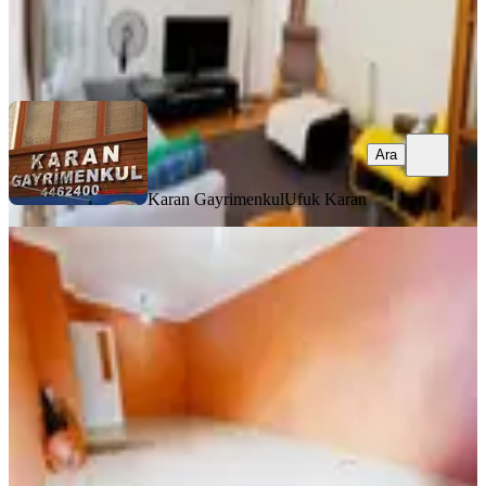
Karan Gayrimenkul
Ufuk Karan
Ara
Ara
Karan Gayrimenkul
Ufuk Karan
YENİ
Göral Emlak 2+1 Boş Polis Evi Arkası
Dikmen Vadi Blokların Da
Çankaya, İlkadım Mahallesi
2+1
·
100 m²
·
Yüksek giriş
·
07.08.2026
5.850.000 ₺