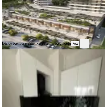
2+1
·
97 m²
·
14. Kat
·
07.08.2026
12.500.000 ₺
Dialog Kent Gayrimenkul
Yasemin Keçilioğlu
Ara
Dialog Kent Gayrimenkul
Yasemin Keçilioğlu
Ara
YENİ
Turyap'tan Akyıldız Prestij De 1+1
Geniş Balkon K.garaj Güvenlik
Çankaya, Alacaatlı Mahallesi
1+1
·
55 m²
·
10. Kat
·
07.08.2026
6.100.000 ₺