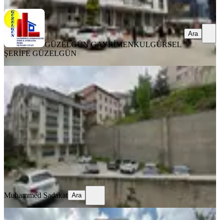
Ara
GÜZELGÜN GAYRİMENKUL
GÜRSEL
ŞERİFE GÜZELGÜN
YENİ
4+1 Dubleks Daire
Çankaya, Seyranbağları Mahallesi
4+1
·
161 m²
·
Çatı Dubleks
·
08.08.2026
9.000.000 ₺
Muhammed Sadakat
Ara
Muhammed Sadakat
Ara
YENİ