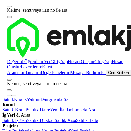
Kelime, semt veya ilan no ile ara...
Değerini Öğren
İlan Ver
Giriş Yap
Hesap Oluştur
Giriş Yap
Hesap
Oluştur
Favorilerim
Kayıtlı
Aramalar
İlanlarım
Değerlemelerim
Mesajlar
Bildirimler
Geri Bildirim
Kelime, semt veya ilan no ile ara...
Satılık
Kiralık
Yatırım
Danışmanlar
Sat
Konut
Satılık Konut
Satılık Daire
Yeni İlanlar
Haritada Ara
İş Yeri & Arsa
Satılık İş Yeri
Satılık Dükkan
Satılık Arsa
Satılık Tarla
Projeler
Tüm Projeler
Ankara Konut Projeleri
Yeni Projeler