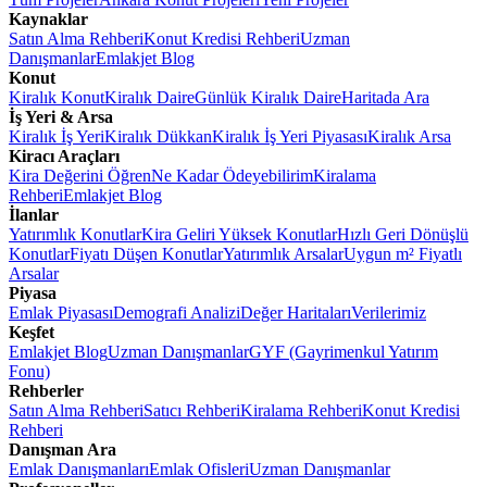
Kaynaklar
Satın Alma Rehberi
Konut Kredisi Rehberi
Uzman
Danışmanlar
Emlakjet Blog
Konut
Kiralık Konut
Kiralık Daire
Günlük Kiralık Daire
Haritada Ara
İş Yeri & Arsa
Kiralık İş Yeri
Kiralık Dükkan
Kiralık İş Yeri Piyasası
Kiralık Arsa
Kiracı Araçları
Kira Değerini Öğren
Ne Kadar Ödeyebilirim
Kiralama
Rehberi
Emlakjet Blog
İlanlar
Yatırımlık Konutlar
Kira Geliri Yüksek Konutlar
Hızlı Geri Dönüşlü
Konutlar
Fiyatı Düşen Konutlar
Yatırımlık Arsalar
Uygun m² Fiyatlı
Arsalar
Piyasa
Emlak Piyasası
Demografi Analizi
Değer Haritaları
Verilerimiz
Keşfet
Emlakjet Blog
Uzman Danışmanlar
GYF (Gayrimenkul Yatırım
Fonu)
Rehberler
Satın Alma Rehberi
Satıcı Rehberi
Kiralama Rehberi
Konut Kredisi
Rehberi
Danışman Ara
Emlak Danışmanları
Emlak Ofisleri
Uzman Danışmanlar