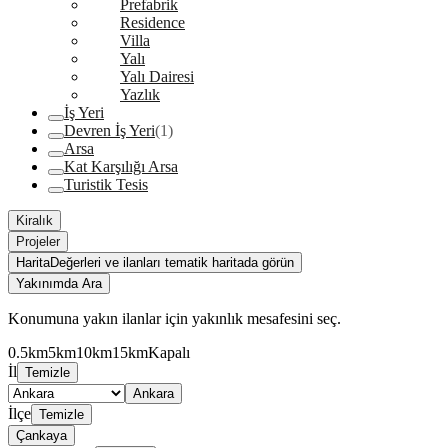
Prefabrik
Residence
Villa
Yalı
Yalı Dairesi
Yazlık
İş Yeri
Devren İş Yeri
(1)
Arsa
Kat Karşılığı Arsa
Turistik Tesis
Kiralık
Projeler
Harita
Değerleri ve ilanları tematik haritada görün
Yakınımda Ara
Konumuna yakın ilanlar için yakınlık mesafesini seç.
0.5km
5km
10km
15km
Kapalı
İl
Temizle
Ankara
İlçe
Temizle
Çankaya