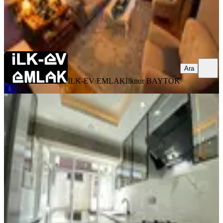
İLK-EV EMLAK
İlknur BAYTOK
Ara
Ara
İLK-EV EMLAK
İlknur BAYTOK
ÖNE ÇIKAN
Acill 3.kat Ortakat G.batı Cephe Yeni
Sıfır Yapılı Boş Manzaral
Çankaya, Sokullu Mehmet Paşa Mahallesi
3+1
·
120 m²
·
3. Kat
·
18.06.2026
6.575.000 ₺
GÖRAL EMLAK
GÖRAL EMLAK