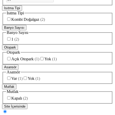
Isıtma Tipi
Isıtma Tipi
Kombi Doğalgaz
(
2
)
Banyo Sayısı
Banyo Sayısı
1
(
2
)
Otopark
Otopark
Açık Otopark
(
1
)
Yok
(
1
)
Asansör
Asansör
Var
(
1
)
Yok
(
1
)
Mutfak
Mutfak
Kapalı
(
2
)
Site İçerisinde