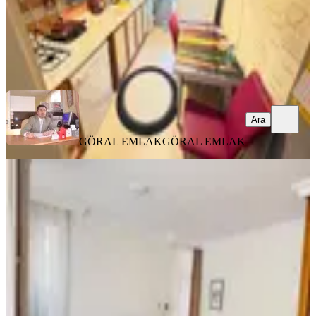
GÖRAL EMLAK
GÖRAL EMLAK
Ara
Ara
GÖRAL EMLAK
GÖRAL EMLAK
YENİ
Hava Sokak'da 3+1 Yapılı Atakuleye
Yakın Satılık Daire
Çankaya, Aziziye Mahallesi
3+1
·
120 m²
·
Yüksek giriş
·
07.08.2026
9.900.000 ₺