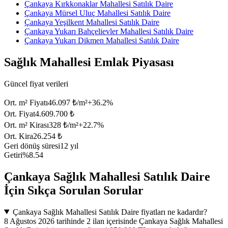
Çankaya Kırkkonaklar Mahallesi Satılık Daire
Çankaya Mürsel Uluç Mahallesi Satılık Daire
Çankaya Yeşilkent Mahallesi Satılık Daire
Çankaya Yukarı Bahçelievler Mahallesi Satılık Daire
Çankaya Yukarı Dikmen Mahallesi Satılık Daire
Sağlık Mahallesi Emlak Piyasası
Güncel fiyat verileri
Ort. m² Fiyatı
46.097 ₺/m²
+
36.2
%
Ort. Fiyat
4.609.700 ₺
Ort. m² Kirası
328 ₺/m²
+
22.7
%
Ort. Kira
26.254 ₺
Geri dönüş süresi
12 yıl
Getiri
%8.54
Çankaya Sağlık Mahallesi Satılık Daire
İçin Sıkça Sorulan Sorular
Çankaya Sağlık Mahallesi Satılık Daire fiyatları ne kadardır?
8 Ağustos 2026 tarihinde 2 ilan içerisinde Çankaya Sağlık Mahallesi