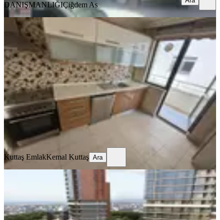
Ara
DANIŞMANLIĞI
Çiğdem As
YENİ
Kuttaş Emlak'tan Bahçeli'de Yeni
Binada Katta Geniş 2+1 Satılık
Çankaya, Bahçelievler Mahallesi
2+1
·
75 m²
·
1. Kat
·
07.08.2026
10.350.000 ₺
Kuttaş Emlak
Kemal Kuttaş
Ara
Kuttaş Emlak
Kemal Kuttaş
Ara
YENİ
Çankaya Koru Beytepede Sıfır Ultra
Lüks 14'cı Kat 2+1 Daire...
Çankaya, Beytepe Mahallesi