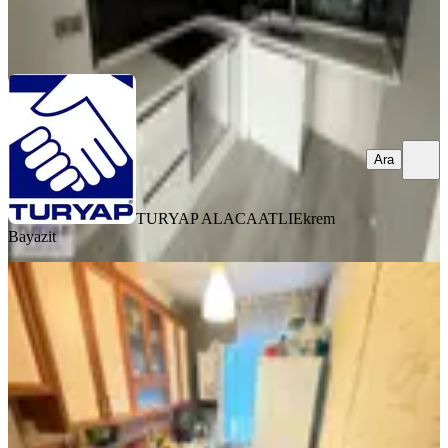
TURYAP ALACAATLI
Ekrem Bayazit
Ara
Ara
TURYAP ALACAATLI
Ekrem
Bayazit
YENİ
Göral Emlaktan 3+1 Çetin Emeç Yanı
Giriş Katı Hürriyet Cd Üzeri
Çankaya, Harbiye Mahallesi
3+1
·
115 m²
·
Yüksek giriş
·
07.08.2026
3.650.000 ₺