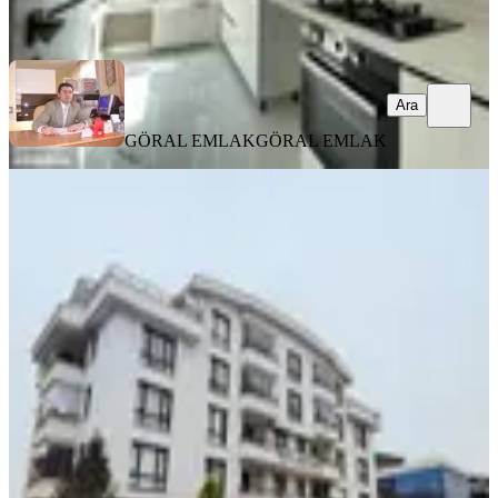
Ara
Ara
GÖRAL EMLAK
GÖRAL EMLAK
ÖNE ÇIKAN
Mustafa Kemal Mahallesinde
Muhteşem Çatı Eğimsiz Dubleks
Çankaya, Mustafa Kemal Mahallesi
4+1
·
300 m²
·
3. Kat
·
27.03.2026
16.350.000 ₺
GÜZELGÜN GAYRİMENKUL
GÜRSEL ŞERİFE GÜZELGÜN
Ara