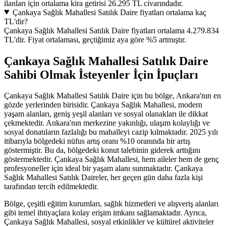
ilanları için ortalama kira getirisi 26.295 TL civarındadır.
Çankaya Sağlık Mahallesi Satılık Daire fiyatları ortalama kaç
TL'dir?
Çankaya Sağlık Mahallesi Satılık Daire fiyatları ortalama 4.279.834
TL'dir. Fiyat ortalaması, geçtiğimiz aya göre %5 artmıştır.
Çankaya Sağlık Mahallesi Satılık Daire
Sahibi Olmak İsteyenler İçin İpuçları
Çankaya Sağlık Mahallesi Satılık Daire için bu bölge, Ankara'nın en
gözde yerlerinden birisidir. Çankaya Sağlık Mahallesi, modern
yaşam alanları, geniş yeşil alanları ve sosyal olanakları ile dikkat
çekmektedir. Ankara'nın merkezine yakınlığı, ulaşım kolaylığı ve
sosyal donatıların fazlalığı bu mahalleyi cazip kılmaktadır. 2025 yılı
itibarıyla bölgedeki nüfus artış oranı %10 oranında bir artış
göstermiştir. Bu da, bölgedeki konut talebinin giderek arttığını
göstermektedir. Çankaya Sağlık Mahallesi, hem aileler hem de genç
profesyoneller için ideal bir yaşam alanı sunmaktadır. Çankaya
Sağlık Mahallesi Satılık Daireler, her geçen gün daha fazla kişi
tarafından tercih edilmektedir.
Bölge, çeşitli eğitim kurumları, sağlık hizmetleri ve alışveriş alanları
gibi temel ihtiyaçlara kolay erişim imkanı sağlamaktadır. Ayrıca,
Çankaya Sağlık Mahallesi, sosyal etkinlikler ve kültürel aktiviteler