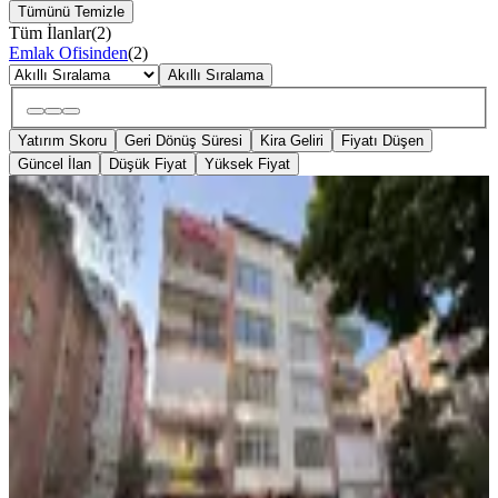
Tümünü Temizle
Tüm İlanlar
(
2
)
Emlak Ofisinden
(
2
)
Akıllı Sıralama
Yatırım Skoru
Geri Dönüş Süresi
Kira Geliri
Fiyatı Düşen
Güncel İlan
Düşük Fiyat
Yüksek Fiyat
KOMBİLİ
Satılık, Tuna Cad.4+1 Asansörlü ,önü
Açık
Çankaya, Sağlık Mahallesi
4+1
·
155 m²
·
1. Kat
·
13.05.2026
8.100.000 ₺
Geri Dönüş:
14 yıl
ROYAL BROKERS
Alper Gülcan
Ara