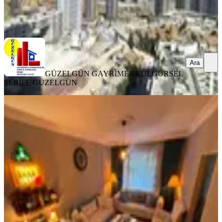
GÜZELGÜN GAYRİMENKUL
GÜRSEL ŞERİFE GÜZELGÜN
Ara
Ara
GÜZELGÜN GAYRİMENKUL
GÜRSEL
ŞERİFE GÜZELGÜN
ÖNE ÇIKAN
İlk-ev'den Bankalar Durağında
Arakat Konumunda Yüksek Giriş
2+1 Balkonlu Isı Yalıtımlı Bakımlı
Kombi
Çankaya, Harbiye Mahallesi
2+1
·
85 m²
·
Yüksek giriş
·
04.07.2026
4.290.000 ₺