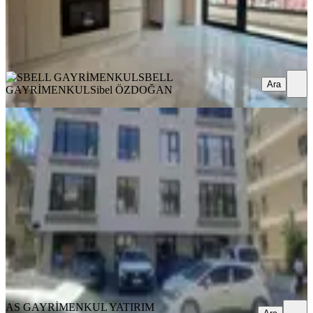
SBELL GAYRİMENKUL
Sibel ÖZDOĞAN
Ara
SBELL
Ara
GAYRİMENKUL
Sibel ÖZDOĞAN
YENİ
Acill Emek De 2+1 Yeni Binada Bahçe
Kullanımlı
Çankaya, Emek Mahallesi
2+1
·
72 m²
·
Bahçe katı
·
07.08.2026
7.300.000 ₺
AS GAYRİMENKUL YATIRIM DANIŞMANLIĞI
Çiğdem As
Ara
AS GAYRİMENKUL YATIRIM