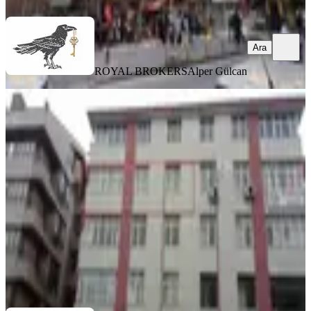
Ara
ROYAL BROKERS
Alper Gülcan
MANZARALI
Kızılay Sağlık 1 De Yapılı Asansörlü
2+1
Çankaya, Sağlık Mahallesi
2+1
·
110 m²
·
4. Kat
·
30.09.2025
4.850.000 ₺
Yılmaz Emlak
Yusuf Yılmaz
Ara