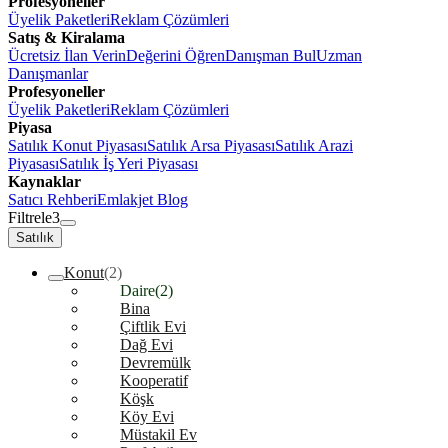
Profesyoneller
Üyelik Paketleri
Reklam Çözümleri
Satış & Kiralama
Ücretsiz İlan Verin
Değerini Öğren
Danışman Bul
Uzman
Danışmanlar
Profesyoneller
Üyelik Paketleri
Reklam Çözümleri
Piyasa
Satılık Konut Piyasası
Satılık Arsa Piyasası
Satılık Arazi
Piyasası
Satılık İş Yeri Piyasası
Kaynaklar
Satıcı Rehberi
Emlakjet Blog
Filtrele
3
Satılık
Konut
(2)
Daire
(2)
Bina
Çiftlik Evi
Dağ Evi
Devremülk
Kooperatif
Köşk
Köy Evi
Müstakil Ev