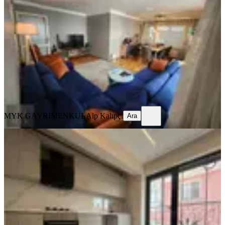
Çankaya, Güvenevler Mahallesi
2+1
·
115 m²
·
Kot 1
·
07.08.2026
6.150.000 ₺
MYK GAYRİMENKUL
Alp Kalıpçı
Ara
MYK GAYRİMENKUL
Alp Kalıpçı
Ara
YENİ
Sbell'den Sıfır Binada 4.katta Ön
Cephede Teraslı 3+1 Lüks Dubleks
Çankaya, Bahçelievler Mahallesi
3+1
·
150 m²
·
4. Kat
·
07.08.2026
15.000.000 ₺