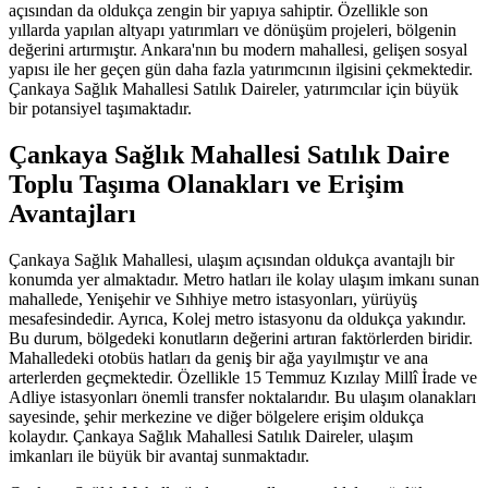
açısından da oldukça zengin bir yapıya sahiptir. Özellikle son
yıllarda yapılan altyapı yatırımları ve dönüşüm projeleri, bölgenin
değerini artırmıştır. Ankara'nın bu modern mahallesi, gelişen sosyal
yapısı ile her geçen gün daha fazla yatırımcının ilgisini çekmektedir.
Çankaya Sağlık Mahallesi Satılık Daireler, yatırımcılar için büyük
bir potansiyel taşımaktadır.
Çankaya Sağlık Mahallesi Satılık Daire
Toplu Taşıma Olanakları ve Erişim
Avantajları
Çankaya Sağlık Mahallesi, ulaşım açısından oldukça avantajlı bir
konumda yer almaktadır. Metro hatları ile kolay ulaşım imkanı sunan
mahallede, Yenişehir ve Sıhhiye metro istasyonları, yürüyüş
mesafesindedir. Ayrıca, Kolej metro istasyonu da oldukça yakındır.
Bu durum, bölgedeki konutların değerini artıran faktörlerden biridir.
Mahalledeki otobüs hatları da geniş bir ağa yayılmıştır ve ana
arterlerden geçmektedir. Özellikle 15 Temmuz Kızılay Millî İrade ve
Adliye istasyonları önemli transfer noktalarıdır. Bu ulaşım olanakları
sayesinde, şehir merkezine ve diğer bölgelere erişim oldukça
kolaydır. Çankaya Sağlık Mahallesi Satılık Daireler, ulaşım
imkanları ile büyük bir avantaj sunmaktadır.