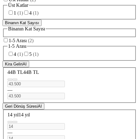
Üst Katlar
1
(
1
)
4
(
1
)
Binanın Kat Sayısı
Binanın Kat Sayısı
1-5 Arası
(
2
)
1-5 Arası
4
(
1
)
5
(
1
)
Kira Geliri
AI
44B TL
44B TL
—
Geri Dönüş Süresi
AI
14 yıl
14 yıl
—