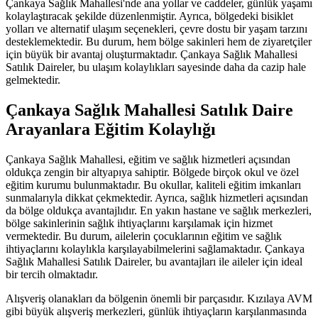
Çankaya Sağlık Mahallesi'nde ana yollar ve caddeler, günlük yaşamı
kolaylaştıracak şekilde düzenlenmiştir. Ayrıca, bölgedeki bisiklet
yolları ve alternatif ulaşım seçenekleri, çevre dostu bir yaşam tarzını
desteklemektedir. Bu durum, hem bölge sakinleri hem de ziyaretçiler
için büyük bir avantaj oluşturmaktadır. Çankaya Sağlık Mahallesi
Satılık Daireler, bu ulaşım kolaylıkları sayesinde daha da cazip hale
gelmektedir.
Çankaya Sağlık Mahallesi Satılık Daire
Arayanlara Eğitim Kolaylığı
Çankaya Sağlık Mahallesi, eğitim ve sağlık hizmetleri açısından
oldukça zengin bir altyapıya sahiptir. Bölgede birçok okul ve özel
eğitim kurumu bulunmaktadır. Bu okullar, kaliteli eğitim imkanları
sunmalarıyla dikkat çekmektedir. Ayrıca, sağlık hizmetleri açısından
da bölge oldukça avantajlıdır. En yakın hastane ve sağlık merkezleri,
bölge sakinlerinin sağlık ihtiyaçlarını karşılamak için hizmet
vermektedir. Bu durum, ailelerin çocuklarının eğitim ve sağlık
ihtiyaçlarını kolaylıkla karşılayabilmelerini sağlamaktadır. Çankaya
Sağlık Mahallesi Satılık Daireler, bu avantajları ile aileler için ideal
bir tercih olmaktadır.
Alışveriş olanakları da bölgenin önemli bir parçasıdır. Kızılaya AVM
gibi büyük alışveriş merkezleri, günlük ihtiyaçların karşılanmasında