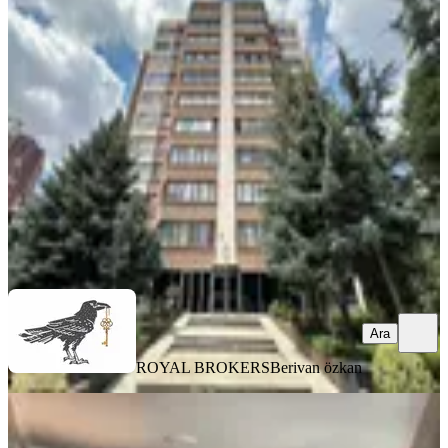
Satılık,prestijli Lokasyonda Lüks
Geniş 5+1 Masrafsız Ara Kat
Çankaya, Oran Mahallesi
5+1
·
260 m²
·
3. Kat
·
08.08.2026
25.500.000 ₺
ROYAL BROKERS
Berivan özkan
Ara
Ara
ROYAL BROKERS
Berivan özkan
YENİ
Kuzgun Sok.ta 2+1 115m2 Kot.1
Arkadan 1.kat Fuul Bakımlı Balkon