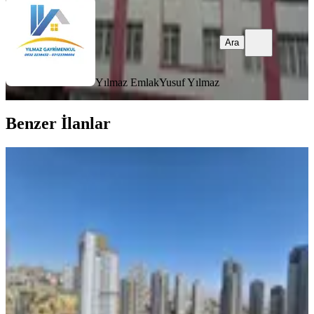
Ara
Yılmaz Emlak
Yusuf Yılmaz
Benzer İlanlar
ÖNE ÇIKAN
Ege Simpaş-oran'da Mobilyalı Süper
2+1 Daire
Çankaya, Yukarı Dikmen Mahallesi
2+1
·
120 m²
·
17. Kat
·
07.08.2026
14.500.000 ₺