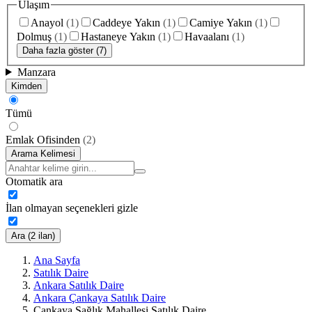
Ulaşım
Anayol
(
1
)
Caddeye Yakın
(
1
)
Camiye Yakın
(
1
)
Dolmuş
(
1
)
Hastaneye Yakın
(
1
)
Havaalanı
(
1
)
Daha fazla göster (7)
Manzara
Kimden
Tümü
Emlak Ofisinden
(
2
)
Arama Kelimesi
Otomatik ara
İlan olmayan seçenekleri gizle
Ara (2 ilan)
Ana Sayfa
Satılık Daire
Ankara Satılık Daire
Ankara Çankaya Satılık Daire
Çankaya Sağlık Mahallesi Satılık Daire