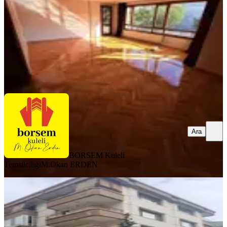
10.500.000 ₺
BORSEM Kuleli Temsilciliği
M.Okan ERDEN
Ara
Ara
BORSEM Kuleli
Temsilciliği
M.Okan ERDEN
BALKONLU
Sema Yazar Sokakta Sahibinden
Satılık Daire
Çankaya, Sancak Mahallesi