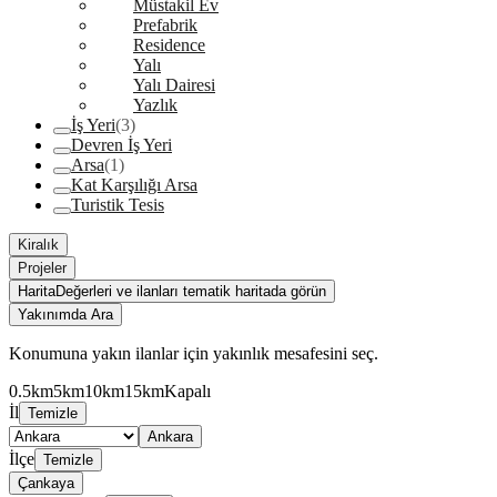
Müstakil Ev
Prefabrik
Residence
Yalı
Yalı Dairesi
Yazlık
İş Yeri
(3)
Devren İş Yeri
Arsa
(1)
Kat Karşılığı Arsa
Turistik Tesis
Kiralık
Projeler
Harita
Değerleri ve ilanları tematik haritada görün
Yakınımda Ara
Konumuna yakın ilanlar için yakınlık mesafesini seç.
0.5km
5km
10km
15km
Kapalı
İl
Temizle
Ankara
İlçe
Temizle
Çankaya