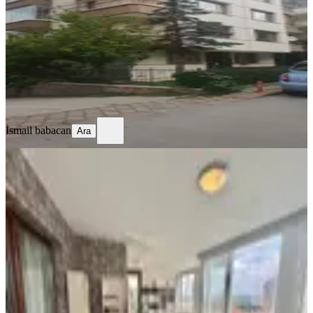
3+1
·
120 m²
·
1. Kat
·
12.05.2026
7.900.000 ₺
İsmail babacan
Ara
İsmail babacan
Ara
MANZARALI
%
3
Yıldız Sancak Mahallesinde Geniş
Teraslı 4,5+1 Dubleks Boş Daire
Çankaya, Sancak Mahallesi
4+1
·
270 m²
·
4. Kat
·
11.05.2026
12.450.000 ₺
12.900.000 ₺