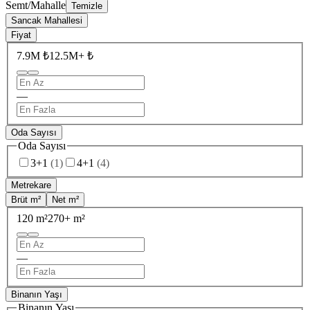
Semt/Mahalle
Temizle
Sancak Mahallesi
Fiyat
7.9M ₺
12.5M+ ₺
—
Oda Sayısı
Oda Sayısı
3+1
(
1
)
4+1
(
4
)
Metrekare
Brüt m²
Net m²
120 m²
270+ m²
—
Binanın Yaşı
Binanın Yaşı