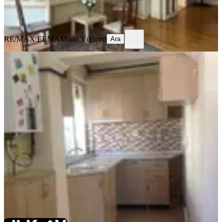
RE/MAX ELMA
Murat Yıldırım
Ara
RE/MAX ELMA
Murat Yıldırım
Ara
YENİ
İlk-ev'den Park Manzaralı Altında
Daire Olan Yüksek Giriş Etrafı Açık
Köşe Parsel Amerikan Mutfak 2+
Çankaya, Harbiye Mahallesi
2+1
·
80 m²
·
Yüksek giriş
·
05.08.2026
5.150.000 ₺
İLK-EV EMLAK
İlknur BAYTOK
Ara