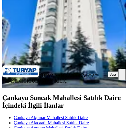
3+1
·
135 m²
·
10. Kat
·
03.08.2026
8.450.000 ₺
TURYAP ANKARA/BALGAT TEMSİLCİĞİ
GÜLÜSTAN
KILIÇ
Ara
Ara
TURYAP ANKARA/BALGAT
TEMSİLCİĞİ
GÜLÜSTAN KILIÇ
Çankaya Sancak Mahallesi Satılık Daire
İçindeki İlgili İlanlar
Çankaya Akpınar Mahallesi Satılık Daire
Çankaya Alacaatlı Mahallesi Satılık Daire
Çankaya Ayrancı Mahallesi Satılık Daire