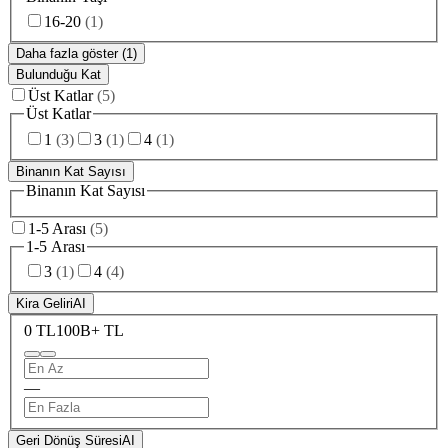
16-20
(
1
)
Daha fazla göster (1)
Bulunduğu Kat
Üst Katlar
(
5
)
Üst Katlar
1
(
3
)
3
(
1
)
4
(
1
)
Binanın Kat Sayısı
Binanın Kat Sayısı
1-5 Arası
(
5
)
1-5 Arası
3
(
1
)
4
(
4
)
Kira Geliri
AI
0 TL
100B+ TL
—
Geri Dönüş Süresi
AI