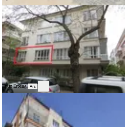
YENİ
Satılık 3+1 Daire Bahçelievler Başkent
Hastanesi Ve Metro Yakını
Çankaya, Bahçelievler Mahallesi
3+1
·
120 m²
·
1. Kat
·
04.08.2026
7.900.000 ₺
Ergin Erbengi
Ara
Ergin Erbengi
Ara
YENİ
Cebeci Tren İstasyonu Yanında Geniş
Ve Ferah 2+1 Satılık Daire
Çankaya, Erzurum Mahallesi