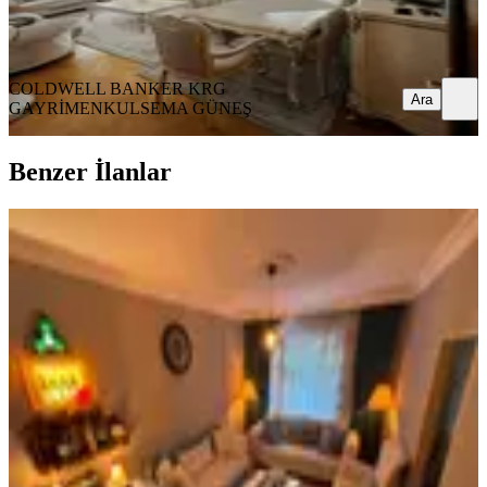
COLDWELL BANKER KRG GAYRİMENKUL
SEMA GÜNEŞ
Ara
COLDWELL BANKER KRG
Ara
GAYRİMENKUL
SEMA GÜNEŞ
Benzer İlanlar
ÖNE ÇIKAN
İlk-ev'den Bankalar Durağında
Arakat Konumunda Yüksek Giriş
2+1 Balkonlu Isı Yalıtımlı Bakımlı
Kombi
Çankaya, Harbiye Mahallesi
2+1
·
85 m²
·
Yüksek giriş
·
04.07.2026
4.290.000 ₺