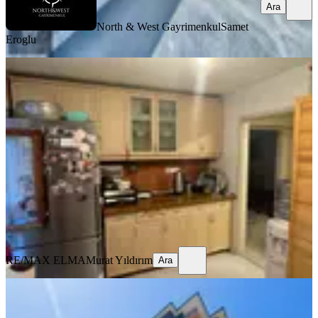
Ara
North & West Gayrimenkul
Samet
Eroglu
YENİ
Çankaya'da 7+1 İki Katlı 186m2
Güney Cephe + 100m2 Bahçeli Daire
Çankaya, Tınaztepe Mahallesi
7+1
·
215 m²
·
Kot 1
·
04.08.2026
6.500.000 ₺
RE/MAX ELMA
Murat Yıldırım
Ara
RE/MAX ELMA
Murat Yıldırım
Ara
YENİ
Dilekler Mah. Kıbrıs Caddesine Cephe
Sıfır Binada Lüks 4+1