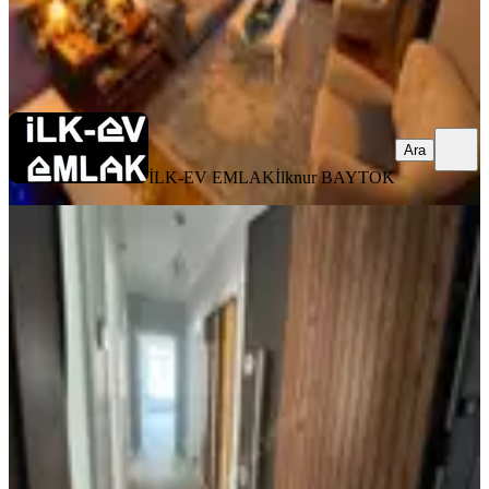
İLK-EV EMLAK
İlknur BAYTOK
Ara
Ara
İLK-EV EMLAK
İlknur BAYTOK
YENİ
Esat Tınaztepe De 1.kat 3+1 Full
Yapılı Satılık Daire
Çankaya, Tınaztepe Mahallesi
3+1
·
110 m²
·
1. Kat
·
05.08.2026
5.150.000 ₺
Ankara Emlak
ANKARA EMLAK