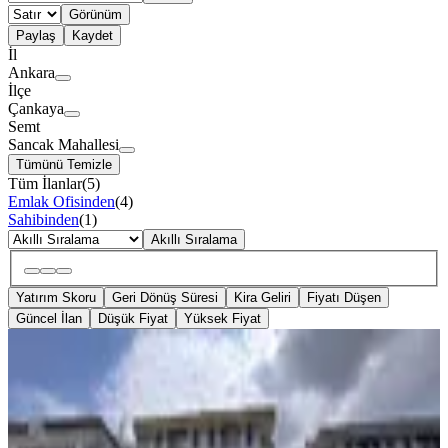
Görünüm
Paylaş
Kaydet
İl
Ankara
İlçe
Çankaya
Semt
Sancak Mahallesi
Tümünü Temizle
Tüm İlanlar
(
5
)
Emlak Ofisinden
(
4
)
Sahibinden
(
1
)
Akıllı Sıralama
Yatırım Skoru
Geri Dönüş Süresi
Kira Geliri
Fiyatı Düşen
Güncel İlan
Düşük Fiyat
Yüksek Fiyat
BALKONLU
%
4
Satılık, Sancak, 4+1, Asansörlü, 1.kat,
Kapalıotopark, Boş Daire
Çankaya, Sancak Mahallesi