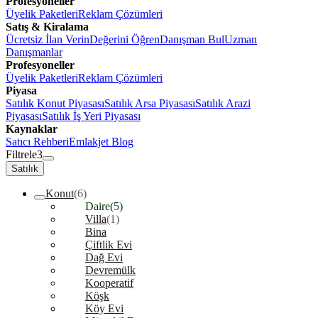
Profesyoneller
Üyelik Paketleri
Reklam Çözümleri
Satış & Kiralama
Ücretsiz İlan Verin
Değerini Öğren
Danışman Bul
Uzman
Danışmanlar
Profesyoneller
Üyelik Paketleri
Reklam Çözümleri
Piyasa
Satılık Konut Piyasası
Satılık Arsa Piyasası
Satılık Arazi
Piyasası
Satılık İş Yeri Piyasası
Kaynaklar
Satıcı Rehberi
Emlakjet Blog
Filtrele
3
Satılık
Konut
(6)
Daire
(5)
Villa
(1)
Bina
Çiftlik Evi
Dağ Evi
Devremülk
Kooperatif
Köşk
Köy Evi