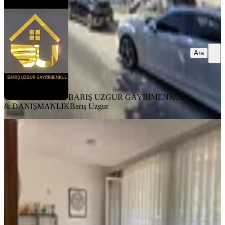
Ara
BARIŞ UZGUR GAYRİMENKUL
& DANIŞMANLIK
Barış Uzgur
YENİ
Hava Sokak'da 3+1 Yapılı Atakuleye
Yakın Satılık Daire
Çankaya, Aziziye Mahallesi
3+1
·
120 m²
·
Yüksek giriş
·
05.08.2026
9.900.000 ₺