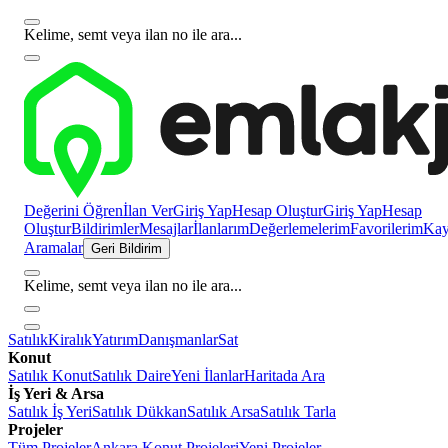
Kelime, semt veya ilan no ile ara...
Değerini Öğren
İlan Ver
Giriş Yap
Hesap Oluştur
Giriş Yap
Hesap
Oluştur
Bildirimler
Mesajlar
İlanlarım
Değerlemelerim
Favorilerim
Kayı
Aramalar
Geri Bildirim
Kelime, semt veya ilan no ile ara...
Satılık
Kiralık
Yatırım
Danışmanlar
Sat
Konut
Satılık Konut
Satılık Daire
Yeni İlanlar
Haritada Ara
İş Yeri & Arsa
Satılık İş Yeri
Satılık Dükkan
Satılık Arsa
Satılık Tarla
Projeler
Tüm Projeler
Ankara Konut Projeleri
Yeni Projeler