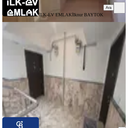
Ara
İLK-EV EMLAK
İlknur BAYTOK
YENİ
Öveçler Huzur Mahallesinde Satılık
3+1 Ara Kat Güney Doğu Cephe
Çankaya, Huzur Mahallesi
3+1
·
125 m²
·
2. Kat
·
05.08.2026
7.250.000 ₺
COLDWELL BANKER JOVEN GAYRİMENKUL
BURAK
ATİLA
Ara