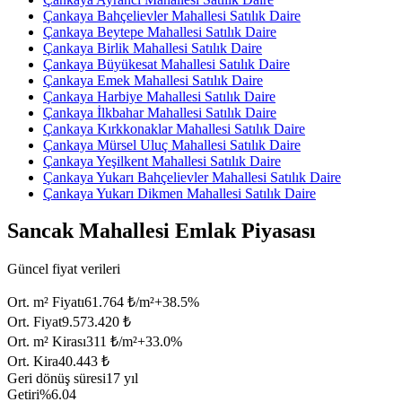
Çankaya Bahçelievler Mahallesi Satılık Daire
Çankaya Beytepe Mahallesi Satılık Daire
Çankaya Birlik Mahallesi Satılık Daire
Çankaya Büyükesat Mahallesi Satılık Daire
Çankaya Emek Mahallesi Satılık Daire
Çankaya Harbiye Mahallesi Satılık Daire
Çankaya İlkbahar Mahallesi Satılık Daire
Çankaya Kırkkonaklar Mahallesi Satılık Daire
Çankaya Mürsel Uluç Mahallesi Satılık Daire
Çankaya Yeşilkent Mahallesi Satılık Daire
Çankaya Yukarı Bahçelievler Mahallesi Satılık Daire
Çankaya Yukarı Dikmen Mahallesi Satılık Daire
Sancak Mahallesi Emlak Piyasası
Güncel fiyat verileri
Ort. m² Fiyatı
61.764 ₺/m²
+
38.5
%
Ort. Fiyat
9.573.420 ₺
Ort. m² Kirası
311 ₺/m²
+
33.0
%
Ort. Kira
40.443 ₺
Geri dönüş süresi
17 yıl
Getiri
%6.04