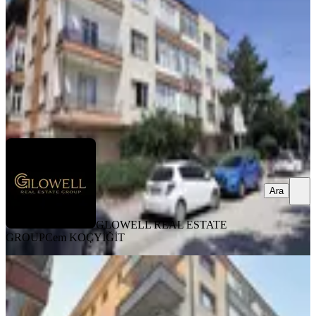
2+1
·
100 m²
·
2. Kat
·
04.08.2026
4.250.000 ₺
GLOWELL REAL ESTATE GROUP
Cem KOÇYİĞİT
Ara
Ara
GLOWELL REAL ESTATE
GROUP
Cem KOÇYİĞİT
YENİ
Emaks'tan Karapınar Ceyhunatıf
Kansu Cadde Üzeri Satılık 3+1