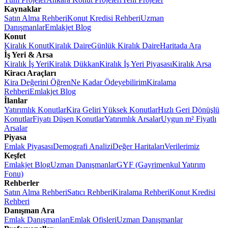
Kaynaklar
Satın Alma Rehberi
Konut Kredisi Rehberi
Uzman
Danışmanlar
Emlakjet Blog
Konut
Kiralık Konut
Kiralık Daire
Günlük Kiralık Daire
Haritada Ara
İş Yeri & Arsa
Kiralık İş Yeri
Kiralık Dükkan
Kiralık İş Yeri Piyasası
Kiralık Arsa
Kiracı Araçları
Kira Değerini Öğren
Ne Kadar Ödeyebilirim
Kiralama
Rehberi
Emlakjet Blog
İlanlar
Yatırımlık Konutlar
Kira Geliri Yüksek Konutlar
Hızlı Geri Dönüşlü
Konutlar
Fiyatı Düşen Konutlar
Yatırımlık Arsalar
Uygun m² Fiyatlı
Arsalar
Piyasa
Emlak Piyasası
Demografi Analizi
Değer Haritaları
Verilerimiz
Keşfet
Emlakjet Blog
Uzman Danışmanlar
GYF (Gayrimenkul Yatırım
Fonu)
Rehberler
Satın Alma Rehberi
Satıcı Rehberi
Kiralama Rehberi
Konut Kredisi
Rehberi
Danışman Ara
Emlak Danışmanları
Emlak Ofisleri
Uzman Danışmanlar