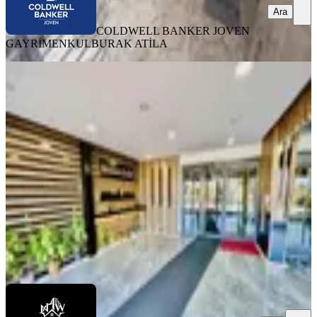
Ara
COLDWELL BANKER JOVEN
GAYRİMENKUL
BURAK ATİLA
YENİ
Kök Tapu Dodurga Manzara Evleri
Önü Kapanmaz Satılık 4+1 Daire
Çankaya, Dodurga Mahallesi
4+1
·
175 m²
·
17. Kat
·
05.08.2026
14.650.000 ₺
North & West Gayrimenkul
Samet Eroglu
Ara