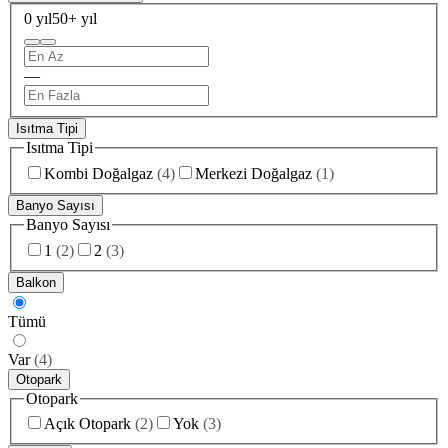
0 yıl
50+ yıl
—
Isıtma Tipi
Isıtma Tipi
Kombi Doğalgaz
(
4
)
Merkezi Doğalgaz
(
1
)
Banyo Sayısı
Banyo Sayısı
1
(
2
)
2
(
3
)
Balkon
Tümü
Var
(
4
)
Otopark
Otopark
Açık Otopark
(
2
)
Yok
(
3
)