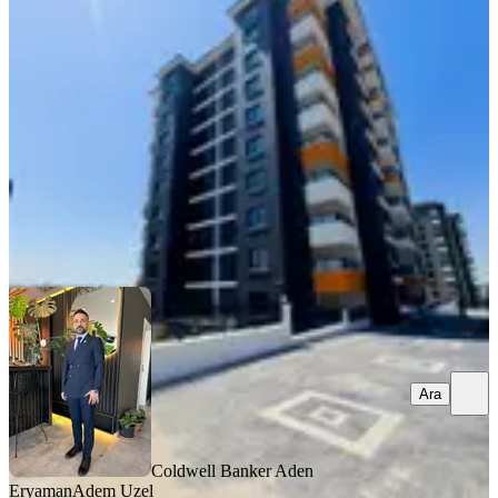
Çankaya, Dilekler Mahallesi
4+1
·
150 m²
·
Düz Giriş (Zemin)
·
04.08.2026
6.999.000 ₺
Coldwell Banker Aden Eryaman
Adem Uzel
Ara
Ara
Coldwell Banker Aden
Eryaman
Adem Uzel