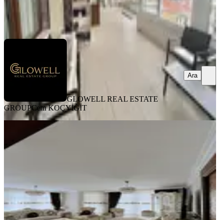
GLOWELL REAL ESTATE GROUP
Cem KOÇYİĞİT
Ara
Ara
GLOWELL REAL ESTATE
GROUP
Cem KOÇYİĞİT
KOMBİLİ
Yıldız Sancak Mahallesi 3.kat. 4+1
Asansörlü Satılık Daire
Çankaya, Sancak Mahallesi
4+1
·
150 m²
·
3. Kat
·
11.03.2026
8.750.000 ₺