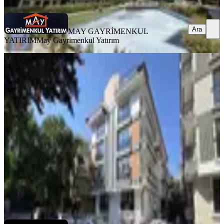
Ara
MAY GAYRİMENKUL
YATIRIM
May Gayrimenkul Yatırım
YENİ
Her Katta Merkezi Lokasyonda 2+1
Satılık Sıfır Daireler
Çankaya, İncesu Mahallesi
2+1
·
90 m²
·
1. Kat
·
05.08.2026
7.000.000 ₺
BARIŞ UZGUR GAYRİMENKUL & DANIŞMANLIK
Barış
Uzgur
Ara