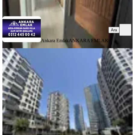
Ara
Ara
Ankara Emlak
ANKARA EMLAK
YENİ
Başkent Emlak Konut Vadi
Manzaralı Boş Satılık 4,5+1 Daire
Çankaya, İlkbahar Mahallesi
4.5+1
·
204 m²
·
14. Kat
·
05.08.2026
19.200.000 ₺
MAY GAYRİMENKUL YATIRIM
May Gayrimenkul Yatırım
Ara