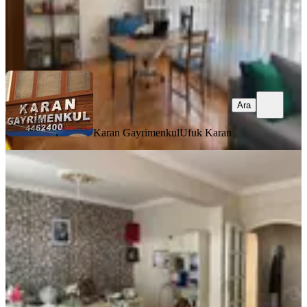
Karan Gayrimenkul
Ufuk Karan
Ara
Ara
Karan Gayrimenkul
Ufuk Karan
YENİ
Tunalıya 10 Dakika Merkezi
Lokasyon 3+1 120 M2 Yatırımlık
Fırsat
Çankaya, Tınaztepe Mahallesi
3+1
·
130 m²
·
Yüksek giriş
·
05.08.2026
4.650.000 ₺