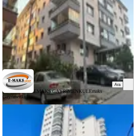
Çankaya, Karapınar Mahallesi
3+1
·
115 m²
·
Yüksek giriş
·
04.08.2026
6.450.000 ₺
EMAKS GAYRİMENKUL
Emaks Gayrimenkul
Ara
Ara
EMAKS GAYRİMENKUL
Emaks
Gayrimenkul
YENİ
Turyap'tan Çiğdem'de 3+1 Katta
Muhteşem Manzaralı Satılık Daire
Çankaya, Çiğdem Mahallesi