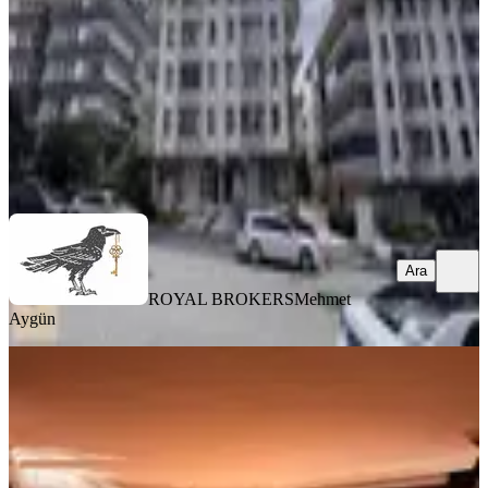
4+1
·
185 m²
·
1. Kat
·
08.06.2026
8.950.000 ₺
9.350.000 ₺
ROYAL BROKERS
Mehmet Aygün
Ara
Ara
ROYAL BROKERS
Mehmet
Aygün
MANZARALI
Çankaya Sancakda 185m2 4+1
Asansör Otoparklı Daire
Çankaya, Sancak Mahallesi
4+1
·
195 m²
·
1. Kat
·
06.06.2026