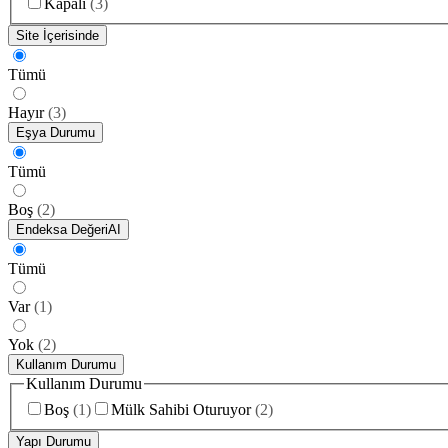
Kapalı
(
3
)
Site İçerisinde
Tümü
Hayır
(
3
)
Eşya Durumu
Tümü
Boş
(
2
)
Endeksa Değeri
AI
Tümü
Var
(
1
)
Yok
(
2
)
Kullanım Durumu
Kullanım Durumu
Boş
(
1
)
Mülk Sahibi Oturuyor
(
2
)
Yapı Durumu