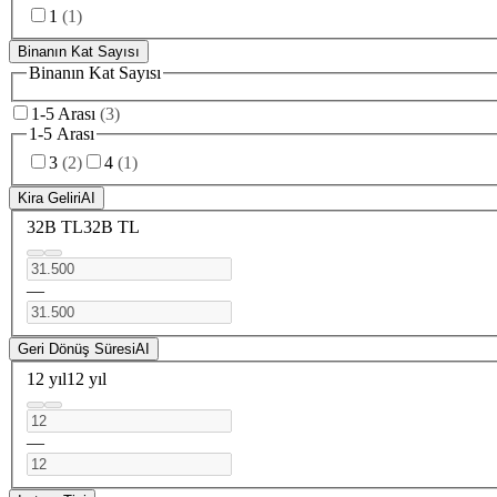
1
(
1
)
Binanın Kat Sayısı
Binanın Kat Sayısı
1-5 Arası
(
3
)
1-5 Arası
3
(
2
)
4
(
1
)
Kira Geliri
AI
32B TL
32B TL
—
Geri Dönüş Süresi
AI
12 yıl
12 yıl
—