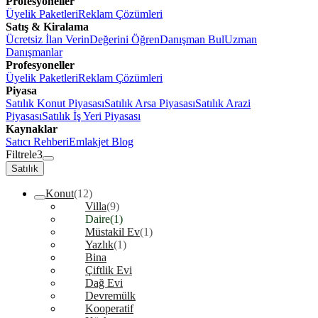
Profesyoneller
Üyelik Paketleri
Reklam Çözümleri
Satış & Kiralama
Ücretsiz İlan Verin
Değerini Öğren
Danışman Bul
Uzman
Danışmanlar
Profesyoneller
Üyelik Paketleri
Reklam Çözümleri
Piyasa
Satılık Konut Piyasası
Satılık Arsa Piyasası
Satılık Arazi
Piyasası
Satılık İş Yeri Piyasası
Kaynaklar
Satıcı Rehberi
Emlakjet Blog
Filtrele
3
Satılık
Konut
(12)
Villa
(9)
Daire
(1)
Müstakil Ev
(1)
Yazlık
(1)
Bina
Çiftlik Evi
Dağ Evi
Devremülk
Kooperatif