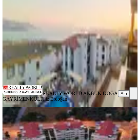
Didim, Akbük Mahallesi
1+1
·
55 m²
·
1. Kat
·
07.08.2026
4.300.000 ₺
REALTY WORLD AKBÜK DOĞA GAYRİMENKUL
Filiz
Erdoğan
Ara
REALTY WORLD AKBÜK DOĞA
Ara
GAYRİMENKUL
Filiz Erdoğan
YENİ
Didim Çamlık Mah.'de , Didim'in En
İyi Sitesi Royal Marina'da Full Eşya
2+1 Daire