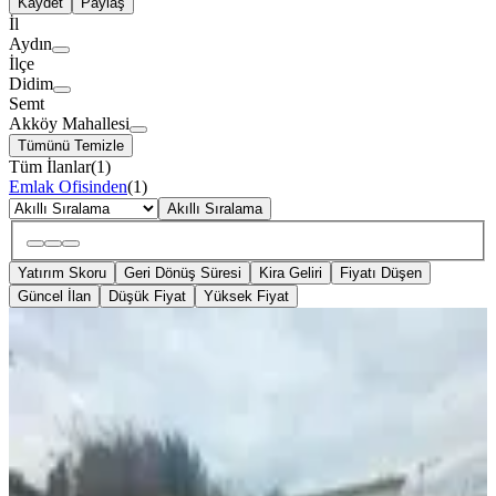
Kaydet
Paylaş
İl
Aydın
İlçe
Didim
Semt
Akköy Mahallesi
Tümünü Temizle
Tüm İlanlar
(
1
)
Emlak Ofisinden
(
1
)
Akıllı Sıralama
Yatırım Skoru
Geri Dönüş Süresi
Kira Geliri
Fiyatı Düşen
Güncel İlan
Düşük Fiyat
Yüksek Fiyat
SİTE İÇİ
%
20
Didim Akköy Taşburun Sitesinde 629
M² Müstakil Ev
Didim, Akköy Mahallesi
3+1
·
130 m²
·
Müstakil
·
24.12.2025
20.000.000 ₺
25.000.000 ₺