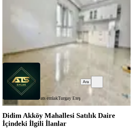
1+1
·
65 m²
·
1. Kat
·
05.08.2026
4.150.000 ₺
ats emlak
Turgay Eteş
Ara
Ara
ats emlak
Turgay Eteş
Didim Akköy Mahallesi Satılık Daire
İçindeki İlgili İlanlar