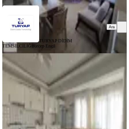
Ara
TURYAP DİDİM
TEMSİLCİLİĞİ
Recep Engil
YENİ
Didim Çamlık'ta Denize Yürüme
Mesafesinde Daire.
Didim, Çamlık Mahallesi
2+1
·
105 m²
·
2. Kat
·
05.08.2026
5.250.000 ₺
TURYAP DİDİM TEMSİLCİLİĞİ
Mehmet Ece