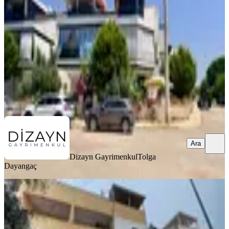
Didim, Mersindere Mahallesi
2+1
·
85 m²
·
1. Kat
·
06.08.2026
5.300.000 ₺
Dizayn Gayrimenkul
Tolga Dayangaç
Ara
Ara
Dizayn Gayrimenkul
Tolga
Dayangaç
YENİ
Didim Çamlık Da 3+1 Dublex Daire
Didim, Çamlık Mahallesi