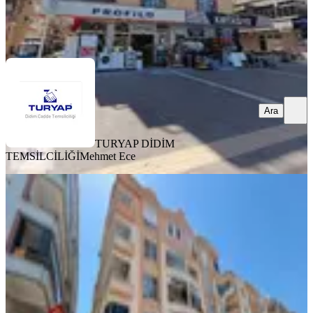
TURYAP DİDİM TEMSİLCİLİĞİ
Mehmet Ece
Ara
Ara
TURYAP DİDİM
TEMSİLCİLİĞİ
Mehmet Ece
YENİ
Didim'in En Uygun 3+1 İ
Didim, Yeni Mahallesi
3+1
·
130 m²
·
2. Kat
·
05.08.2026
4.850.000 ₺