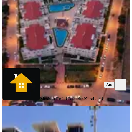
Didim, Çamlık Mahallesi
2+1
·
90 m²
·
2. Kat
·
06.08.2026
7.250.000 ₺
Mesken Emlak
Bahadır Karabacak
Ara
Ara
Mesken Emlak
Bahadır Karabacak
YENİ
Aydın Didimde Denize 400 Metre
Uzaklıkta Arakat 2+1 Satılık Daire