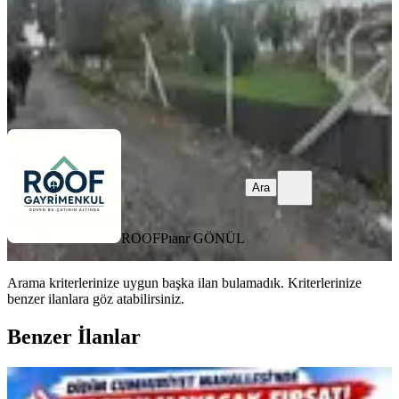
ROOF
Pıanr GÖNÜL
Ara
Ara
ROOF
Pıanr GÖNÜL
Arama kriterlerinize uygun başka ilan bulamadık.
Kriterlerinize
benzer ilanlara göz atabilirsiniz.
Benzer İlanlar
YENİ
Didim Cumhuriyet Te Satılık Uygun