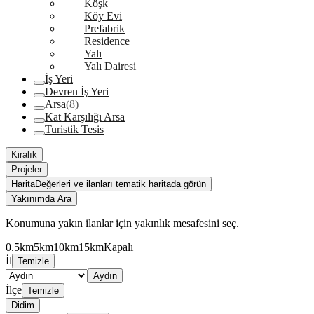
Köşk
Köy Evi
Prefabrik
Residence
Yalı
Yalı Dairesi
İş Yeri
Devren İş Yeri
Arsa
(8)
Kat Karşılığı Arsa
Turistik Tesis
Kiralık
Projeler
Harita
Değerleri ve ilanları tematik haritada görün
Yakınımda Ara
Konumuna yakın ilanlar için yakınlık mesafesini seç.
0.5km
5km
10km
15km
Kapalı
İl
Temizle
Aydın
İlçe
Temizle
Didim