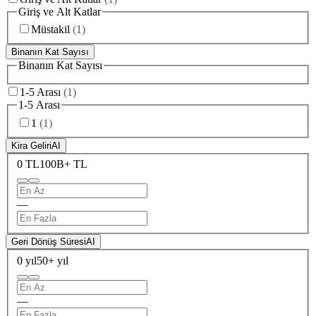
Giriş ve Alt Katlar
Müstakil
(
1
)
Binanın Kat Sayısı
Binanın Kat Sayısı
1-5 Arası
(
1
)
1-5 Arası
1
(
1
)
Kira Geliri
AI
0 TL
100B+ TL
—
Geri Dönüş Süresi
AI
0 yıl
50+ yıl
—