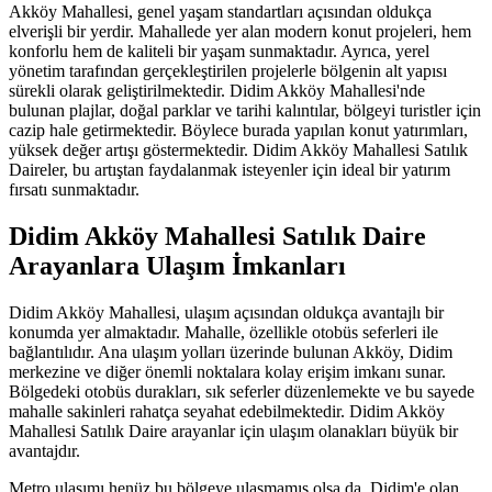
Akköy Mahallesi, genel yaşam standartları açısından oldukça
elverişli bir yerdir. Mahallede yer alan modern konut projeleri, hem
konforlu hem de kaliteli bir yaşam sunmaktadır. Ayrıca, yerel
yönetim tarafından gerçekleştirilen projelerle bölgenin alt yapısı
sürekli olarak geliştirilmektedir. Didim Akköy Mahallesi'nde
bulunan plajlar, doğal parklar ve tarihi kalıntılar, bölgeyi turistler için
cazip hale getirmektedir. Böylece burada yapılan konut yatırımları,
yüksek değer artışı göstermektedir. Didim Akköy Mahallesi Satılık
Daireler, bu artıştan faydalanmak isteyenler için ideal bir yatırım
fırsatı sunmaktadır.
Didim Akköy Mahallesi Satılık Daire
Arayanlara Ulaşım İmkanları
Didim Akköy Mahallesi, ulaşım açısından oldukça avantajlı bir
konumda yer almaktadır. Mahalle, özellikle otobüs seferleri ile
bağlantılıdır. Ana ulaşım yolları üzerinde bulunan Akköy, Didim
merkezine ve diğer önemli noktalara kolay erişim imkanı sunar.
Bölgedeki otobüs durakları, sık seferler düzenlemekte ve bu sayede
mahalle sakinleri rahatça seyahat edebilmektedir. Didim Akköy
Mahallesi Satılık Daire arayanlar için ulaşım olanakları büyük bir
avantajdır.
Metro ulaşımı henüz bu bölgeye ulaşmamış olsa da, Didim'e olan