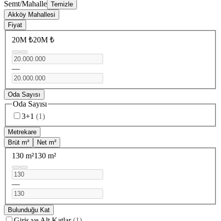
Semt/Mahalle
Temizle
Akköy Mahallesi
Fiyat
20M ₺
20M ₺
—
Oda Sayısı
Oda Sayısı
3+1
(
1
)
Metrekare
Brüt m²
Net m²
130 m²
130 m²
—
Bulunduğu Kat
Giriş ve Alt Katlar
(
1
)