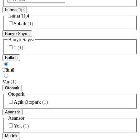
Isıtma Tipi
Isıtma Tipi
Sobalı
(
1
)
Banyo Sayısı
Banyo Sayısı
1
(
1
)
Balkon
Tümü
Var
(
1
)
Otopark
Otopark
Açık Otopark
(
1
)
Asansör
Asansör
Yok
(
1
)
Mutfak