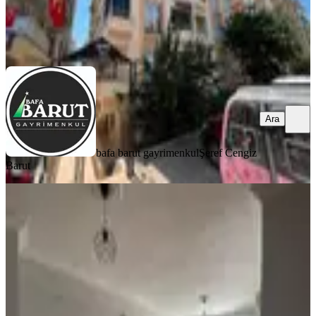
bafa barut gayrimenkul
Şeref Cengiz Barut
Ara
Ara
bafa barut gayrimenkul
Şeref Cengiz
Barut
YENİ
❗️merkezde Satılık 2+1 Daire Ayrı
Mutfak Masrafsızzz❗️
Didim, Yeni Mahallesi
2+1
·
90 m²
·
3. Kat
·
05.08.2026
3.500.000 ₺