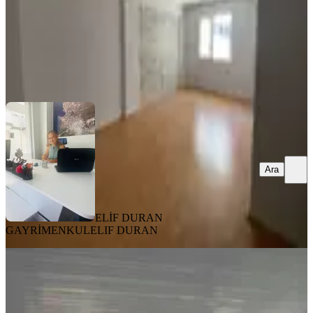
ELİF DURAN GAYRİMENKUL
ELIF DURAN
Ara
Ara
ELİF DURAN
GAYRİMENKUL
ELIF DURAN
YENİ
Didim Altınkumda Deniz Manzaralı
2+1 Daire
Didim, Altınkum Mahallesi