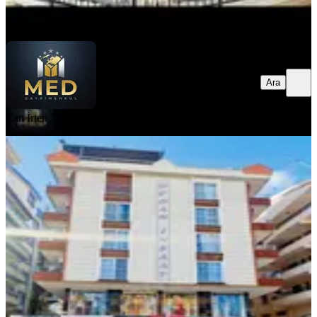
Ara
Ara
MED GAYRİMENKUL
Mehmet
Can İrten
YENİ
Büyük!! Tam Merkezde 4*1
Asansörlü Dublex Daire
Didim, Yeni Mahallesi
4+1
·
140 m²
·
4. Kat
·
06.08.2026
7.450.000 ₺
ARI İNŞAAT & EMLAK
Selami Yavaş