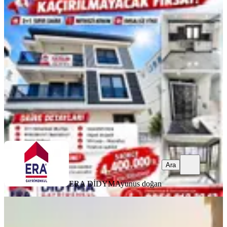
Daire
Didim, Cumhuriyet Mahallesi
2+1
·
75 m²
·
2. Kat
·
07.08.2026
4.400.000 ₺
ERA DİDYMA
yunus doğan
Ara
Ara
ERA DİDYMA
yunus doğan
YENİ
Didim Akbük'de Muhteşem Deniz
Manzaralı 1+1 Fırsat Daire