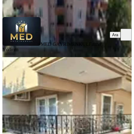
Ara
Ara
MED GAYRİMENKUL
Fatma
Yıldırım
YENİ
Çamlık Mahallesinde Villa Tadında
Daire
Didim, Çamlık Mahallesi
2+1
·
85 m²
·
Yüksek giriş
·
06.08.2026
4.950.000 ₺
MED GAYRİMENKUL
Mehmet Can İrten