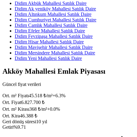
Didim Akbük Mahallesi Satılık Daire
Didim Ak yeniköy Mahallesi Satılık Daire
Didim Altınkum Mahallesi Satılık Daire
Didim Cumhuriyet Mahallesi Satılık Daire
Didim Çamlık Mahallesi Satılık Daire
Didim Efeler Mahallesi Satılık Daire
Didim Fevzipaşa Mahallesi Satılık Daire
Didim Hisar Mahallesi Satılık Daire
Didim Mavişehir Mahallesi Satılık Daire
Didim Mersindere Mahallesi Satılık Daire
Didim Yeni Mahallesi Satılık Daire
Akköy Mahallesi Emlak Piyasası
Güncel fiyat verileri
Ort. m² Fiyatı
45.518 ₺/m²
+
6.3
%
Ort. Fiyat
6.827.700 ₺
Ort. m² Kirası
368 ₺/m²
+
0.0
%
Ort. Kira
46.388 ₺
Geri dönüş süresi
10 yıl
Getiri
%9.71