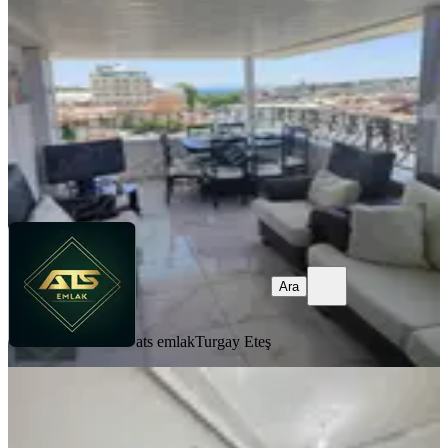
2+1
·
95 m²
·
4. Kat
·
05.08.2026
4.650.000 ₺
ats emlak
Turgay Eteş
Ara
Ara
ats emlak
Turgay Eteş
YENİ
Didim Merkez Çarşıda 1+1
Didim, Yeni Mahallesi