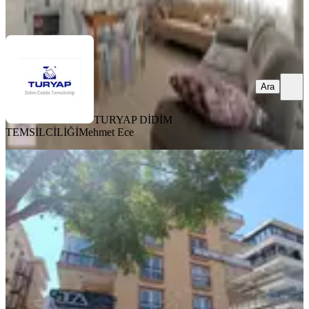
Ara
Ara
TURYAP DİDİM
TEMSİLCİLİĞİ
Mehmet Ece
YENİ
Didim Merkezde, Cumhuriyet Bulvarı
Üzerinde.
Didim, Yeni Mahallesi
2+1
·
110 m²
·
3. Kat
·
05.08.2026
4.850.000 ₺