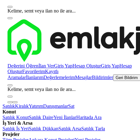
Kelime, semt veya ilan no ile ara...
Değerini Öğren
İlan Ver
Giriş Yap
Hesap Oluştur
Giriş Yap
Hesap
Oluştur
Favorilerim
Kayıtlı
Aramalar
İlanlarım
Değerlemelerim
Mesajlar
Bildirimler
Geri Bildirim
Kelime, semt veya ilan no ile ara...
Satılık
Kiralık
Yatırım
Danışmanlar
Sat
Konut
Satılık Konut
Satılık Daire
Yeni İlanlar
Haritada Ara
İş Yeri & Arsa
Satılık İş Yeri
Satılık Dükkan
Satılık Arsa
Satılık Tarla
Projeler
Tüm Projeler
Ankara Konut Projeleri
Yeni Projeler