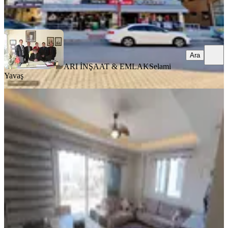
Ara
Ara
ARI İNŞAAT & EMLAK
Selami
Yavaş
YENİ
Didim Akbük'te 3+1 Dubleks Daire
Didim, Akbük Mahallesi
3+1
·
100 m²
·
1. Kat
·
05.08.2026
6.650.000 ₺
TURYAP DİDİM TEMSİLCİLİĞİ
Recep Engil
Ara