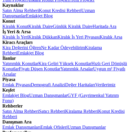
Kaynaklar
Satın Alma Rehberi
Konut Kredisi Rehberi
Uzman
Danışmanlar
Emlakjet Blog
Konut
Kiralık Konut
Kiralık Daire
Günlük Kiralık Daire
Haritada Ara
İş Yeri & Arsa
Kiralık İş Yeri
Kiralık Dükkan
Kiralık İş Yeri Piyasası
Kiralık Arsa
Kiracı Araçları
Kira Değerini Öğren
Ne Kadar Ödeyebilirim
Kiralama
Rehberi
Emlakjet Blog
İlanlar
Yatırımlık Konutlar
Kira Geliri Yüksek Konutlar
Hızlı Geri Dönüşlü
Konutlar
Fiyatı Düşen Konutlar
Yatırımlık Arsalar
Uygun m² Fiyatlı
Arsalar
Piyasa
Emlak Piyasası
Demografi Analizi
Değer Haritaları
Verilerimiz
Keşfet
Emlakjet Blog
Uzman Danışmanlar
GYF (Gayrimenkul Yatırım
Fonu)
Rehberler
Satın Alma Rehberi
Satıcı Rehberi
Kiralama Rehberi
Konut Kredisi
Rehberi
Danışman Ara
Emlak Danışmanları
Emlak Ofisleri
Uzman Danışmanlar