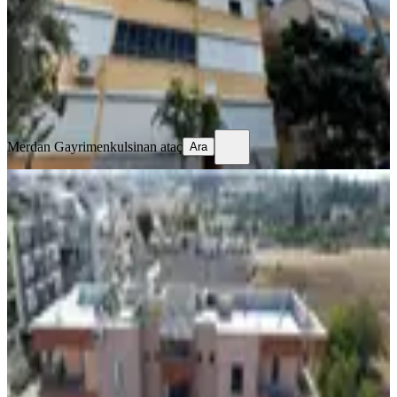
3+1
·
130 m²
·
2. Kat
·
06.08.2026
5.400.000 ₺
Merdan Gayrimenkul
sinan ataç
Ara
Merdan Gayrimenkul
sinan ataç
Ara
YENİ
Didimde Ara Kat 2+1 Açık Mutfak
Daire
Didim, Hisar Mahallesi
2+1
·
90 m²
·
2. Kat
·
06.08.2026
3.200.000 ₺
MED GAYRİMENKUL
Fatma Yıldırım