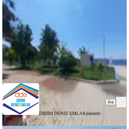
Aydın Didim Mavişehir De Satlık 2+1
Daire
Didim, Mavişehir Mahallesi
2+1
·
90 m²
·
Düz Giriş (Zemin)
·
26.05.2026
3.850.000 ₺
DİDİM DENİZ EMLAK
mustafa aydın
Ara
Ara
DİDİM DENİZ EMLAK
mustafa
aydın