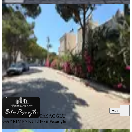
SİTE İÇİ
Sahile 50 M Mesafede Satılık Havuzlu
3+1 Eşyalı Dubleks
Didim, Mavişehir Mahallesi
3+1
·
170 m²
·
Çatı Dubleks
·
03.08.2026
8.200.000 ₺
PAŞAOĞLU GAYRİMENKUL
Bekir Paşaoğlu
Ara
Ara
PAŞAOĞLU
GAYRİMENKUL
Bekir Paşaoğlu
BALKONLU