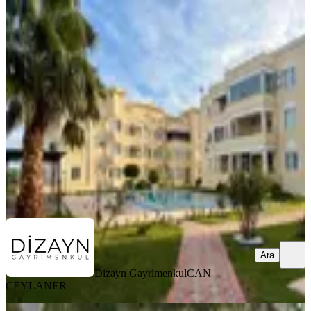
MANZARALI
Mavişehir Royal Blue Sitesi'nde
Satılık Eşyalı 3+1 Köşe Dubleks
Didim, Mavişehir Mahallesi
3+1
·
200 m²
·
2. Kat
·
22.07.2026
6.500.000 ₺
Dizayn Gayrimenkul
CAN CEYLANER
Ara
Ara
Dizayn Gayrimenkul
CAN
CEYLANER
EŞYALI