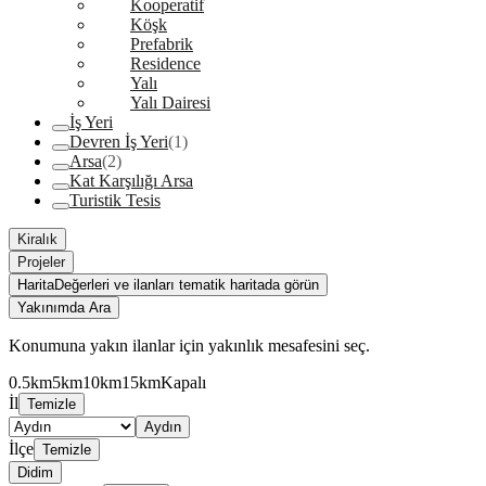
Kooperatif
Köşk
Prefabrik
Residence
Yalı
Yalı Dairesi
İş Yeri
Devren İş Yeri
(1)
Arsa
(2)
Kat Karşılığı Arsa
Turistik Tesis
Kiralık
Projeler
Harita
Değerleri ve ilanları tematik haritada görün
Yakınımda Ara
Konumuna yakın ilanlar için yakınlık mesafesini seç.
0.5km
5km
10km
15km
Kapalı
İl
Temizle
Aydın
İlçe
Temizle
Didim