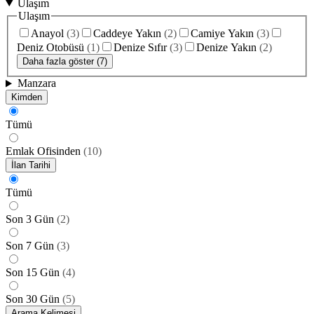
Ulaşım
Ulaşım
Anayol
(
3
)
Caddeye Yakın
(
2
)
Camiye Yakın
(
3
)
Deniz Otobüsü
(
1
)
Denize Sıfır
(
3
)
Denize Yakın
(
2
)
Daha fazla göster (7)
Manzara
Kimden
Tümü
Emlak Ofisinden
(
10
)
İlan Tarihi
Tümü
Son 3 Gün
(
2
)
Son 7 Gün
(
3
)
Son 15 Gün
(
4
)
Son 30 Gün
(
5
)
Arama Kelimesi