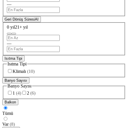
—
Geri Dönüş Süresi
AI
0 yıl
21+ yıl
—
Isıtma Tipi
Isıtma Tipi
Klimalı
(
10
)
Banyo Sayısı
Banyo Sayısı
1
(
4
)
2
(
6
)
Balkon
Tümü
Var
(
8
)