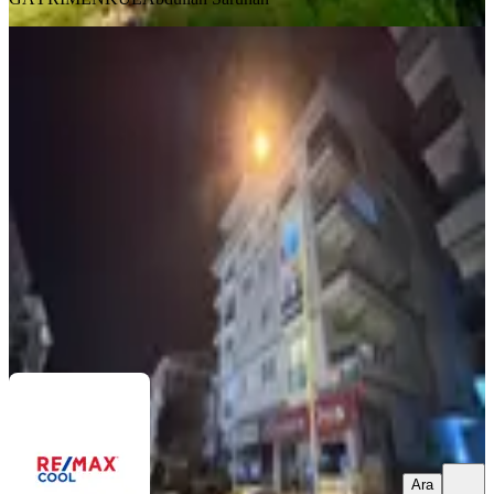
YENİ
Didimin Tam Kalbinde Kat Mülkıyetli
Asansörlü 3+1 Dubleks
Didim, Yeni Mahallesi
3+1
·
220 m²
·
4. Kat
·
07.08.2026
7.500.000 ₺
REMAX COOL
Kenan KARAKAŞ
Ara
Ara