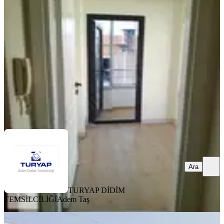
Didim, Yeni Mahallesi
2+1
·
70 m²
·
2. Kat
·
07.08.2026
4.150.000 ₺
TURYAP DİDİM TEMSİLCİLİĞİ
Adem Taş
Ara
Ara
TURYAP DİDİM
TEMSİLCİLİĞİ
Adem Taş
YENİ