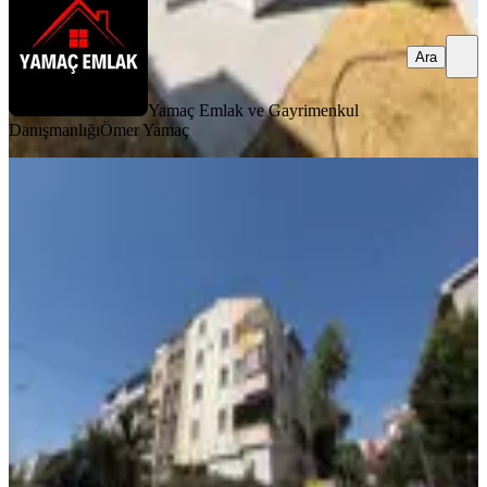
Ara
Yamaç Emlak ve Gayrimenkul
Danışmanlığı
Ömer Yamaç
YENİ
Didim Efeler Mah.okul,pazar,çarşıya
Yakın Köşe Başı 3+1dubleks
Didim, Efeler Mahallesi
3+1
·
160 m²
·
3. Kat
·
07.08.2026
6.500.000 ₺
ALİM EMLAK
TURAN ERDOĞAN
Ara