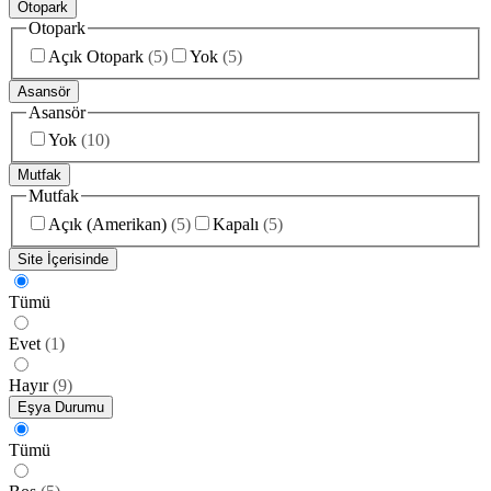
Otopark
Otopark
Açık Otopark
(
5
)
Yok
(
5
)
Asansör
Asansör
Yok
(
10
)
Mutfak
Mutfak
Açık (Amerikan)
(
5
)
Kapalı
(
5
)
Site İçerisinde
Tümü
Evet
(
1
)
Hayır
(
9
)
Eşya Durumu
Tümü