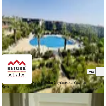
Didim, Hisar Mahallesi
4+1
·
220 m²
·
2. Kat
·
07.08.2026
13.500.000 ₺
Retürk Didim Gayrimenkul
Yasemin Serban
Ara
Ara
Retürk Didim Gayrimenkul
Yasemin
Serban
YENİ
Didim Merkezi Konumda Satlık 2+1
Açık Mutfak Daire