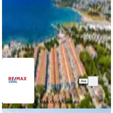
Didim, Mavişehir Mahallesi
2+1
·
52 m²
·
3. Kat
·
05.08.2026
3.500.000 ₺
REMAX COOL
Azat Bulut
Ara
Ara
REMAX COOL
Azat Bulut
MANZARALI