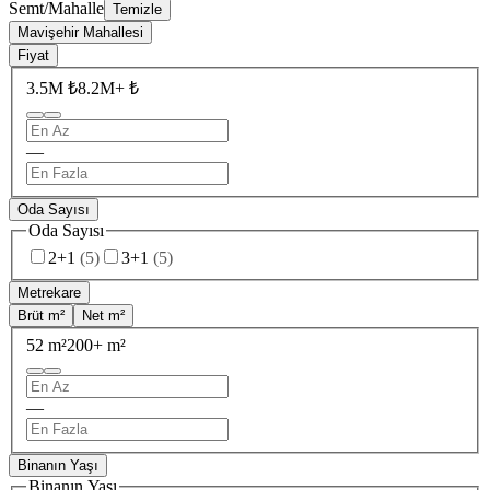
Semt/Mahalle
Temizle
Mavişehir Mahallesi
Fiyat
3.5M ₺
8.2M+ ₺
—
Oda Sayısı
Oda Sayısı
2+1
(
5
)
3+1
(
5
)
Metrekare
Brüt m²
Net m²
52 m²
200+ m²
—
Binanın Yaşı
Binanın Yaşı