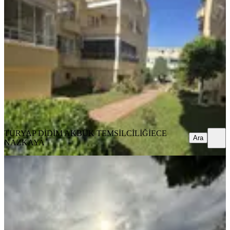
Didim Royal Blue Sitesinde Full Deniz
Manzaralı 3+1 Dubleks Daire
Didim, Mavişehir Mahallesi
3+1
·
150 m²
·
3. Kat
·
21.05.2026
7.400.000 ₺
Geri Dönüş:
21 yıl
TURYAP DİDİM AKBÜK TEMSİLCİLİĞİ
ECE NAZKAYA
Ara
TURYAP DİDİM AKBÜK TEMSİLCİLİĞİ
ECE
Ara
NAZKAYA
SIFIR BİNA
Didimde Denize 100metre 3+1 Ayrı
Mutfak Dubleks
Didim, Mavişehir Mahallesi
3+1
·
180 m²
·
Çatı Dubleks
·
26.11.2025