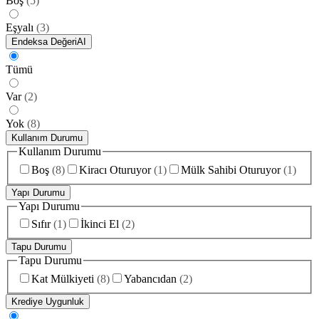
Boş
(
5
)
Eşyalı
(
3
)
Endeksa Değeri
AI
Tümü
Var
(
2
)
Yok
(
8
)
Kullanım Durumu
Kullanım Durumu
Boş
(
8
)
Kiracı Oturuyor
(
1
)
Mülk Sahibi Oturuyor
(
1
)
Yapı Durumu
Yapı Durumu
Sıfır
(
1
)
İkinci El
(
2
)
Tapu Durumu
Tapu Durumu
Kat Mülkiyeti
(
8
)
Yabancıdan
(
2
)
Krediye Uygunluk