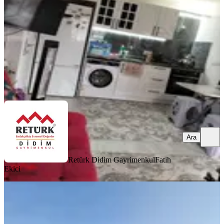
2+1
·
65 m²
·
Yüksek giriş
·
07.08.2026
4.350.000 ₺
Retürk Didim Gayrimenkul
Fatih Ekici
Ara
Ara
Retürk Didim Gayrimenkul
Fatih
Ekici
YENİ
Didim Hisar Mahallesi Gümüşevler 4
Te Havuz Manzaralı Lüks Daire