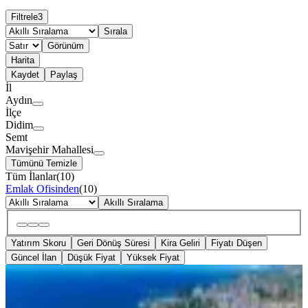
Filtrele
3
Sırala
Görünüm
Harita
Kaydet
Paylaş
İl
Aydın
İlçe
Didim
Semt
Mavişehir Mahallesi
Tümünü Temizle
Tüm İlanlar
(
10
)
Emlak Ofisinden
(
10
)
Akıllı Sıralama
Yatırım Skoru
Geri Dönüş Süresi
Kira Geliri
Fiyatı Düşen
Güncel İlan
Düşük Fiyat
Yüksek Fiyat
YENİ
Denize 150 Metre Mesafede 2+1 Daire