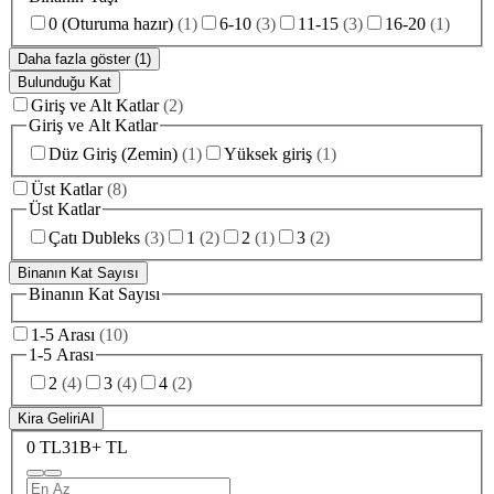
0 (Oturuma hazır)
(
1
)
6-10
(
3
)
11-15
(
3
)
16-20
(
1
)
Daha fazla göster (1)
Bulunduğu Kat
Giriş ve Alt Katlar
(
2
)
Giriş ve Alt Katlar
Düz Giriş (Zemin)
(
1
)
Yüksek giriş
(
1
)
Üst Katlar
(
8
)
Üst Katlar
Çatı Dubleks
(
3
)
1
(
2
)
2
(
1
)
3
(
2
)
Binanın Kat Sayısı
Binanın Kat Sayısı
1-5 Arası
(
10
)
1-5 Arası
2
(
4
)
3
(
4
)
4
(
2
)
Kira Geliri
AI
0 TL
31B+ TL