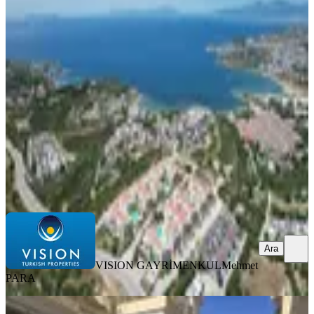
Didim Mavişehirde Denize 700 Metre
Havuzlu Sitede 3+1 Dubleks
Didim, Mavişehir Mahallesi
3+1
·
150 m²
·
Çatı Dubleks
·
25.05.2026
6.900.000 ₺
VISION GAYRİMENKUL
Mehmet PARA
Ara
Ara
VISION GAYRİMENKUL
Mehmet
PARA