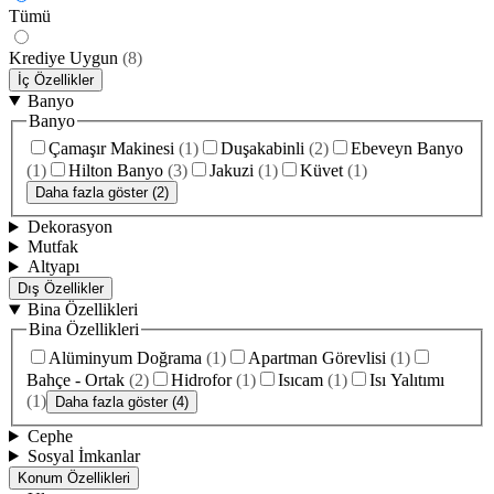
Tümü
Krediye Uygun
(
8
)
İç Özellikler
Banyo
Banyo
Çamaşır Makinesi
(
1
)
Duşakabinli
(
2
)
Ebeveyn Banyo
(
1
)
Hilton Banyo
(
3
)
Jakuzi
(
1
)
Küvet
(
1
)
Daha fazla göster (2)
Dekorasyon
Mutfak
Altyapı
Dış Özellikler
Bina Özellikleri
Bina Özellikleri
Alüminyum Doğrama
(
1
)
Apartman Görevlisi
(
1
)
Bahçe - Ortak
(
2
)
Hidrofor
(
1
)
Isıcam
(
1
)
Isı Yalıtımı
(
1
)
Daha fazla göster (4)
Cephe
Sosyal İmkanlar
Konum Özellikleri