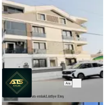
Ats Emlak Didim Merkez De Sıfır 2+1
Ayrı Mutfak Ara Kat Daire
Didim, Fevzipaşa Mahallesi
2+1
·
90 m²
·
1. Kat
·
07.08.2026
5.600.000 ₺
ats emlak
Lütfiye Eteş
Ara
Ara
ats emlak
Lütfiye Eteş
YENİ