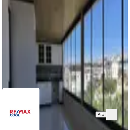
Didim Cumhuriyet Mah. Satılık 3+1
Dubleks Daire
Didim, Cumhuriyet Mahallesi
3+1
·
140 m²
·
3. Kat
·
07.08.2026
6.500.000 ₺
REMAX COOL
Kamer Aygül
Ara
Ara