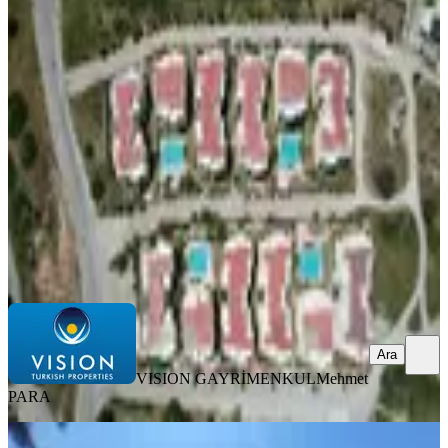
Didim Mavişehirde Denize 700 Metre
Havuzlu Sitede Eşyalı 2+1 Daire
Didim, Mavişehir Mahallesi
2+1
·
75 m²
·
Yüksek giriş
·
08.07.2026
4.800.000 ₺
VISION GAYRİMENKUL
Mehmet PARA
Ara
Ara
VISION GAYRİMENKUL
Mehmet
PARA
BALKONLU