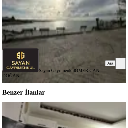
7.000.000 ₺
Sayan Gayrimenkul
ÖMER CAN DOĞAN
Ara
Ara
Sayan Gayrimenkul
ÖMER CAN
DOĞAN
Benzer İlanlar
YENİ
Emlak Ofisinden
Didim, Hisar Mahallesi