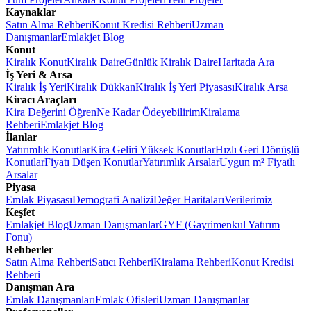
Kaynaklar
Satın Alma Rehberi
Konut Kredisi Rehberi
Uzman
Danışmanlar
Emlakjet Blog
Konut
Kiralık Konut
Kiralık Daire
Günlük Kiralık Daire
Haritada Ara
İş Yeri & Arsa
Kiralık İş Yeri
Kiralık Dükkan
Kiralık İş Yeri Piyasası
Kiralık Arsa
Kiracı Araçları
Kira Değerini Öğren
Ne Kadar Ödeyebilirim
Kiralama
Rehberi
Emlakjet Blog
İlanlar
Yatırımlık Konutlar
Kira Geliri Yüksek Konutlar
Hızlı Geri Dönüşlü
Konutlar
Fiyatı Düşen Konutlar
Yatırımlık Arsalar
Uygun m² Fiyatlı
Arsalar
Piyasa
Emlak Piyasası
Demografi Analizi
Değer Haritaları
Verilerimiz
Keşfet
Emlakjet Blog
Uzman Danışmanlar
GYF (Gayrimenkul Yatırım
Fonu)
Rehberler
Satın Alma Rehberi
Satıcı Rehberi
Kiralama Rehberi
Konut Kredisi
Rehberi
Danışman Ara
Emlak Danışmanları
Emlak Ofisleri
Uzman Danışmanlar