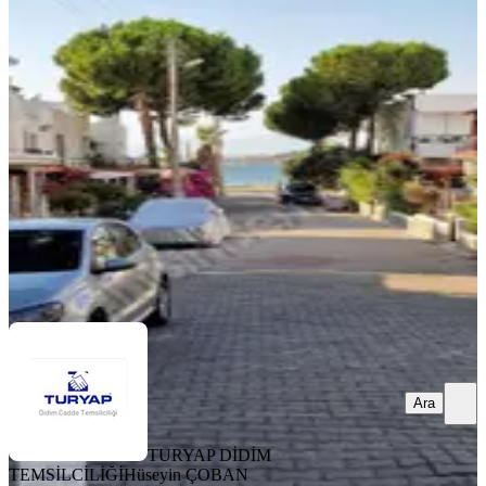
Didim Sedefkoy Da Denize 50 Adım
2+1 Daire
Didim, Mavişehir Mahallesi
2+1
·
85 m²
·
1. Kat
·
05.08.2026
6.500.000 ₺
TURYAP DİDİM TEMSİLCİLİĞİ
Hüseyin ÇOBAN
Ara
Ara
TURYAP DİDİM
TEMSİLCİLİĞİ
Hüseyin ÇOBAN