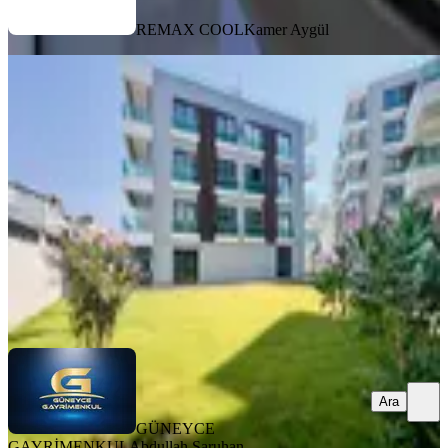
REMAX COOL
Kamer Aygül
YENİ
Didim'de Satılık 2+1 Lüks Daire
Didim, Yeni Mahallesi
2+1
·
85 m²
·
1. Kat
·
07.08.2026
6.750.000 ₺
GÜNEYCE GAYRİMENKUL
Abdullah Saruhan
Ara
Ara
GÜNEYCE
GAYRİMENKUL
Abdullah Saruhan