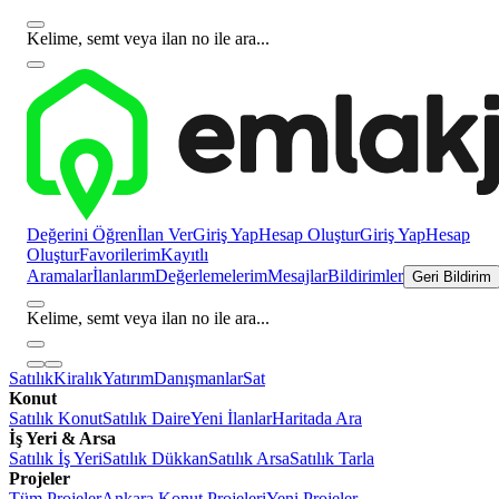
Kelime, semt veya ilan no ile ara...
Değerini Öğren
İlan Ver
Giriş Yap
Hesap Oluştur
Giriş Yap
Hesap
Oluştur
Favorilerim
Kayıtlı
Aramalar
İlanlarım
Değerlemelerim
Mesajlar
Bildirimler
Geri Bildirim
Kelime, semt veya ilan no ile ara...
Satılık
Kiralık
Yatırım
Danışmanlar
Sat
Konut
Satılık Konut
Satılık Daire
Yeni İlanlar
Haritada Ara
İş Yeri & Arsa
Satılık İş Yeri
Satılık Dükkan
Satılık Arsa
Satılık Tarla
Projeler
Tüm Projeler
Ankara Konut Projeleri
Yeni Projeler