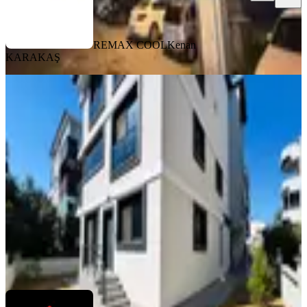
REMAX COOL
Kenan
KARAKAŞ
YENİ
Didim Satılık Garaja Komşu Müstakil
Konforunda 2+1 Bahçeli Daire
Didim, Cumhuriyet Mahallesi
2+1
·
75 m²
·
Yüksek giriş
·
07.08.2026
5.500.000 ₺
Yamaç Emlak ve Gayrimenkul Danışmanlığı
Ömer Yamaç
Ara