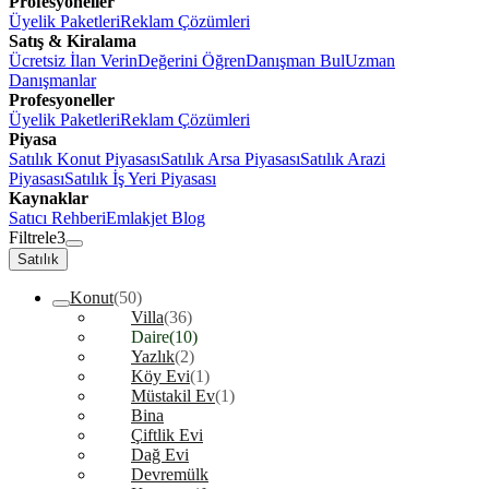
Profesyoneller
Üyelik Paketleri
Reklam Çözümleri
Satış & Kiralama
Ücretsiz İlan Verin
Değerini Öğren
Danışman Bul
Uzman
Danışmanlar
Profesyoneller
Üyelik Paketleri
Reklam Çözümleri
Piyasa
Satılık Konut Piyasası
Satılık Arsa Piyasası
Satılık Arazi
Piyasası
Satılık İş Yeri Piyasası
Kaynaklar
Satıcı Rehberi
Emlakjet Blog
Filtrele
3
Satılık
Konut
(50)
Villa
(36)
Daire
(10)
Yazlık
(2)
Köy Evi
(1)
Müstakil Ev
(1)
Bina
Çiftlik Evi
Dağ Evi
Devremülk