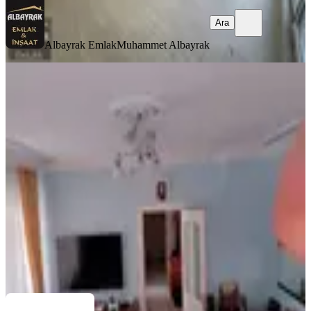
Ara
Albayrak Emlak
Muhammet Albayrak
YENİ
Metroya Yürüme Mesafesi Elalmış
Caddesine Paralel 3+1 Satılık
Ümraniye, Mehmet Akif Mahallesi
3+1
·
120 m²
·
5. Kat
·
06.08.2026
6.250.000 ₺
EMLAK PAZARLAMA A.Ş EPA LİON GAYRİMENKUL
Hafiz
Osman Kandaroğlu
Ara