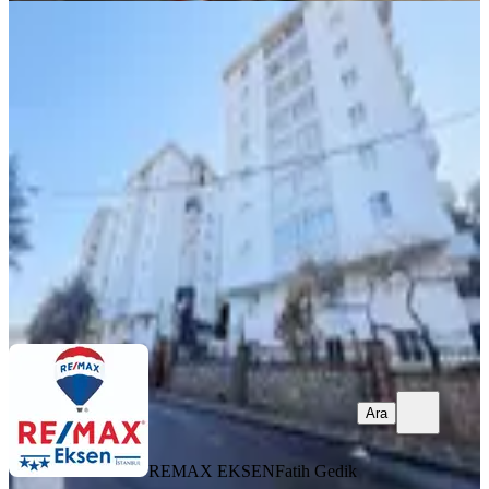
SİTE İÇİ
Ümraniye Adem Yavuz Mah. Osmanlı
Sitesinde 2+1 Satılık Daire
Ümraniye, Adem Yavuz Mahallesi
2+1
·
95 m²
·
Kot 1
·
14.02.2026
4.550.000 ₺
REMAX EKSEN
Fatih Gedik
Ara
Ara
REMAX EKSEN
Fatih Gedik