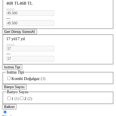
46B TL
46B TL
—
Geri Dönüş Süresi
AI
17 yıl
17 yıl
—
Isıtma Tipi
Isıtma Tipi
Kombi Doğalgaz
(
3
)
Banyo Sayısı
Banyo Sayısı
1
(
1
)
2
(
2
)
Balkon