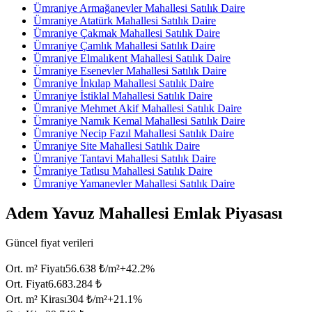
Ümraniye Armağanevler Mahallesi Satılık Daire
Ümraniye Atatürk Mahallesi Satılık Daire
Ümraniye Çakmak Mahallesi Satılık Daire
Ümraniye Çamlık Mahallesi Satılık Daire
Ümraniye Elmalıkent Mahallesi Satılık Daire
Ümraniye Esenevler Mahallesi Satılık Daire
Ümraniye İnkılap Mahallesi Satılık Daire
Ümraniye İstiklal Mahallesi Satılık Daire
Ümraniye Mehmet Akif Mahallesi Satılık Daire
Ümraniye Namık Kemal Mahallesi Satılık Daire
Ümraniye Necip Fazıl Mahallesi Satılık Daire
Ümraniye Site Mahallesi Satılık Daire
Ümraniye Tantavi Mahallesi Satılık Daire
Ümraniye Tatlısu Mahallesi Satılık Daire
Ümraniye Yamanevler Mahallesi Satılık Daire
Adem Yavuz Mahallesi Emlak Piyasası
Güncel fiyat verileri
Ort. m² Fiyatı
56.638 ₺/m²
+
42.2
%
Ort. Fiyat
6.683.284 ₺
Ort. m² Kirası
304 ₺/m²
+
21.1
%