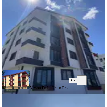
Madenler Metroya 2 Dakika Mesafede
Satılık 3+1 Dubleks Daire
Ümraniye, Madenler Mahallesi
3+1
·
120 m²
·
4. Kat
·
05.08.2026
8.000.000 ₺
Vizyon Emlak
Orhan Erol
Ara
Ara
Vizyon Emlak
Orhan Erol
YENİ
Albayrak Emlak'tan İkbal Caddesine
Yakın Ara Kat Ön Cephe Daire