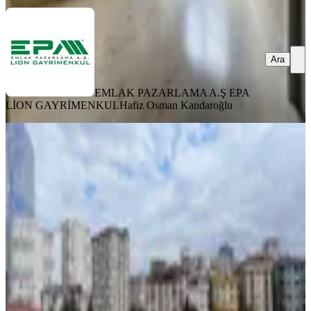
Ara
EMLAK PAZARLAMA A.Ş EPA
LİON GAYRİMENKUL
Hafiz Osman Kandaroğlu
ÖNE ÇIKAN
Ümraniye Tantavide 3+1 Geniş Teraslı
Fırsat Daire
Ümraniye, Tantavi Mahallesi
3+1
·
160 m²
·
5. Kat
·
06.12.2025
6.800.000 ₺
ENC GAYRİMENKUL YATIRIM DANIŞMANLIK
Niyazi Can