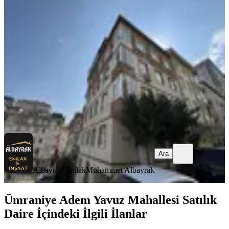
Ümraniye, Çakmak Mahallesi
2+1
·
95 m²
·
1. Kat
·
05.08.2026
6.000.000 ₺
Albayrak Emlak
Muhammet Albayrak
Ara
Ara
Albayrak Emlak
Muhammet Albayrak
Ümraniye Adem Yavuz Mahallesi Satılık
Daire İçindeki İlgili İlanlar