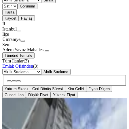
Sırala
Görünüm
Harita
Kaydet
Paylaş
İl
İstanbul
İlçe
Ümraniye
Semt
Adem Yavuz Mahallesi
Tümünü Temizle
Tüm İlanlar
(
3
)
Emlak Ofisinden
(
3
)
Akıllı Sıralama
Yatırım Skoru
Geri Dönüş Süresi
Kira Geliri
Fiyatı Düşen
Güncel İlan
Düşük Fiyat
Yüksek Fiyat
MANZARALI
Sağlam'dan Adem Yavuz
Mahallesinde Havuzlu Sitede Satılık
Daire