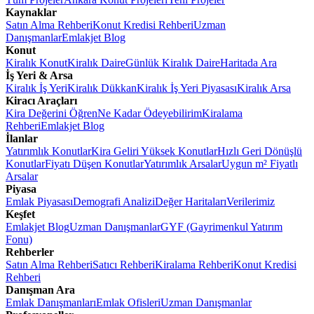
Kaynaklar
Satın Alma Rehberi
Konut Kredisi Rehberi
Uzman
Danışmanlar
Emlakjet Blog
Konut
Kiralık Konut
Kiralık Daire
Günlük Kiralık Daire
Haritada Ara
İş Yeri & Arsa
Kiralık İş Yeri
Kiralık Dükkan
Kiralık İş Yeri Piyasası
Kiralık Arsa
Kiracı Araçları
Kira Değerini Öğren
Ne Kadar Ödeyebilirim
Kiralama
Rehberi
Emlakjet Blog
İlanlar
Yatırımlık Konutlar
Kira Geliri Yüksek Konutlar
Hızlı Geri Dönüşlü
Konutlar
Fiyatı Düşen Konutlar
Yatırımlık Arsalar
Uygun m² Fiyatlı
Arsalar
Piyasa
Emlak Piyasası
Demografi Analizi
Değer Haritaları
Verilerimiz
Keşfet
Emlakjet Blog
Uzman Danışmanlar
GYF (Gayrimenkul Yatırım
Fonu)
Rehberler
Satın Alma Rehberi
Satıcı Rehberi
Kiralama Rehberi
Konut Kredisi
Rehberi
Danışman Ara
Emlak Danışmanları
Emlak Ofisleri
Uzman Danışmanlar