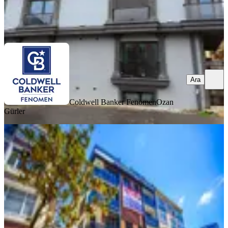
Coldwell Banker Fenomen
Ozan Gürler
Ara
Ara
Coldwell Banker Fenomen
Ozan
Gürler
YENİ
Ümraniye Çarşıda Çiftlik Sokak Sıfır
Lüx 4+1 Harika Dublex Daire
Ümraniye, Atatürk Mahallesi
4+1
·
170 m²
·
5. Kat
·
07.08.2026
16.250.000 ₺