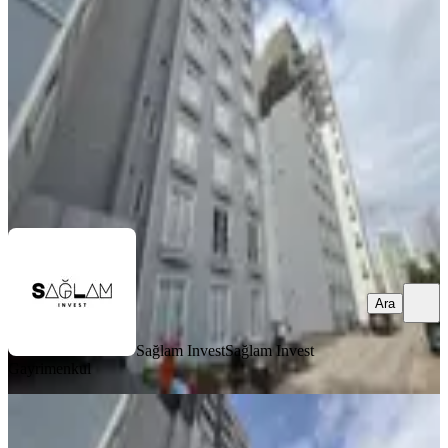
Ümraniye, Adem Yavuz Mahallesi
3+1
·
145 m²
·
12. Kat
·
13.07.2026
8.750.000 ₺
Sağlam Invest
Sağlam Invest Gayrimenkul
Ara
Ara
Sağlam Invest
Sağlam Invest
Gayrimenkul
MANZARALI
Sağlam'dan Adem Yavuz
Mahallesinde Havuzlu Sitede Satılık