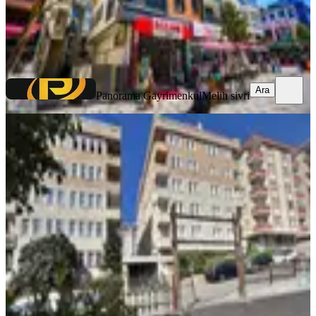
Panorama Gayrimenkul
Melih sivri
Ara
Ara
Panorama Gayrimenkul
Melih sivri
YENİ
Albayrak Emlak'tan Tatlısuda Önü
Açık Site İçi Geniş Ferah Daire
Ümraniye, Tatlısu Mahallesi
2+1
·
110 m²
·
2. Kat
·
07.08.2026
8.250.000 ₺
Albayrak Emlak
Muhammet Albayrak