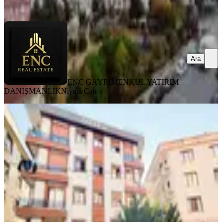
Ara
Ara
ENC GAYRİMENKUL YATIRIM
DANIŞMANLIK
Niyazi Can
YENİ
Ümraniye Çakmak Armağanevler
Satılık 3+1 Arakat Daire Halilgüler
Ümraniye, Armağanevler Mahallesi
3+1
·
105 m²
·
1. Kat
·
07.08.2026
8.887.000 ₺