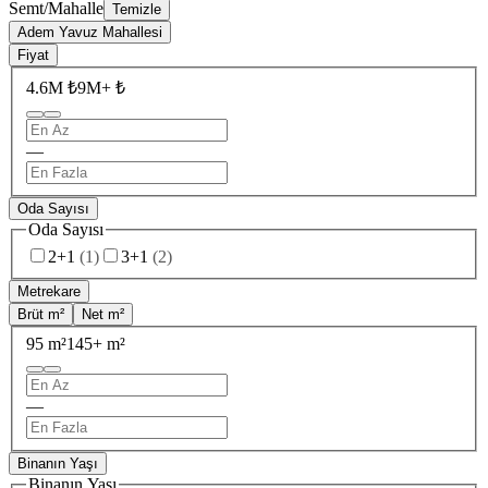
Semt/Mahalle
Temizle
Adem Yavuz Mahallesi
Fiyat
4.6M ₺
9M+ ₺
—
Oda Sayısı
Oda Sayısı
2+1
(
1
)
3+1
(
2
)
Metrekare
Brüt m²
Net m²
95 m²
145+ m²
—
Binanın Yaşı
Binanın Yaşı