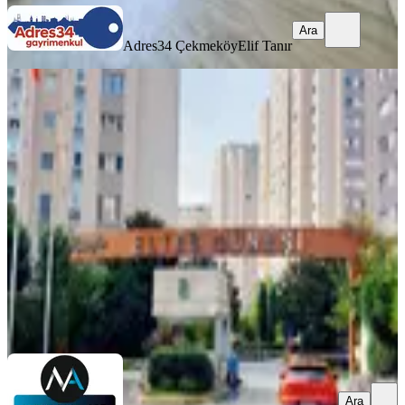
Ara
Adres34 Çekmeköy
Elif Tanır
YENİ
Ümraniye Eltes Güneşi'nde Satılık
2+1 Daire, Site İmkanları
Ümraniye, Esenşehir Mahallesi
2+1
·
100 m²
·
14. Kat
·
05.08.2026
11.400.000 ₺
MARMARA-ART GAYRİMENKUL.
Gülay Kurtulmuş
Ara
Ara