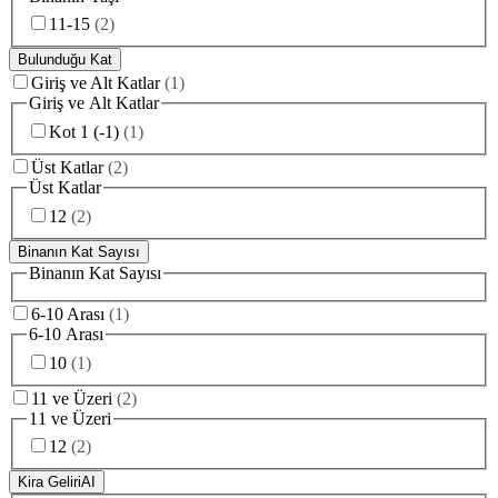
11-15
(
2
)
Bulunduğu Kat
Giriş ve Alt Katlar
(
1
)
Giriş ve Alt Katlar
Kot 1 (-1)
(
1
)
Üst Katlar
(
2
)
Üst Katlar
12
(
2
)
Binanın Kat Sayısı
Binanın Kat Sayısı
6-10 Arası
(
1
)
6-10 Arası
10
(
1
)
11 ve Üzeri
(
2
)
11 ve Üzeri
12
(
2
)
Kira Geliri
AI