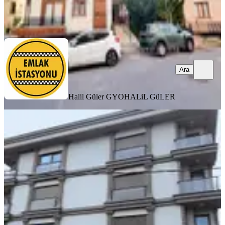
Halil Güler GYO
HALiL GüLER
Ara
Ara
Halil Güler GYO
HALiL GüLER
YENİ
Finans Merkezi -kısa Katlı- 5 Yaşında-
Yüksek Kira Getirili 1+1
Ümraniye, Armağanevler Mahallesi
1+1
·
60 m²
·
1. Kat
·
07.08.2026
5.150.000 ₺