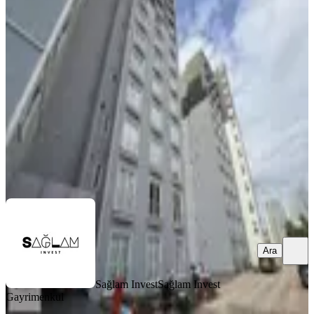
Daire
Ümraniye, Adem Yavuz Mahallesi
3+1
·
145 m²
·
12. Kat
·
21.05.2026
9.000.000 ₺
Geri Dönüş:
17 yıl
Sağlam Invest
Sağlam Invest Gayrimenkul
Ara
Ara
Sağlam Invest
Sağlam Invest
Gayrimenkul