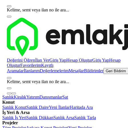
Kelime, semt veya ilan no ile ara...
Değerini Öğren
İlan Ver
Giriş Yap
Hesap Oluştur
Giriş Yap
Hesap
Oluştur
Favorilerim
Kayıtlı
Aramalar
İlanlarım
Değerlemelerim
Mesajlar
Bildirimler
Geri Bildirim
Kelime, semt veya ilan no ile ara...
Satılık
Kiralık
Yatırım
Danışmanlar
Sat
Konut
Satılık Konut
Satılık Daire
Yeni İlanlar
Haritada Ara
İş Yeri & Arsa
Satılık İş Yeri
Satılık Dükkan
Satılık Arsa
Satılık Tarla
Projeler
Tüm Projeler
Ankara Konut Projeleri
Yeni Projeler