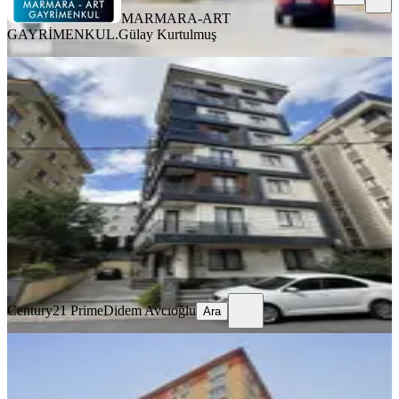
MARMARA-ART
GAYRİMENKUL.
Gülay Kurtulmuş
YENİ
Ümraniye İnkilap Mahallesinde
Satılık Yatırım Fırsatı 1+1 Daire
Ümraniye, Elmalıkent Mahallesi
1+1
·
50 m²
·
Düz Giriş (Zemin)
·
05.08.2026
4.650.000 ₺
Century21 Prime
Didem Avcıoğlu
Ara
Century21 Prime
Didem Avcıoğlu
Ara
YENİ
Ümraniye Armağan Evlerde
Manzaralı, Kapalı Mutfaklı 1+1
Satılık