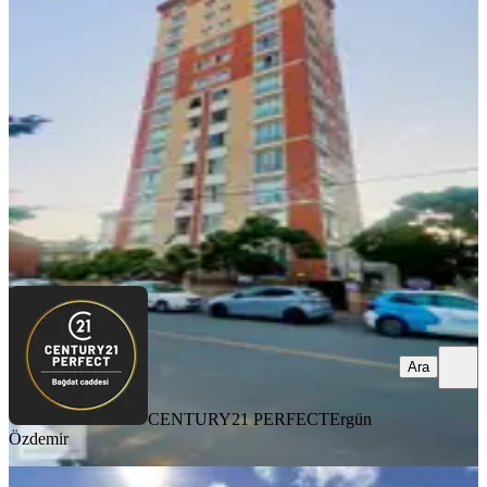
Ümraniye, Armağanevler Mahallesi
1+1
·
75 m²
·
14. Kat
·
05.08.2026
5.500.000 ₺
CENTURY21 PERFECT
Ergün Özdemir
Ara
Ara
CENTURY21 PERFECT
Ergün
Özdemir
YENİ