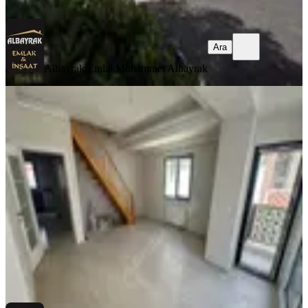
Ara
Ara
Albayrak Emlak
Muhammet Albayrak
YENİ
Albayrak'tan ^tapu Masrafsız^ Sıfır
Ön Cephe 4+1 3 Wc'li Dubleks
Ümraniye, Armağanevler Mahallesi
4+1
·
180 m²
·
4. Kat
·
07.08.2026
9.500.000 ₺
Albayrak Emlak
Muhammet Albayrak
Ara