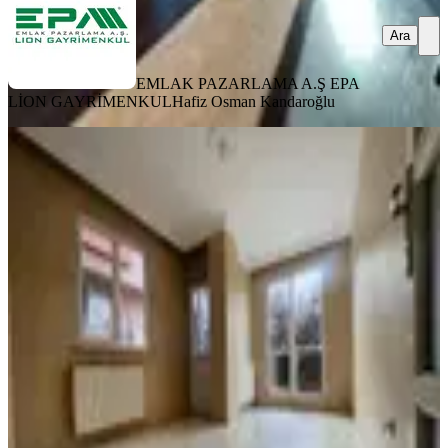
Ara
EMLAK PAZARLAMA A.Ş EPA
LİON GAYRİMENKUL
Hafiz Osman Kandaroğlu
ÖNE ÇIKAN
Finans Merkezine Komşu Güney
Cephe 2+1 Arakat Satılık
Ümraniye, Çakmak Mahallesi
2+1
·
80 m²
·
2. Kat
·
19.02.2026
5.450.000 ₺
EMLAK PAZARLAMA A.Ş EPA LİON GAYRİMENKUL
Hafiz
Osman Kandaroğlu
Ara