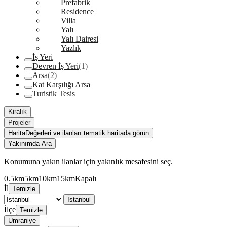
Prefabrik
Residence
Villa
Yalı
Yalı Dairesi
Yazlık
İş Yeri
Devren İş Yeri
(1)
Arsa
(2)
Kat Karşılığı Arsa
Turistik Tesis
Kiralık
Projeler
Harita
Değerleri ve ilanları tematik haritada görün
Yakınımda Ara
Konumuna yakın ilanlar için yakınlık mesafesini seç.
0.5km
5km
10km
15km
Kapalı
İl
Temizle
İstanbul
İlçe
Temizle
Ümraniye