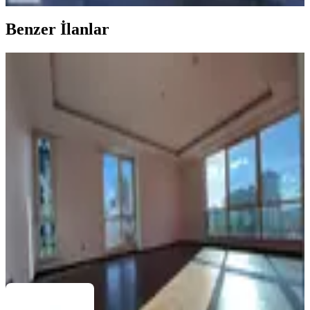
Benzer İlanlar
ÖNE ÇIKAN
%
2
Ataşehir Finans Merkezine 5 Dk | 145
M² Lüks 3+1 Taşınmaya Hazır
Ümraniye, Şerifali Mahallesi
3+1
·
145 m²
·
1. Kat
·
26.06.2026
12.980.000 ₺
13.250.000 ₺
EMLAK PAZARLAMA A.Ş EPA LİON GAYRİMENKUL
Hafiz
Osman Kandaroğlu
Ara