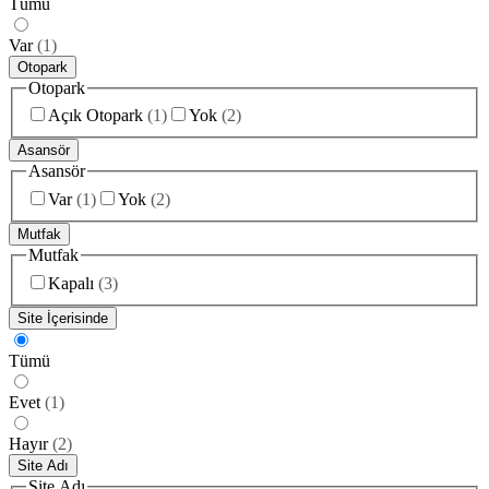
Tümü
Var
(
1
)
Otopark
Otopark
Açık Otopark
(
1
)
Yok
(
2
)
Asansör
Asansör
Var
(
1
)
Yok
(
2
)
Mutfak
Mutfak
Kapalı
(
3
)
Site İçerisinde
Tümü
Evet
(
1
)
Hayır
(
2
)
Site Adı
Site Adı