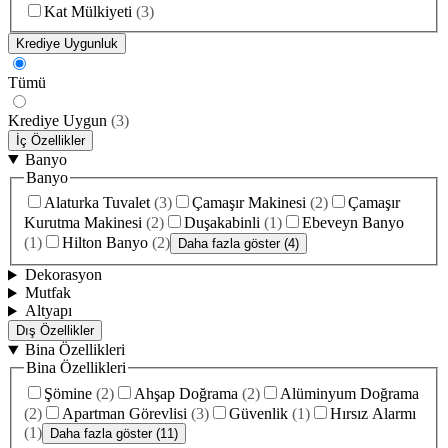
Kat Mülkiyeti
(
3
)
Krediye Uygunluk
Tümü
Krediye Uygun
(
3
)
İç Özellikler
Banyo
Banyo
Alaturka Tuvalet
(
3
)
Çamaşır Makinesi
(
2
)
Çamaşır
Kurutma Makinesi
(
2
)
Duşakabinli
(
1
)
Ebeveyn Banyo
(
1
)
Hilton Banyo
(
2
)
Daha fazla göster (4)
Dekorasyon
Mutfak
Altyapı
Dış Özellikler
Bina Özellikleri
Bina Özellikleri
Şömine
(
2
)
Ahşap Doğrama
(
2
)
Alüminyum Doğrama
(
2
)
Apartman Görevlisi
(
3
)
Güvenlik
(
1
)
Hırsız Alarmı
(
1
)
Daha fazla göster (11)