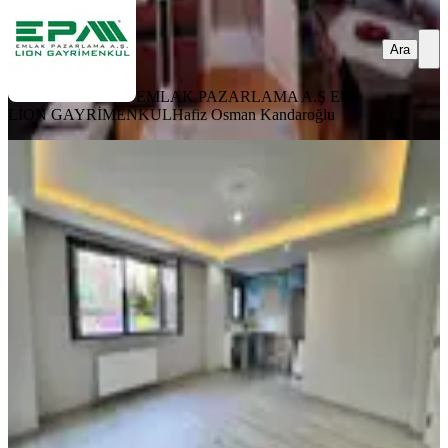
Ara
EMLAK PAZARLAMA A.Ş EPA
LİON GAYRİMENKUL
Hafiz Osman Kandaroğlu
YENİ
Ümraniye Madenlerde Metroya Yakın
Sıfır 2+1 Ters Dubleks Daire
Ümraniye, Madenler Mahallesi
2+1
·
100 m²
·
Yüksek giriş
·
06.08.2026
5.600.000 ₺
Adres34 Çekmeköy
Elif Tanır
Ara