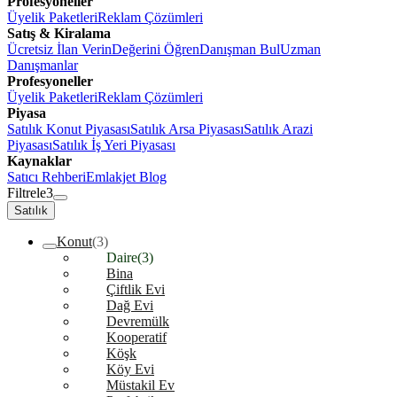
Profesyoneller
Üyelik Paketleri
Reklam Çözümleri
Satış & Kiralama
Ücretsiz İlan Verin
Değerini Öğren
Danışman Bul
Uzman
Danışmanlar
Profesyoneller
Üyelik Paketleri
Reklam Çözümleri
Piyasa
Satılık Konut Piyasası
Satılık Arsa Piyasası
Satılık Arazi
Piyasası
Satılık İş Yeri Piyasası
Kaynaklar
Satıcı Rehberi
Emlakjet Blog
Filtrele
3
Satılık
Konut
(3)
Daire
(3)
Bina
Çiftlik Evi
Dağ Evi
Devremülk
Kooperatif
Köşk
Köy Evi
Müstakil Ev