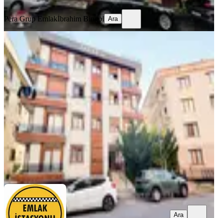
Ara
Pera Grup Emlak
İbrahim Bingöl
Ara
YENİ
Ümraniye Çakmak Armağanevler
Satılık 3+1 Arakat Daire Halilgüler
Ümraniye, Armağanevler Mahallesi
3+1
·
105 m²
·
1. Kat
·
07.08.2026
8.887.000 ₺
Halil Güler GYO
HALiL GüLER
Ara
Ara