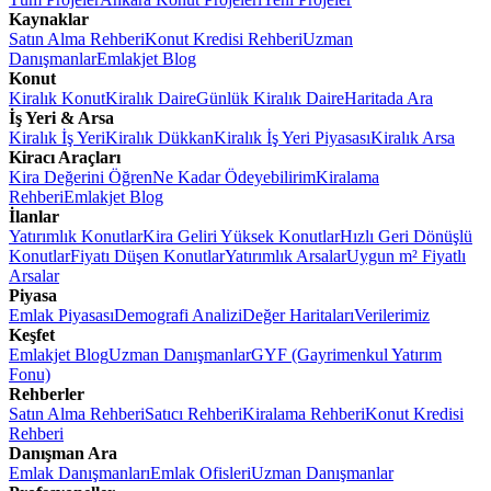
Kaynaklar
Satın Alma Rehberi
Konut Kredisi Rehberi
Uzman
Danışmanlar
Emlakjet Blog
Konut
Kiralık Konut
Kiralık Daire
Günlük Kiralık Daire
Haritada Ara
İş Yeri & Arsa
Kiralık İş Yeri
Kiralık Dükkan
Kiralık İş Yeri Piyasası
Kiralık Arsa
Kiracı Araçları
Kira Değerini Öğren
Ne Kadar Ödeyebilirim
Kiralama
Rehberi
Emlakjet Blog
İlanlar
Yatırımlık Konutlar
Kira Geliri Yüksek Konutlar
Hızlı Geri Dönüşlü
Konutlar
Fiyatı Düşen Konutlar
Yatırımlık Arsalar
Uygun m² Fiyatlı
Arsalar
Piyasa
Emlak Piyasası
Demografi Analizi
Değer Haritaları
Verilerimiz
Keşfet
Emlakjet Blog
Uzman Danışmanlar
GYF (Gayrimenkul Yatırım
Fonu)
Rehberler
Satın Alma Rehberi
Satıcı Rehberi
Kiralama Rehberi
Konut Kredisi
Rehberi
Danışman Ara
Emlak Danışmanları
Emlak Ofisleri
Uzman Danışmanlar