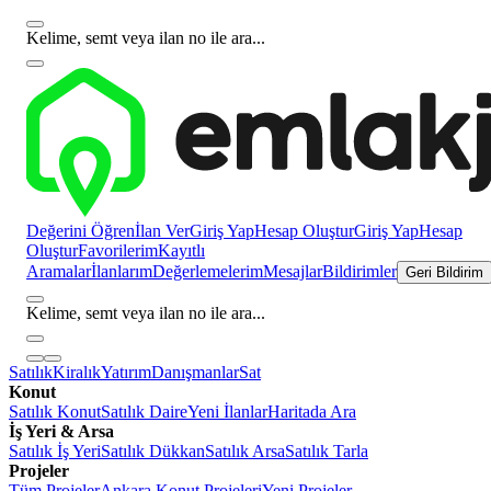
Kelime, semt veya ilan no ile ara...
Değerini Öğren
İlan Ver
Giriş Yap
Hesap Oluştur
Giriş Yap
Hesap
Oluştur
Favorilerim
Kayıtlı
Aramalar
İlanlarım
Değerlemelerim
Mesajlar
Bildirimler
Geri Bildirim
Kelime, semt veya ilan no ile ara...
Satılık
Kiralık
Yatırım
Danışmanlar
Sat
Konut
Satılık Konut
Satılık Daire
Yeni İlanlar
Haritada Ara
İş Yeri & Arsa
Satılık İş Yeri
Satılık Dükkan
Satılık Arsa
Satılık Tarla
Projeler
Tüm Projeler
Ankara Konut Projeleri
Yeni Projeler