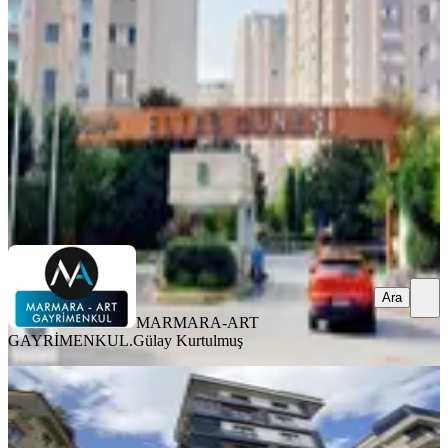
Ümraniye, Esenşehir Mahallesi
2+1
·
100 m²
·
14. Kat
·
05.08.2026
11.400.000 ₺
MARMARA-ART GAYRİMENKUL.
Gülay Kurtulmuş
Ara
Ara
MARMARA-ART
GAYRİMENKUL.
Gülay Kurtulmuş
YENİ
Ümraniye İnkilap Mahallesinde
Satılık Yatırım Fırsatı 1+1 Daire