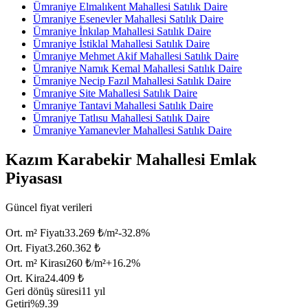
Ümraniye Elmalıkent Mahallesi Satılık Daire
Ümraniye Esenevler Mahallesi Satılık Daire
Ümraniye İnkılap Mahallesi Satılık Daire
Ümraniye İstiklal Mahallesi Satılık Daire
Ümraniye Mehmet Akif Mahallesi Satılık Daire
Ümraniye Namık Kemal Mahallesi Satılık Daire
Ümraniye Necip Fazıl Mahallesi Satılık Daire
Ümraniye Site Mahallesi Satılık Daire
Ümraniye Tantavi Mahallesi Satılık Daire
Ümraniye Tatlısu Mahallesi Satılık Daire
Ümraniye Yamanevler Mahallesi Satılık Daire
Kazım Karabekir Mahallesi Emlak
Piyasası
Güncel fiyat verileri
Ort. m² Fiyatı
33.269 ₺/m²
-32.8
%
Ort. Fiyat
3.260.362 ₺
Ort. m² Kirası
260 ₺/m²
+
16.2
%
Ort. Kira
24.409 ₺
Geri dönüş süresi
11 yıl
Getiri
%9.39