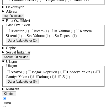
Dekorasyon
Altyapı
Dış Özellikler
Bina Özellikleri
Bina Özellikleri
Hidrofor
(
1
)
Isıcam
(
1
)
Isı Yalıtımı
(
1
)
Kamera
Sistemi
(
1
)
Ses Yalıtımı
(
1
)
Su Deposu
(
1
)
Daha fazla göster (2)
Cephe
Sosyal İmkanlar
Konum Özellikleri
Ulaşım
Ulaşım
Anayol
(
1
)
Boğaz Köprüleri
(
1
)
Caddeye Yakın
(
1
)
Camiye Yakın
(
1
)
Dolmuş
(
1
)
E-5
(
1
)
Daha fazla göster (6)
Manzara
Kimden
Tümü