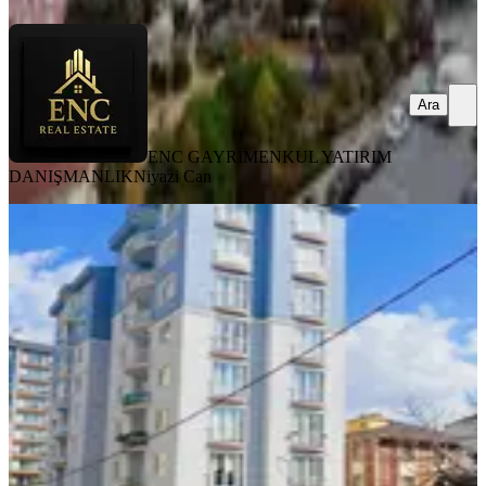
Ara
ENC GAYRİMENKUL YATIRIM
DANIŞMANLIK
Niyazi Can
YENİ
Çamlık Mah. Otoparklı Asansörlü
3+1 Satılık Ara Kat Daire
Ümraniye, Çamlık Mahallesi
3+1
·
145 m²
·
7. Kat
·
08.08.2026
10.500.000 ₺
KULE YATIRIM
SÜMEYYE HİÇYILMAZ