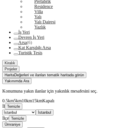
Prefabrik
Residence
Villa
Yalı
Yalı Dairesi
Yazlık
İş Yeri
Devren İş Yeri
Arsa
(6)
Kat Karşılığı Arsa
Turistik Tesis
Kiralık
Projeler
Harita
Değerleri ve ilanları tematik haritada görün
Yakınımda Ara
Konumuna yakın ilanlar için yakınlık mesafesini seç.
0.5km
5km
10km
15km
Kapalı
İl
Temizle
İstanbul
İlçe
Temizle
Ümraniye