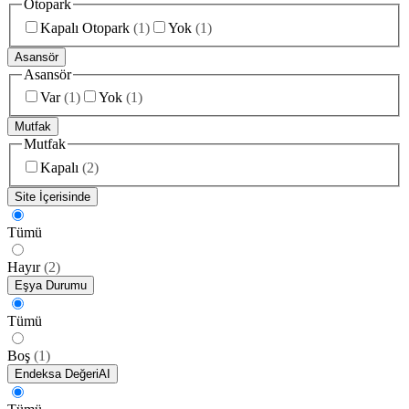
Otopark
Kapalı Otopark
(
1
)
Yok
(
1
)
Asansör
Asansör
Var
(
1
)
Yok
(
1
)
Mutfak
Mutfak
Kapalı
(
2
)
Site İçerisinde
Tümü
Hayır
(
2
)
Eşya Durumu
Tümü
Boş
(
1
)
Endeksa Değeri
AI