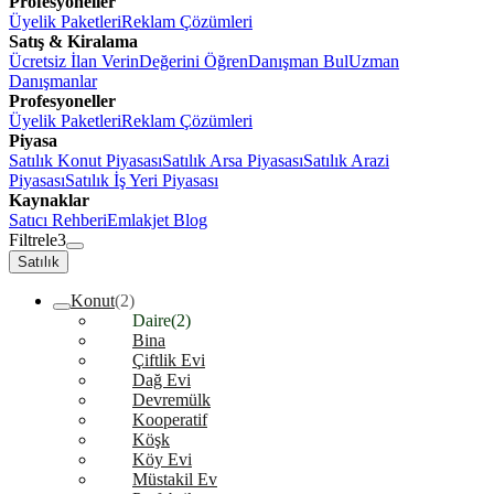
Profesyoneller
Üyelik Paketleri
Reklam Çözümleri
Satış & Kiralama
Ücretsiz İlan Verin
Değerini Öğren
Danışman Bul
Uzman
Danışmanlar
Profesyoneller
Üyelik Paketleri
Reklam Çözümleri
Piyasa
Satılık Konut Piyasası
Satılık Arsa Piyasası
Satılık Arazi
Piyasası
Satılık İş Yeri Piyasası
Kaynaklar
Satıcı Rehberi
Emlakjet Blog
Filtrele
3
Satılık
Konut
(2)
Daire
(2)
Bina
Çiftlik Evi
Dağ Evi
Devremülk
Kooperatif
Köşk
Köy Evi
Müstakil Ev