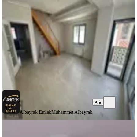
Albayrak'tan ^tapu Masrafsız^ Sıfır
Ön Cephe 4+1 3 Wc'li Dubleks
Ümraniye, Armağanevler Mahallesi
4+1
·
180 m²
·
4. Kat
·
07.08.2026
9.500.000 ₺
Albayrak Emlak
Muhammet Albayrak
Ara
Ara
Albayrak Emlak
Muhammet Albayrak
YENİ
Metroya Yürüme Mesafesi Elalmış
Caddesine Paralel 3+1 Satılık