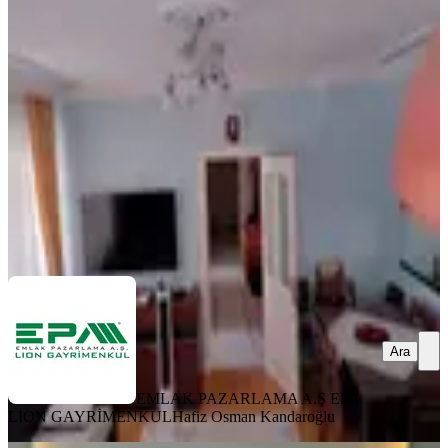
Ümraniye, Mehmet Akif Mahallesi
3+1
·
120 m²
·
5. Kat
·
06.08.2026
6.250.000 ₺
EMLAK PAZARLAMA A.Ş EPA LİON GAYRİMENKUL
Hafiz
Osman Kandaroğlu
Ara
Ara
EMLAK PAZARLAMA A.Ş EPA
LİON GAYRİMENKUL
Hafiz Osman Kandaroğlu