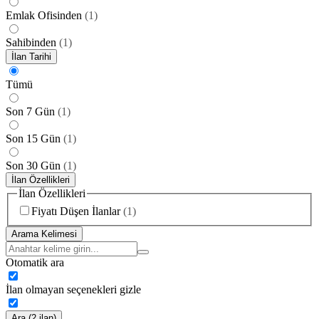
Emlak Ofisinden
(
1
)
Sahibinden
(
1
)
İlan Tarihi
Tümü
Son 7 Gün
(
1
)
Son 15 Gün
(
1
)
Son 30 Gün
(
1
)
İlan Özellikleri
İlan Özellikleri
Fiyatı Düşen İlanlar
(
1
)
Arama Kelimesi
Otomatik ara
İlan olmayan seçenekleri gizle
Ara (2 ilan)