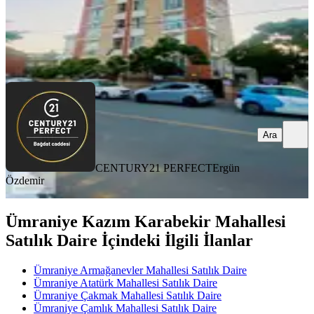
CENTURY21 PERFECT
Ergün Özdemir
Ara
Ara
CENTURY21 PERFECT
Ergün
Özdemir
Ümraniye Kazım Karabekir Mahallesi
Satılık Daire İçindeki İlgili İlanlar
Ümraniye Armağanevler Mahallesi Satılık Daire
Ümraniye Atatürk Mahallesi Satılık Daire
Ümraniye Çakmak Mahallesi Satılık Daire
Ümraniye Çamlık Mahallesi Satılık Daire