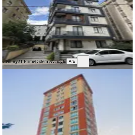
Ümraniye, Elmalıkent Mahallesi
1+1
·
50 m²
·
Düz Giriş (Zemin)
·
05.08.2026
4.650.000 ₺
Century21 Prime
Didem Avcıoğlu
Ara
Century21 Prime
Didem Avcıoğlu
Ara
YENİ
Ümraniye Armağan Evlerde
Manzaralı, Kapalı Mutfaklı 1+1
Satılık
Ümraniye, Armağanevler Mahallesi
1+1
·
75 m²
·
14. Kat
·
05.08.2026
5.500.000 ₺