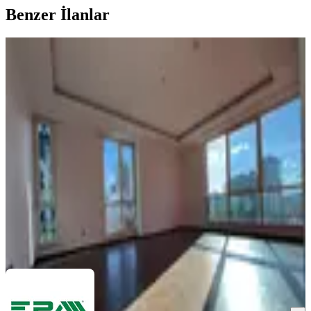
Benzer İlanlar
ÖNE ÇIKAN
%
2
Ataşehir Finans Merkezine 5 Dk | 145
M² Lüks 3+1 Taşınmaya Hazır
Ümraniye, Şerifali Mahallesi
3+1
·
145 m²
·
1. Kat
·
26.06.2026
12.980.000 ₺
13.250.000 ₺
EMLAK PAZARLAMA A.Ş EPA LİON GAYRİMENKUL
Hafiz
Osman Kandaroğlu
Ara