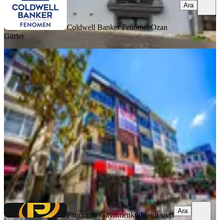
Ara
Coldwell Banker Fenomen
Ozan
Gürler
YENİ
Ümraniye Çarşıda Çiftlik Sokak Sıfır
Lüx 4+1 Harika Dublex Daire
Ümraniye, Atatürk Mahallesi
4+1
·
170 m²
·
5. Kat
·
07.08.2026
16.250.000 ₺
Panorama Gayrimenkul
Melih sivri
Ara
Ara
Panorama Gayrimenkul
Melih sivri