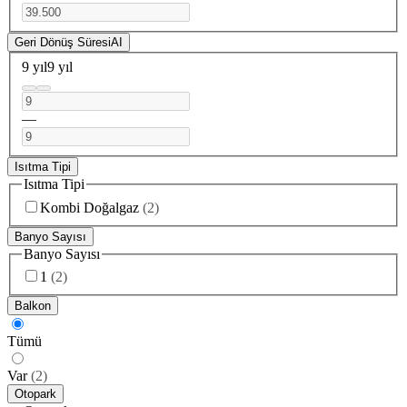
Geri Dönüş Süresi
AI
9 yıl
9 yıl
—
Isıtma Tipi
Isıtma Tipi
Kombi Doğalgaz
(
2
)
Banyo Sayısı
Banyo Sayısı
1
(
2
)
Balkon
Tümü
Var
(
2
)
Otopark