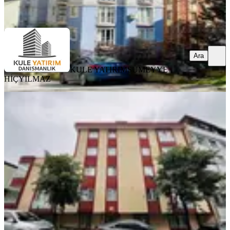
Ara
Ara
KULE YATIRIM
SÜMEYYE
HİÇYILMAZ
YENİ
{peradan} Namık Kemal Mah.
Metroya Yakın Cadde Üzeri Arakat
2+1
Ümraniye, Namık Kemal Mahallesi
2+1
·
110 m²
·
2. Kat
·
08.08.2026
8.450.000 ₺
Pera Grup Emlak
İbrahim Bingöl