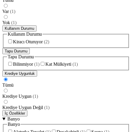
Tümü
Var
(
1
)
Yok
(
1
)
Kullanım Durumu
Kullanım Durumu
Kiracı Oturuyor
(
2
)
Tapu Durumu
Tapu Durumu
Bilinmiyor
(
1
)
Kat Mülkiyeti
(
1
)
Krediye Uygunluk
Tümü
Krediye Uygun
(
1
)
Krediye Uygun Değil
(
1
)
İç Özellikler
Banyo
Banyo
Alaturka Tuvalet
(
1
)
Duşakabinli
(
1
)
Sauna
(
1
)