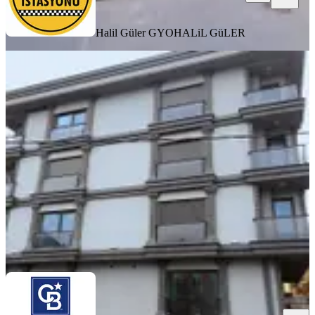
Halil Güler GYO
HALiL GüLER
YENİ
Finans Merkezi -kısa Katlı- 5 Yaşında-
Yüksek Kira Getirili 1+1
Ümraniye, Armağanevler Mahallesi
1+1
·
60 m²
·
1. Kat
·
07.08.2026
5.150.000 ₺
Coldwell Banker Fenomen
Ozan Gürler
Ara