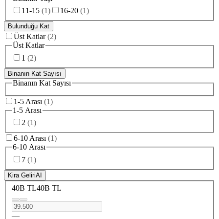
11-15
(
1
)
16-20
(
1
)
Bulunduğu Kat
Üst Katlar
(
2
)
Üst Katlar
1
(
2
)
Binanın Kat Sayısı
Binanın Kat Sayısı
1-5 Arası
(
1
)
1-5 Arası
2
(
1
)
6-10 Arası
(
1
)
6-10 Arası
7
(
1
)
Kira Geliri
AI
40B TL
40B TL
—