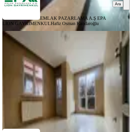
Ara
EMLAK PAZARLAMA A.Ş EPA
LİON GAYRİMENKUL
Hafiz Osman Kandaroğlu
ÖNE ÇIKAN
Finans Merkezine Komşu Güney
Cephe 2+1 Arakat Satılık
Ümraniye, Çakmak Mahallesi
2+1
·
80 m²
·
2. Kat
·
19.02.2026
5.450.000 ₺
EMLAK PAZARLAMA A.Ş EPA LİON GAYRİMENKUL
Hafiz
Osman Kandaroğlu
Ara