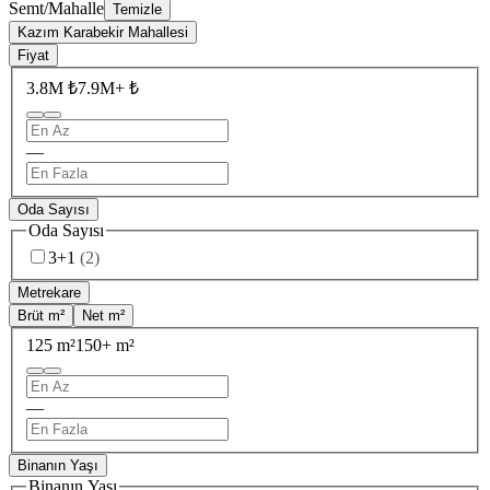
Semt/Mahalle
Temizle
Kazım Karabekir Mahallesi
Fiyat
3.8M ₺
7.9M+ ₺
—
Oda Sayısı
Oda Sayısı
3+1
(
2
)
Metrekare
Brüt m²
Net m²
125 m²
150+ m²
—
Binanın Yaşı
Binanın Yaşı