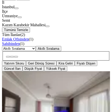
İl
İstanbul
İlçe
Ümraniye
Semt
Kazım Karabekir Mahallesi
Tümünü Temizle
Tüm İlanlar
(
2
)
Emlak Ofisinden
(
1
)
Sahibinden
(
1
)
Akıllı Sıralama
Yatırım Skoru
Geri Dönüş Süresi
Kira Geliri
Fiyatı Düşen
Güncel İlan
Düşük Fiyat
Yüksek Fiyat
MANZARALI
Ümraniye İnkılap Mh.3+1 Cadde
Üzerinde Satılık Daire
Ümraniye, Kazım Karabekir Mahallesi
3+1
·
125 m²
·
1. Kat
·
01.08.2026
7.850.000 ₺