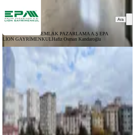
Ara
EMLAK PAZARLAMA A.Ş EPA
LİON GAYRİMENKUL
Hafiz Osman Kandaroğlu
ÖNE ÇIKAN
Ümraniye Tantavide 3+1 Geniş Teraslı
Fırsat Daire
Ümraniye, Tantavi Mahallesi
3+1
·
160 m²
·
5. Kat
·
06.12.2025
6.800.000 ₺
ENC GAYRİMENKUL YATIRIM DANIŞMANLIK
Niyazi Can
Ara