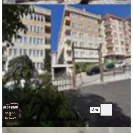
YENİ
Albayrak Emlak'tan Tatlısuda Önü
Açık Site İçi Geniş Ferah Daire
Ümraniye, Tatlısu Mahallesi
2+1
·
110 m²
·
2. Kat
·
07.08.2026
8.250.000 ₺
Albayrak Emlak
Muhammet Albayrak
Ara
Ara
Albayrak Emlak
Muhammet Albayrak
YENİ