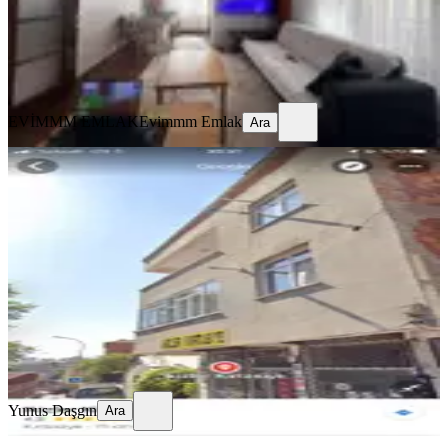
EVİMMM EMLAK
Evimmm Emlak
Ara
EVİMMM EMLAK
Evimmm Emlak
Ara
BALKONLU
%
4
Acil Satılık Daire
Ümraniye, Kazım Karabekir Mahallesi
3+1
·
150 m²
·
1. Kat
·
03.12.2025
3.750.000 ₺
3.900.000 ₺
Yunus Daşgın
Ara
Yunus Daşgın
Ara