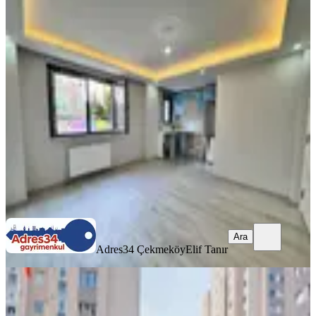
YENİ
Ümraniye Madenlerde Metroya Yakın
Sıfır 2+1 Ters Dubleks Daire
Ümraniye, Madenler Mahallesi
2+1
·
100 m²
·
Yüksek giriş
·
06.08.2026
5.600.000 ₺
Adres34 Çekmeköy
Elif Tanır
Ara
Ara
Adres34 Çekmeköy
Elif Tanır
YENİ
Ümraniye Eltes Güneşi'nde Satılık
2+1 Daire, Site İmkanları