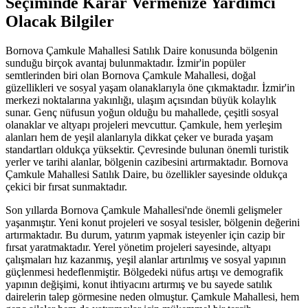
Seçiminde Karar Vermenize Yardımcı
Olacak Bilgiler
Bornova Çamkule Mahallesi Satılık Daire konusunda bölgenin
sunduğu birçok avantaj bulunmaktadır. İzmir'in popüler
semtlerinden biri olan Bornova Çamkule Mahallesi, doğal
güzellikleri ve sosyal yaşam olanaklarıyla öne çıkmaktadır. İzmir'in
merkezi noktalarına yakınlığı, ulaşım açısından büyük kolaylık
sunar. Genç nüfusun yoğun olduğu bu mahallede, çeşitli sosyal
olanaklar ve altyapı projeleri mevcuttur. Çamkule, hem yerleşim
alanları hem de yeşil alanlarıyla dikkat çeker ve burada yaşam
standartları oldukça yüksektir. Çevresinde bulunan önemli turistik
yerler ve tarihi alanlar, bölgenin cazibesini artırmaktadır. Bornova
Çamkule Mahallesi Satılık Daire, bu özellikler sayesinde oldukça
çekici bir fırsat sunmaktadır.
Son yıllarda Bornova Çamkule Mahallesi'nde önemli gelişmeler
yaşanmıştır. Yeni konut projeleri ve sosyal tesisler, bölgenin değerini
artırmaktadır. Bu durum, yatırım yapmak isteyenler için cazip bir
fırsat yaratmaktadır. Yerel yönetim projeleri sayesinde, altyapı
çalışmaları hız kazanmış, yeşil alanlar artırılmış ve sosyal yapının
güçlenmesi hedeflenmiştir. Bölgedeki nüfus artışı ve demografik
yapının değişimi, konut ihtiyacını artırmış ve bu sayede satılık
dairelerin talep görmesine neden olmuştur. Çamkule Mahallesi, hem