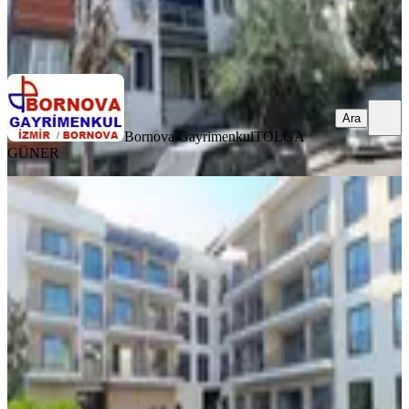
Bornova Gayrimenkul
TOLGA GÜNER
Ara
Ara
Bornova Gayrimenkul
TOLGA
GÜNER
YENİ
İkon Cadde Sitesinde , Balkonlu, 1+1
Eşyalı Satılık Lüks Daire
Bornova, Yeşilova Mahallesi
1+1
·
85 m²
·
3. Kat
·
02.08.2026
6.550.000 ₺
FİRST KEY GAYRİMENKU
Serap Küçükyumuk