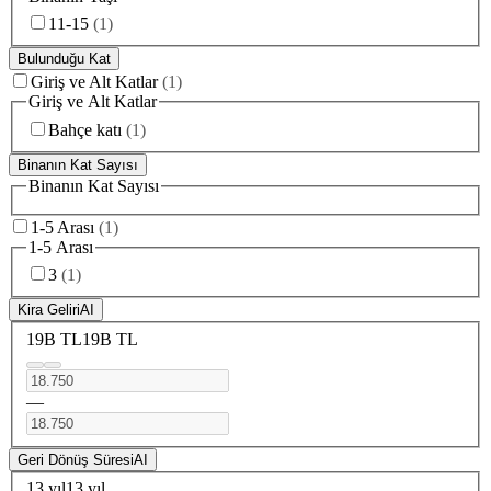
11-15
(
1
)
Bulunduğu Kat
Giriş ve Alt Katlar
(
1
)
Giriş ve Alt Katlar
Bahçe katı
(
1
)
Binanın Kat Sayısı
Binanın Kat Sayısı
1-5 Arası
(
1
)
1-5 Arası
3
(
1
)
Kira Geliri
AI
19B TL
19B TL
—
Geri Dönüş Süresi
AI
13 yıl
13 yıl