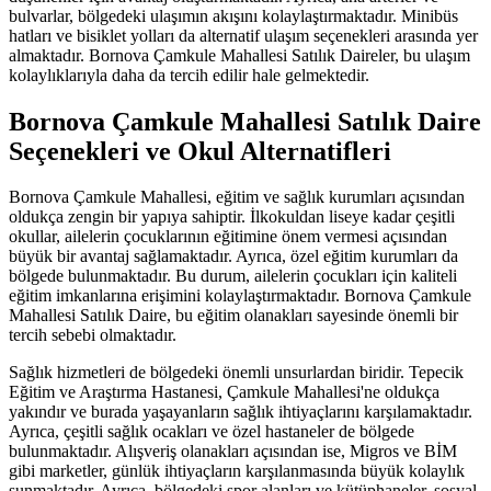
bulvarlar, bölgedeki ulaşımın akışını kolaylaştırmaktadır. Minibüs
hatları ve bisiklet yolları da alternatif ulaşım seçenekleri arasında yer
almaktadır. Bornova Çamkule Mahallesi Satılık Daireler, bu ulaşım
kolaylıklarıyla daha da tercih edilir hale gelmektedir.
Bornova Çamkule Mahallesi Satılık Daire
Seçenekleri ve Okul Alternatifleri
Bornova Çamkule Mahallesi, eğitim ve sağlık kurumları açısından
oldukça zengin bir yapıya sahiptir. İlkokuldan liseye kadar çeşitli
okullar, ailelerin çocuklarının eğitimine önem vermesi açısından
büyük bir avantaj sağlamaktadır. Ayrıca, özel eğitim kurumları da
bölgede bulunmaktadır. Bu durum, ailelerin çocukları için kaliteli
eğitim imkanlarına erişimini kolaylaştırmaktadır. Bornova Çamkule
Mahallesi Satılık Daire, bu eğitim olanakları sayesinde önemli bir
tercih sebebi olmaktadır.
Sağlık hizmetleri de bölgedeki önemli unsurlardan biridir. Tepecik
Eğitim ve Araştırma Hastanesi, Çamkule Mahallesi'ne oldukça
yakındır ve burada yaşayanların sağlık ihtiyaçlarını karşılamaktadır.
Ayrıca, çeşitli sağlık ocakları ve özel hastaneler de bölgede
bulunmaktadır. Alışveriş olanakları açısından ise, Migros ve BİM
gibi marketler, günlük ihtiyaçların karşılanmasında büyük kolaylık
sunmaktadır. Ayrıca, bölgedeki spor alanları ve kütüphaneler, sosyal