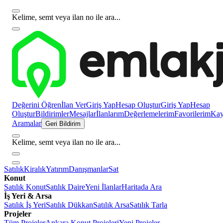
Kelime, semt veya ilan no ile ara...
Değerini Öğren
İlan Ver
Giriş Yap
Hesap Oluştur
Giriş Yap
Hesap
Oluştur
Bildirimler
Mesajlar
İlanlarım
Değerlemelerim
Favorilerim
Kayı
Aramalar
Geri Bildirim
Kelime, semt veya ilan no ile ara...
Satılık
Kiralık
Yatırım
Danışmanlar
Sat
Konut
Satılık Konut
Satılık Daire
Yeni İlanlar
Haritada Ara
İş Yeri & Arsa
Satılık İş Yeri
Satılık Dükkan
Satılık Arsa
Satılık Tarla
Projeler
Tüm Projeler
Ankara Konut Projeleri
Yeni Projeler