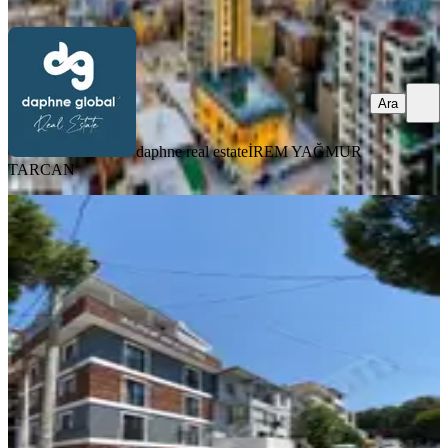
Ara
Ara
daphne real estate
İREM YAĞMUR
TARCAN
YENİ
Bornova Atatürk Mah. Satılık 1+1
Daire - Sıfır, Merkezi Konum
Bornova, Atatürk Mahallesi
1+1
·
40 m²
·
Yüksek giriş
·
05.08.2026
3.150.000 ₺
PASSWORD GAYRİMENKUL
İbrahim Bozkurt