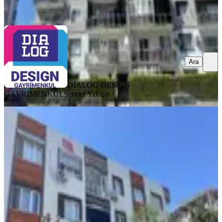
Ara
Ara
DİALOG DESİGN
GAYRİMENKUL
Sermet Yakışır
YENİ
Atatürk Mahallesi 914 Sokakta
Masrafsız 3+1
Bornova, Atatürk Mahallesi
3+1
·
103 m²
·
Bahçe katı
·
02.08.2026
4.765.000 ₺