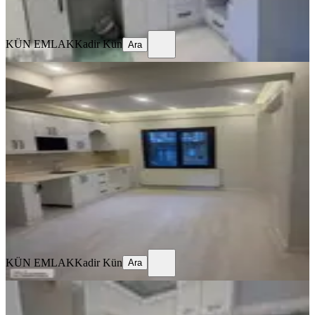
Ara
KÜN EMLAK
Kadir Kün
Ara
BALKONLU
Kün Emlak'dan 2+1,açık Mutfak
Salon,doğalgazlı,köşe,tadilatlı
Bornova, Yeşilova Mahallesi
2+1
·
80 m²
·
Yüksek giriş
·
05.08.2026
3.800.000 ₺
KÜN EMLAK
Kadir Kün
Ara
KÜN EMLAK
Kadir Kün
Ara
BALKONLU
Kün Emlakdan 2+1,85 M2,tadilatlı