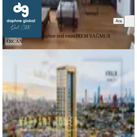
Ara
daphne real estate
İREM YAĞMUR
TARCAN
YENİ
Bornova Varyant Tower Körfez
Manzaralı 2+1 Eşyalı Satılık
Bornova, Rafet Paşa Mahallesi
2+1
·
121 m²
·
17. Kat
·
05.08.2026
10.500.000 ₺
daphne real estate
İREM YAĞMUR TARCAN