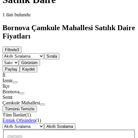
1
ilan bulundu
Bornova Çamkule Mahallesi Satılık Daire
Fiyatları
Filtrele
3
Sırala
Görünüm
Paylaş
Kaydet
İl
İzmir
İlçe
Bornova
Semt
Çamkule Mahallesi
Tümünü Temizle
Tüm İlanlar
(
1
)
Emlak Ofisinden
(
1
)
Akıllı Sıralama