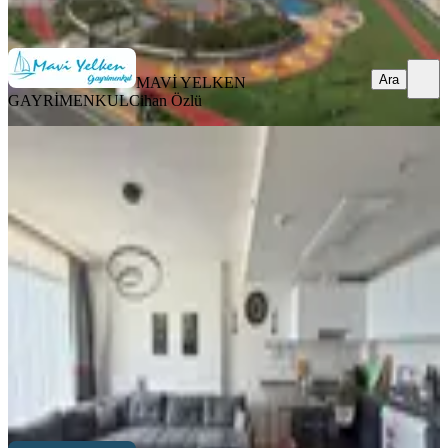
Ara
Ara
MAVİ YELKEN
GAYRİMENKUL
Cihan Özlü
YENİ
Modda Bulvar Körfez Manzaralı E.
Banyolu 2+1 Satılık Daire
Bornova, Koşukavak Mahallesi
2+1
·
95 m²
·
18. Kat
·
05.08.2026
7.900.000 ₺
daphne real estate
İREM YAĞMUR TARCAN
Ara