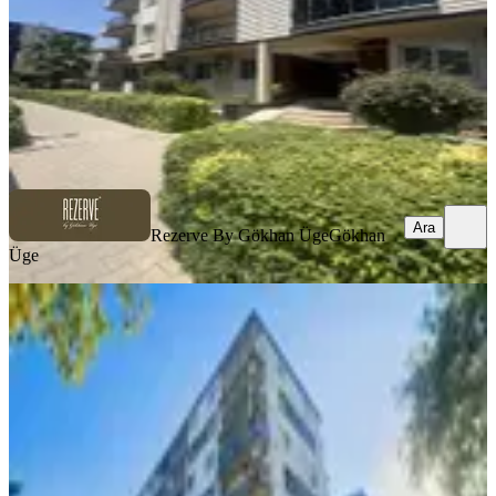
15.400.000 ₺
Rezerve By Gökhan Üge
Gökhan Üge
Ara
Ara
Rezerve By Gökhan Üge
Gökhan
Üge
YENİ
Bornova Çınar Mahallesinde Geniş
Ferah Üç Cephe Satılık 3+1daire
Bornova, Çınar Mahallesi
3+1
·
145 m²
·
6. Kat
·
04.08.2026
6.500.000 ₺