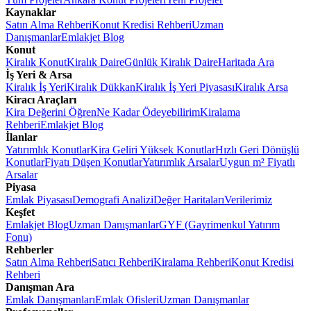
Kaynaklar
Satın Alma Rehberi
Konut Kredisi Rehberi
Uzman
Danışmanlar
Emlakjet Blog
Konut
Kiralık Konut
Kiralık Daire
Günlük Kiralık Daire
Haritada Ara
İş Yeri & Arsa
Kiralık İş Yeri
Kiralık Dükkan
Kiralık İş Yeri Piyasası
Kiralık Arsa
Kiracı Araçları
Kira Değerini Öğren
Ne Kadar Ödeyebilirim
Kiralama
Rehberi
Emlakjet Blog
İlanlar
Yatırımlık Konutlar
Kira Geliri Yüksek Konutlar
Hızlı Geri Dönüşlü
Konutlar
Fiyatı Düşen Konutlar
Yatırımlık Arsalar
Uygun m² Fiyatlı
Arsalar
Piyasa
Emlak Piyasası
Demografi Analizi
Değer Haritaları
Verilerimiz
Keşfet
Emlakjet Blog
Uzman Danışmanlar
GYF (Gayrimenkul Yatırım
Fonu)
Rehberler
Satın Alma Rehberi
Satıcı Rehberi
Kiralama Rehberi
Konut Kredisi
Rehberi
Danışman Ara
Emlak Danışmanları
Emlak Ofisleri
Uzman Danışmanlar