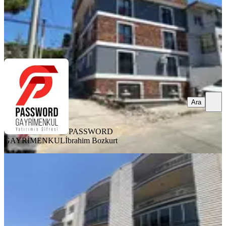
PASSWORD GAYRİMENKUL
İbrahim Bozkurt
Ara
Ara
PASSWORD
GAYRİMENKUL
İbrahim Bozkurt
YENİ
İzmir Bornova Evka-3 Haskar
Sitesinde Satılık Geniş 3+1 Daire
Bornova, Evka 3 Mahallesi
3+1
·
175 m²
·
Yüksek giriş
·
04.08.2026