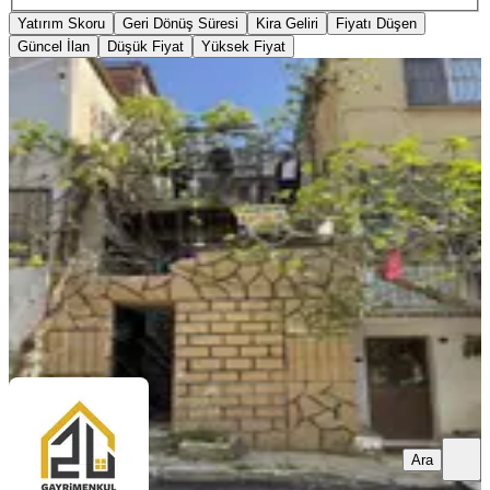
Yatırım Skoru
Geri Dönüş Süresi
Kira Geliri
Fiyatı Düşen
Güncel İlan
Düşük Fiyat
Yüksek Fiyat
İzmir Altındağda Satılık 3 Katlı Daire
Bornova, Çamkule Mahallesi
2+1
·
100 m²
·
Bahçe katı
·
10.05.2026
2.750.000 ₺
Geri Dönüş:
13 yıl
ZU GAYRİMENKUL
İBRAHİM TERUT
Ara
Ara