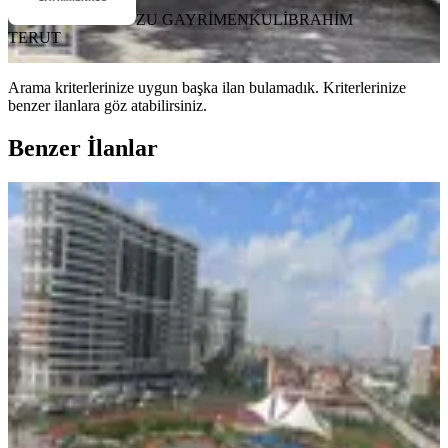
ZU GAYRİMENKUL
İBRAHİM
TERUT
Arama kriterlerinize uygun başka ilan bulamadık.
Kriterlerinize
benzer ilanlara göz atabilirsiniz.
Benzer İlanlar
ÖNE ÇIKAN
Bornova Goldiva Kuzey'de Park
Manzaralı 3+1 Satılık Daire
Bornova, Rafet Paşa Mahallesi
3+1
·
183 m²
·
6. Kat
·
29.04.2026
11.750.000 ₺
MAVİ YELKEN GAYRİMENKUL
Cihan Özlü