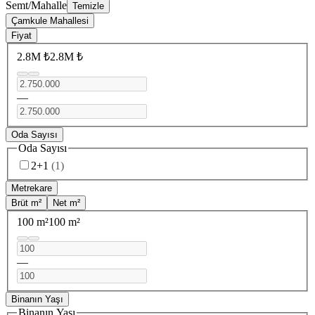
Semt/Mahalle
Temizle
Çamkule Mahallesi
Fiyat
2.8M ₺
2.8M ₺
—
Oda Sayısı
Oda Sayısı
2+1
(
1
)
Metrekare
Brüt m²
Net m²
100 m²
100 m²
—
Binanın Yaşı
Binanın Yaşı