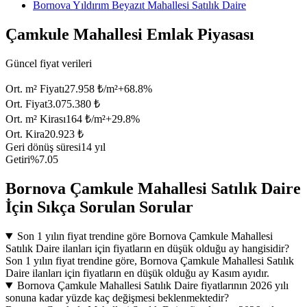
Bornova Yıldırım Beyazıt Mahallesi Satılık Daire
Çamkule Mahallesi Emlak Piyasası
Güncel fiyat verileri
Ort. m² Fiyatı
27.958 ₺/m²
+
68.8
%
Ort. Fiyat
3.075.380 ₺
Ort. m² Kirası
164 ₺/m²
+
29.8
%
Ort. Kira
20.923 ₺
Geri dönüş süresi
14 yıl
Getiri
%7.05
Bornova Çamkule Mahallesi Satılık Daire
İçin Sıkça Sorulan Sorular
Son 1 yılın fiyat trendine göre Bornova Çamkule Mahallesi
Satılık Daire ilanları için fiyatların en düşük olduğu ay hangisidir?
Son 1 yılın fiyat trendine göre, Bornova Çamkule Mahallesi Satılık
Daire ilanları için fiyatların en düşük olduğu ay Kasım ayıdır.
Bornova Çamkule Mahallesi Satılık Daire fiyatlarının 2026 yılı
sonuna kadar yüzde kaç değişmesi beklenmektedir?