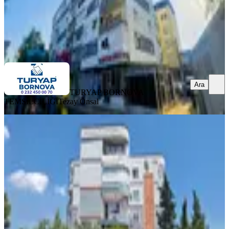
TURYAP BORNOVA TEMSİLCİLİĞİ
Tezay Önsal
Ara
Ara
TURYAP BORNOVA
TEMSİLCİLİĞİ
Tezay Önsal
YENİ
Evka 4 Te Manzaralı Satılık 2+1
Bornova, Atatürk Mahallesi
2+1
·
75 m²
·
6. Kat
·
03.08.2026
3.250.000 ₺