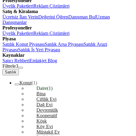
Profesyoneller
Üyelik Paketleri
Reklam Çözümleri
Satış & Kiralama
Ücretsiz İlan Verin
Değerini Öğren
Danışman Bul
Uzman
Danışmanlar
Profesyoneller
Üyelik Paketleri
Reklam Çözümleri
Piyasa
Satılık Konut Piyasası
Satılık Arsa Piyasası
Satılık Arazi
Piyasası
Satılık İş Yeri Piyasası
Kaynaklar
Satıcı Rehberi
Emlakjet Blog
Filtrele
3
Satılık
Konut
(1)
Daire
(1)
Bina
Çiftlik Evi
Dağ Evi
Devremülk
Kooperatif
Köşk
Köy Evi
Müstakil Ev