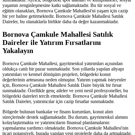
yaşamın zenginleşmesine katkı sağlamaktadır. Bu tür sosyal ve
eğitim olanakları, Bornova Çamkule Mahallesi'ni yaşam için cazip
bir yer haline getirmektedir. Bornova Çamkule Mahallesi Satılık
Daireler, bu olanaklarla birlikte daha da değer kazanmaktadır.
Bornova Çamkule Mahallesi Satılık
Daireler ile Yatırım Fırsatlarını
Yakalayın
Bornova Çamkule Mahallesi, gayrimenkul yatırımları açısından
oldukça canlı bir pazar sunmaktadır. Son yıllarda yapılan altyapı
yatırımları ve kentsel dönüşüm projeleri, bölgedeki konut
değerlerinin artmasına neden olmuştur. Yatırım yapmak isteyenler
için, Bornova Çamkule Mahallesi Satılık Daire büyük bir fırsat
sunmaktadır. Özellikle genç aileler ve yeni nesil profesyoneller, bu
bölgedeki daireleri tercih etmektedir. Bornova Çamkule Mahallesi
Satılık Daireler, yatırımcılar için cazip fırsatlar sunmaktadır.
Bölgede bulunan bankalar ve finans kurumları, konut alım
süreçlerinde destek sağlamaktadır. Bu durum, gayrimenkul alımını
kolaylaştırmakta ve yatırımcıların finansal planlamalarını
yapmalarına yardımcı olmaktadır. Bornova Çamkule Mahallesi'nin
ticari potansiyeli, burada yapılan yeni projelerle daha da artmaktadır.