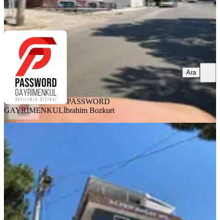
Ara
Ara
PASSWORD
GAYRİMENKUL
İbrahim Bozkurt
YENİ
Bornova Atatürk Mahallesi'nde
Satılık Tripleks Daire
Bornova, Atatürk Mahallesi
4+1
·
130 m²
·
2. Kat
·
05.08.2026
5.250.000 ₺