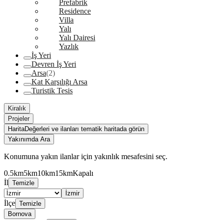
Prefabrik
Residence
Villa
Yalı
Yalı Dairesi
Yazlık
İş Yeri
Devren İş Yeri
Arsa
(2)
Kat Karşılığı Arsa
Turistik Tesis
Kiralık
Projeler
Harita
Değerleri ve ilanları tematik haritada görün
Yakınımda Ara
Konumuna yakın ilanlar için yakınlık mesafesini seç.
0.5km
5km
10km
15km
Kapalı
İl
Temizle
İzmir
İlçe
Temizle
Bornova