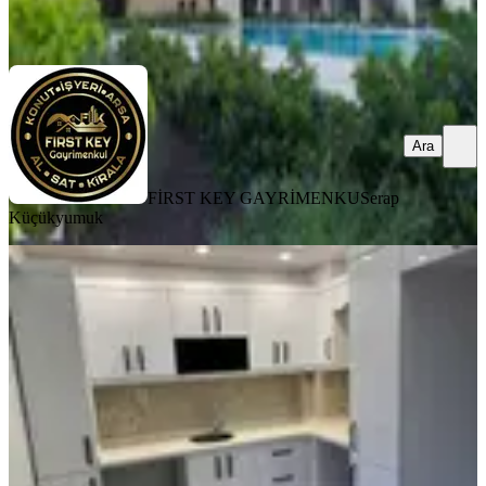
Ara
Ara
FİRST KEY GAYRİMENKU
Serap
Küçükyumuk
BALKONLU
Kün Emlakdan
2+1,köşe,doğalgazlı,tadilatlı Daire
Bornova, Yeşilova Mahallesi
2+1
·
100 m²
·
2. Kat
·
05.08.2026
5.250.000 ₺
KÜN EMLAK
Kadir Kün