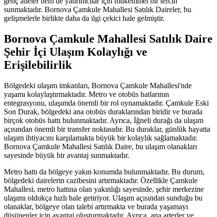
genç aileler hem de yatırımcılar için mükemmel bir tercih
sunmaktadır. Bornova Çamkule Mahallesi Satılık Daireler, bu
gelişmelerle birlikte daha da ilgi çekici hale gelmiştir.
Bornova Çamkule Mahallesi Satılık Daire
Şehir İçi Ulaşım Kolaylığı ve
Erişilebilirlik
Bölgedeki ulaşım imkanları, Bornova Çamkule Mahallesi'nde
yaşamı kolaylaştırmaktadır. Metro ve otobüs hatlarının
entegrasyonu, ulaşımda önemli bir rol oynamaktadır. Çamkule Eski
Son Durak, bölgedeki ana otobüs duraklarından biridir ve burada
birçok otobüs hattı bulunmaktadır. Ayrıca, İğneli durağı da ulaşım
açısından önemli bir transfer noktasıdır. Bu duraklar, günlük hayatta
ulaşım ihtiyacını karşılamakta büyük bir kolaylık sağlamaktadır.
Bornova Çamkule Mahallesi Satılık Daire, bu ulaşım olanakları
sayesinde büyük bir avantaj sunmaktadır.
Metro hattı da bölgeye yakın konumda bulunmaktadır. Bu durum,
bölgedeki dairelerin cazibesini artırmaktadır. Özellikle Çamkule
Mahallesi, metro hattına olan yakınlığı sayesinde, şehir merkezine
ulaşımı oldukça hızlı hale getiriyor. Ulaşım açısından sunduğu bu
olanaklar, bölgeye olan talebi artırmakta ve burada yaşamayı
düşünenler için avantaj oluşturmaktadır. Ayrıca, ana arterler ve