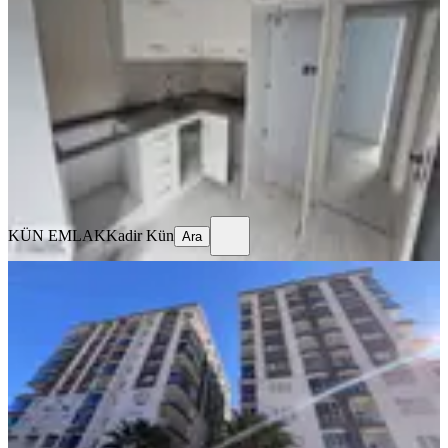
Daire.
Bornova, Rafet Paşa Mahallesi
2+1
·
85 m²
·
2. Kat
·
02.08.2026
4.275.000 ₺
KÜN EMLAK
Kadir Kün
Ara
KÜN EMLAK
Kadir Kün
Ara
SİTE İÇİ
Avcılar İnşaat Forum Evleri 3+1
Bornova, Yeşilova Mahallesi
3+1
·
130 m²
·
8. Kat
·
01.08.2026
7.750.000 ₺