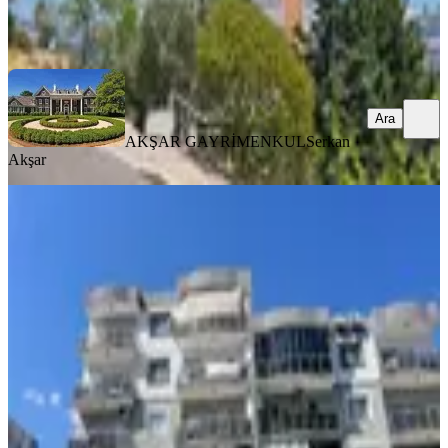
AKŞAR GAYRİMENKUL
Serkan Akşar
Ara
Ara
AKŞAR GAYRİMENKUL
Serkan
Akşar
YENİ
Bornova Forum Evlerin2'de Satılık
3+1daire
Bornova, Karacaoğlan Mahallesi
3+1
·
130 m²
·
Düz Giriş (Zemin)
·
03.08.2026
7.500.000 ₺
DİALOG DESİGN GAYRİMENKUL
Sermet Yakışır