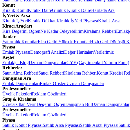
Konut
Kiralık Konut
Kiralık Daire
Günlük Kiralık Daire
Haritada Ara
İş Yeri & Arsa
Kiralık İş Yeri
Kiralık Dükkan
Kiralık İş Yeri Piyasası
Kiralık Arsa
Kiracı Araçları
Kira Değerini Öğren
Ne Kadar Ödeyebilirim
Kiralama Rehberi
Emlakj
İlanlar
Yatırımlık Konutlar
Kira Geliri Yüksek Konutlar
Hızlı Geri Dönüşlü K
Piyasa
Emlak Piyasası
Demografi Analizi
Değer Haritaları
Verilerimiz
Keşfet
Emlakjet Blog
Uzman Danışmanlar
GYF (Gayrimenkul Yatırım Fonu)
Rehberler
Satın Alma Rehberi
Satıcı Rehberi
Kiralama Rehberi
Konut Kredisi Re
Danışman Ara
Emlak Danışmanları
Emlak Ofisleri
Uzman Danışmanlar
Profesyoneller
Üyelik Paketleri
Reklam Çözümleri
Satış & Kiralama
Ücretsiz İlan Verin
Değerini Öğren
Danışman Bul
Uzman Danışmanlar
Profesyoneller
Üyelik Paketleri
Reklam Çözümleri
Piyasa
Satılık Konut Piyasası
Satılık Arsa Piyasası
Satılık Arazi Piyasası
Satılı