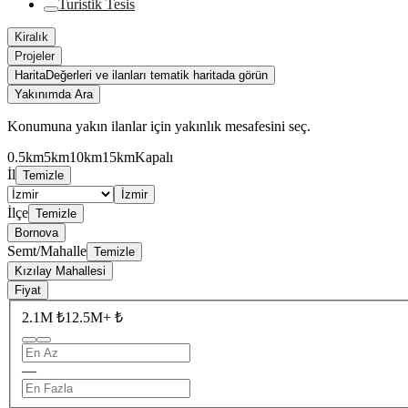
Turistik Tesis
Kiralık
Projeler
Harita
Değerleri ve ilanları tematik haritada görün
Yakınımda Ara
Konumuna yakın ilanlar için yakınlık mesafesini seç.
0.5km
5km
10km
15km
Kapalı
İl
Temizle
İzmir
İlçe
Temizle
Bornova
Semt/Mahalle
Temizle
Kızılay Mahallesi
Fiyat
2.1M ₺
12.5M+ ₺
—