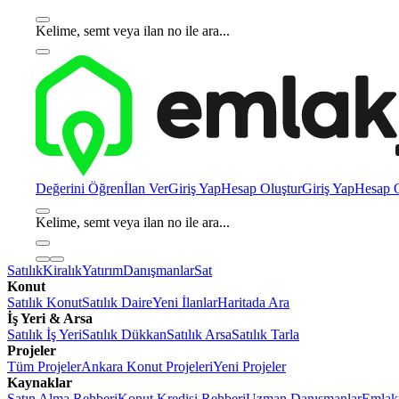
Kelime, semt veya ilan no ile ara...
Değerini Öğren
İlan Ver
Giriş Yap
Hesap Oluştur
Giriş Yap
Hesap O
Kelime, semt veya ilan no ile ara...
Satılık
Kiralık
Yatırım
Danışmanlar
Sat
Konut
Satılık Konut
Satılık Daire
Yeni İlanlar
Haritada Ara
İş Yeri & Arsa
Satılık İş Yeri
Satılık Dükkan
Satılık Arsa
Satılık Tarla
Projeler
Tüm Projeler
Ankara Konut Projeleri
Yeni Projeler
Kaynaklar
Satın Alma Rehberi
Konut Kredisi Rehberi
Uzman Danışmanlar
Emlakj