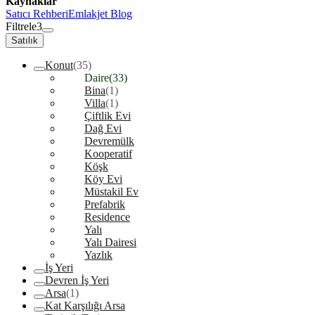
Kaynaklar
Satıcı Rehberi
Emlakjet Blog
Filtrele
3
Satılık
Konut
(35)
Daire
(33)
Bina
(1)
Villa
(1)
Çiftlik Evi
Dağ Evi
Devremülk
Kooperatif
Köşk
Köy Evi
Müstakil Ev
Prefabrik
Residence
Yalı
Yalı Dairesi
Yazlık
İş Yeri
Devren İş Yeri
Arsa
(1)
Kat Karşılığı Arsa