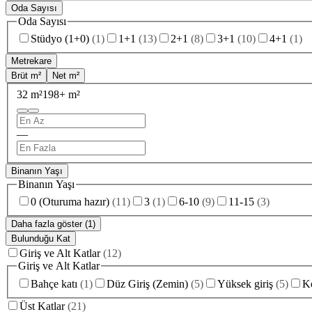
Oda Sayısı
Oda Sayısı
Stüdyo (1+0)
(
1
)
1+1
(
13
)
2+1
(
8
)
3+1
(
10
)
4+1
(
1
)
Metrekare
Brüt m²
Net m²
32 m²
198+ m²
—
Binanın Yaşı
Binanın Yaşı
0 (Oturuma hazır)
(
11
)
3
(
1
)
6-10
(
9
)
11-15
(
3
)
Daha fazla göster (1)
Bulunduğu Kat
Giriş ve Alt Katlar
(
12
)
Giriş ve Alt Katlar
Bahçe katı
(
1
)
Düz Giriş (Zemin)
(
5
)
Yüksek giriş
(
5
)
Ko
Üst Katlar
(
21
)