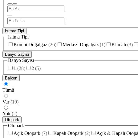
—
Isıtma Tipi
Isıtma Tipi
Kombi Doğalgaz
(
26
)
Merkezi Doğalgaz
(
1
)
Klimalı
(
3
)
Banyo Sayısı
Banyo Sayısı
1
(
28
)
2
(
5
)
Balkon
Tümü
Var
(
19
)
Yok
(
2
)
Otopark
Otopark
Açık Otopark
(
7
)
Kapalı Otopark
(
2
)
Açık & Kapalı Otopa