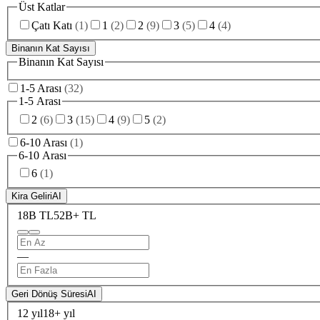
Üst Katlar
Çatı Katı
(
1
)
1
(
2
)
2
(
9
)
3
(
5
)
4
(
4
)
Binanın Kat Sayısı
Binanın Kat Sayısı
1-5 Arası
(
32
)
1-5 Arası
2
(
6
)
3
(
15
)
4
(
9
)
5
(
2
)
6-10 Arası
(
1
)
6-10 Arası
6
(
1
)
Kira Geliri
AI
18B TL
52B+ TL
—
Geri Dönüş Süresi
AI
12 yıl
18+ yıl