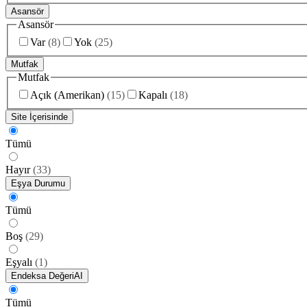
Asansör
Asansör
Var
(
8
)
Yok
(
25
)
Mutfak
Mutfak
Açık (Amerikan)
(
15
)
Kapalı
(
18
)
Site İçerisinde
Tümü
Hayır
(
33
)
Eşya Durumu
Tümü
Boş
(
29
)
Eşyalı
(
1
)
Endeksa Değeri
AI
Tümü