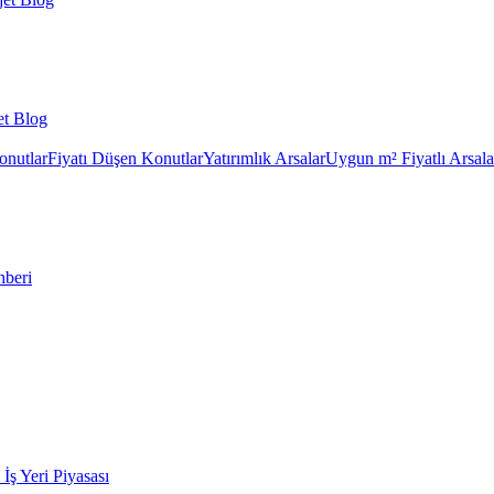
et Blog
onutlar
Fiyatı Düşen Konutlar
Yatırımlık Arsalar
Uygun m² Fiyatlı Arsala
hberi
k İş Yeri Piyasası