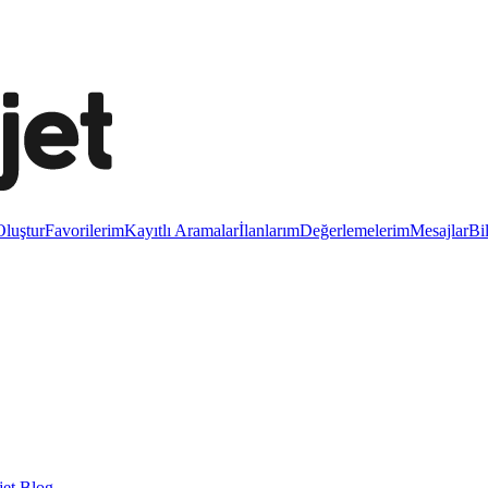
luştur
Favorilerim
Kayıtlı Aramalar
İlanlarım
Değerlemelerim
Mesajlar
Bi
et Blog