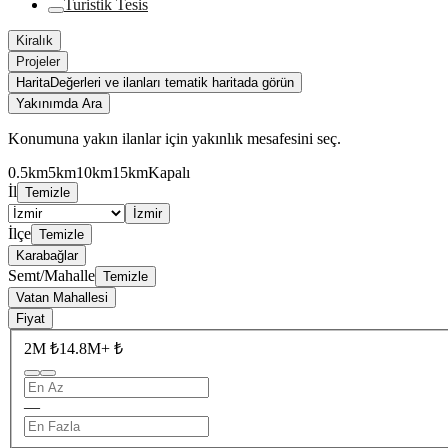
Turistik Tesis
Kiralık
Projeler
Harita
Değerleri ve ilanları tematik haritada görün
Yakınımda Ara
Konumuna yakın ilanlar için yakınlık mesafesini seç.
0.5km
5km
10km
15km
Kapalı
İl
Temizle
İzmir
İlçe
Temizle
Karabağlar
Semt/Mahalle
Temizle
Vatan Mahallesi
Fiyat
2M ₺
14.8M+ ₺
—