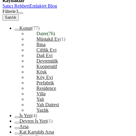
Kaynaklar
Satıcı Rehberi
Emlakjet Blog
Filtrele
3
Satılık
Konut
(77)
Daire
(76)
Müstakil Ev
(1)
Bina
Çiftlik Evi
Dağ Evi
Devremülk
Kooperatif
Köşk
Köy Evi
Prefabrik
Residence
Villa
Yalı
Yalı Dairesi
Yazlık
İş Yeri
(4)
Devren İş Yeri
(1)
Arsa
Kat Karşılığı Arsa