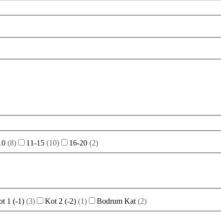
10
(
8
)
11-15
(
10
)
16-20
(
2
)
t 1 (-1)
(
3
)
Kot 2 (-2)
(
1
)
Bodrum Kat
(
2
)