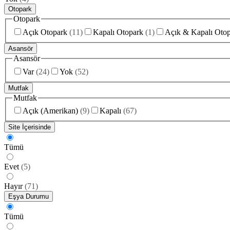
Otopark
Otopark
Açık Otopark
(
11
)
Kapalı Otopark
(
1
)
Açık & Kapalı Oto
Asansör
Asansör
Var
(
24
)
Yok
(
52
)
Mutfak
Mutfak
Açık (Amerikan)
(
9
)
Kapalı
(
67
)
Site İçerisinde
Tümü
Evet
(
5
)
Hayır
(
71
)
Eşya Durumu
Tümü