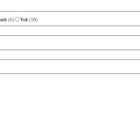
park
(
6
)
Yok
(
58
)