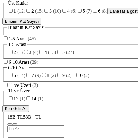
Üst Katlar
1
(
12
)
2
(
15
)
3
(
10
)
4
(
6
)
5
(
7
)
6
(
8
)
Daha fazla göst
Binanın Kat Sayısı
Binanın Kat Sayısı
1-5 Arası
(
45
)
1-5 Arası
2
(
1
)
3
(
4
)
4
(
13
)
5
(
27
)
6-10 Arası
(
29
)
6-10 Arası
6
(
14
)
7
(
9
)
8
(
2
)
9
(
2
)
10
(
2
)
11 ve Üzeri
(
2
)
11 ve Üzeri
13
(
1
)
14
(
1
)
Kira Geliri
AI
18B TL
53B+ TL
—