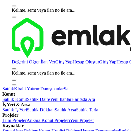
Kelime, semt veya ilan no ile ara...
Değerini Öğren
İlan Ver
Giriş Yap
Hesap Oluştur
Giriş Yap
Hesap O
Kelime, semt veya ilan no ile ara...
Satılık
Kiralık
Yatırım
Danışmanlar
Sat
Konut
Satılık Konut
Satılık Daire
Yeni İlanlar
Haritada Ara
İş Yeri & Arsa
Satılık İş Yeri
Satılık Dükkan
Satılık Arsa
Satılık Tarla
Projeler
Tüm Projeler
Ankara Konut Projeleri
Yeni Projeler
Kaynaklar
Satın Alma Rehberi
Konut Kredisi Rehberi
Uzman Danışmanlar
Emlakj