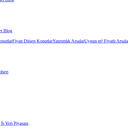
et Blog
onutlar
Fiyatı Düşen Konutlar
Yatırımlık Arsalar
Uygun m² Fiyatlı Arsala
hberi
k İş Yeri Piyasası