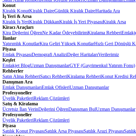
Konut
Kiralık Konut
Kiralık Daire
Günlük Kiralık Daire
Haritada Ara
İş Yeri & Arsa
Kiralık İş Yeri
Kiralık Dükkan
Kiralık İş Yeri Piyasası
Kiralık Arsa
Kiracı Araçları
Kira Değerini Öğren
Ne Kadar Ödeyebilirim
Kiralama Rehberi
Emlakj
İlanlar
Yatırımlık Konutlar
Kira Geliri Yüksek Konutlar
Hızlı Geri Dönüşlü K
Piyasa
Emlak Piyasası
Demografi Analizi
Değer Haritaları
Verilerimiz
Keşfet
Emlakjet Blog
Uzman Danışmanlar
GYF (Gayrimenkul Yatırım Fonu)
Rehberler
Satın Alma Rehberi
Satıcı Rehberi
Kiralama Rehberi
Konut Kredisi Re
Danışman Ara
Emlak Danışmanları
Emlak Ofisleri
Uzman Danışmanlar
Profesyoneller
Üyelik Paketleri
Reklam Çözümleri
Satış & Kiralama
Ücretsiz İlan Verin
Değerini Öğren
Danışman Bul
Uzman Danışmanlar
Profesyoneller
Üyelik Paketleri
Reklam Çözümleri
Piyasa
Satılık Konut Piyasası
Satılık Arsa Piyasası
Satılık Arazi Piyasası
Satılı