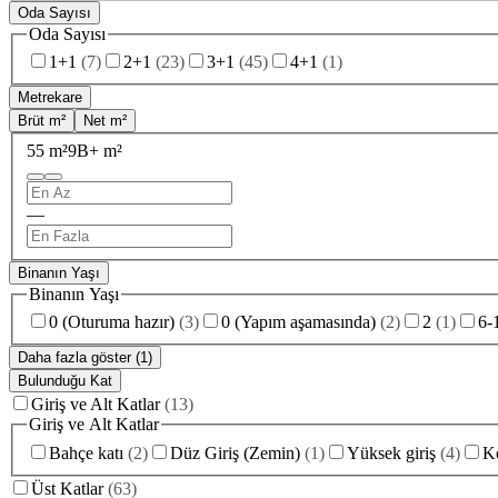
Oda Sayısı
Oda Sayısı
1+1
(
7
)
2+1
(
23
)
3+1
(
45
)
4+1
(
1
)
Metrekare
Brüt m²
Net m²
55 m²
9B+ m²
—
Binanın Yaşı
Binanın Yaşı
0 (Oturuma hazır)
(
3
)
0 (Yapım aşamasında)
(
2
)
2
(
1
)
6-
Daha fazla göster (1)
Bulunduğu Kat
Giriş ve Alt Katlar
(
13
)
Giriş ve Alt Katlar
Bahçe katı
(
2
)
Düz Giriş (Zemin)
(
1
)
Yüksek giriş
(
4
)
Ko
Üst Katlar
(
63
)