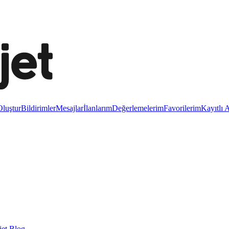
luştur
Bildirimler
Mesajlar
İlanlarım
Değerlemelerim
Favorilerim
Kayıtlı 
et Blog