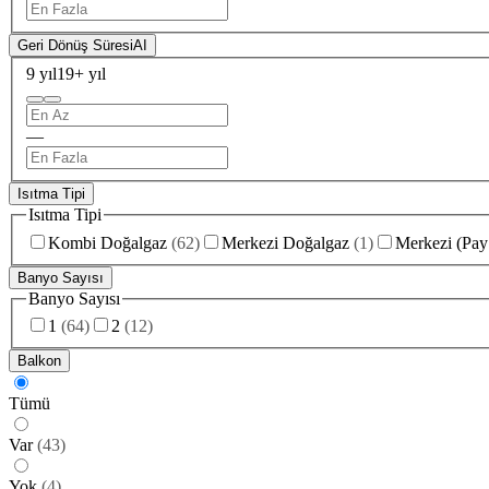
Geri Dönüş Süresi
AI
9 yıl
19+ yıl
—
Isıtma Tipi
Isıtma Tipi
Kombi Doğalgaz
(
62
)
Merkezi Doğalgaz
(
1
)
Merkezi (Pay
Banyo Sayısı
Banyo Sayısı
1
(
64
)
2
(
12
)
Balkon
Tümü
Var
(
43
)
Yok
(
4
)