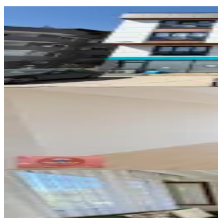
ÖNE ÇIKAN
İzmit Plajyolun'da Satılık 3+1 A
İzmit, Cumhuriyet Mahallesi
3+1
·
115 m²
·
1. Kat
·
17.07.2026
5.800.000 ₺
Yatırım Skoru
:
61
Fırsat
YENİ
Respark 3te, Ebeveyn Banyolu &
İzmit, Gündoğdu Mahallesi
2+1
·
122 m²
·
2. Kat
·
06.08.2026
6.400.000 ₺
YENİ
İzmit Hatipköy Solin Konutların
İzmit, Hatipköy Mahallesi