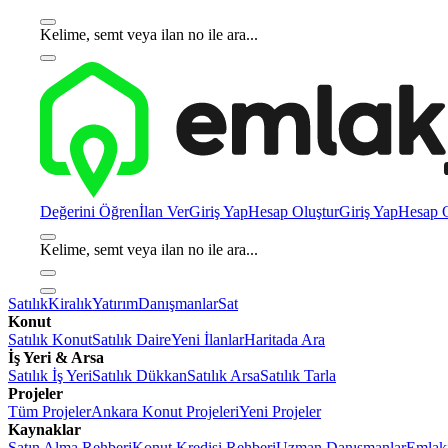
Kelime, semt veya ilan no ile ara...
Değerini Öğren
İlan Ver
Giriş Yap
Hesap Oluştur
Giriş Yap
Hesap O
Kelime, semt veya ilan no ile ara...
Satılık
Kiralık
Yatırım
Danışmanlar
Sat
Konut
Satılık Konut
Satılık Daire
Yeni İlanlar
Haritada Ara
İş Yeri & Arsa
Satılık İş Yeri
Satılık Dükkan
Satılık Arsa
Satılık Tarla
Projeler
Tüm Projeler
Ankara Konut Projeleri
Yeni Projeler
Kaynaklar
Satın Alma Rehberi
Konut Kredisi Rehberi
Uzman Danışmanlar
Emlakj