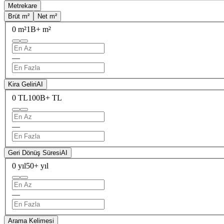
Metrekare
Brüt m²
Net m²
0 m²
1B+ m²
—
Kira Geliri
AI
0 TL
100B+ TL
—
Geri Dönüş Süresi
AI
0 yıl
50+ yıl
—
Arama Kelimesi