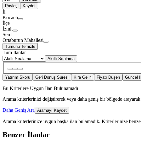
Paylaş
Kaydet
İl
Kocaeli
İlçe
İzmit
Semt
Ortaburun Mahallesi
Tümünü Temizle
Tüm İlanlar
Akıllı Sıralama
Yatırım Skoru
Geri Dönüş Süresi
Kira Geliri
Fiyatı Düşen
Güncel İ
Bu Kriterlere Uygun İlan Bulunamadı
Arama kriterlerinizi değiştirerek veya daha geniş bir bölgede arayarak 
Daha Geniş Ara
Aramayı Kaydet
Arama kriterlerinize uygun başka ilan bulamadık.
Kriterlerinize benzer
Benzer İlanlar