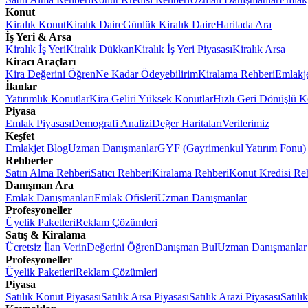
Konut
Kiralık Konut
Kiralık Daire
Günlük Kiralık Daire
Haritada Ara
İş Yeri & Arsa
Kiralık İş Yeri
Kiralık Dükkan
Kiralık İş Yeri Piyasası
Kiralık Arsa
Kiracı Araçları
Kira Değerini Öğren
Ne Kadar Ödeyebilirim
Kiralama Rehberi
Emlakj
İlanlar
Yatırımlık Konutlar
Kira Geliri Yüksek Konutlar
Hızlı Geri Dönüşlü K
Piyasa
Emlak Piyasası
Demografi Analizi
Değer Haritaları
Verilerimiz
Keşfet
Emlakjet Blog
Uzman Danışmanlar
GYF (Gayrimenkul Yatırım Fonu)
Rehberler
Satın Alma Rehberi
Satıcı Rehberi
Kiralama Rehberi
Konut Kredisi Re
Danışman Ara
Emlak Danışmanları
Emlak Ofisleri
Uzman Danışmanlar
Profesyoneller
Üyelik Paketleri
Reklam Çözümleri
Satış & Kiralama
Ücretsiz İlan Verin
Değerini Öğren
Danışman Bul
Uzman Danışmanlar
Profesyoneller
Üyelik Paketleri
Reklam Çözümleri
Piyasa
Satılık Konut Piyasası
Satılık Arsa Piyasası
Satılık Arazi Piyasası
Satılı