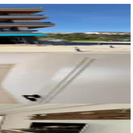
ERBAŞ GAYRİMENKUL
Onurhan Erbaş
Ara
Remax Armina
OĞUZHAN YILDIRIM
Ara
RE/MAX DELUXE
Deniz Cebeci
Ara