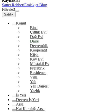
Kaynaklar
Satıcı Rehberi
Emlakjet Blog
Filtrele
3
Satılık
Konut
Bina
Çiftlik Evi
Dağ Evi
Daire
Devremülk
Kooperatif
Köşk
Köy Evi
Müstakil Ev
Prefabrik
Residence
Villa
Yalı
Yalı Dairesi
Yazlık
İş Yeri
Devren İş Yeri
Arsa
Kat Karşılığı Arsa