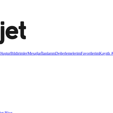
luştur
Bildirimler
Mesajlar
İlanlarım
Değerlemelerim
Favorilerim
Kayıtlı 
et Blog