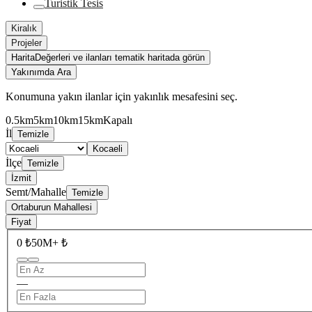
Turistik Tesis
Kiralık
Projeler
Harita
Değerleri ve ilanları tematik haritada görün
Yakınımda Ara
Konumuna yakın ilanlar için yakınlık mesafesini seç.
0.5km
5km
10km
15km
Kapalı
İl
Temizle
Kocaeli
İlçe
Temizle
İzmit
Semt/Mahalle
Temizle
Ortaburun Mahallesi
Fiyat
0 ₺
50M+ ₺
—