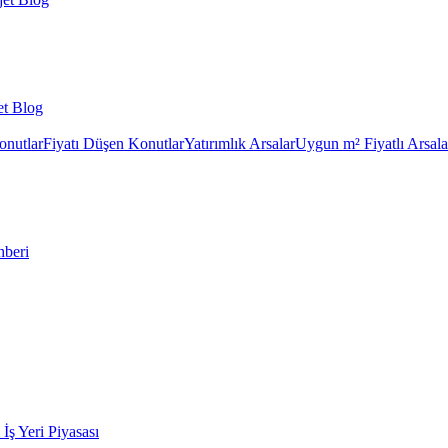
et Blog
onutlar
Fiyatı Düşen Konutlar
Yatırımlık Arsalar
Uygun m² Fiyatlı Arsala
hberi
k İş Yeri Piyasası