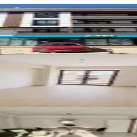
rakat Daire
 Giyinme Odalı Lüks 2+1! Ara Kat
'da Geniş 3+1 140m2 Satılık Daire