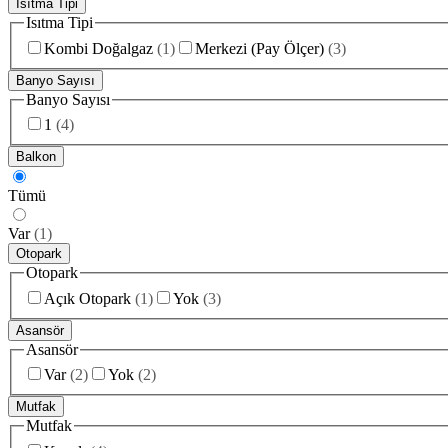
Isıtma Tipi
Isıtma Tipi
Kombi Doğalgaz
(
1
)
Merkezi (Pay Ölçer)
(
3
)
Banyo Sayısı
Banyo Sayısı
1
(
4
)
Balkon
Tümü
Var
(
1
)
Otopark
Otopark
Açık Otopark
(
1
)
Yok
(
3
)
Asansör
Asansör
Var
(
2
)
Yok
(
2
)
Mutfak
Mutfak