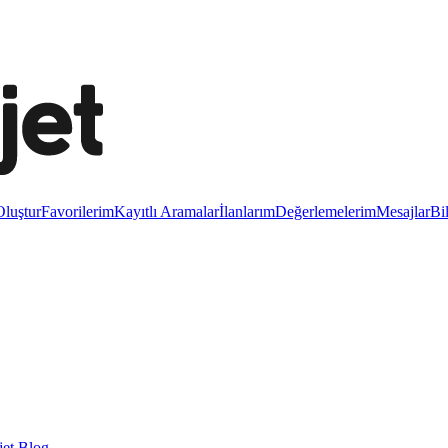
luştur
Favorilerim
Kayıtlı Aramalar
İlanlarım
Değerlemelerim
Mesajlar
Bi
et Blog