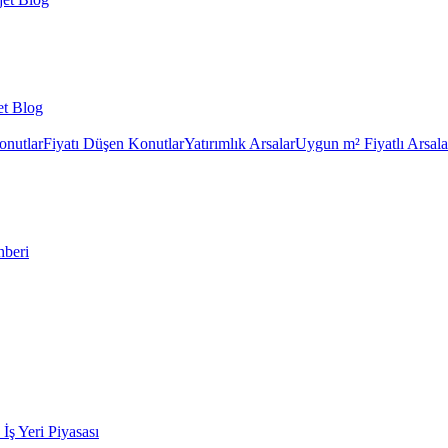
et Blog
onutlar
Fiyatı Düşen Konutlar
Yatırımlık Arsalar
Uygun m² Fiyatlı Arsala
hberi
k İş Yeri Piyasası