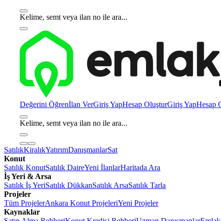
Kelime, semt veya ilan no ile ara...
Değerini Öğren
İlan Ver
Giriş Yap
Hesap Oluştur
Giriş Yap
Hesap O
Kelime, semt veya ilan no ile ara...
Satılık
Kiralık
Yatırım
Danışmanlar
Sat
Konut
Satılık Konut
Satılık Daire
Yeni İlanlar
Haritada Ara
İş Yeri & Arsa
Satılık İş Yeri
Satılık Dükkan
Satılık Arsa
Satılık Tarla
Projeler
Tüm Projeler
Ankara Konut Projeleri
Yeni Projeler
Kaynaklar
Satın Alma Rehberi
Konut Kredisi Rehberi
Uzman Danışmanlar
Emlakj