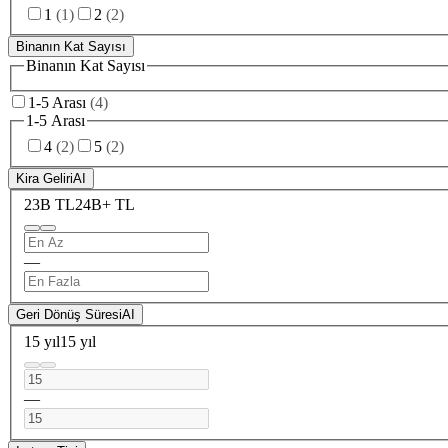
1
(
1
)
2
(
2
)
Binanın Kat Sayısı
Binanın Kat Sayısı
1-5 Arası
(
4
)
1-5 Arası
4
(
2
)
5
(
2
)
Kira Geliri
AI
23B TL
24B+ TL
—
Geri Dönüş Süresi
AI
15 yıl
15 yıl
—