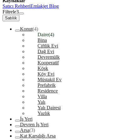
Kaynaklar
Satıcı Rehberi
Emlakjet Blog
Filtrele
3
Satılık
Konut
(4)
Daire
(4)
Bina
Çiftlik Evi
Dağ Evi
Devremülk
Kooperatif
Köşk
Köy Evi
Müstakil Ev
Prefabrik
Residence
Villa
Yalı
Yalı Dairesi
Yazlık
İş Yeri
Devren İş Yeri
Arsa
(3)
Kat Karşılığı Arsa