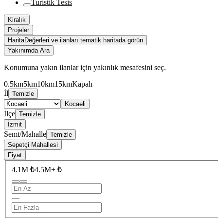
Turistik Tesis
Kiralık
Projeler
Harita
Değerleri ve ilanları tematik haritada görün
Yakınımda Ara
Konumuna yakın ilanlar için yakınlık mesafesini seç.
0.5km
5km
10km
15km
Kapalı
İl
Temizle
Kocaeli
İlçe
Temizle
İzmit
Semt/Mahalle
Temizle
Sepetçi Mahallesi
Fiyat
4.1M ₺
4.5M+ ₺
—