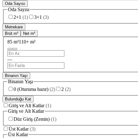
Oda Sayısı
Oda Sayısı
2+1
(
1
)
3+1
(
3
)
Metrekare
Brüt m²
Net m²
85 m²
110+ m²
—
Binanın Yaşı
Binanın Yaşı
0 (Oturuma hazır)
(
2
)
2
(
2
)
Bulunduğu Kat
Giriş ve Alt Katlar
(
1
)
Giriş ve Alt Katlar
Düz Giriş (Zemin)
(
1
)
Üst Katlar
(
3
)
Üst Katlar