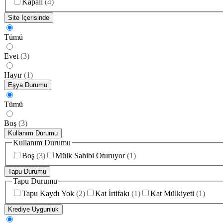
Kapalı
(
4
)
Site İçerisinde
Tümü
Evet
(
3
)
Hayır
(
1
)
Eşya Durumu
Tümü
Boş
(
3
)
Kullanım Durumu
Kullanım Durumu
Boş
(
3
)
Mülk Sahibi Oturuyor
(
1
)
Tapu Durumu
Tapu Durumu
Tapu Kaydı Yok
(
2
)
Kat İrtifakı
(
1
)
Kat Mülkiyeti
(
1
)
Krediye Uygunluk