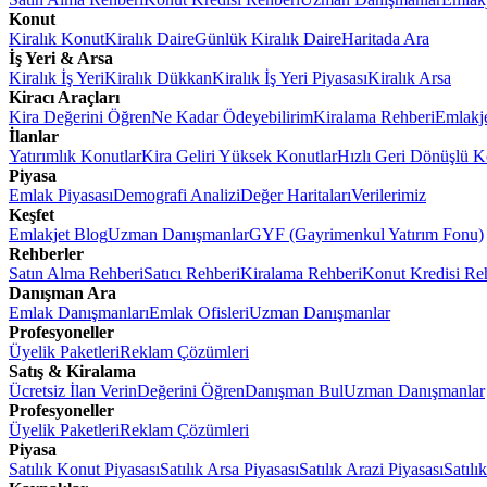
Konut
Kiralık Konut
Kiralık Daire
Günlük Kiralık Daire
Haritada Ara
İş Yeri & Arsa
Kiralık İş Yeri
Kiralık Dükkan
Kiralık İş Yeri Piyasası
Kiralık Arsa
Kiracı Araçları
Kira Değerini Öğren
Ne Kadar Ödeyebilirim
Kiralama Rehberi
Emlakj
İlanlar
Yatırımlık Konutlar
Kira Geliri Yüksek Konutlar
Hızlı Geri Dönüşlü K
Piyasa
Emlak Piyasası
Demografi Analizi
Değer Haritaları
Verilerimiz
Keşfet
Emlakjet Blog
Uzman Danışmanlar
GYF (Gayrimenkul Yatırım Fonu)
Rehberler
Satın Alma Rehberi
Satıcı Rehberi
Kiralama Rehberi
Konut Kredisi Re
Danışman Ara
Emlak Danışmanları
Emlak Ofisleri
Uzman Danışmanlar
Profesyoneller
Üyelik Paketleri
Reklam Çözümleri
Satış & Kiralama
Ücretsiz İlan Verin
Değerini Öğren
Danışman Bul
Uzman Danışmanlar
Profesyoneller
Üyelik Paketleri
Reklam Çözümleri
Piyasa
Satılık Konut Piyasası
Satılık Arsa Piyasası
Satılık Arazi Piyasası
Satılı