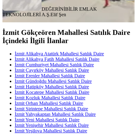
DEĞERİNİBİLİR EMLAK
TEKNOLOJİLERİ A.Ş.
Elif Şen
İzmit Gökçeören Mahallesi Satılık Daire
İçindeki İlgili İlanlar
İzmit Alikahya Atatürk Mahallesi Satılık Daire
İzmit Alikahya Fatih Mahallesi Satılık Daire
İzmit Cumhuriyet Mahallesi Satılık Daire
İzmit Çayırköy Mahallesi Satılık Daire
İzmit Erenler Mahallesi Satılık Daire
İzmit Gündoğdu Mahallesi Satılık Daire
İzmit Hatipköy Mahallesi Satılık Daire
İzmit Kocatepe Mahallesi Satılık Daire
İzmit Kozluk Mahallesi Satılık Daire
İzmit Orhan Mahallesi Satılık Daire
İzmit Şirintepe Mahallesi Satılık Daire
İzmit Yahyakaptan Mahallesi Satılık Daire
İzmit Yeni Mahallesi Satılık Daire
İzmit Yenişehir Mahallesi Satılık Daire
İzmit Yeşilova Mahallesi Satılık Daire