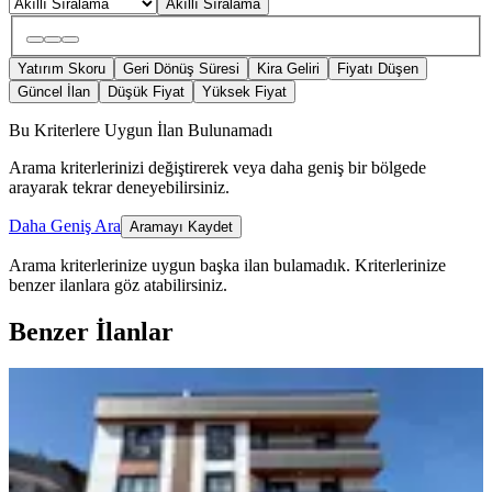
Akıllı Sıralama
Yatırım Skoru
Geri Dönüş Süresi
Kira Geliri
Fiyatı Düşen
Güncel İlan
Düşük Fiyat
Yüksek Fiyat
Bu Kriterlere Uygun İlan Bulunamadı
Arama kriterlerinizi değiştirerek veya daha geniş bir bölgede
arayarak tekrar deneyebilirsiniz.
Daha Geniş Ara
Aramayı Kaydet
Arama kriterlerinize uygun başka ilan bulamadık.
Kriterlerinize
benzer ilanlara göz atabilirsiniz.
Benzer İlanlar
ÖNE ÇIKAN
İzmit Plajyolun'da Satılık 3+1 Arakat
Daire
İzmit, Cumhuriyet Mahallesi