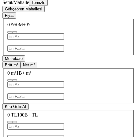
Semt/Mahalle
Temizle
Gökçeören Mahallesi
Fiyat
0 ₺
50M+ ₺
—
Metrekare
Brüt m²
Net m²
0 m²
1B+ m²
—
Kira Geliri
AI
0 TL
100B+ TL
—