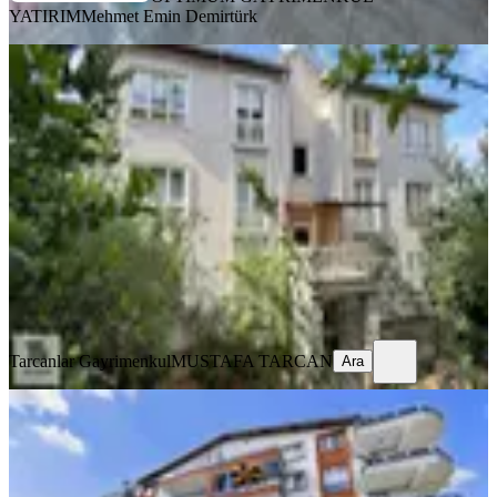
YATIRIM
Mehmet Emin Demirtürk
YENİ
Tarcanlardan İzmit Bayındırlık
Konutları Satılık 3+1 Daire
İzmit, Tepeköy Mahallesi
3+1
·
115 m²
·
3. Kat
·
05.08.2026
3.050.000 ₺
Tarcanlar Gayrimenkul
MUSTAFA TARCAN
Ara
Tarcanlar Gayrimenkul
MUSTAFA TARCAN
Ara
YENİ
Tarcanlardan İzmit Alikayha Da Ara
Kat 2+1 Satılık Daire
İzmit, Alikahya Atatürk Mahallesi