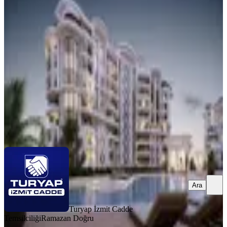
Turyap'tan Zeray Dora Hill'de Lüks
Yaşam
İzmit, Çayırköy Mahallesi
1+1
·
86 m²
·
5. Kat
·
04.08.2026
5.175.000 ₺
Turyap İzmit Cadde Temsilciliği
Ramazan Doğru
Ara
Ara
Turyap İzmit Cadde
Temsilciliği
Ramazan Doğru