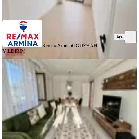
Remax Armina
OĞUZHAN YILDIRIM
Ara
Ara
Remax Armina
OĞUZHAN
YILDIRIM
YENİ
İzmit Hatipköy Solin Konutların'da
Geniş 3+1 140m2 Satılık Daire
İzmit, Hatipköy Mahallesi
3+1
·
158 m²
·
2. Kat
·
06.08.2026
6.600.000 ₺
RE/MAX DELUXE
Deniz Cebeci
Ara