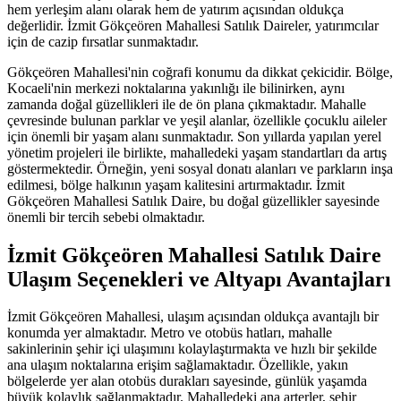
hem yerleşim alanı olarak hem de yatırım açısından oldukça
değerlidir. İzmit Gökçeören Mahallesi Satılık Daireler, yatırımcılar
için de cazip fırsatlar sunmaktadır.
Gökçeören Mahallesi'nin coğrafi konumu da dikkat çekicidir. Bölge,
Kocaeli'nin merkezi noktalarına yakınlığı ile bilinirken, aynı
zamanda doğal güzellikleri ile de ön plana çıkmaktadır. Mahalle
çevresinde bulunan parklar ve yeşil alanlar, özellikle çocuklu aileler
için önemli bir yaşam alanı sunmaktadır. Son yıllarda yapılan yerel
yönetim projeleri ile birlikte, mahalledeki yaşam standartları da artış
göstermektedir. Örneğin, yeni sosyal donatı alanları ve parkların inşa
edilmesi, bölge halkının yaşam kalitesini artırmaktadır. İzmit
Gökçeören Mahallesi Satılık Daire, bu doğal güzellikler sayesinde
önemli bir tercih sebebi olmaktadır.
İzmit Gökçeören Mahallesi Satılık Daire
Ulaşım Seçenekleri ve Altyapı Avantajları
İzmit Gökçeören Mahallesi, ulaşım açısından oldukça avantajlı bir
konumda yer almaktadır. Metro ve otobüs hatları, mahalle
sakinlerinin şehir içi ulaşımını kolaylaştırmakta ve hızlı bir şekilde
ana ulaşım noktalarına erişim sağlamaktadır. Özellikle, yakın
bölgelerde yer alan otobüs durakları sayesinde, günlük yaşamda
büyük kolaylık sağlanmaktadır. Mahalledeki ana arterler, şehir