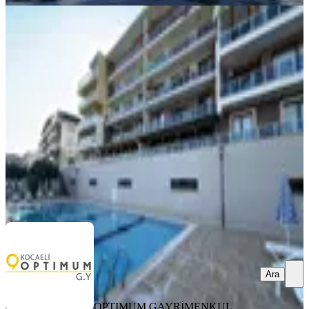
YENİ
Kw Arven'den Bağçeşme Hanzade
Evleri 3+1 Bahçe Dubleks Daire
İzmit, Turgut Mahallesi
3+1
·
173 m²
·
Bahçe katı
·
05.08.2026
7.980.000 ₺
OPTIMUM GAYRİMENKUL YATIRIM
Mehmet Emin Demirtürk
Ara
Ara
OPTIMUM GAYRİMENKUL