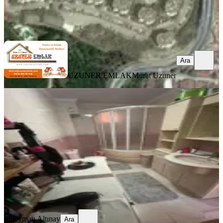
UZUNER EMLAK
Murat Uzuner
Ara
Ara
UZUNER EMLAK
Murat Uzuner
YENİ
%
3
Acil Satışıl
İzmit, Cedit Mahallesi
2+1
·
95 m²
·
3. Kat
·
05.08.2026
1.750.000 ₺
1.800.000 ₺
Süleyman Altınay
Ara
Süleyman Altınay
Ara