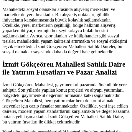
Mahalledeki sosyal olanaklar arasında alışveriş merkezleri ve
marketler de yer almaktadır. Bu alışveriş noktaları, günlük
ihtiyaçların karşılanmasında büyük kolaylık sağlamaktadır.
Özellikle, yerel marketlerin çeşitliliği, bölge halkının alışveriş
yaparken ihtiyaç duyduğu her şeyi kolayca bulabilmesini
sağlamaktadır. Ayrıca, spor alanları ve kütüphaneler gibi sosyal
tesisler, mahalledeki yaşam kalitesini artırmakta ve sosyal etkileşimi
teşvik etmektedir. İzmit Gökçeören Mahallesi Satılık Daireler, bu
sosyal olanaklar sayesinde daha da değerli hale gelmektedir.
İzmit Gökçeören Mahallesi Satılık Daire
ile Yatırım Fırsatları ve Pazar Analizi
İzmit Gökçeören Mahallesi, gayrimenkul pazarında önemli bir yere
sahiptir. Son yıllarda yapılan konut projeleri ve altyapı yatırımları,
bölgedeki gayrimenkul değerinin artmasına katkı sağlamaktadır.
Gökçeören Mahallesi, hem yatırımcılar hem de konut almak
isteyenler için cazip fırsatlar sunmaktadır. Özellikle, yeni inşa edilen
daireler, modern yaşam standartlarını karşılamakta ve değer kazanma
potansiyeli taşımaktadır. İzmit Gökçeören Mahallesi Satılık Daire,
bu yatırım fırsatları ile dikkat çekmektedir.
Yerel yönetimlerin gerçekleştirdiği kentsel dönüşüm projeleri de,