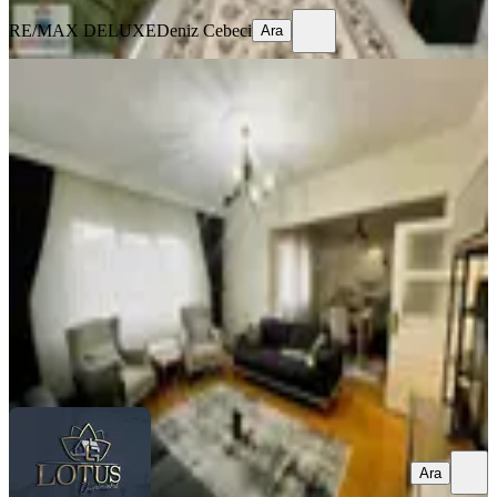
RE/MAX DELUXE
Deniz Cebeci
Ara
YENİ
İzmit Merkezi Konum 2+1arakat
120m2 Bakımlı Satılık Daire
İzmit, Kozluk Mahallesi
2+1
·
120 m²
·
5. Kat
·
06.08.2026
3.150.000 ₺
LOTUS GAYRİMENKUL
Nazlı Kurt Hoşoğlu
Ara
Ara