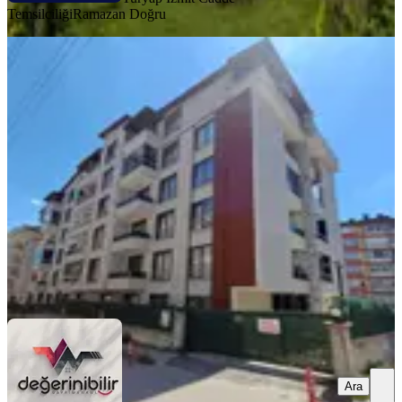
Temsilciliği
Ramazan Doğru
YENİ
Orduevi Mevkinde Yatırımlık Satılık
2+1 Daire85
İzmit, Kozluk Mahallesi
2+1
·
85 m²
·
Kot 3
·
03.08.2026
4.750.000 ₺
DEĞERİNİBİLİR EMLAK TEKNOLOJİLERİ A.Ş.
Elif Şen
Ara
Ara