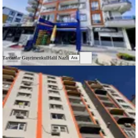
2+1
·
115 m²
·
2. Kat
·
05.08.2026
5.500.000 ₺
Tarcanlar Gayrimenkul
Halil Nazlı
Ara
Tarcanlar Gayrimenkul
Halil Nazlı
Ara
YENİ
İzmit Akçakoca Mahde Eşyalı 2+1
Satılık Daire
İzmit, Akçakoca Mahallesi
2+1
·
90 m²
·
3. Kat
·
05.08.2026
3.700.000 ₺