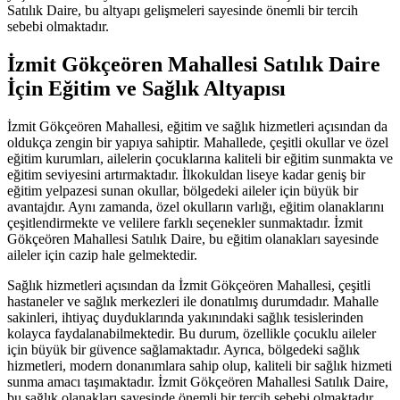
Satılık Daire, bu altyapı gelişmeleri sayesinde önemli bir tercih
sebebi olmaktadır.
İzmit Gökçeören Mahallesi Satılık Daire
İçin Eğitim ve Sağlık Altyapısı
İzmit Gökçeören Mahallesi, eğitim ve sağlık hizmetleri açısından da
oldukça zengin bir yapıya sahiptir. Mahallede, çeşitli okullar ve özel
eğitim kurumları, ailelerin çocuklarına kaliteli bir eğitim sunmakta ve
eğitim seviyesini artırmaktadır. İlkokuldan liseye kadar geniş bir
eğitim yelpazesi sunan okullar, bölgedeki aileler için büyük bir
avantajdır. Aynı zamanda, özel okulların varlığı, eğitim olanaklarını
çeşitlendirmekte ve velilere farklı seçenekler sunmaktadır. İzmit
Gökçeören Mahallesi Satılık Daire, bu eğitim olanakları sayesinde
aileler için cazip hale gelmektedir.
Sağlık hizmetleri açısından da İzmit Gökçeören Mahallesi, çeşitli
hastaneler ve sağlık merkezleri ile donatılmış durumdadır. Mahalle
sakinleri, ihtiyaç duyduklarında yakınındaki sağlık tesislerinden
kolayca faydalanabilmektedir. Bu durum, özellikle çocuklu aileler
için büyük bir güvence sağlamaktadır. Ayrıca, bölgedeki sağlık
hizmetleri, modern donanımlara sahip olup, kaliteli bir sağlık hizmeti
sunma amacı taşımaktadır. İzmit Gökçeören Mahallesi Satılık Daire,
bu sağlık olanakları sayesinde önemli bir tercih sebebi olmaktadır.