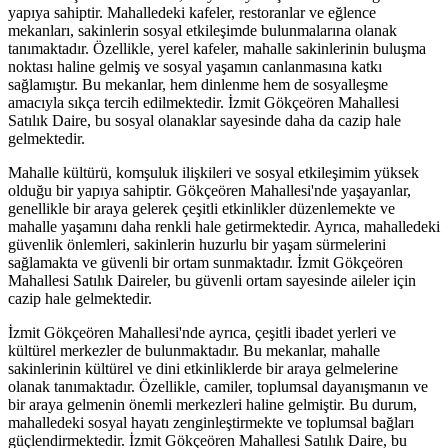
yapıya sahiptir. Mahalledeki kafeler, restoranlar ve eğlence
mekanları, sakinlerin sosyal etkileşimde bulunmalarına olanak
tanımaktadır. Özellikle, yerel kafeler, mahalle sakinlerinin buluşma
noktası haline gelmiş ve sosyal yaşamın canlanmasına katkı
sağlamıştır. Bu mekanlar, hem dinlenme hem de sosyalleşme
amacıyla sıkça tercih edilmektedir. İzmit Gökçeören Mahallesi
Satılık Daire, bu sosyal olanaklar sayesinde daha da cazip hale
gelmektedir.
Mahalle kültürü, komşuluk ilişkileri ve sosyal etkileşimim yüksek
olduğu bir yapıya sahiptir. Gökçeören Mahallesi'nde yaşayanlar,
genellikle bir araya gelerek çeşitli etkinlikler düzenlemekte ve
mahalle yaşamını daha renkli hale getirmektedir. Ayrıca, mahalledeki
güvenlik önlemleri, sakinlerin huzurlu bir yaşam sürmelerini
sağlamakta ve güvenli bir ortam sunmaktadır. İzmit Gökçeören
Mahallesi Satılık Daireler, bu güvenli ortam sayesinde aileler için
cazip hale gelmektedir.
İzmit Gökçeören Mahallesi'nde ayrıca, çeşitli ibadet yerleri ve
kültürel merkezler de bulunmaktadır. Bu mekanlar, mahalle
sakinlerinin kültürel ve dini etkinliklerde bir araya gelmelerine
olanak tanımaktadır. Özellikle, camiler, toplumsal dayanışmanın ve
bir araya gelmenin önemli merkezleri haline gelmiştir. Bu durum,
mahalledeki sosyal hayatı zenginleştirmekte ve toplumsal bağları
güçlendirmektedir. İzmit Gökçeören Mahallesi Satılık Daire, bu