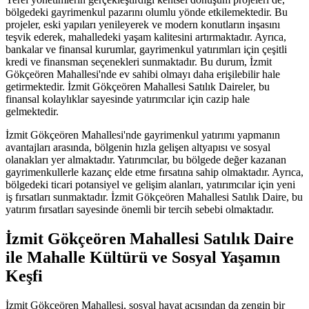
bölgedeki gayrimenkul pazarını olumlu yönde etkilemektedir. Bu
projeler, eski yapıları yenileyerek ve modern konutların inşasını
teşvik ederek, mahalledeki yaşam kalitesini artırmaktadır. Ayrıca,
bankalar ve finansal kurumlar, gayrimenkul yatırımları için çeşitli
kredi ve finansman seçenekleri sunmaktadır. Bu durum, İzmit
Gökçeören Mahallesi'nde ev sahibi olmayı daha erişilebilir hale
getirmektedir. İzmit Gökçeören Mahallesi Satılık Daireler, bu
finansal kolaylıklar sayesinde yatırımcılar için cazip hale
gelmektedir.
İzmit Gökçeören Mahallesi'nde gayrimenkul yatırımı yapmanın
avantajları arasında, bölgenin hızla gelişen altyapısı ve sosyal
olanakları yer almaktadır. Yatırımcılar, bu bölgede değer kazanan
gayrimenkullerle kazanç elde etme fırsatına sahip olmaktadır. Ayrıca,
bölgedeki ticari potansiyel ve gelişim alanları, yatırımcılar için yeni
iş fırsatları sunmaktadır. İzmit Gökçeören Mahallesi Satılık Daire, bu
yatırım fırsatları sayesinde önemli bir tercih sebebi olmaktadır.
İzmit Gökçeören Mahallesi Satılık Daire
ile Mahalle Kültürü ve Sosyal Yaşamın
Keşfi
İzmit Gökçeören Mahallesi, sosyal hayat açısından da zengin bir