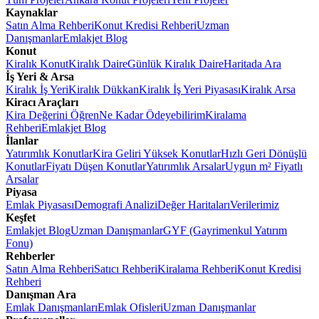
Kaynaklar
Satın Alma Rehberi
Konut Kredisi Rehberi
Uzman
Danışmanlar
Emlakjet Blog
Konut
Kiralık Konut
Kiralık Daire
Günlük Kiralık Daire
Haritada Ara
İş Yeri & Arsa
Kiralık İş Yeri
Kiralık Dükkan
Kiralık İş Yeri Piyasası
Kiralık Arsa
Kiracı Araçları
Kira Değerini Öğren
Ne Kadar Ödeyebilirim
Kiralama
Rehberi
Emlakjet Blog
İlanlar
Yatırımlık Konutlar
Kira Geliri Yüksek Konutlar
Hızlı Geri Dönüşlü
Konutlar
Fiyatı Düşen Konutlar
Yatırımlık Arsalar
Uygun m² Fiyatlı
Arsalar
Piyasa
Emlak Piyasası
Demografi Analizi
Değer Haritaları
Verilerimiz
Keşfet
Emlakjet Blog
Uzman Danışmanlar
GYF (Gayrimenkul Yatırım
Fonu)
Rehberler
Satın Alma Rehberi
Satıcı Rehberi
Kiralama Rehberi
Konut Kredisi
Rehberi
Danışman Ara
Emlak Danışmanları
Emlak Ofisleri
Uzman Danışmanlar