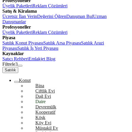
Profesyoneller
Üyelik Paketleri
Reklam Çözümleri
Satış & Kiralama
Ücretsiz İlan Verin
Değerini Öğren
Danışman Bul
Uzman
Danışmanlar
Profesyoneller
Üyelik Paketleri
Reklam Çözümleri
Piyasa
Satılık Konut Piyasası
Satılık Arsa Piyasası
Satılık Arazi
Piyasası
Satılık İş Yeri Piyasası
Kaynaklar
Satıcı Rehberi
Emlakjet Blog
Filtrele
3
Satılık
Konut
Bina
Çiftlik Evi
Dağ Evi
Daire
Devremülk
Kooperatif
Köşk
Köy Evi
Müstakil Ev