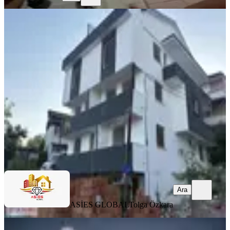
YENİ
İzmit Merkezde Deniz Manzaralı Sıfır
2+1 Arakat Daire
İzmit, Zabıtan Mahallesi
2+1
·
105 m²
·
2. Kat
·
05.08.2026
3.700.000 ₺
ASİES GLOBAL
Tolga Özkara
Ara
Ara
ASİES GLOBAL
Tolga Özkara
YENİ