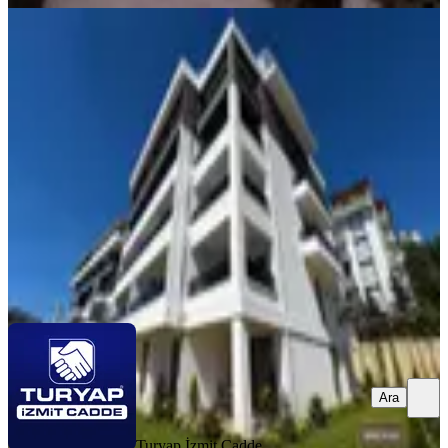
YENİ
Turyap'tan Villa Tadında Müstakil
Bahçeli Emsalsiz 4+1 Daire
İzmit, Gündoğdu Mahallesi
4+1
·
180 m²
·
1. Kat
·
04.08.2026
7.750.000 ₺
Turyap İzmit Cadde Temsilciliği
Ramazan Doğru
Ara
Ara
Turyap İzmit Cadde