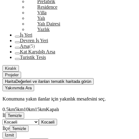
Prefabrik
Residence
Villa
Yalı
Yalı Dairesi
Yazlık
İş Yeri
Devren İş Yeri
Arsa
(5)
Kat Karşılığı Arsa
Turistik Tesis
Kiralık
Projeler
Harita
Değerleri ve ilanları tematik haritada görün
Yakınımda Ara
Konumuna yakın ilanlar için yakınlık mesafesini seç.
0.5km
5km
10km
15km
Kapalı
İl
Temizle
Kocaeli
İlçe
Temizle
İzmit