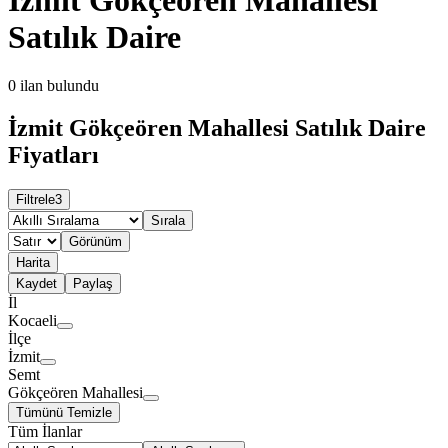
Satılık Daire
0
ilan bulundu
İzmit Gökçeören Mahallesi Satılık Daire
Fiyatları
Filtrele
3
Sırala
Görünüm
Harita
Kaydet
Paylaş
İl
Kocaeli
İlçe
İzmit
Semt
Gökçeören Mahallesi
Tümünü Temizle
Tüm İlanlar