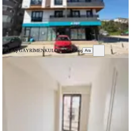
3+1
·
115 m²
·
1. Kat
·
17.07.2026
5.800.000 ₺
Yatırım Skoru
:
61
Fırsat
ERBAŞ GAYRİMENKUL
Onurhan Erbaş
Ara
ERBAŞ GAYRİMENKUL
Onurhan Erbaş
Ara
YENİ
Respark 3te, Ebeveyn Banyolu &
Giyinme Odalı Lüks 2+1! Ara Kat
İzmit, Gündoğdu Mahallesi
2+1
·
122 m²
·
2. Kat
·
06.08.2026
6.400.000 ₺