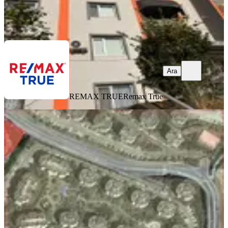
REMAX TRUE
Remax True
Ara
Ara
REMAX TRUE
Remax True
YENİ
Kocaeli İzmit Kent Konut 2. Etap E
11 Blok 7 7. Kat Satılık 3.300.000 Tl
İzmit, 28 Haziran Mahallesi
2+1
·
85 m²
·
7. Kat
·
05.08.2026
3.300.000 ₺