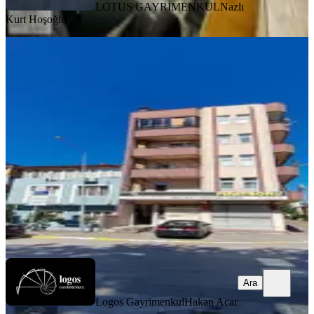
LOTUS GAYRİMENKUL
Nazlı
Kurt Hoşoğlu
YENİ
İzmit Merkez, 42 Evler, 3 Cepheli,4+1,
Ebeveyn Banyolu, Ara Kat!
İzmit, Körfez Mahallesi
4+1
·
170 m²
·
3. Kat
·
05.08.2026
3.150.000 ₺
Logos Gayrimenkul
Hakan Acar
Ara
Ara
Logos Gayrimenkul
Hakan Acar