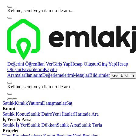
Kelime, semt veya ilan no ile ara...
Değerini Öğren
İlan Ver
Giriş Yap
Hesap Oluştur
Giriş Yap
Hesap
Oluştur
Favorilerim
Kayıtlı
Aramalar
İlanlarım
Değerlemelerim
Mesajlar
Bildirimler
Geri Bildirim
Kelime, semt veya ilan no ile ara...
Satılık
Kiralık
Yatırım
Danışmanlar
Sat
Konut
Satılık Konut
Satılık Daire
Yeni İlanlar
Haritada Ara
İş Yeri & Arsa
Satılık İş Yeri
Satılık Dükkan
Satılık Arsa
Satılık Tarla
Projeler
Tüm Projeler
Ankara Konut Projeleri
Yeni Projeler