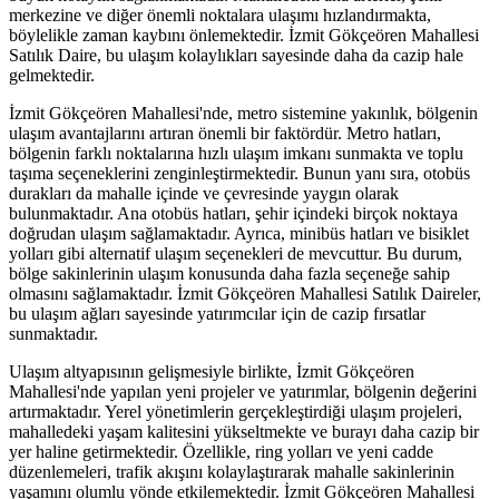
merkezine ve diğer önemli noktalara ulaşımı hızlandırmakta,
böylelikle zaman kaybını önlemektedir. İzmit Gökçeören Mahallesi
Satılık Daire, bu ulaşım kolaylıkları sayesinde daha da cazip hale
gelmektedir.
İzmit Gökçeören Mahallesi'nde, metro sistemine yakınlık, bölgenin
ulaşım avantajlarını artıran önemli bir faktördür. Metro hatları,
bölgenin farklı noktalarına hızlı ulaşım imkanı sunmakta ve toplu
taşıma seçeneklerini zenginleştirmektedir. Bunun yanı sıra, otobüs
durakları da mahalle içinde ve çevresinde yaygın olarak
bulunmaktadır. Ana otobüs hatları, şehir içindeki birçok noktaya
doğrudan ulaşım sağlamaktadır. Ayrıca, minibüs hatları ve bisiklet
yolları gibi alternatif ulaşım seçenekleri de mevcuttur. Bu durum,
bölge sakinlerinin ulaşım konusunda daha fazla seçeneğe sahip
olmasını sağlamaktadır. İzmit Gökçeören Mahallesi Satılık Daireler,
bu ulaşım ağları sayesinde yatırımcılar için de cazip fırsatlar
sunmaktadır.
Ulaşım altyapısının gelişmesiyle birlikte, İzmit Gökçeören
Mahallesi'nde yapılan yeni projeler ve yatırımlar, bölgenin değerini
artırmaktadır. Yerel yönetimlerin gerçekleştirdiği ulaşım projeleri,
mahalledeki yaşam kalitesini yükseltmekte ve burayı daha cazip bir
yer haline getirmektedir. Özellikle, ring yolları ve yeni cadde
düzenlemeleri, trafik akışını kolaylaştırarak mahalle sakinlerinin
yaşamını olumlu yönde etkilemektedir. İzmit Gökçeören Mahallesi