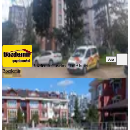
6.400.000 ₺
Bozdemir Gayrimenkul
Ahmet Bozdemir
Ara
Ara
Bozdemir Gayrimenkul
Ahmet
Bozdemir
SİTE İÇİ
Yahyakaptan Armada Kent 3 Büyük
Ada İçi Yapılı Çatı Dubleks
İzmit, Yahyakaptan Mahallesi
3+1
·
190 m²
·
Çatı Dubleks
·
21.02.2026
13.500.000 ₺
Geri Dönüş:
18 yıl