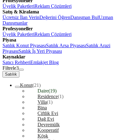
Profesyoneller
Üyelik Paketleri
Reklam Çözümleri
Satış & Kiralama
Ücretsiz İlan Verin
Değerini Öğren
Danışman Bul
Uzman
Danışmanlar
Profesyoneller
Üyelik Paketleri
Reklam Çözümleri
Piyasa
Satılık Konut Piyasası
Satılık Arsa Piyasası
Satılık Arazi
Piyasası
Satılık İş Yeri Piyasası
Kaynaklar
Satıcı Rehberi
Emlakjet Blog
Filtrele
3
Satılık
Konut
(21)
Daire
(19)
Residence
(1)
Villa
(1)
Bina
Çiftlik Evi
Dağ Evi
Devremülk
Kooperatif
Köşk