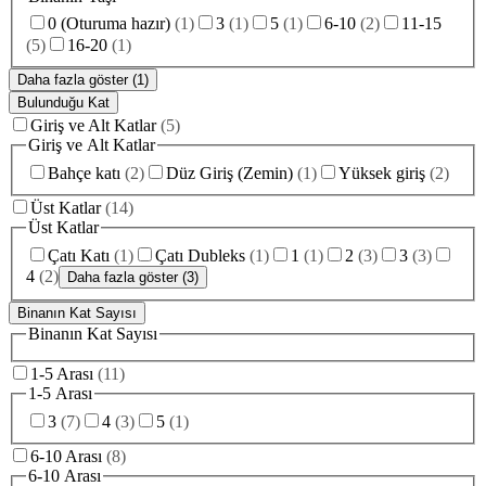
0 (Oturuma hazır)
(
1
)
3
(
1
)
5
(
1
)
6-10
(
2
)
11-15
(
5
)
16-20
(
1
)
Daha fazla göster (1)
Bulunduğu Kat
Giriş ve Alt Katlar
(
5
)
Giriş ve Alt Katlar
Bahçe katı
(
2
)
Düz Giriş (Zemin)
(
1
)
Yüksek giriş
(
2
)
Üst Katlar
(
14
)
Üst Katlar
Çatı Katı
(
1
)
Çatı Dubleks
(
1
)
1
(
1
)
2
(
3
)
3
(
3
)
4
(
2
)
Daha fazla göster (3)
Binanın Kat Sayısı
Binanın Kat Sayısı
1-5 Arası
(
11
)
1-5 Arası
3
(
7
)
4
(
3
)
5
(
1
)
6-10 Arası
(
8
)
6-10 Arası