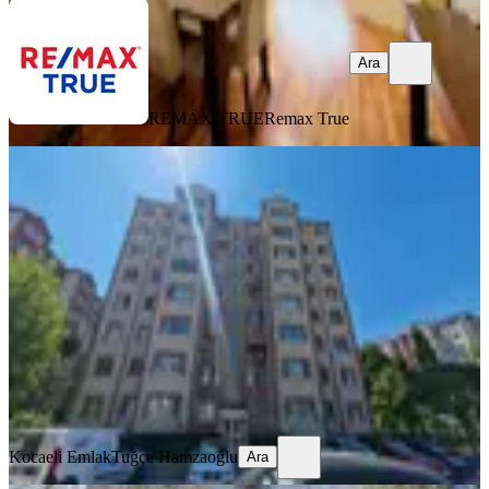
Ara
REMAX TRUE
Remax True
SİTE İÇİ
Yahya Kaptan C-18 Blok 3+1 Satılık
Daire
İzmit, Yahyakaptan Mahallesi
3+1
·
125 m²
·
Yüksek giriş
·
10.06.2026
6.100.000 ₺
Kocaeli Emlak
Tuğçe Hamzaoğlu
Ara
Kocaeli Emlak
Tuğçe Hamzaoğlu
Ara