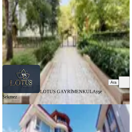
3+1
·
120 m²
·
2. Kat
·
06.08.2026
6.850.000 ₺
LOTUS GAYRİMENKUL
Ayşe Sekmez
Ara
Ara
LOTUS GAYRİMENKUL
Ayşe
Sekmez
MANZARALI
Kocaeli İzmit Yahyakaptan Armada5
Acil Satılık 4+1 B.dubleks
İzmit, Yahyakaptan Mahallesi