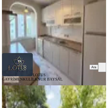
3+1
·
120 m²
·
4. Kat
·
08.08.2026
5.700.000 ₺
LOTUS GAYRİMENKUL
İLKNUR BAYSAL
Ara
Ara
LOTUS
GAYRİMENKUL
İLKNUR BAYSAL
SİTE İÇİ
İzmit Yahya Kaptan Arasta Avm
Bölgesi Satılık 3+1 Arakat Daire
İzmit, Yahyakaptan Mahallesi