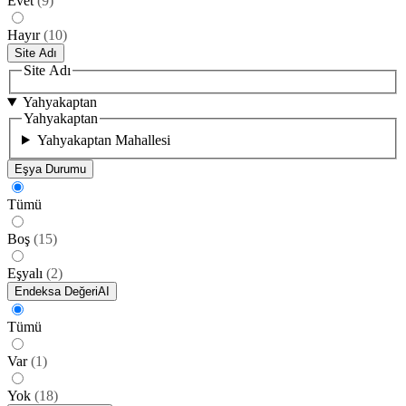
Evet
(
9
)
Hayır
(
10
)
Site Adı
Site Adı
Yahyakaptan
Yahyakaptan
Yahyakaptan Mahallesi
Eşya Durumu
Tümü
Boş
(
15
)
Eşyalı
(
2
)
Endeksa Değeri
AI
Tümü
Var
(
1
)
Yok
(
18
)