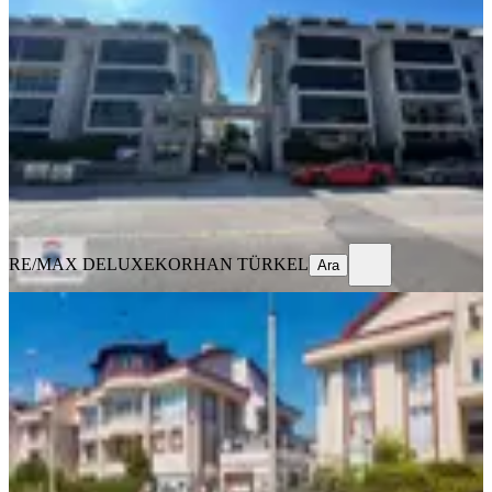
Manzaralı 3+1 Çatı Dubleks
İzmit, Yahyakaptan Mahallesi
3+1
·
150 m²
·
3. Kat
·
10.07.2026
14.250.000 ₺
RE/MAX DELUXE
KORHAN TÜRKEL
Ara
RE/MAX DELUXE
KORHAN TÜRKEL
Ara
MANZARALI
%
5
Acil Satılık İzmit Yahyakaptan
Armada5 Satılık 4+1
İzmit, Yahyakaptan Mahallesi
4+1
·
220 m²
·
Bahçe katı
·
02.07.2026
13.250.000 ₺
13.900.000 ₺