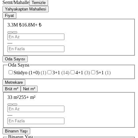
Semt/Mahalle
Temizle
Yahyakaptan Mahallesi
Fiyat
3.3M ₺
16.8M+ ₺
—
Oda Sayısı
Oda Sayısı
Stüdyo (1+0)
(
1
)
3+1
(
14
)
4+1
(
3
)
5+1
(
1
)
Metrekare
Brüt m²
Net m²
33 m²
255+ m²
—
Binanın Yaşı
Binanın Yaşı