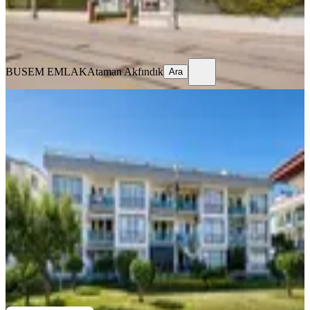
BUSEM EMLAK
Ataman Akfındık
Ara
BUSEM EMLAK
Ataman Akfındık
Ara
MANZARALI
Yahyakaptan Myra 2 Satılık 5+1 Çatı
Dubleks Daire
İzmit, Yahyakaptan Mahallesi
5+1
·
255 m²
·
Çatı Katı
·
27.06.2026
14.500.000 ₺
REMAX TRUE
Remax True
Ara