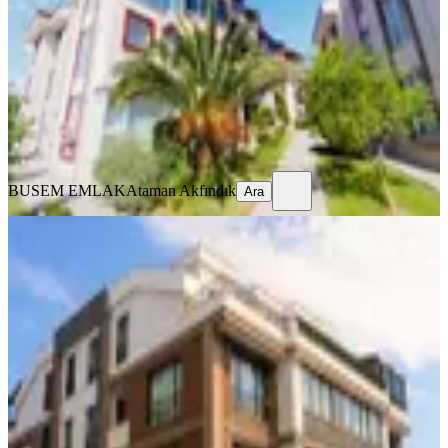
4+1
·
220 m²
·
Bahçe katı
·
31.07.2026
13.200.000 ₺
BUSEM EMLAK
Ataman Akfındık
Ara
BUSEM EMLAK
Ataman Akfındık
Ara
MANZARALI
Yahya Kaptan Akasya Park 2'de
Satılık 4+1 Dublex Daire
İzmit, Yahyakaptan Mahallesi
4+1
·
191 m²
·
3. Kat
·
28.07.2026
15.900.000 ₺