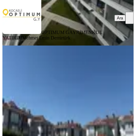
Ara
OPTIMUM GAYRİMENKUL
YATIRIM
Mehmet Emin Demirtürk
SİTE İÇİ
Yahyakaptan Saray Evleri Anemon
Sitesi 140m2 Satılık 3+1 Ara Kat
Daire
İzmit, Yahyakaptan Mahallesi
3+1
·
176 m²
·
2. Kat
·
13.05.2025
14.200.000 ₺
GESS GAYRİMENKUL
Yaşar Durmaz