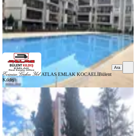
16.750.000 ₺
ATLAS EMLAK KOCAELİ
Bülent Kıldış
Ara
Ara
ATLAS EMLAK KOCAELİ
Bülent
Kıldış
KOMBİLİ
Bozdemir'den Yahyakaptanda F
Bloklarda Satılık 3+1 Daire
İzmit, Yahyakaptan Mahallesi
3+1
·
125 m²
·
2. Kat
·
28.02.2026