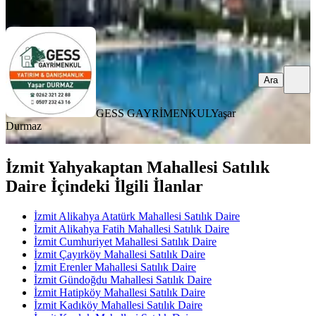
Ara
Ara
GESS GAYRİMENKUL
Yaşar
Durmaz
İzmit Yahyakaptan Mahallesi Satılık
Daire İçindeki İlgili İlanlar
İzmit Alikahya Atatürk Mahallesi Satılık Daire
İzmit Alikahya Fatih Mahallesi Satılık Daire
İzmit Cumhuriyet Mahallesi Satılık Daire
İzmit Çayırköy Mahallesi Satılık Daire
İzmit Erenler Mahallesi Satılık Daire
İzmit Gündoğdu Mahallesi Satılık Daire
İzmit Hatipköy Mahallesi Satılık Daire
İzmit Kadıköy Mahallesi Satılık Daire