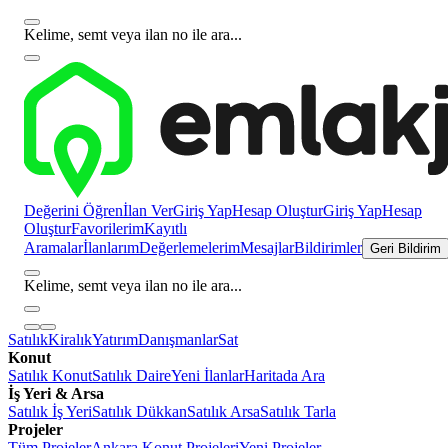
Kelime, semt veya ilan no ile ara...
Değerini Öğren
İlan Ver
Giriş Yap
Hesap Oluştur
Giriş Yap
Hesap
Oluştur
Favorilerim
Kayıtlı
Aramalar
İlanlarım
Değerlemelerim
Mesajlar
Bildirimler
Geri Bildirim
Kelime, semt veya ilan no ile ara...
Satılık
Kiralık
Yatırım
Danışmanlar
Sat
Konut
Satılık Konut
Satılık Daire
Yeni İlanlar
Haritada Ara
İş Yeri & Arsa
Satılık İş Yeri
Satılık Dükkan
Satılık Arsa
Satılık Tarla
Projeler
Tüm Projeler
Ankara Konut Projeleri
Yeni Projeler