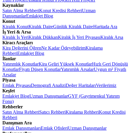
Kaynaklar
Satın Alma Rehberi
Konut Kredisi Rehberi
Uzman
Danışmanlar
Emlakjet Blog
Konut
Kiralık Konut
Kiralık Daire
Günlük Kiralık Daire
Haritada Ara
İş Yeri & Arsa
Kiralık İş Yeri
Kiralık Dükkan
Kiralık İş Yeri Piyasası
Kiralık Arsa
Kiracı Araçları
Kira Değerini Öğren
Ne Kadar Ödeyebilirim
Kiralama
Rehberi
Emlakjet Blog
İlanlar
Yatırımlık Konutlar
Kira Geliri Yüksek Konutlar
Hızlı Geri Dönüşlü
Konutlar
Fiyatı Düşen Konutlar
Yatırımlık Arsalar
Uygun m² Fiyatlı
Arsalar
Piyasa
Emlak Piyasası
Demografi Analizi
Değer Haritaları
Verilerimiz
Keşfet
Emlakjet Blog
Uzman Danışmanlar
GYF (Gayrimenkul Yatırım
Fonu)
Rehberler
Satın Alma Rehberi
Satıcı Rehberi
Kiralama Rehberi
Konut Kredisi
Rehberi
Danışman Ara
Emlak Danışmanları
Emlak Ofisleri
Uzman Danışmanlar