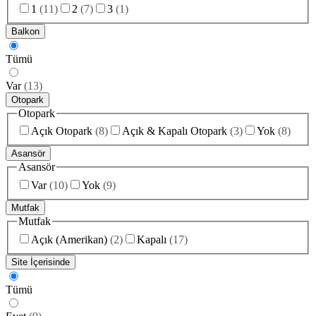
1
(
11
)
2
(
7
)
3
(
1
)
Balkon
Tümü
Var
(
13
)
Otopark
Otopark
Açık Otopark
(
8
)
Açık & Kapalı Otopark
(
3
)
Yok
(
8
)
Asansör
Asansör
Var
(
10
)
Yok
(
9
)
Mutfak
Mutfak
Açık (Amerikan)
(
2
)
Kapalı
(
17
)
Site İçerisinde
Tümü