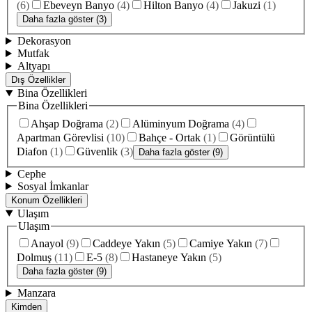
(
6
)
Ebeveyn Banyo
(
4
)
Hilton Banyo
(
4
)
Jakuzi
(
1
)
Daha fazla göster (3)
Dekorasyon
Mutfak
Altyapı
Dış Özellikler
Bina Özellikleri
Bina Özellikleri
Ahşap Doğrama
(
2
)
Alüminyum Doğrama
(
4
)
Apartman Görevlisi
(
10
)
Bahçe - Ortak
(
1
)
Görüntülü
Diafon
(
1
)
Güvenlik
(
3
)
Daha fazla göster (9)
Cephe
Sosyal İmkanlar
Konum Özellikleri
Ulaşım
Ulaşım
Anayol
(
9
)
Caddeye Yakın
(
5
)
Camiye Yakın
(
7
)
Dolmuş
(
11
)
E-5
(
8
)
Hastaneye Yakın
(
5
)
Daha fazla göster (9)
Manzara
Kimden