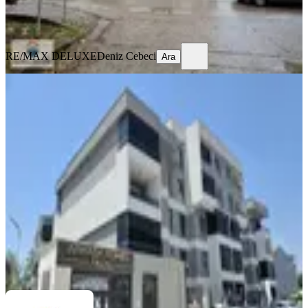
RE/MAX DELUXE
Deniz Cebeci
Ara
RE/MAX DELUXE
Deniz Cebeci
Ara
MANZARALI
%
2
Yahya Kaptanda! 40 M2 Teraslı
Kaçırılmayacak Fırsat!
İzmit, Yahyakaptan Mahallesi
3+1
·
139 m²
·
4. Kat
·
29.01.2026
10.750.000 ₺
10.950.000 ₺
3 KENT GAYRİMENKUL
Seyfullah Bayram Sağlam
Ara