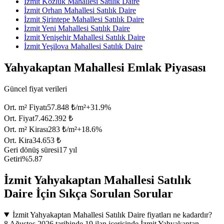
İzmit Kozluk Mahallesi Satılık Daire
İzmit Orhan Mahallesi Satılık Daire
İzmit Şirintepe Mahallesi Satılık Daire
İzmit Yeni Mahallesi Satılık Daire
İzmit Yenişehir Mahallesi Satılık Daire
İzmit Yeşilova Mahallesi Satılık Daire
Yahyakaptan Mahallesi Emlak Piyasası
Güncel fiyat verileri
Ort. m² Fiyatı
57.848 ₺/m²
+
31.9
%
Ort. Fiyat
7.462.392 ₺
Ort. m² Kirası
283 ₺/m²
+
18.6
%
Ort. Kira
34.653 ₺
Geri dönüş süresi
17 yıl
Getiri
%5.87
İzmit Yahyakaptan Mahallesi Satılık
Daire İçin Sıkça Sorulan Sorular
İzmit Yahyakaptan Mahallesi Satılık Daire fiyatları ne kadardır?
8 Ağustos 2026 tarihinde 19 ilan içerisinde İzmit Yahyakaptan