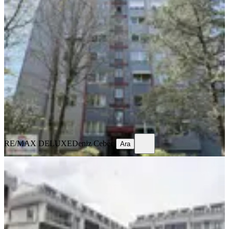
BALKONLU
Yahya Kaptan A Blokta Satılık 3+1
Giriş Kat Daire
İzmit, Yahyakaptan Mahallesi
3+1
·
130 m²
·
1. Kat
·
05.05.2026
6.150.000 ₺
RE/MAX DELUXE
Deniz Cebeci
Ara
RE/MAX DELUXE
Deniz Cebeci
Ara
SİTE İÇİ
Armada 6'da Havuz Ve Cadde Cephe
Full Eşyalı Satılık Lüks Daire
İzmit, Yahyakaptan Mahallesi
3+1
·
160 m²
·
Yüksek giriş
·
12.04.2026