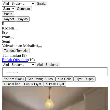
Sırala
Görünüm
Harita
Kaydet
Paylaş
İl
Kocaeli
İlçe
İzmit
Semt
Yahyakaptan Mahallesi
Tümünü Temizle
Tüm İlanlar
(
19
)
Emlak Ofisinden
(
19
)
Akıllı Sıralama
Yatırım Skoru
Geri Dönüş Süresi
Kira Geliri
Fiyatı Düşen
Güncel İlan
Düşük Fiyat
Yüksek Fiyat
YENİ
İzmit Yahya Kaptan Ssk Binasıyanı
3+1 120m2 Arakat Satılık Daire
İzmit, Yahyakaptan Mahallesi