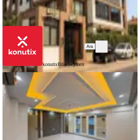
konutix
Bilal Seymen
Ara
Ara
konutix
Bilal Seymen
ÇOCUK PARKI
Yahya Kaptan'ın Gözde Bölgesi
Gökkuşağı Evleri 3+1 Satılık Daire
İzmit, Yahyakaptan Mahallesi
3+1
·
140 m²
·
3. Kat
·
27.07.2026
14.899.000 ₺
ASRINN GAYRİMENKUL
kübra oskay