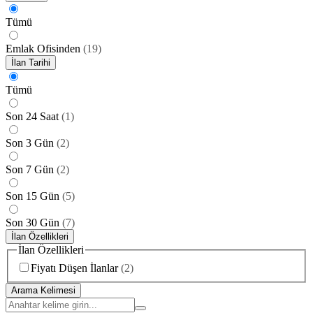
Tümü
Emlak Ofisinden
(
19
)
İlan Tarihi
Tümü
Son 24 Saat
(
1
)
Son 3 Gün
(
2
)
Son 7 Gün
(
2
)
Son 15 Gün
(
5
)
Son 30 Gün
(
7
)
İlan Özellikleri
İlan Özellikleri
Fiyatı Düşen İlanlar
(
2
)
Arama Kelimesi