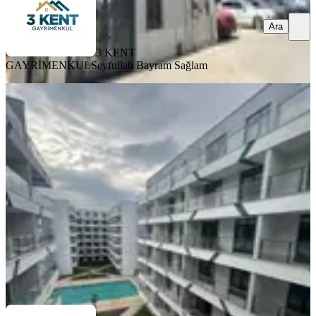
Ara
3 KENT
GAYRİMENKUL
Seyfullah Bayram Sağlam
SIFIR BİNA
Yelken Alfa Kaçırılmayacak Fırsat
1+0 Satılık Daire Full Eşyalı
İzmit, Yahyakaptan Mahallesi
Stüdyo
·
33 m²
·
Düz Giriş (Zemin)
·
26.01.2026
3.250.000 ₺
OPTIMUM GAYRİMENKUL YATIRIM
Mehmet Emin Demirtürk
Ara