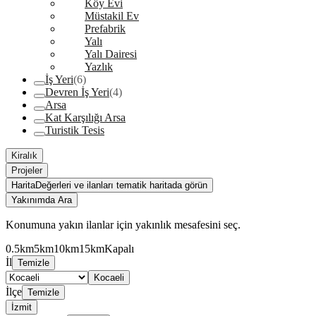
Köy Evi
Müstakil Ev
Prefabrik
Yalı
Yalı Dairesi
Yazlık
İş Yeri
(6)
Devren İş Yeri
(4)
Arsa
Kat Karşılığı Arsa
Turistik Tesis
Kiralık
Projeler
Harita
Değerleri ve ilanları tematik haritada görün
Yakınımda Ara
Konumuna yakın ilanlar için yakınlık mesafesini seç.
0.5km
5km
10km
15km
Kapalı
İl
Temizle
Kocaeli
İlçe
Temizle
İzmit