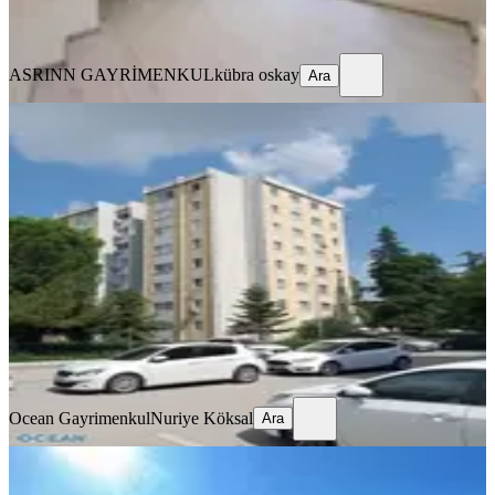
Ara
ASRINN GAYRİMENKUL
kübra oskay
Ara
BALKONLU
Yahya Kaptan Mahallesi'nde
Bulunan 3+1 Dairemiz Satılıktır
İzmit, Yahyakaptan Mahallesi
3+1
·
125 m²
·
6. Kat
·
20.07.2026
6.750.000 ₺
Ocean Gayrimenkul
Nuriye Köksal
Ara
Ocean Gayrimenkul
Nuriye Köksal
Ara
SİTE İÇİ
Armada 6 Da Önü Açık Panoramik