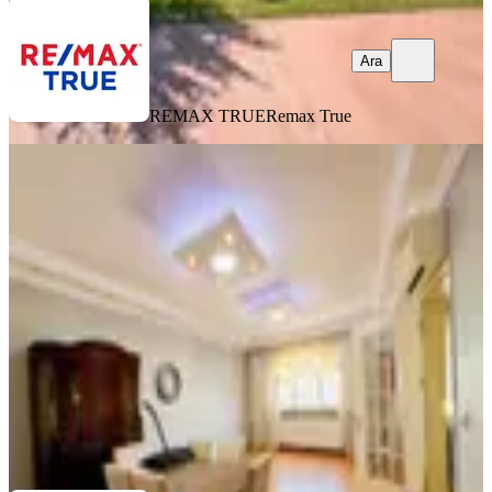
Ara
REMAX TRUE
Remax True
MANZARALI
Y.kaptan Gross Karşısı Satılık 3+1 İçi
Yapılı (boş, Kiracısız)
İzmit, Yahyakaptan Mahallesi
3+1
·
120 m²
·
8. Kat
·
12.06.2026
6.650.000 ₺
REMAX TRUE
Remax True
Ara