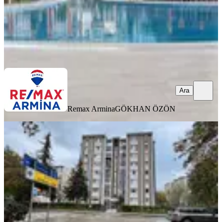
Remax Armina
GÖKHAN ÖZÖN
Ara
Ara
Remax Armina
GÖKHAN ÖZÖN
SİTE İÇİ
Yahya Kaptan Arasta Park Avm
Karşısı Satılık 3+1 Masrafsız Daire
İzmit, Yahyakaptan Mahallesi
3+1
·
130 m²
·
7. Kat
·
10.02.2026
5.850.000 ₺