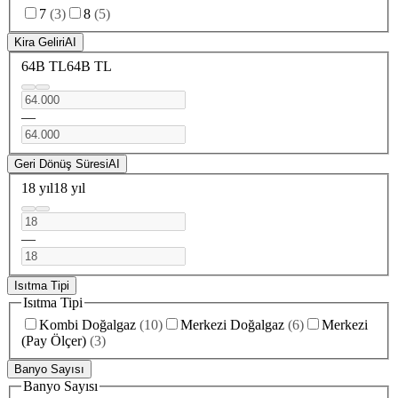
7
(
3
)
8
(
5
)
Kira Geliri
AI
64B TL
64B TL
—
Geri Dönüş Süresi
AI
18 yıl
18 yıl
—
Isıtma Tipi
Isıtma Tipi
Kombi Doğalgaz
(
10
)
Merkezi Doğalgaz
(
6
)
Merkezi
(Pay Ölçer)
(
3
)
Banyo Sayısı
Banyo Sayısı