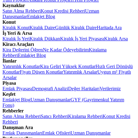
Kaynaklar
Satın Alma Rehberi
Konut Kredisi Rehberi
Uzman
Danışmanlar
Emlakjet Blog
Konut
Kiralık Konut
Kiralık Daire
Günlük Kiralık Daire
Haritada Ara
İş Yeri & Arsa
Kiralık İş Yeri
Kiralık Dükkan
Kiralık İş Yeri Piyasası
Kiralık Arsa
Kiracı Araçları
Kira Değerini Öğren
Ne Kadar Ödeyebilirim
Kiralama
Rehberi
Emlakjet Blog
İlanlar
Yatırımlık Konutlar
Kira Geliri Yüksek Konutlar
Hızlı Geri Dönüşlü
Konutlar
Fiyatı Düşen Konutlar
Yatırımlık Arsalar
Uygun m² Fiyatlı
Arsalar
Piyasa
Emlak Piyasası
Demografi Analizi
Değer Haritaları
Verilerimiz
Keşfet
Emlakjet Blog
Uzman Danışmanlar
GYF (Gayrimenkul Yatırım
Fonu)
Rehberler
Satın Alma Rehberi
Satıcı Rehberi
Kiralama Rehberi
Konut Kredisi
Rehberi
Danışman Ara
Emlak Danışmanları
Emlak Ofisleri
Uzman Danışmanlar