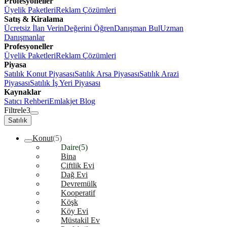
Profesyoneller
Üyelik Paketleri
Reklam Çözümleri
Satış & Kiralama
Ücretsiz İlan Verin
Değerini Öğren
Danışman Bul
Uzman
Danışmanlar
Profesyoneller
Üyelik Paketleri
Reklam Çözümleri
Piyasa
Satılık Konut Piyasası
Satılık Arsa Piyasası
Satılık Arazi
Piyasası
Satılık İş Yeri Piyasası
Kaynaklar
Satıcı Rehberi
Emlakjet Blog
Filtrele
3
Satılık
Konut
(5)
Daire
(5)
Bina
Çiftlik Evi
Dağ Evi
Devremülk
Kooperatif
Köşk
Köy Evi
Müstakil Ev