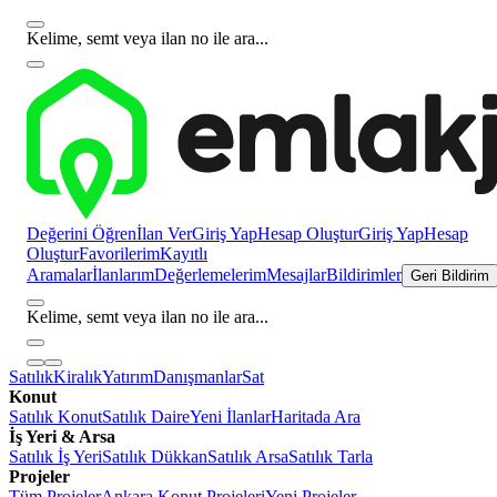
Kelime, semt veya ilan no ile ara...
Değerini Öğren
İlan Ver
Giriş Yap
Hesap Oluştur
Giriş Yap
Hesap
Oluştur
Favorilerim
Kayıtlı
Aramalar
İlanlarım
Değerlemelerim
Mesajlar
Bildirimler
Geri Bildirim
Kelime, semt veya ilan no ile ara...
Satılık
Kiralık
Yatırım
Danışmanlar
Sat
Konut
Satılık Konut
Satılık Daire
Yeni İlanlar
Haritada Ara
İş Yeri & Arsa
Satılık İş Yeri
Satılık Dükkan
Satılık Arsa
Satılık Tarla
Projeler
Tüm Projeler
Ankara Konut Projeleri
Yeni Projeler