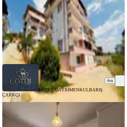
İzmit, Gündoğdu Mahallesi
2+1
·
105 m²
·
3. Kat
·
08.08.2026
3.525.000 ₺
LOTUS GAYRİMENKUL
BARIŞ ÇARKÇI
Ara
Ara
LOTUS GAYRİMENKUL
BARIŞ
ÇARKÇI
YENİ
İzmit Yahya Kaptan Ssk Binasıyanı
3+1 120m2 Arakat Satılık Daire