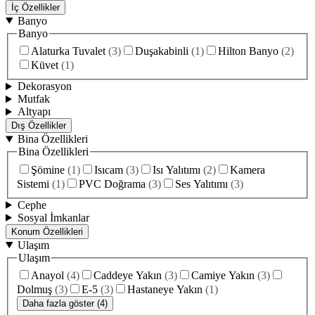
İç Özellikler
Banyo
Banyo
Alaturka Tuvalet
(
3
)
Duşakabinli
(
1
)
Hilton Banyo
(
2
)
Küvet
(
1
)
Dekorasyon
Mutfak
Altyapı
Dış Özellikler
Bina Özellikleri
Bina Özellikleri
Şömine
(
1
)
Isıcam
(
3
)
Isı Yalıtımı
(
2
)
Kamera
Sistemi
(
1
)
PVC Doğrama
(
3
)
Ses Yalıtımı
(
3
)
Cephe
Sosyal İmkanlar
Konum Özellikleri
Ulaşım
Ulaşım
Anayol
(
4
)
Caddeye Yakın
(
3
)
Camiye Yakın
(
3
)
Dolmuş
(
3
)
E-5
(
3
)
Hastaneye Yakın
(
1
)
Daha fazla göster (4)