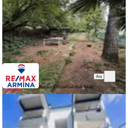
3+1
·
120 m²
·
4. Kat
·
06.08.2026
2.675.000 ₺
Remax Armina
Yadullah Aktaş
Ara
Ara
Remax Armina
Yadullah Aktaş
BALKONLU
Şehir Hastanesi Karşısı Mektebim
Koleji Üstü 3+1
İzmit, Gündoğdu Mahallesi