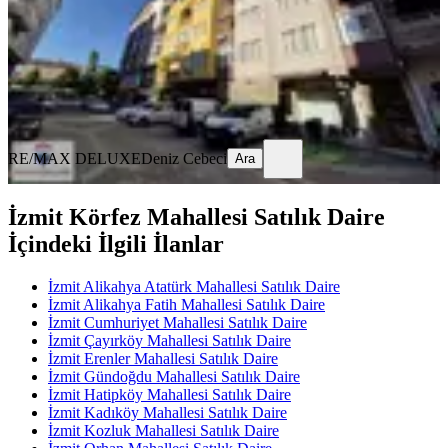
2.200.000 ₺
RE/MAX DELUXE
Deniz Cebeci
Ara
RE/MAX DELUXE
Deniz Cebeci
Ara
İzmit Körfez Mahallesi Satılık Daire
İçindeki İlgili İlanlar
İzmit Alikahya Atatürk Mahallesi Satılık Daire
İzmit Alikahya Fatih Mahallesi Satılık Daire
İzmit Cumhuriyet Mahallesi Satılık Daire
İzmit Çayırköy Mahallesi Satılık Daire
İzmit Erenler Mahallesi Satılık Daire
İzmit Gündoğdu Mahallesi Satılık Daire
İzmit Hatipköy Mahallesi Satılık Daire
İzmit Kadıköy Mahallesi Satılık Daire
İzmit Kozluk Mahallesi Satılık Daire