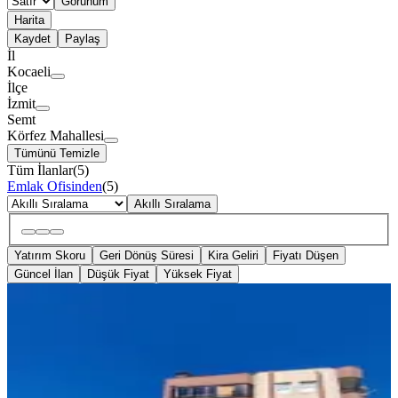
Görünüm
Harita
Kaydet
Paylaş
İl
Kocaeli
İlçe
İzmit
Semt
Körfez Mahallesi
Tümünü Temizle
Tüm İlanlar
(
5
)
Emlak Ofisinden
(
5
)
Akıllı Sıralama
Yatırım Skoru
Geri Dönüş Süresi
Kira Geliri
Fiyatı Düşen
Güncel İlan
Düşük Fiyat
Yüksek Fiyat
ŞÖMİNELİ
İzmit Merkez, 42 Evler, 3 Cepheli,4+1,
Ebeveyn Banyolu, Ara Kat!
İzmit, Körfez Mahallesi
4+1
·
170 m²
·
3. Kat
·
05.08.2026