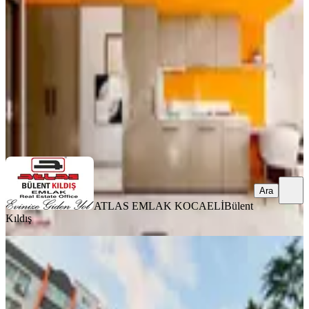
İzmit, Yeşilova Mahallesi
Stüdyo
·
50 m²
·
2. Kat
·
07.08.2026
2.650.000 ₺
ATLAS EMLAK KOCAELİ
Bülent Kıldış
Ara
Ara
ATLAS EMLAK KOCAELİ
Bülent
Kıldış
YENİ
Yuvam Akarcada Tamamen
Yenilenmiş 2+1 Satılık Daire |
Masrafsız