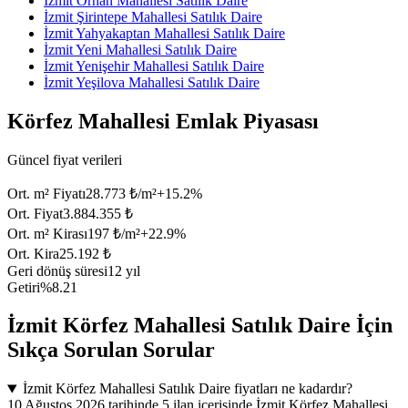
İzmit Orhan Mahallesi Satılık Daire
İzmit Şirintepe Mahallesi Satılık Daire
İzmit Yahyakaptan Mahallesi Satılık Daire
İzmit Yeni Mahallesi Satılık Daire
İzmit Yenişehir Mahallesi Satılık Daire
İzmit Yeşilova Mahallesi Satılık Daire
Körfez Mahallesi Emlak Piyasası
Güncel fiyat verileri
Ort. m² Fiyatı
28.773 ₺/m²
+
15.2
%
Ort. Fiyat
3.884.355 ₺
Ort. m² Kirası
197 ₺/m²
+
22.9
%
Ort. Kira
25.192 ₺
Geri dönüş süresi
12 yıl
Getiri
%8.21
İzmit Körfez Mahallesi Satılık Daire İçin
Sıkça Sorulan Sorular
İzmit Körfez Mahallesi Satılık Daire fiyatları ne kadardır?
10 Ağustos 2026 tarihinde 5 ilan içerisinde İzmit Körfez Mahallesi