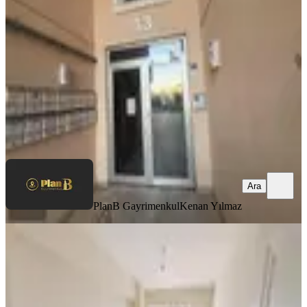
İzmit, Alikahya Atatürk Mahallesi
3+1
·
150 m²
·
Yüksek giriş
·
06.08.2026
7.000.000 ₺
PlanB Gayrimenkul
Kenan Yılmaz
Ara
Ara
PlanB Gayrimenkul
Kenan Yılmaz
YENİ
Respark 3te, Ebeveyn Banyolu &
Giyinme Odalı Lüks 2+1! Ara Kat
İzmit, Gündoğdu Mahallesi