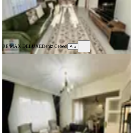
6.600.000 ₺
RE/MAX DELUXE
Deniz Cebeci
Ara
RE/MAX DELUXE
Deniz Cebeci
Ara
YENİ
İzmit Merkezi Konum 2+1arakat
120m2 Bakımlı Satılık Daire
İzmit, Kozluk Mahallesi
2+1
·
120 m²
·
5. Kat
·
06.08.2026
3.150.000 ₺
LOTUS GAYRİMENKUL
Nazlı Kurt Hoşoğlu