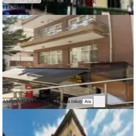
DEĞERİNİBİLİR EMLAK
TEKNOLOJİLERİ A.Ş.
Elif Şen
YENİ
İzmit Kozluk Doyum Gıda Üstü 2+1
Satılık Daire
İzmit, Kozluk Mahallesi
2+1
·
90 m²
·
1. Kat
·
08.08.2026
2.700.000 ₺
ASRINN GAYRİMENKUL
kübra oskay
Ara
ASRINN GAYRİMENKUL
kübra oskay
Ara
YENİ
Fırsat !!! Boğazova Caddesi
Manzaralı Satılık 2+1 Dubleks Daire