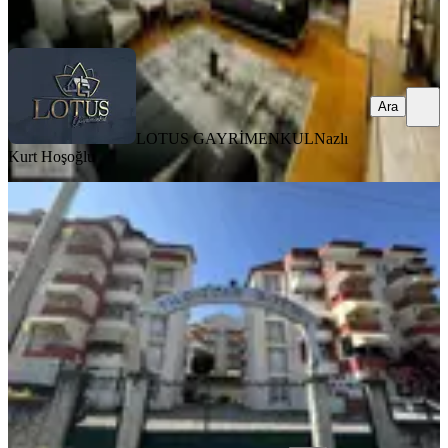
Ara
Ara
LOTUS GAYRİMENKUL
Nazlı
Kurt Hoşoğlu
SİTE İÇİ
İzmit Gündoğdu Yıldızlar Sitesinde
Satılık 3+1 Bahçe Dubleks
İzmit, Tepeköy Mahallesi
3+1
·
140 m²
·
Bahçe katı
·
08.08.2026
4.900.000 ₺
RE/MAX DELUXE
SELAMİ KARA
Ara