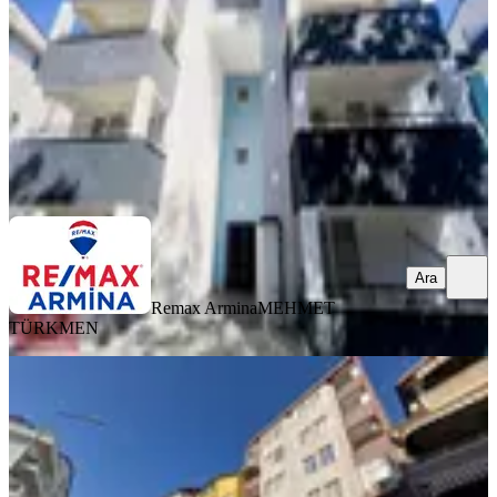
3+1
·
130 m²
·
Düz Giriş (Zemin)
·
06.08.2026
5.450.000 ₺
Remax Armina
MEHMET TÜRKMEN
Ara
Ara
Remax Armina
MEHMET
TÜRKMEN
BALKONLU
Kadıköy Mahallesinde 2+1 Merkezi
Konumda Satılık Daire
İzmit, Kadıköy Mahallesi
2+1
·
95 m²
·
4. Kat
·
06.08.2026