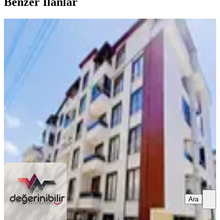
Benzer İlanlar
YENİ
Orduevi Mevkinde Satılık 2+1 Daire
İzmit, Kozluk Mahallesi
2+1
·
85 m²
·
3. Kat
·
09.08.2026
4.650.000 ₺
DEĞERİNİBİLİR EMLAK TEKNOLOJİLERİ A.Ş.
Elif Şen
Ara
Ara