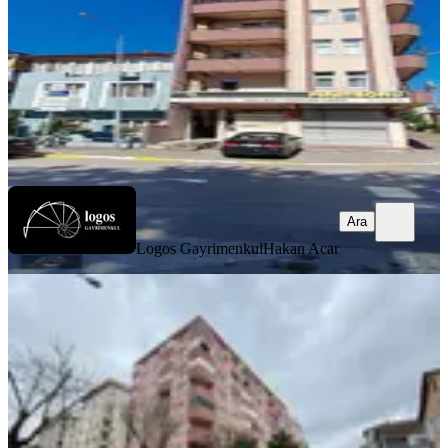
3.150.000 ₺
Logos Gayrimenkul
Hakan Acar
Ara
Ara
Logos Gayrimenkul
Hakan Acar
MANZARALI
%
2
Busem Emlaktan İzmit İn Kalbinde
3+1 - 130 M2 Arakat Daire
İzmit, Körfez Mahallesi
3+1
·
130 m²
·
4. Kat
·
02.07.2026
2.600.000 ₺
2.650.000 ₺