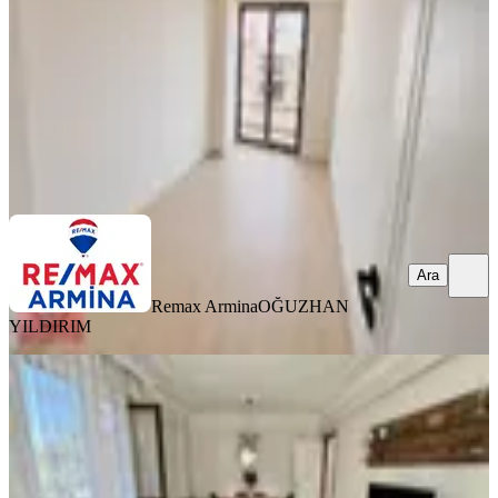
2+1
·
122 m²
·
2. Kat
·
06.08.2026
6.400.000 ₺
Remax Armina
OĞUZHAN YILDIRIM
Ara
Ara
Remax Armina
OĞUZHAN
YILDIRIM
YENİ
İzmit Hatipköy Solin Konutların'da
Geniş 3+1 140m2 Satılık Daire
İzmit, Hatipköy Mahallesi
3+1
·
158 m²
·
2. Kat
·
06.08.2026