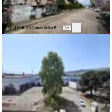
BUSEM EMLAK
Osman Selim Bulut
Ara
BUSEM EMLAK
Osman Selim Bulut
Ara
KOMBİLİ
İzmit Merkez De Tramvaya Yürüme
Mesafesinde 3+1 Satılık Daire.
İzmit, Körfez Mahallesi
3+1
·
110 m²
·
3. Kat
·
24.05.2026
3.250.000 ₺
RE/MAX ÇARŞI
Feyza Top
Ara