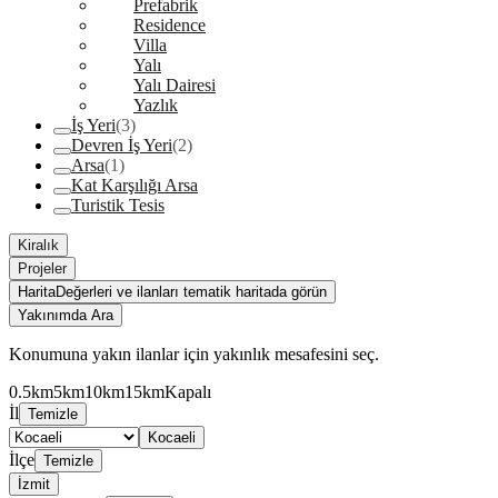
Prefabrik
Residence
Villa
Yalı
Yalı Dairesi
Yazlık
İş Yeri
(3)
Devren İş Yeri
(2)
Arsa
(1)
Kat Karşılığı Arsa
Turistik Tesis
Kiralık
Projeler
Harita
Değerleri ve ilanları tematik haritada görün
Yakınımda Ara
Konumuna yakın ilanlar için yakınlık mesafesini seç.
0.5km
5km
10km
15km
Kapalı
İl
Temizle
Kocaeli
İlçe
Temizle
İzmit