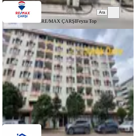
Ara
RE/MAX ÇARŞI
Feyza Top
MANZARALI
%
4
Kocaeli İzmit Körfez 42 Evler Mah
Satılık Arakat 3+1 Daire
İzmit, Körfez Mahallesi
3+1
·
130 m²
·
5. Kat
·
14.05.2026
2.990.000 ₺
3.100.000 ₺
Logo İzz Gayrimenkul
Sedat Kaba
Ara