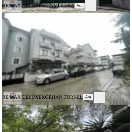
RE/MAX DELUXE
SELAMİ KARA
Ara
BALKONLU
Yenişehir De 230 M'2 4+1 Ultraluks
Özel Yapım Satılık Daire
İzmit, Yenişehir Mahallesi
4+1
·
260 m²
·
2. Kat
·
08.08.2026
6.750.000 ₺
RE/MAX DELUXE
KORHAN TÜRKEL
Ara
RE/MAX DELUXE
KORHAN TÜRKEL
Ara
SİTE İÇİ
Re/max Arminadan Şirintepede 3+1
Ara Kat Fırsatı!
İzmit, Şirintepe Mahallesi