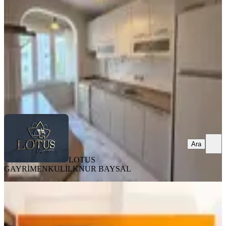
İzmit, Yahyakaptan Mahallesi
3+1
·
120 m²
·
4. Kat
·
08.08.2026
5.700.000 ₺
LOTUS GAYRİMENKUL
İLKNUR BAYSAL
Ara
Ara
LOTUS
GAYRİMENKUL
İLKNUR BAYSAL
YENİ
Yahyakaptan Yanı Yeşılova'da Full
Eşyalı 1+0 Residence Daire