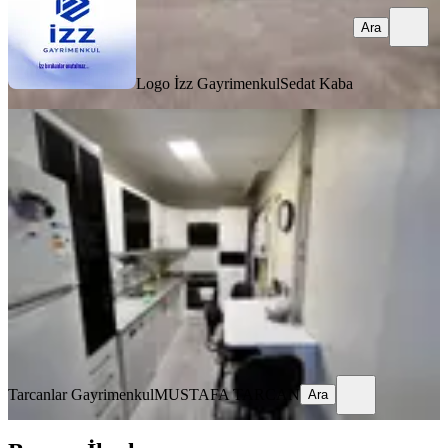
Ara
Logo İzz Gayrimenkul
Sedat Kaba
MANZARALI
Tarcanlar'dan Kandıra Sapağı'nda
Ara Kat Asansörlü 3+1 Daire
İzmit, Körfez Mahallesi
3+1
·
110 m²
·
3. Kat
·
13.05.2026
3.200.000 ₺
Tarcanlar Gayrimenkul
MUSTAFA TARCAN
Ara
Tarcanlar Gayrimenkul
MUSTAFA TARCAN
Ara