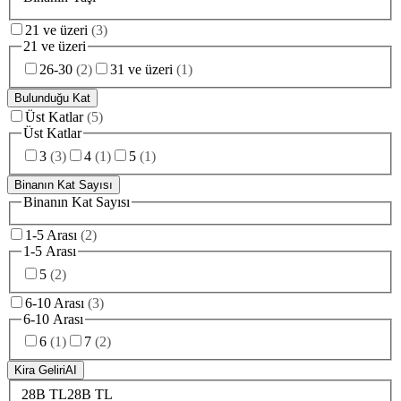
21 ve üzeri
(
3
)
21 ve üzeri
26-30
(
2
)
31 ve üzeri
(
1
)
Bulunduğu Kat
Üst Katlar
(
5
)
Üst Katlar
3
(
3
)
4
(
1
)
5
(
1
)
Binanın Kat Sayısı
Binanın Kat Sayısı
1-5 Arası
(
2
)
1-5 Arası
5
(
2
)
6-10 Arası
(
3
)
6-10 Arası
6
(
1
)
7
(
2
)
Kira Geliri
AI
28B TL
28B TL