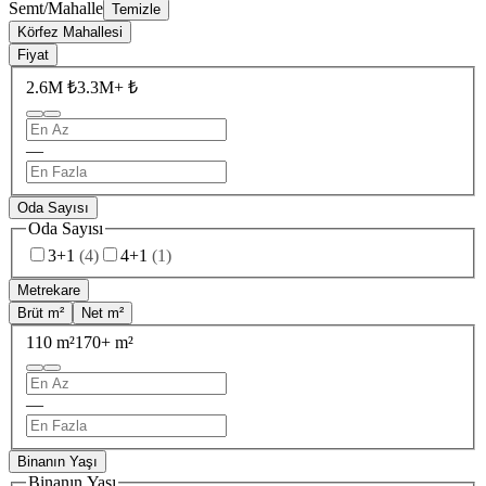
Semt/Mahalle
Temizle
Körfez Mahallesi
Fiyat
2.6M ₺
3.3M+ ₺
—
Oda Sayısı
Oda Sayısı
3+1
(
4
)
4+1
(
1
)
Metrekare
Brüt m²
Net m²
110 m²
170+ m²
—
Binanın Yaşı
Binanın Yaşı