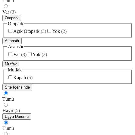
Tümü
Var
(
3
)
Otopark
Otopark
Açık Otopark
(
3
)
Yok
(
2
)
Asansör
Asansör
Var
(
3
)
Yok
(
2
)
Mutfak
Mutfak
Kapalı
(
5
)
Site İçerisinde
Tümü
Hayır
(
5
)
Eşya Durumu
Tümü