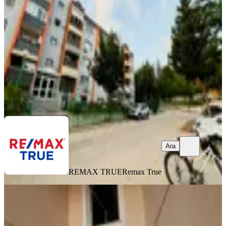
İzmit, Akarca Mahallesi
2+1
·
85 m²
·
5. Kat
·
06.08.2026
4.150.000 ₺
REMAX TRUE
Remax True
Ara
Ara
REMAX TRUE
Remax True
YENİ
Huzurun Ve Güvenin Adresi
Kavanyumda 819 Ada