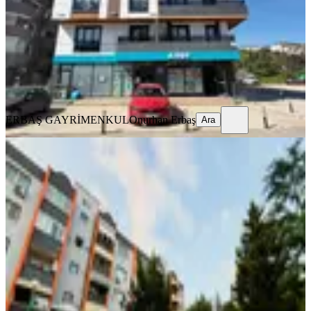
3+1
·
115 m²
·
1. Kat
·
17.07.2026
5.800.000 ₺
Yatırım Skoru
:
61
Fırsat
ERBAŞ GAYRİMENKUL
Onurhan Erbaş
Ara
ERBAŞ GAYRİMENKUL
Onurhan Erbaş
Ara
YENİ
Yuvam Akarcada Tamamen
Yenilenmiş 2+1 Satılık Daire |
Masrafsız
İzmit, Akarca Mahallesi
2+1
·
85 m²
·
5. Kat
·
06.08.2026
4.150.000 ₺