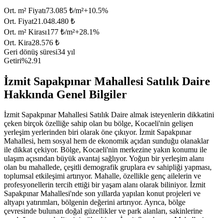
Ort. m² Fiyatı
73.085 ₺/m²
+
10.5
%
Ort. Fiyat
21.048.480 ₺
Ort. m² Kirası
177 ₺/m²
+
28.1
%
Ort. Kira
28.576 ₺
Geri dönüş süresi
34 yıl
Getiri
%2.91
İzmit Sapakpınar Mahallesi Satılık Daire
Hakkında Genel Bilgiler
İzmit Sapakpınar Mahallesi Satılık Daire almak isteyenlerin dikkatini
çeken birçok özelliğe sahip olan bu bölge, Kocaeli'nin gelişen
yerleşim yerlerinden biri olarak öne çıkıyor. İzmit Sapakpınar
Mahallesi, hem sosyal hem de ekonomik açıdan sunduğu olanaklar
ile dikkat çekiyor. Bölge, Kocaeli'nin merkezine yakın konumu ile
ulaşım açısından büyük avantaj sağlıyor. Yoğun bir yerleşim alanı
olan bu mahallede, çeşitli demografik gruplara ev sahipliği yapması,
toplumsal etkileşimi artırıyor. Mahalle, özellikle genç ailelerin ve
profesyonellerin tercih ettiği bir yaşam alanı olarak biliniyor. İzmit
Sapakpınar Mahallesi'nde son yıllarda yapılan konut projeleri ve
altyapı yatırımları, bölgenin değerini artırıyor. Ayrıca, bölge
çevresinde bulunan doğal güzellikler ve park alanları, sakinlerine