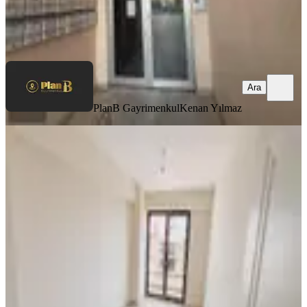
PlanB Gayrimenkul
Kenan Yılmaz
Ara
Ara
PlanB Gayrimenkul
Kenan Yılmaz
YENİ
Respark 3te, Ebeveyn Banyolu &
Giyinme Odalı Lüks 2+1! Ara Kat
İzmit, Gündoğdu Mahallesi
2+1
·
122 m²
·
2. Kat
·
06.08.2026
6.400.000 ₺
Remax Armina
OĞUZHAN YILDIRIM