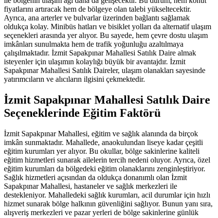
ile bölgenin ulaşım ağı daha da gelişecektir. Bu durum, hem konut
fiyatlarını artıracak hem de bölgeye olan talebi yükseltecektir.
Ayrıca, ana arterler ve bulvarlar üzerinden bağlantı sağlamak
oldukça kolay. Minibüs hatları ve bisiklet yolları da alternatif ulaşım
seçenekleri arasında yer alıyor. Bu sayede, hem çevre dostu ulaşım
imkânları sunulmakta hem de trafik yoğunluğu azaltılmaya
çalışılmaktadır. İzmit Sapakpınar Mahallesi Satılık Daire almak
isteyenler için ulaşımın kolaylığı büyük bir avantajdır. İzmit
Sapakpınar Mahallesi Satılık Daireler, ulaşım olanakları sayesinde
yatırımcıların ve alıcıların ilgisini çekmektedir.
İzmit Sapakpınar Mahallesi Satılık Daire
Seçeneklerinde Eğitim Faktörü
İzmit Sapakpınar Mahallesi, eğitim ve sağlık alanında da birçok
imkân sunmaktadır. Mahallede, anaokulundan liseye kadar çeşitli
eğitim kurumları yer alıyor. Bu okullar, bölge sakinlerine kaliteli
eğitim hizmetleri sunarak ailelerin tercih nedeni oluyor. Ayrıca, özel
eğitim kurumları da bölgedeki eğitim olanaklarını zenginleştiriyor.
Sağlık hizmetleri açısından da oldukça donanımlı olan İzmit
Sapakpınar Mahallesi, hastaneler ve sağlık merkezleri ile
destekleniyor. Mahalledeki sağlık kurumları, acil durumlar için hızlı
hizmet sunarak bölge halkının güvenliğini sağlıyor. Bunun yanı sıra,
alışveriş merkezleri ve pazar yerleri de bölge sakinlerine günlük