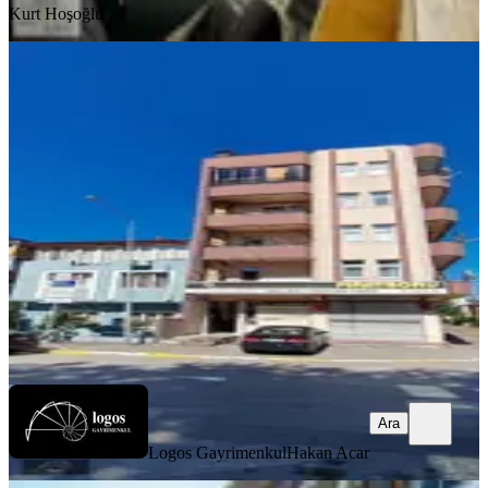
Kurt Hoşoğlu
YENİ
İzmit Merkez, 42 Evler, 3 Cepheli,4+1,
Ebeveyn Banyolu, Ara Kat!
İzmit, Körfez Mahallesi
4+1
·
170 m²
·
3. Kat
·
05.08.2026
3.150.000 ₺
Logos Gayrimenkul
Hakan Acar
Ara
Ara
Logos Gayrimenkul
Hakan Acar