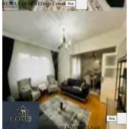
RE/MAX DELUXE
Deniz Cebeci
Ara
YENİ
İzmit Merkezi Konum 2+1arakat
120m2 Bakımlı Satılık Daire
İzmit, Kozluk Mahallesi
2+1
·
120 m²
·
5. Kat
·
06.08.2026
3.150.000 ₺
LOTUS GAYRİMENKUL
Nazlı Kurt Hoşoğlu
Ara
Ara
LOTUS GAYRİMENKUL
Nazlı