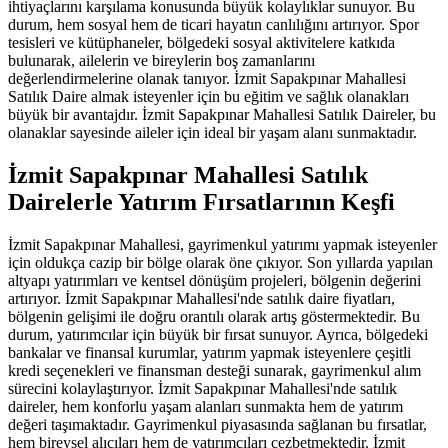
ihtiyaçlarını karşılama konusunda büyük kolaylıklar sunuyor. Bu
durum, hem sosyal hem de ticari hayatın canlılığını artırıyor. Spor
tesisleri ve kütüphaneler, bölgedeki sosyal aktivitelere katkıda
bulunarak, ailelerin ve bireylerin boş zamanlarını
değerlendirmelerine olanak tanıyor. İzmit Sapakpınar Mahallesi
Satılık Daire almak isteyenler için bu eğitim ve sağlık olanakları
büyük bir avantajdır. İzmit Sapakpınar Mahallesi Satılık Daireler, bu
olanaklar sayesinde aileler için ideal bir yaşam alanı sunmaktadır.
İzmit Sapakpınar Mahallesi Satılık
Dairelerle Yatırım Fırsatlarının Keşfi
İzmit Sapakpınar Mahallesi, gayrimenkul yatırımı yapmak isteyenler
için oldukça cazip bir bölge olarak öne çıkıyor. Son yıllarda yapılan
altyapı yatırımları ve kentsel dönüşüm projeleri, bölgenin değerini
artırıyor. İzmit Sapakpınar Mahallesi'nde satılık daire fiyatları,
bölgenin gelişimi ile doğru orantılı olarak artış göstermektedir. Bu
durum, yatırımcılar için büyük bir fırsat sunuyor. Ayrıca, bölgedeki
bankalar ve finansal kurumlar, yatırım yapmak isteyenlere çeşitli
kredi seçenekleri ve finansman desteği sunarak, gayrimenkul alım
sürecini kolaylaştırıyor. İzmit Sapakpınar Mahallesi'nde satılık
daireler, hem konforlu yaşam alanları sunmakta hem de yatırım
değeri taşımaktadır. Gayrimenkul piyasasında sağlanan bu fırsatlar,
hem bireysel alıcıları hem de yatırımcıları cezbetmektedir. İzmit