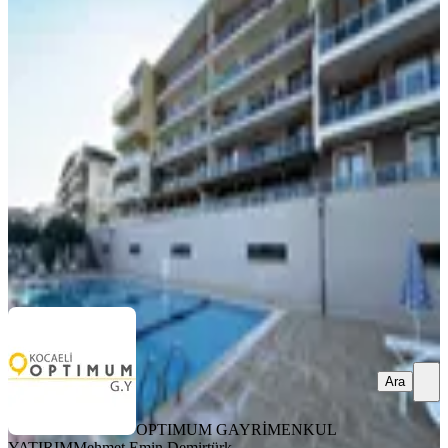
YENİ
Kw Arven'den Bağçeşme Hanzade
Evleri 3+1 Bahçe Dubleks Daire
İzmit, Turgut Mahallesi
3+1
·
173 m²
·
Bahçe katı
·
05.08.2026
7.980.000 ₺
OPTIMUM GAYRİMENKUL YATIRIM
Mehmet Emin Demirtürk
Ara
Ara
OPTIMUM GAYRİMENKUL
YATIRIM
Mehmet Emin Demirtürk