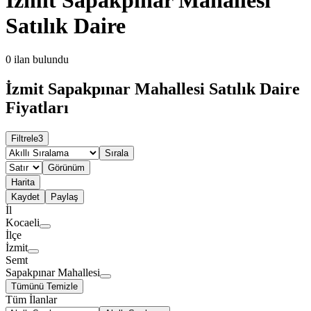
Satılık Daire
0
ilan bulundu
İzmit Sapakpınar Mahallesi Satılık Daire
Fiyatları
Filtrele
3
Sırala
Görünüm
Harita
Kaydet
Paylaş
İl
Kocaeli
İlçe
İzmit
Semt
Sapakpınar Mahallesi
Tümünü Temizle
Tüm İlanlar