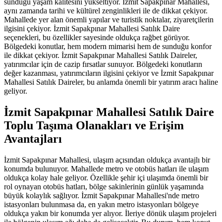
sunduğu yaşam kalitesini yükseltiyor. İzmit Sapakpınar Mahallesi,
aynı zamanda tarihi ve kültürel zenginlikleri ile de dikkat çekiyor.
Mahallede yer alan önemli yapılar ve turistik noktalar, ziyaretçilerin
ilgisini çekiyor. İzmit Sapakpınar Mahallesi Satılık Daire
seçenekleri, bu özellikler sayesinde oldukça rağbet görüyor.
Bölgedeki konutlar, hem modern mimarisi hem de sunduğu konfor
ile dikkat çekiyor. İzmit Sapakpınar Mahallesi Satılık Daireler,
yatırımcılar için de cazip fırsatlar sunuyor. Bölgedeki konutların
değer kazanması, yatırımcıların ilgisini çekiyor ve İzmit Sapakpınar
Mahallesi Satılık Daireler, bu anlamda önemli bir yatırım aracı haline
geliyor.
İzmit Sapakpınar Mahallesi Satılık Daire
Toplu Taşıma Olanakları ve Erişim
Avantajları
İzmit Sapakpınar Mahallesi, ulaşım açısından oldukça avantajlı bir
konumda bulunuyor. Mahallede metro ve otobüs hatları ile ulaşım
oldukça kolay hale geliyor. Özellikle şehir içi ulaşımda önemli bir
rol oynayan otobüs hatları, bölge sakinlerinin günlük yaşamında
büyük kolaylık sağlıyor. İzmit Sapakpınar Mahallesi'nde metro
istasyonları bulunmasa da, en yakın metro istasyonları bölgeye
oldukça yakın bir konumda yer alıyor. İleriye dönük ulaşım projeleri