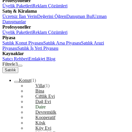
Profesyoneller
Üyelik Paketleri
Reklam Çözümleri
Satış & Kiralama
Ücretsiz İlan Verin
Değerini Öğren
Danışman Bul
Uzman
Danışmanlar
Profesyoneller
Üyelik Paketleri
Reklam Çözümleri
Piyasa
Satılık Konut Piyasası
Satılık Arsa Piyasası
Satılık Arazi
Piyasası
Satılık İş Yeri Piyasası
Kaynaklar
Satıcı Rehberi
Emlakjet Blog
Filtrele
3
Satılık
Konut
(1)
Villa
(1)
Bina
Çiftlik Evi
Dağ Evi
Daire
Devremülk
Kooperatif
Köşk
Köy Evi