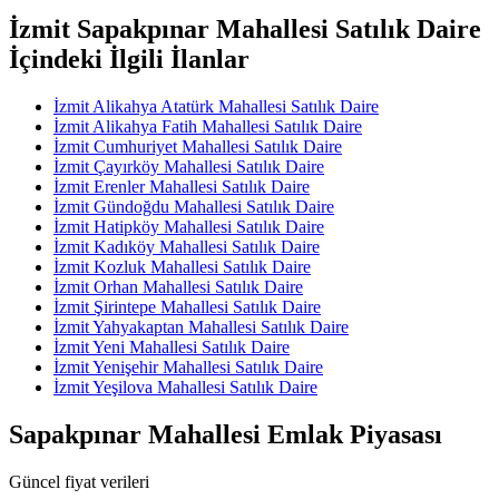
İzmit Sapakpınar Mahallesi Satılık Daire
İçindeki İlgili İlanlar
İzmit Alikahya Atatürk Mahallesi Satılık Daire
İzmit Alikahya Fatih Mahallesi Satılık Daire
İzmit Cumhuriyet Mahallesi Satılık Daire
İzmit Çayırköy Mahallesi Satılık Daire
İzmit Erenler Mahallesi Satılık Daire
İzmit Gündoğdu Mahallesi Satılık Daire
İzmit Hatipköy Mahallesi Satılık Daire
İzmit Kadıköy Mahallesi Satılık Daire
İzmit Kozluk Mahallesi Satılık Daire
İzmit Orhan Mahallesi Satılık Daire
İzmit Şirintepe Mahallesi Satılık Daire
İzmit Yahyakaptan Mahallesi Satılık Daire
İzmit Yeni Mahallesi Satılık Daire
İzmit Yenişehir Mahallesi Satılık Daire
İzmit Yeşilova Mahallesi Satılık Daire
Sapakpınar Mahallesi Emlak Piyasası
Güncel fiyat verileri