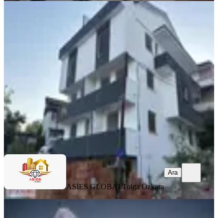
YENİ
İzmit Merkezde Deniz Manzaralı Sıfır
2+1 Arakat Daire
İzmit, Zabıtan Mahallesi
2+1
·
105 m²
·
2. Kat
·
05.08.2026
3.700.000 ₺
ASİES GLOBAL
Tolga Özkara
Ara
Ara
ASİES GLOBAL
Tolga Özkara
YENİ
Turyap'tan Zeray Dora Hill'de Lüks