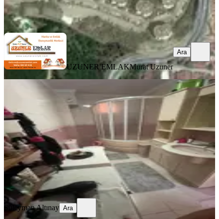
UZUNER EMLAK
Murat Uzuner
Ara
Ara
UZUNER EMLAK
Murat Uzuner
YENİ
%
3
Acil Satışıl
İzmit, Cedit Mahallesi
2+1
·
95 m²
·
3. Kat
·
05.08.2026
1.750.000 ₺
1.800.000 ₺
Süleyman Altınay
Ara
Süleyman Altınay
Ara