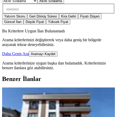
Akıllı Sıralama
Yatırım Skoru
Geri Dönüş Süresi
Kira Geliri
Fiyatı Düşen
Güncel İlan
Düşük Fiyat
Yüksek Fiyat
Bu Kriterlere Uygun İlan Bulunamadı
Arama kriterlerinizi değiştirerek veya daha geniş bir bölgede
arayarak tekrar deneyebilirsiniz.
Daha Geniş Ara
Aramayı Kaydet
Arama kriterlerinize uygun başka ilan bulamadık.
Kriterlerinize
benzer ilanlara göz atabilirsiniz.
Benzer İlanlar
ÖNE ÇIKAN
İzmit Plajyolun'da Satılık 3+1 Arakat
Daire
İzmit, Cumhuriyet Mahallesi