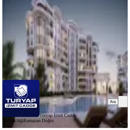
Yaşam
İzmit, Çayırköy Mahallesi
1+1
·
86 m²
·
5. Kat
·
04.08.2026
5.175.000 ₺
Turyap İzmit Cadde Temsilciliği
Ramazan Doğru
Ara
Ara
Turyap İzmit Cadde
Temsilciliği
Ramazan Doğru