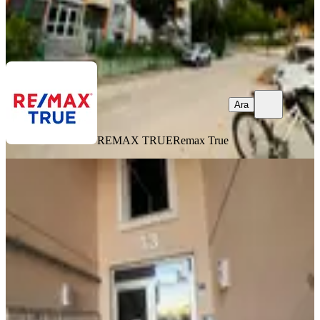
REMAX TRUE
Remax True
Ara
Ara
REMAX TRUE
Remax True
YENİ
Huzurun Ve Güvenin Adresi
Kavanyumda 819 Ada
İzmit, Alikahya Atatürk Mahallesi
3+1
·
150 m²
·
Yüksek giriş
·
06.08.2026
7.000.000 ₺