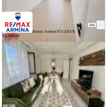
Ara
Ara
Remax Armina
OĞUZHAN
YILDIRIM
YENİ
İzmit Hatipköy Solin Konutların'da
Geniş 3+1 140m2 Satılık Daire
İzmit, Hatipköy Mahallesi
3+1
·
158 m²
·
2. Kat
·
06.08.2026
6.600.000 ₺
RE/MAX DELUXE
Deniz Cebeci
Ara