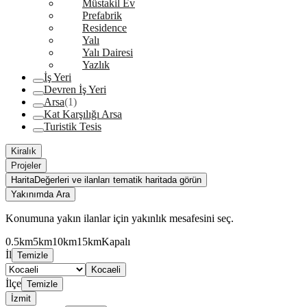
Müstakil Ev
Prefabrik
Residence
Yalı
Yalı Dairesi
Yazlık
İş Yeri
Devren İş Yeri
Arsa
(1)
Kat Karşılığı Arsa
Turistik Tesis
Kiralık
Projeler
Harita
Değerleri ve ilanları tematik haritada görün
Yakınımda Ara
Konumuna yakın ilanlar için yakınlık mesafesini seç.
0.5km
5km
10km
15km
Kapalı
İl
Temizle
Kocaeli
İlçe
Temizle
İzmit