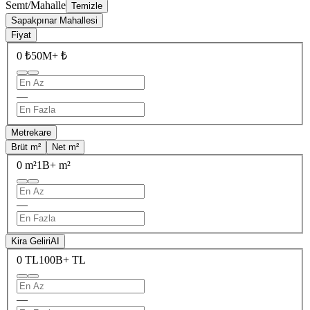
Semt/Mahalle
Temizle
Sapakpınar Mahallesi
Fiyat
0 ₺
50M+ ₺
—
Metrekare
Brüt m²
Net m²
0 m²
1B+ m²
—
Kira Geliri
AI
0 TL
100B+ TL
—