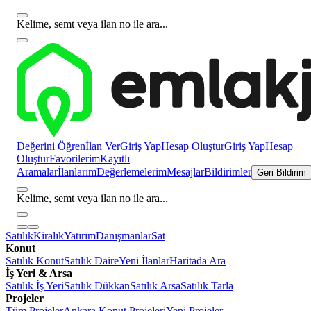
Kelime, semt veya ilan no ile ara...
Değerini Öğren
İlan Ver
Giriş Yap
Hesap Oluştur
Giriş Yap
Hesap
Oluştur
Favorilerim
Kayıtlı
Aramalar
İlanlarım
Değerlemelerim
Mesajlar
Bildirimler
Geri Bildirim
Kelime, semt veya ilan no ile ara...
Satılık
Kiralık
Yatırım
Danışmanlar
Sat
Konut
Satılık Konut
Satılık Daire
Yeni İlanlar
Haritada Ara
İş Yeri & Arsa
Satılık İş Yeri
Satılık Dükkan
Satılık Arsa
Satılık Tarla
Projeler
Tüm Projeler
Ankara Konut Projeleri
Yeni Projeler