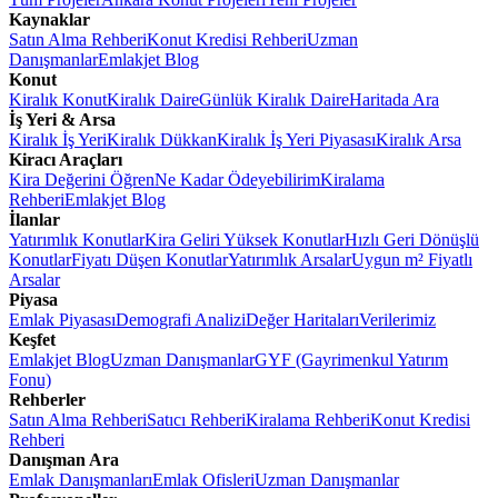
Kaynaklar
Satın Alma Rehberi
Konut Kredisi Rehberi
Uzman
Danışmanlar
Emlakjet Blog
Konut
Kiralık Konut
Kiralık Daire
Günlük Kiralık Daire
Haritada Ara
İş Yeri & Arsa
Kiralık İş Yeri
Kiralık Dükkan
Kiralık İş Yeri Piyasası
Kiralık Arsa
Kiracı Araçları
Kira Değerini Öğren
Ne Kadar Ödeyebilirim
Kiralama
Rehberi
Emlakjet Blog
İlanlar
Yatırımlık Konutlar
Kira Geliri Yüksek Konutlar
Hızlı Geri Dönüşlü
Konutlar
Fiyatı Düşen Konutlar
Yatırımlık Arsalar
Uygun m² Fiyatlı
Arsalar
Piyasa
Emlak Piyasası
Demografi Analizi
Değer Haritaları
Verilerimiz
Keşfet
Emlakjet Blog
Uzman Danışmanlar
GYF (Gayrimenkul Yatırım
Fonu)
Rehberler
Satın Alma Rehberi
Satıcı Rehberi
Kiralama Rehberi
Konut Kredisi
Rehberi
Danışman Ara
Emlak Danışmanları
Emlak Ofisleri
Uzman Danışmanlar