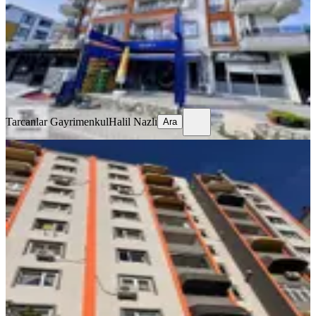
2+1
·
115 m²
·
2. Kat
·
05.08.2026
5.500.000 ₺
Tarcanlar Gayrimenkul
Halil Nazlı
Ara
Tarcanlar Gayrimenkul
Halil Nazlı
Ara
YENİ
İzmit Akçakoca Mahde Eşyalı 2+1
Satılık Daire
İzmit, Akçakoca Mahallesi
2+1
·
90 m²
·
3. Kat
·
05.08.2026
3.700.000 ₺