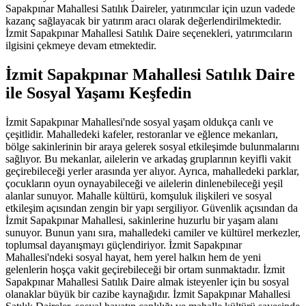
Sapakpınar Mahallesi Satılık Daireler, yatırımcılar için uzun vadede
kazanç sağlayacak bir yatırım aracı olarak değerlendirilmektedir.
İzmit Sapakpınar Mahallesi Satılık Daire seçenekleri, yatırımcıların
ilgisini çekmeye devam etmektedir.
İzmit Sapakpınar Mahallesi Satılık Daire
ile Sosyal Yaşamı Keşfedin
İzmit Sapakpınar Mahallesi'nde sosyal yaşam oldukça canlı ve
çeşitlidir. Mahalledeki kafeler, restoranlar ve eğlence mekanları,
bölge sakinlerinin bir araya gelerek sosyal etkileşimde bulunmalarını
sağlıyor. Bu mekanlar, ailelerin ve arkadaş gruplarının keyifli vakit
geçirebileceği yerler arasında yer alıyor. Ayrıca, mahalledeki parklar,
çocukların oyun oynayabileceği ve ailelerin dinlenebileceği yeşil
alanlar sunuyor. Mahalle kültürü, komşuluk ilişkileri ve sosyal
etkileşim açısından zengin bir yapı sergiliyor. Güvenlik açısından da
İzmit Sapakpınar Mahallesi, sakinlerine huzurlu bir yaşam alanı
sunuyor. Bunun yanı sıra, mahalledeki camiler ve kültürel merkezler,
toplumsal dayanışmayı güçlendiriyor. İzmit Sapakpınar
Mahallesi'ndeki sosyal hayat, hem yerel halkın hem de yeni
gelenlerin hoşça vakit geçirebileceği bir ortam sunmaktadır. İzmit
Sapakpınar Mahallesi Satılık Daire almak isteyenler için bu sosyal
olanaklar büyük bir cazibe kaynağıdır. İzmit Sapakpınar Mahallesi