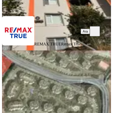
REMAX TRUE
Remax True
Ara
Ara
REMAX TRUE
Remax True
YENİ
Kocaeli İzmit Kent Konut 2. Etap E
11 Blok 7 7. Kat Satılık 3.300.000 Tl
İzmit, 28 Haziran Mahallesi
2+1
·
85 m²
·
7. Kat
·
05.08.2026
3.300.000 ₺