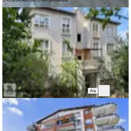
YENİ
Tarcanlardan İzmit Bayındırlık
Konutları Satılık 3+1 Daire
İzmit, Tepeköy Mahallesi
3+1
·
115 m²
·
3. Kat
·
05.08.2026
3.050.000 ₺
Tarcanlar Gayrimenkul
MUSTAFA TARCAN
Ara
Tarcanlar Gayrimenkul
MUSTAFA TARCAN
Ara
YENİ
Tarcanlardan İzmit Alikayha Da Ara
Kat 2+1 Satılık Daire
İzmit, Alikahya Atatürk Mahallesi