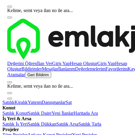
Kelime, semt veya ilan no ile ara...
Değerini Öğren
İlan Ver
Giriş Yap
Hesap Oluştur
Giriş Yap
Hesap
Oluştur
Bildirimler
Mesajlar
İlanlarım
Değerlemelerim
Favorilerim
Kayı
Aramalar
Geri Bildirim
Kelime, semt veya ilan no ile ara...
Satılık
Kiralık
Yatırım
Danışmanlar
Sat
Konut
Satılık Konut
Satılık Daire
Yeni İlanlar
Haritada Ara
İş Yeri & Arsa
Satılık İş Yeri
Satılık Dükkan
Satılık Arsa
Satılık Tarla
Projeler
Tüm Projeler
Ankara Konut Projeleri
Yeni Projeler