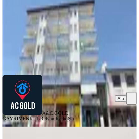
Battalgazi, Karabağlar Mahallesi
3+1
·
170 m²
·
1. Kat
·
06.08.2026
2.000.000 ₺
A&C GOLD GAYRIMENKUL
Rıdvan Kadıoğlu
Ara
Ara
A&C GOLD
GAYRIMENKUL
Rıdvan Kadıoğlu
SIFIR BİNA
Satılık Çevre Yoluna 100 Metre