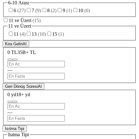
6-10 Arası
6
(
27
)
7
(
9
)
8
(
2
)
9
(
1
)
10
(
6
)
11 ve Üzeri
(
15
)
11 ve Üzeri
11
(
4
)
13
(
10
)
15
(
1
)
Kira Geliri
AI
0 TL
35B+ TL
—
Geri Dönüş Süresi
AI
0 yıl
18+ yıl
—
Isıtma Tipi
Isıtma Tipi