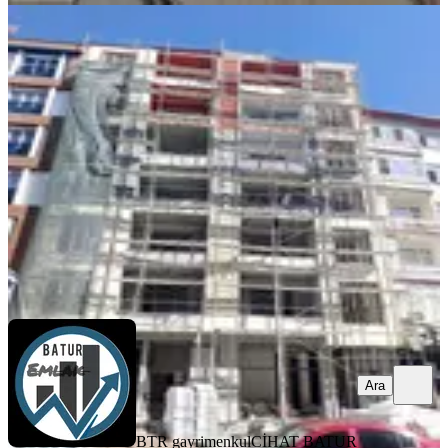
BALKONLU
Batur Gayrimenkul'den Paşaköşkü
Girişin'de Satılık 2+1 Daire
Battalgazi, Paşaköşkü Mahallesi
2+1
·
100 m²
·
6. Kat
·
29.07.2026
3.850.000 ₺
BTR gayrimenkul
CİHAT BATUR
Ara
Ara
BTR gayrimenkul
CİHAT BATUR