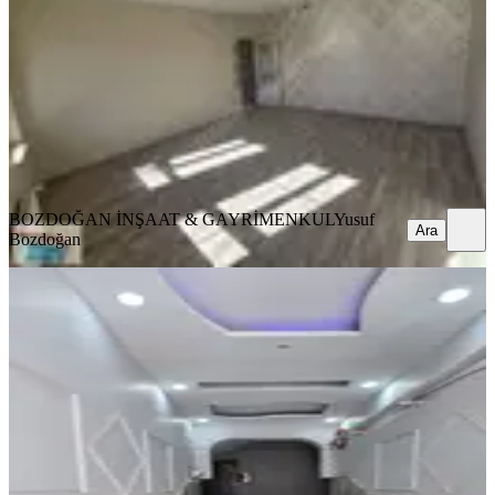
Battalgazi, Merkez Beydağı Mahallesi
3+1
·
149 m²
·
8. Kat
·
26.07.2026
2.245.000 ₺
BOZDOĞAN İNŞAAT & GAYRİMENKUL
Yusuf Bozdoğan
Ara
BOZDOĞAN İNŞAAT & GAYRİMENKUL
Yusuf
Ara
Bozdoğan
SİTE İÇİ
Hasanbey'de 3+1 Satılık Daire
Battalgazi, Hacı Abdi Mahallesi
3+1
·
145 m²
·
Yüksek giriş
·
24.07.2026
2.700.000 ₺