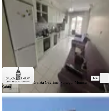
Satılık Arakat Daire
Battalgazi, Paşaköşkü Mahallesi
3+1
·
190 m²
·
5. Kat
·
02.08.2026
3.750.000 ₺
Galata Gayrimenkul
Ugur Mumcu Şahin
Ara
Ara
Galata Gayrimenkul
Ugur Mumcu
Şahin
BALKONLU
Satılık İçi Yapılı 3+1 Daire.battalgazi
Mahallesi Nde