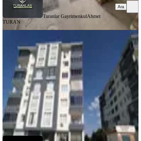
Ara
Turanlar Gayrimenkul
Ahmet
TURAN
MANZARALI
Kumsal'dan Orduzu Muhteşem
Lokasyonda 3+1 Ara Kat Satılık
Daire
Battalgazi, Orduzu Mahallesi
3+1
·
145 m²
·
4. Kat
·
21.07.2026
3.200.000 ₺
KUMSAL EMLAK & GAYRİMENKUL
Oktay ÇETİN
Ara