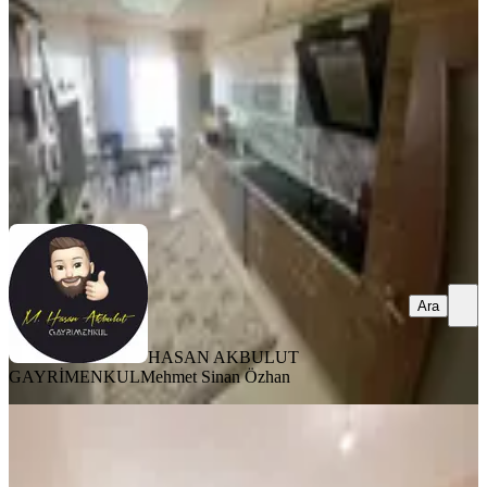
4+1
·
160 m²
·
1. Kat
·
03.08.2026
5.850.000 ₺
HASAN AKBULUT GAYRİMENKUL
Mehmet Sinan Özhan
Ara
Ara
HASAN AKBULUT
GAYRİMENKUL
Mehmet Sinan Özhan
YENİ
Merkez Beydağı Toki'de Satılık 3+1
Ara Kat Daire