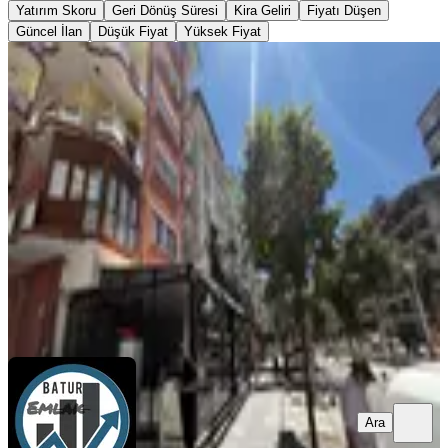
Yatırım Skoru
Geri Dönüş Süresi
Kira Geliri
Fiyatı Düşen
Güncel İlan
Düşük Fiyat
Yüksek Fiyat
YENİ
Batur Gayrimenkul'den Kanal
Boyunda Satılık Ara Kat Daire
Battalgazi, Saray Mahallesi
2+1
·
100 m²
·
5. Kat
·
05.08.2026
1.790.000 ₺
BTR gayrimenkul
CİHAT BATUR
Ara
Ara