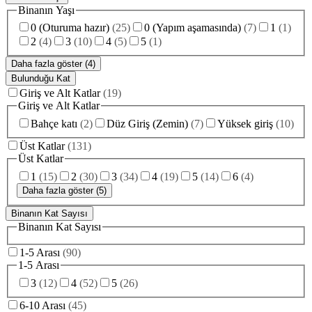
Binanın Yaşı
0 (Oturuma hazır)
(
25
)
0 (Yapım aşamasında)
(
7
)
1
(
1
)
2
(
4
)
3
(
10
)
4
(
5
)
5
(
1
)
Daha fazla göster (4)
Bulunduğu Kat
Giriş ve Alt Katlar
(
19
)
Giriş ve Alt Katlar
Bahçe katı
(
2
)
Düz Giriş (Zemin)
(
7
)
Yüksek giriş
(
10
)
Üst Katlar
(
131
)
Üst Katlar
1
(
15
)
2
(
30
)
3
(
34
)
4
(
19
)
5
(
14
)
6
(
4
)
Daha fazla göster (5)
Binanın Kat Sayısı
Binanın Kat Sayısı
1-5 Arası
(
90
)
1-5 Arası
3
(
12
)
4
(
52
)
5
(
26
)
6-10 Arası
(
45
)