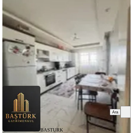
Acıbadem Hospıtal Projesi Yanı
Kuzey Çevreyolunda Satılık Daire
Battalgazi, Battalgazi Mahallesi
3+1
·
180 m²
·
4. Kat
·
31.07.2026
4.350.000 ₺
BASTURK GAYRİMENKUL
Murat Baştürk
Ara
Ara
BASTURK