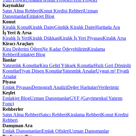
Kaynaklar
Satın Alma Rehberi
Konut Kredisi Rehberi
Uzman
Danışmanlar
Emlakjet Blog
Konut
Kiralık Konut
Kiralık Daire
Günlük Kiralık Daire
Haritada Ara
İş Yeri & Arsa
Kiralık İş Yeri
Kiralık Dükkan
Kiralık İş Yeri Piyasası
Kiralık Arsa
Kiracı Araçları
Kira Değerini Öğren
Ne Kadar Ödeyebilirim
Kiralama
Rehberi
Emlakjet Blog
İlanlar
Yatırımlık Konutlar
Kira Geliri Yüksek Konutlar
Hızlı Geri Dönüşlü
Konutlar
Fiyatı Düşen Konutlar
Yatırımlık Arsalar
Uygun m² Fiyatlı
Arsalar
Piyasa
Emlak Piyasası
Demografi Analizi
Değer Haritaları
Verilerimiz
Keşfet
Emlakjet Blog
Uzman Danışmanlar
GYF (Gayrimenkul Yatırım
Fonu)
Rehberler
Satın Alma Rehberi
Satıcı Rehberi
Kiralama Rehberi
Konut Kredisi
Rehberi
Danışman Ara
Emlak Danışmanları
Emlak Ofisleri
Uzman Danışmanlar