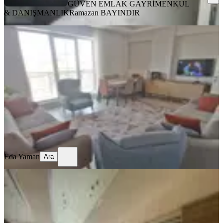
GÜVEN EMLAK GAYRİMENKUL
& DANIŞMANLIK
Ramazan BAYINDIR
YENİ
Paşaköşkünde Satılık 3+1 Daire
Battalgazi, Paşaköşkü Mahallesi
3+1
·
135 m²
·
4. Kat
·
04.08.2026
5.450.000 ₺
Eda Yaman
Ara
Eda Yaman
Ara
YENİ
Özhan'dan Yukarı Çöşnük
Mahallesin'de 4+1 Satılık Daire
Battalgazi, Çöşnük Mahallesi