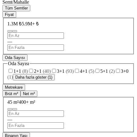
Semt/Mahalle
Tüm Semtler
Fiyat
1.3M ₺
5.9M+ ₺
—
Oda Sayısı
Oda Sayısı
1+1
(
8
)
2+1
(
40
)
3+1
(
93
)
4+1
(
5
)
5+1
(
2
)
3+0
(
1
)
Daha fazla göster (1)
Metrekare
Brüt m²
Net m²
45 m²
400+ m²
—
Binanın Yaşı