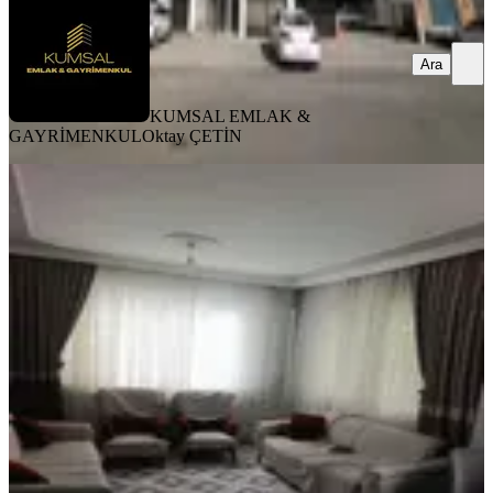
Ara
KUMSAL EMLAK &
GAYRİMENKUL
Oktay ÇETİN
BALKONLU
Batur Gayrimenkul'den Başharık'ta
Satılık 3+1 Ara Kat Daire
Battalgazi, Başharık Mahallesi
3+1
·
150 m²
·
1. Kat
·
19.07.2026
1.775.000 ₺
BTR gayrimenkul
CİHAT BATUR
Ara