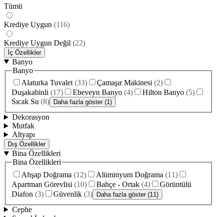
Tümü
Krediye Uygun
(
116
)
Krediye Uygun Değil
(
22
)
İç Özellikler
Banyo
Banyo
Alaturka Tuvalet
(
33
)
Çamaşır Makinesi
(
2
)
Duşakabinli
(
17
)
Ebeveyn Banyo
(
4
)
Hilton Banyo
(
5
)
Sıcak Su
(
8
)
Daha fazla göster (1)
Dekorasyon
Mutfak
Altyapı
Dış Özellikler
Bina Özellikleri
Bina Özellikleri
Ahşap Doğrama
(
12
)
Alüminyum Doğrama
(
11
)
Apartman Görevlisi
(
10
)
Bahçe - Ortak
(
4
)
Görüntülü
Diafon
(
3
)
Güvenlik
(
3
)
Daha fazla göster (11)
Cephe