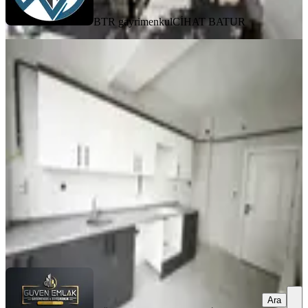
BTR gayrimenkul
CİHAT BATUR
YENİ
Paşaköşkü Kemal Özalper Ortaokulu
Yanı Arakat 3+1 Daire
Battalgazi, Hacı Abdi Mahallesi
3+1
·
110 m²
·
2. Kat
·
04.08.2026
4.250.000 ₺
GÜVEN EMLAK GAYRİMENKUL &
DANIŞMANLIK
Ramazan BAYINDIR
Ara
Ara