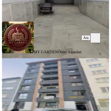
MY GARDEN
Ömer Alpaslan
Ara
Ara
MY GARDEN
Ömer Alpaslan
SIFIR BİNA
Kretase Emlak'tan Yerinde Dönüşüm
Sıfır Daire
Battalgazi, B.mustafa Paşa Mahallesi
2+1
·
95 m²
·
2. Kat
·
23.07.2026
4.200.000 ₺