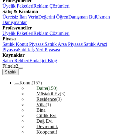
Profesyoneller
Üyelik Paketleri
Reklam Çözümleri
Satış & Kiralama
Ücretsiz İlan Verin
Değerini Öğren
Danışman Bul
Uzman
Danışmanlar
Profesyoneller
Üyelik Paketleri
Reklam Çözümleri
Piyasa
Satılık Konut Piyasası
Satılık Arsa Piyasası
Satılık Arazi
Piyasası
Satılık İş Yeri Piyasası
Kaynaklar
Satıcı Rehberi
Emlakjet Blog
Filtrele
2
Satılık
Konut
(157)
Daire
(150)
Müstakil Ev
(3)
Residence
(3)
Villa
(1)
Bina
Çiftlik Evi
Dağ Evi
Devremülk
Kooperatif