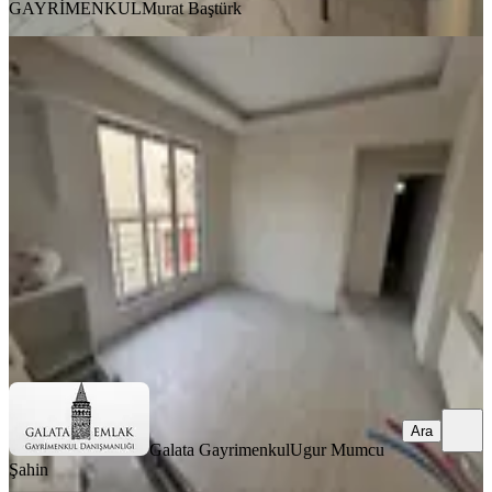
GAYRİMENKUL
Murat Baştürk
KOMBİLİ
Paşaköşkü Ana Cadde Üzerinde
Satılık 1+1 Daireler
Battalgazi, Hacı Abdi Mahallesi
1+1
·
45 m²
·
2. Kat
·
29.07.2026
2.250.000 ₺
Galata Gayrimenkul
Ugur Mumcu Şahin
Ara
Ara
Galata Gayrimenkul
Ugur Mumcu
Şahin