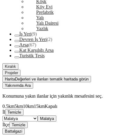
Köşk
Köy Evi
Prefabrik
Yalı
Yalı Dairesi
Yazlık
İş Yeri
(9)
Devren İş Yeri
(2)
Arsa
(67)
Kat Karşılığı Arsa
Turistik Tesis
Kiralık
Projeler
Harita
Değerleri ve ilanları tematik haritada görün
Yakınımda Ara
Konumuna yakın ilanlar için yakınlık mesafesini seç.
0.5km
5km
10km
15km
Kapalı
İl
Temizle
Malatya
İlçe
Temizle
Battalgazi