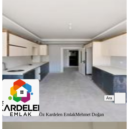
Mesafede Fırsat Daire
Battalgazi, Tandoğan Mahallesi
3+1
·
165 m²
·
9. Kat
·
01.08.2026
5.590.000 ₺
Öz Kardelen Emlak
Mehmet Doğan
Ara
Ara
Öz Kardelen Emlak
Mehmet Doğan
MANZARALI