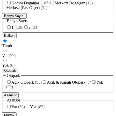
Kombi Doğalgaz
(
107
)
Merkezi Doğalgaz
(
12
)
Merkezi (Pay Ölçer)
(
31
)
Banyo Sayısı
Banyo Sayısı
1
(
126
)
2
(
24
)
Balkon
Tümü
Var
(
77
)
Yok
(
6
)
Otopark
Otopark
Açık Otopark
(
53
)
Açık & Kapalı Otopark
(
7
)
Yok
(
90
)
Asansör
Asansör
Var
(
68
)
Yok
(
82
)
Mutfak