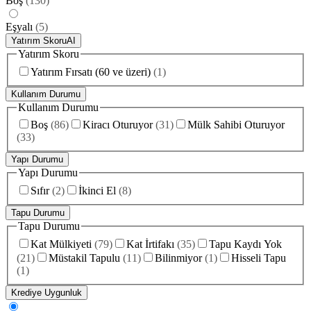
Boş
(
130
)
Eşyalı
(
5
)
Yatırım Skoru
AI
Yatırım Skoru
Yatırım Fırsatı (60 ve üzeri)
(
1
)
Kullanım Durumu
Kullanım Durumu
Boş
(
86
)
Kiracı Oturuyor
(
31
)
Mülk Sahibi Oturuyor
(
33
)
Yapı Durumu
Yapı Durumu
Sıfır
(
2
)
İkinci El
(
8
)
Tapu Durumu
Tapu Durumu
Kat Mülkiyeti
(
79
)
Kat İrtifakı
(
35
)
Tapu Kaydı Yok
(
21
)
Müstakil Tapulu
(
11
)
Bilinmiyor
(
1
)
Hisseli Tapu
(
1
)
Krediye Uygunluk