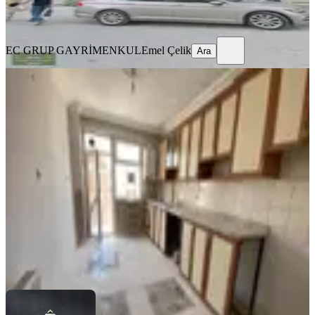
EC GRUP GAYRİMENKUL
Emel Çelik
Ara
EC GRUP GAYRİMENKUL
Emel Çelik
Ara
BALKONLU
Turanlardan Emeksiz Ana Caddede
Satılık 3+1 Daire!!!
Battalgazi, K.mustafa Paşa Mahallesi
3+1
·
175 m²
·
3. Kat
·
22.07.2026
2.100.000 ₺
Turanlar Gayrimenkul
Ahmet TURAN
Ara