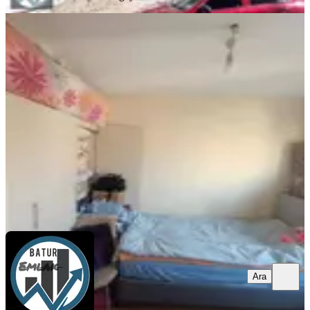
KOMBİLİ
Batur Gayrimenkul'den Beydağı
Toki'de Satılık Ara Kat 1+1 Daire
Battalgazi, Merkez Beydağı Mahallesi
1+1
·
50 m²
·
1. Kat
·
29.07.2026
1.285.000 ₺
BTR gayrimenkul
CİHAT BATUR
Ara
Ara