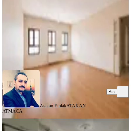
Battalgazi, Merkez Beydağı Mahallesi
3+1
·
135 m²
·
5. Kat
·
03.08.2026
2.150.000 ₺
Atakan Emlak
ATAKAN ATMACA
Ara
Ara
Atakan Emlak
ATAKAN
ATMACA
YENİ
Paşaköşkü Ana Cadde Üzerinde