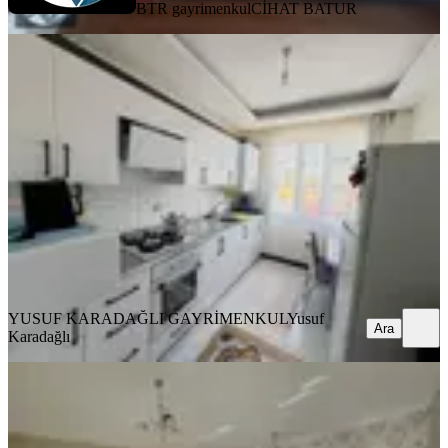
BTR gayrimenkul
CİHAT BATUR
MANZARALI
Yusuf Karadağlıdan Çatyolda Dprm
Sonrası Satılık 2+1
Battalgazi, Göztepe Mahallesi
2+1
·
100 m²
·
Yüksek giriş
·
26.07.2026
2.490.000 ₺
YUSUF KARADAĞLI GAYRİMENKUL
Yusuf Karadağlı
Ara
YUSUF KARADAĞLI GAYRİMENKUL
Yusuf
Ara
Karadağlı
BALKONLU
Bozdoğandan Beydağı Tokide Satılık
3+1 Daire