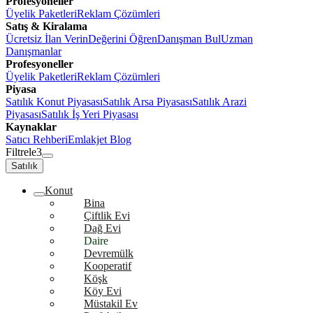
Profesyoneller
Üyelik Paketleri
Reklam Çözümleri
Satış & Kiralama
Ücretsiz İlan Verin
Değerini Öğren
Danışman Bul
Uzman
Danışmanlar
Profesyoneller
Üyelik Paketleri
Reklam Çözümleri
Piyasa
Satılık Konut Piyasası
Satılık Arsa Piyasası
Satılık Arazi
Piyasası
Satılık İş Yeri Piyasası
Kaynaklar
Satıcı Rehberi
Emlakjet Blog
Filtrele
3
Satılık
Konut
Bina
Çiftlik Evi
Dağ Evi
Daire
Devremülk
Kooperatif
Köşk
Köy Evi
Müstakil Ev