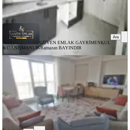
DANIŞMANLIK
Ramazan BAYINDIR
Ara
Ara
GÜVEN EMLAK GAYRİMENKUL
& DANIŞMANLIK
Ramazan BAYINDIR
YENİ
Paşaköşkünde Satılık 3+1 Daire
Battalgazi, Paşaköşkü Mahallesi
3+1
·
135 m²
·
4. Kat
·
04.08.2026
5.450.000 ₺
Eda Yaman
Ara