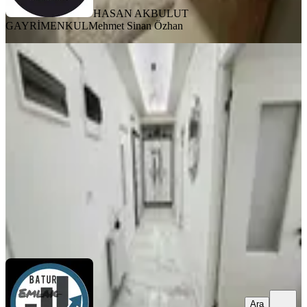
HASAN AKBULUT
GAYRİMENKUL
Mehmet Sinan Özhan
BALKONLU
Batur Gayrimenkul'den Aslanbey
Mahallesin'de Satılık 3+1 Daire
Battalgazi, K.mustafa Paşa Mahallesi
3+1
·
130 m²
·
Yüksek giriş
·
07.08.2026
3.490.000 ₺
BTR gayrimenkul
CİHAT BATUR
Ara
Ara