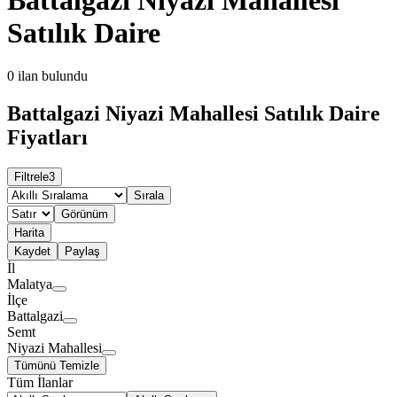
Satılık Daire
0
ilan bulundu
Battalgazi Niyazi Mahallesi Satılık Daire
Fiyatları
Filtrele
3
Sırala
Görünüm
Harita
Kaydet
Paylaş
İl
Malatya
İlçe
Battalgazi
Semt
Niyazi Mahallesi
Tümünü Temizle
Tüm İlanlar