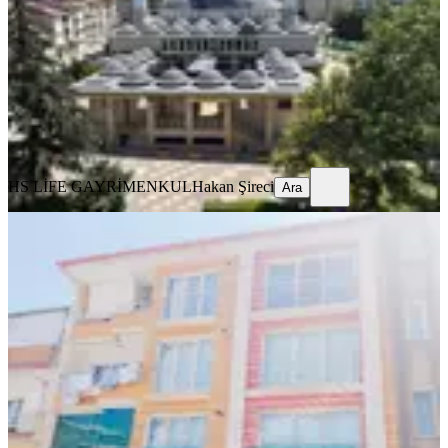
3+1
·
160 m²
·
4. Kat
·
07.08.2026
3.100.000 ₺
HS LİFE GAYRİMENKUL
Hakan Şireci
Ara
HS LİFE GAYRİMENKUL
Hakan Şireci
Ara
YENİ
Fourx4 Gayrimenkulden Satılık 2+1
Daire Vakıf Park Karşısı
Battalgazi, Paşaköşkü Mahallesi
2+1
·
115 m²
·
Yüksek giriş
·
06.08.2026
2.250.000 ₺