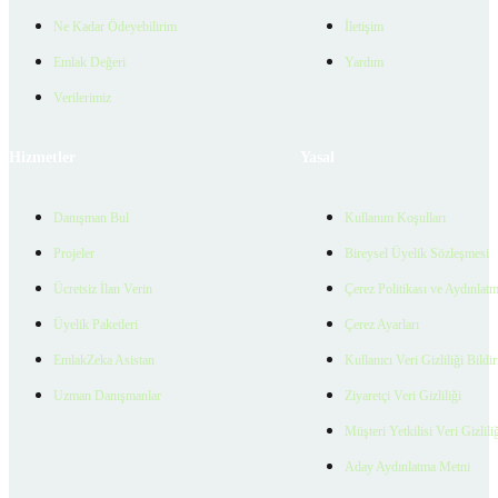
Ne Kadar Ödeyebilirim
İletişim
Emlak Değeri
Yardım
Verilerimiz
Hizmetler
Yasal
Danışman Bul
Kullanım Koşulları
Projeler
Bireysel Üyelik Sözleşmesi
Ücretsiz İlan Verin
Çerez Politikası ve Aydınlat
Üyelik Paketleri
Çerez Ayarları
EmlakZeka Asistan
Kullanıcı Veri Gizliliği Bildi
Uzman Danışmanlar
Ziyaretçi Veri Gizliliği
Müşteri Yetkilisi Veri Gizlili
Aday Aydınlatma Metni