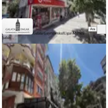
Galata Gayrimenkul
Ugur Mumcu Şahin
Ara
Ara
Galata Gayrimenkul
Ugur Mumcu
Şahin
YENİ
Batur Gayrimenkul'den Kanal
Boyunda Satılık Ara Kat Daire
Battalgazi, Saray Mahallesi
2+1
·
100 m²
·
5. Kat
·
05.08.2026
1.790.000 ₺
BTR gayrimenkul
CİHAT BATUR