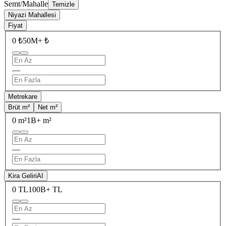
Semt/Mahalle
Temizle
Niyazi Mahallesi
Fiyat
0 ₺
50M+ ₺
—
Metrekare
Brüt m²
Net m²
0 m²
1B+ m²
—
Kira Geliri
AI
0 TL
100B+ TL
—