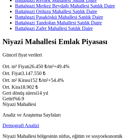
Battalgazi Kernek Mahallesi Satılık Daire
Battalgazi Merkez Beydağı Mahallesi Satılık Daire
Battalgazi Orduzu Mahallesi Satılık Daire
Battalgazi Paşaköşkü Mahallesi Satılık Daire
Battalgazi Tandoğan Mahallesi Satılık Daire
Battalgazi Zafer Mahallesi Satılık Daire
Niyazi Mahallesi Emlak Piyasası
Güncel fiyat verileri
Ort. m² Fiyatı
26.450 ₺/m²
+
49.4
%
Ort. Fiyat
3.147.550 ₺
Ort. m² Kirası
152 ₺/m²
+
54.4
%
Ort. Kira
18.902 ₺
Geri dönüş süresi
14 yıl
Getiri
%6.9
Niyazi Mahallesi
Analiz ve Araştırma Sayfaları
Demografi Analizi
Niyazi Mahallesi bölgesinin nüfus, eğitim ve sosyoekonomik