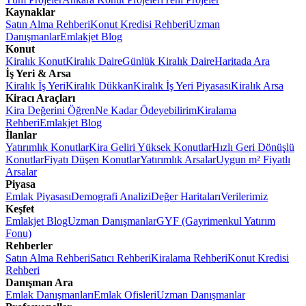
Kaynaklar
Satın Alma Rehberi
Konut Kredisi Rehberi
Uzman
Danışmanlar
Emlakjet Blog
Konut
Kiralık Konut
Kiralık Daire
Günlük Kiralık Daire
Haritada Ara
İş Yeri & Arsa
Kiralık İş Yeri
Kiralık Dükkan
Kiralık İş Yeri Piyasası
Kiralık Arsa
Kiracı Araçları
Kira Değerini Öğren
Ne Kadar Ödeyebilirim
Kiralama
Rehberi
Emlakjet Blog
İlanlar
Yatırımlık Konutlar
Kira Geliri Yüksek Konutlar
Hızlı Geri Dönüşlü
Konutlar
Fiyatı Düşen Konutlar
Yatırımlık Arsalar
Uygun m² Fiyatlı
Arsalar
Piyasa
Emlak Piyasası
Demografi Analizi
Değer Haritaları
Verilerimiz
Keşfet
Emlakjet Blog
Uzman Danışmanlar
GYF (Gayrimenkul Yatırım
Fonu)
Rehberler
Satın Alma Rehberi
Satıcı Rehberi
Kiralama Rehberi
Konut Kredisi
Rehberi
Danışman Ara
Emlak Danışmanları
Emlak Ofisleri
Uzman Danışmanlar