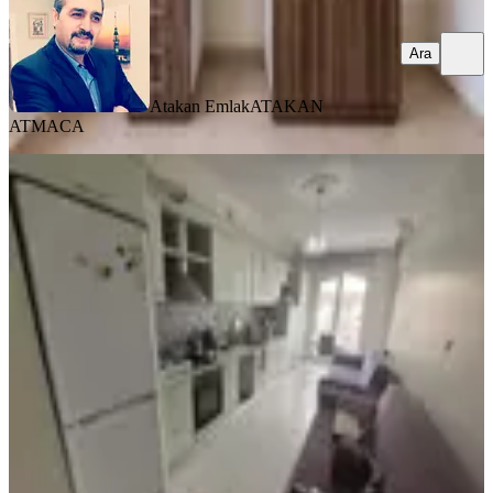
Ara
Atakan Emlak
ATAKAN
ATMACA
BALKONLU
Paşaköşkü Ana Cadde Üzerinde
Satılık Arakat Daire
Battalgazi, Paşaköşkü Mahallesi
3+1
·
190 m²
·
5. Kat
·
02.08.2026
3.750.000 ₺
Galata Gayrimenkul
Ugur Mumcu Şahin
Ara