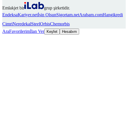
Emlakjet bir
grup şirketidir.
Endeksa
Kariyer.net
İşin Olsun
Sigortam.net
Arabam.com
Hangikredi
Cimri
Neredekal
SteelOrbis
Chemorbis
Ara
Favorilerim
İlan Ver
Keşfet
Hesabım