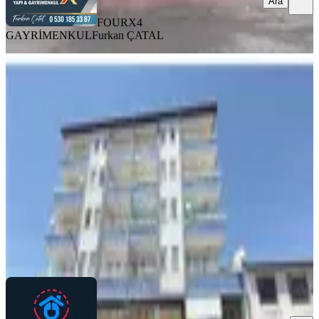
Ara
FOURX4
GAYRİMENKUL
Furkan ÇATAL
BALKONLU
Satılık İçi Yapılı 3+1 Daire.battalgazi
Mahallesi Nde
Battalgazi, Karabağlar Mahallesi
3+1
·
170 m²
·
1. Kat
·
06.08.2026
2.000.000 ₺
A&C GOLD GAYRIMENKUL
Rıdvan Kadıoğlu
Ara