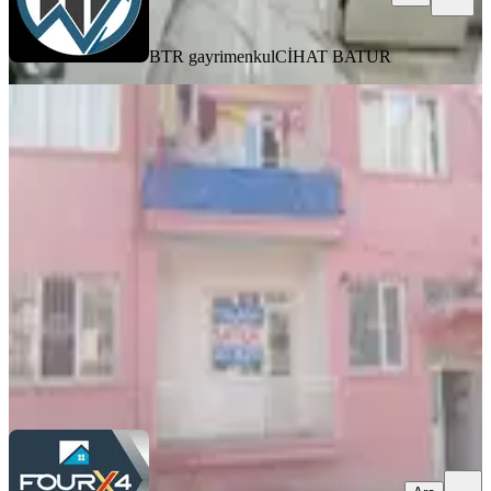
BTR gayrimenkul
CİHAT BATUR
BALKONLU
Fourx4 Gayrimenkulden Nuriye Mah.
2+1 Yüksek Giriş Satılık Daire
Battalgazi, Nuriye Mahallesi
2+1
·
120 m²
·
Yüksek giriş
·
06.08.2026
1.390.000 ₺
FOURX4 GAYRİMENKUL
Furkan ÇATAL
Ara