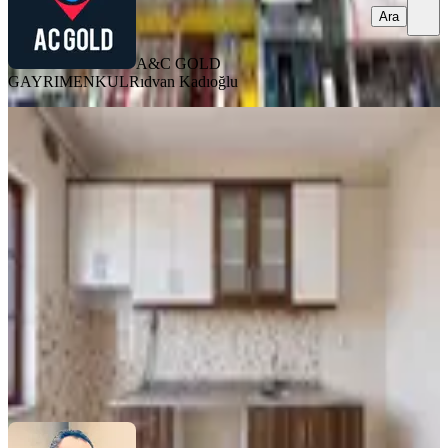
Ara
A&C GOLD
GAYRIMENKUL
Rıdvan Kadıoğlu
BALKONLU
%
3
Merkez Beydağı Toki'de Satılık 3+1
Ara Kat Daire
Battalgazi, Merkez Beydağı Mahallesi
3+1
·
135 m²
·
5. Kat
·
03.08.2026
2.075.000 ₺
2.150.000 ₺
Atakan Emlak
ATAKAN ATMACA
Ara