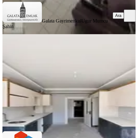
Ara
Galata Gayrimenkul
Ugur Mumcu
Şahin
SIFIR BİNA
Satılık Çevre Yoluna 100 Metre
Mesafede Fırsat Daire
Battalgazi, Tandoğan Mahallesi
3+1
·
165 m²
·
9. Kat
·
01.08.2026
5.590.000 ₺
Öz Kardelen Emlak
Mehmet Doğan
Ara