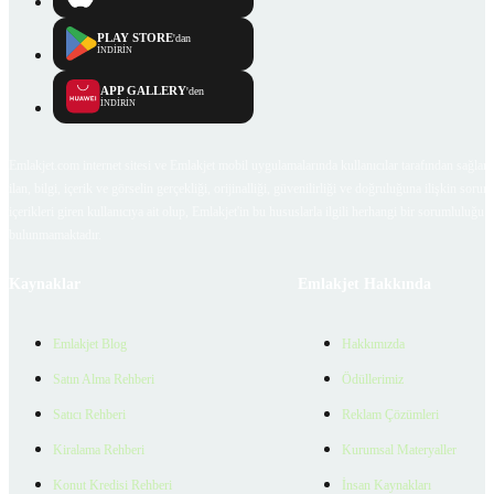
PLAY STORE
'dan
İNDİRİN
APP GALLERY
'den
İNDİRİN
Emlakjet.com internet sitesi ve Emlakjet mobil uygulamalarında kullanıcılar tarafından sağlana
ilan, bilgi, içerik ve görselin gerçekliği, orijinalliği, güvenilirliği ve doğruluğuna ilişkin soru
içerikleri giren kullanıcıya ait olup, Emlakjet'in bu hususlarla ilgili herhangi bir sorumluluğu
bulunmamaktadır.
Kaynaklar
Emlakjet Hakkında
Emlakjet Blog
Hakkımızda
Satın Alma Rehberi
Ödüllerimiz
Satıcı Rehberi
Reklam Çözümleri
Kiralama Rehberi
Kurumsal Materyaller
Konut Kredisi Rehberi
İnsan Kaynakları