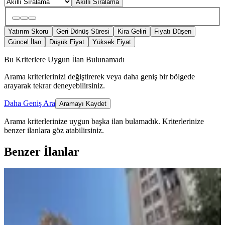
Akıllı Sıralama
Yatırım Skoru
Geri Dönüş Süresi
Kira Geliri
Fiyatı Düşen
Güncel İlan
Düşük Fiyat
Yüksek Fiyat
Bu Kriterlere Uygun İlan Bulunamadı
Arama kriterlerinizi değiştirerek veya daha geniş bir bölgede
arayarak tekrar deneyebilirsiniz.
Daha Geniş Ara
Aramayı Kaydet
Arama kriterlerinize uygun başka ilan bulamadık.
Kriterlerinize
benzer ilanlara göz atabilirsiniz.
Benzer İlanlar
YENİ
Batur Gayrimenkul'den Basın Yayın
Sitesi Tokiler'de Satılık 2+1
Battalgazi, Merkez Beydağı Mahallesi