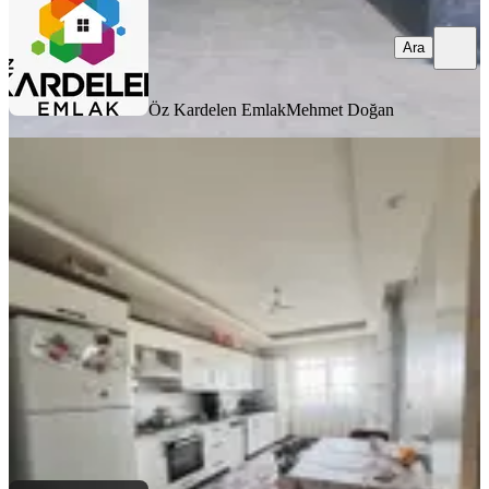
Ara
Öz Kardelen Emlak
Mehmet Doğan
MANZARALI
Acıbadem Hospıtal Projesi Yanı
Kuzey Çevreyolunda Satılık Daire
Battalgazi, Battalgazi Mahallesi
3+1
·
180 m²
·
4. Kat
·
31.07.2026
4.350.000 ₺
BASTURK GAYRİMENKUL
Murat Baştürk
Ara