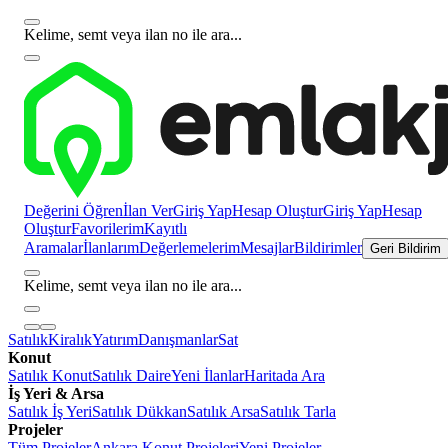
Kelime, semt veya ilan no ile ara...
Değerini Öğren
İlan Ver
Giriş Yap
Hesap Oluştur
Giriş Yap
Hesap
Oluştur
Favorilerim
Kayıtlı
Aramalar
İlanlarım
Değerlemelerim
Mesajlar
Bildirimler
Geri Bildirim
Kelime, semt veya ilan no ile ara...
Satılık
Kiralık
Yatırım
Danışmanlar
Sat
Konut
Satılık Konut
Satılık Daire
Yeni İlanlar
Haritada Ara
İş Yeri & Arsa
Satılık İş Yeri
Satılık Dükkan
Satılık Arsa
Satılık Tarla
Projeler
Tüm Projeler
Ankara Konut Projeleri
Yeni Projeler