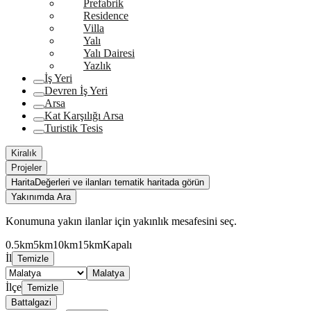
Prefabrik
Residence
Villa
Yalı
Yalı Dairesi
Yazlık
İş Yeri
Devren İş Yeri
Arsa
Kat Karşılığı Arsa
Turistik Tesis
Kiralık
Projeler
Harita
Değerleri ve ilanları tematik haritada görün
Yakınımda Ara
Konumuna yakın ilanlar için yakınlık mesafesini seç.
0.5km
5km
10km
15km
Kapalı
İl
Temizle
Malatya
İlçe
Temizle
Battalgazi