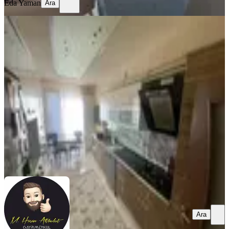
Eda Yaman
Ara
YENİ
Özhan'dan Yukarı Çöşnük
Mahallesin'de 4+1 Satılık Daire
Battalgazi, Çöşnük Mahallesi
4+1
·
160 m²
·
1. Kat
·
03.08.2026
5.850.000 ₺
HASAN AKBULUT GAYRİMENKUL
Mehmet Sinan Özhan
Ara
Ara