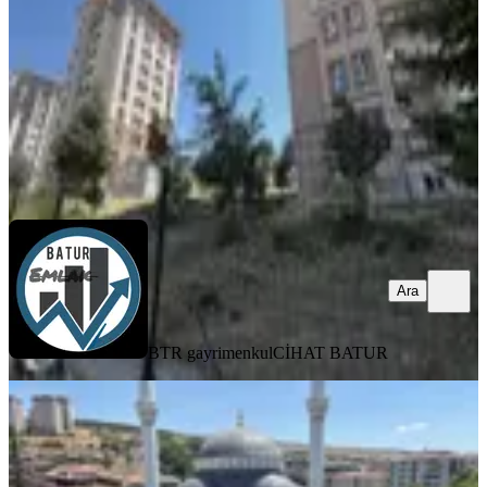
2+1
·
90 m²
·
1. Kat
·
07.08.2026
2.120.000 ₺
BTR gayrimenkul
CİHAT BATUR
Ara
Ara
BTR gayrimenkul
CİHAT BATUR
YENİ
Hs Life Grup Tan Kanalboyunda
Satlık 3+1 Daire
Battalgazi, Kernek Mahallesi