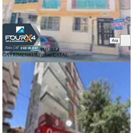
FOURX4 GAYRİMENKUL
Furkan ÇATAL
Ara
Ara
FOURX4
GAYRİMENKUL
Furkan ÇATAL
YENİ
Paşaköşkü Ana Cadde Üzerinde
Satılık 2+1
Battalgazi, Hacı Abdi Mahallesi
2+1
·
130 m²
·
2. Kat
·
06.08.2026
1.250.000 ₺