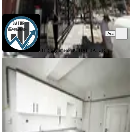
Ara
Ara
BTR gayrimenkul
CİHAT BATUR
YENİ
Paşaköşkü Kemal Özalper Ortaokulu
Yanı Arakat 3+1 Daire
Battalgazi, Hacı Abdi Mahallesi
3+1
·
110 m²
·
2. Kat
·
04.08.2026
4.250.000 ₺
GÜVEN EMLAK GAYRİMENKUL &